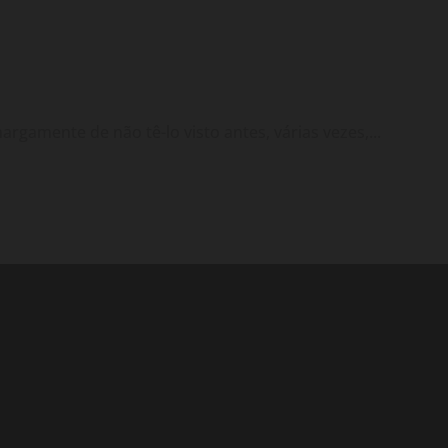
rgamente de não tê-lo visto antes, várias vezes,...