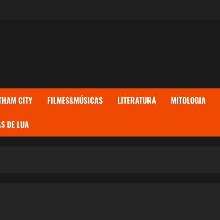
THAM CITY
FILMES&MÚSICAS
LITERATURA
MITOLOGIA
S DE LUA