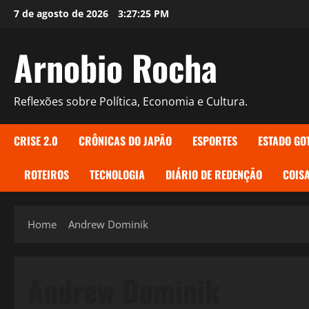
Skip
7 de agosto de 2026
3:27:26 PM
to
content
Arnobio Rocha
Reflexões sobre Política, Economia e Cultura.
CRISE 2.0
CRÔNICAS DO JAPÃO
ESPORTES
ESTADO GO
ROTEIROS
TECNOLOGIA
DIÁRIO DE REDENÇÃO
COISA
Home
Andrew Dominik
Andrew Dominik