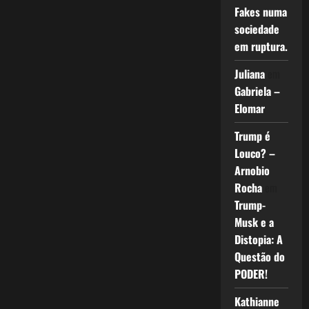
Fakes numa
sociedade
em ruptura.
Juliana
em
Gabriela –
Elomar
Trump é
Louco? –
Arnobio
Rocha
em
Trump-
Musk e a
Distopia: A
Questão do
PODER!
Kathianne