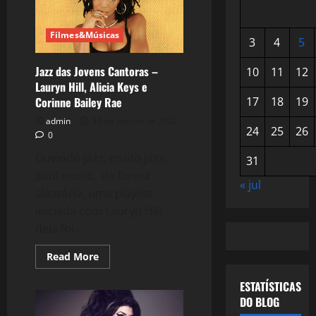
Filmes&Músicas
3
4
5
Jazz das Jovens Cantoras –
10
11
12
Lauryn Hill, Alicia Keys e
17
18
19
Corinne Bailey Rae
admin
10 de janeiro de 2022
24
25
26
0
Ouvindo jazz, muito jazz,
31
Soul music, de forma
« jul
aleatória, uma playlist
iniciada com Lauryn Hill,
dela foi...
Read
Read More
more
about
ESTATÍSTICAS
Jazz
das
DO BLOG
Jovens
Cantoras