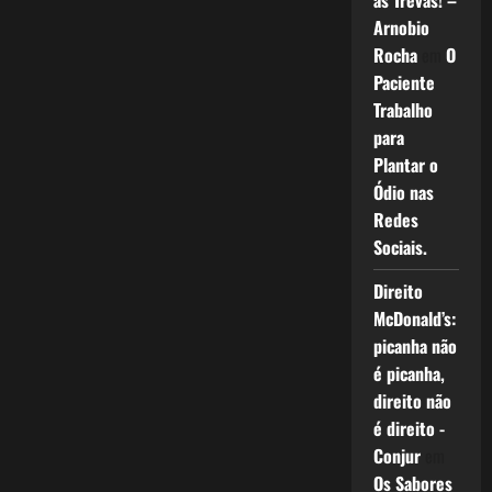
as Trevas! –
(Post
107
Arnobio
–
Rocha
em
O
61/2011)
Paciente
Trabalho
para
Plantar o
Ódio nas
Redes
Sociais.
Direito
McDonald’s:
picanha não
é picanha,
direito não
é direito -
Conjur
em
Os Sabores