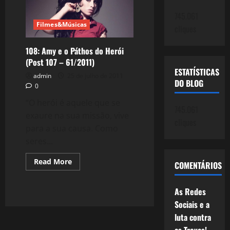
–
Lauryn
745.061
Hill,
Filmes&Músicas
cliques
Alicia
Keys
e
108: Amy e o Páthos do Herói
Corinne
Bailey
(Post 107 – 61/2011)
Rae
ESTATÍSTICAS
admin
25 de julho de 2011
DO BLOG
0
“O herói é aquele que se
745.061
exaure na sua missão, vive
cliques
para a sua causa. Como
seres...
Read
Read More
COMENTÁRIOS
more
about
108:
Amy
As Redes
e
Sociais e a
o
Páthos
luta contra
do
Herói