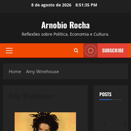
Skip
8 de agosto de 2026
8:51:36 PM
to
content
Arnobio Rocha
Reflexões sobre Política, Economia e Cultura.
SUBSCRIBE
Primary
Menu
Home
Amy Winehouse
Amy Winehouse
POSTS
S
T
Q