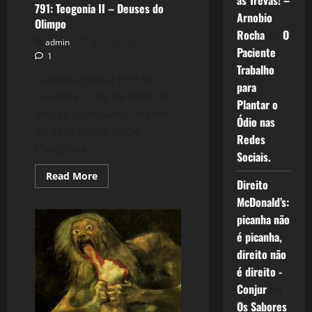
as Trevas! –
791: Teogonia II – Deuses do
Arnobio
Olimpo
Rocha
em
O
admin
2 de abril de 2013
Paciente
1
Trabalho
“Cantai agora a grei de
para
mulheres, vós de doce voz
Plantar o
Musas olimpíades virgens
Ódio nas
de Zeus porta-égide”.
Redes
(Teogonia...
Sociais.
Read
Read More
Direito
more
about
McDonald’s:
791:
Teogonia
picanha não
II
–
é picanha,
Deuses
direito não
do
Olimpo
é direito -
Conjur
em
Os Sabores