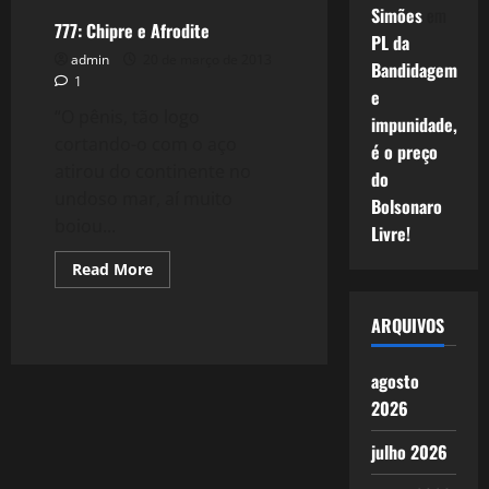
I
Simões
em
–
777: Chipre e Afrodite
PL da
Deuses
Primevos
admin
20 de março de 2013
Bandidagem
1
e
“O pênis, tão logo
impunidade,
cortando-o com o aço
é o preço
atirou do continente no
do
undoso mar, aí muito
Bolsonaro
boiou...
Livre!
Read
Read More
more
about
777:
ARQUIVOS
Chipre
e
Afrodite
agosto
2026
julho 2026