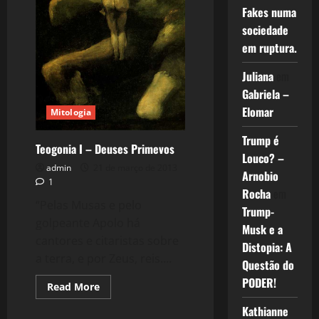
Fakes numa
sociedade
em ruptura.
Juliana
em
Gabriela –
Elomar
Mitologia
Trump é
Teogonia I – Deuses Primevos
Louco? –
admin
21 de março de 2013
Arnobio
1
Rocha
em
“Pelas Musas e pelo
Trump-
golpeante Apolo há
Musk e a
cantores e citaristas sobre
Distopia: A
a terra, e por Zeus, reis....
Questão do
PODER!
Read
Read More
more
Mitologia
about
Kathianne
Teogonia