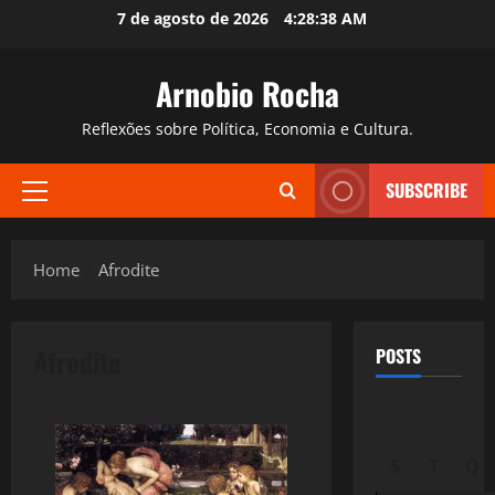
Skip
7 de agosto de 2026
4:28:39 AM
to
content
Arnobio Rocha
Reflexões sobre Política, Economia e Cultura.
SUBSCRIBE
Primary
Menu
Home
Afrodite
Afrodite
POSTS
S
T
Q