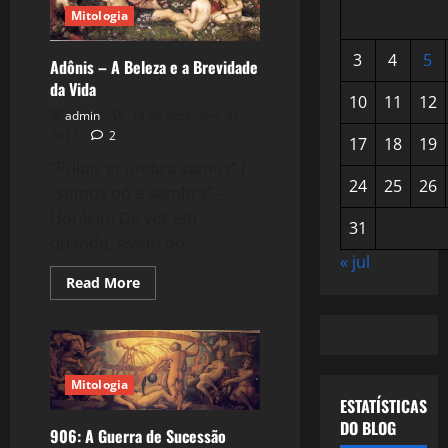
Mitologia
3
4
5
Adônis – A Beleza e a Brevidade
da Vida
10
11
12
admin
19 de dezembro de
2013
2
17
18
19
“Puluis et umbra sumus” (
24
25
26
“somos pó e sombra” –
Horácio) De vez em
31
quando, assim do...
« jul
Read
Read More
more
about
Adônis
–
A
Beleza
e
Mitologia
a
ESTATÍSTICAS
Brevidade
da
DO BLOG
906: A Guerra de Sucessão
Vida