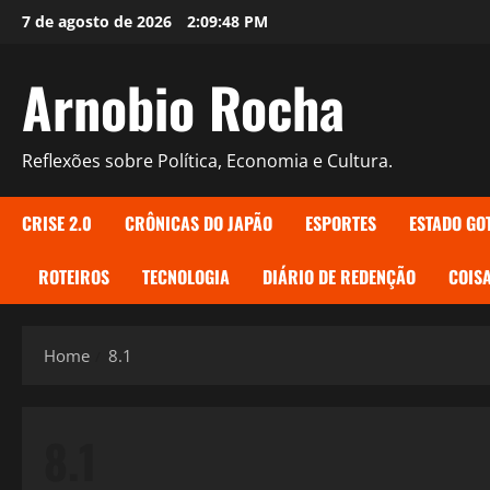
Skip
7 de agosto de 2026
2:09:48 PM
to
content
Arnobio Rocha
Reflexões sobre Política, Economia e Cultura.
CRISE 2.0
CRÔNICAS DO JAPÃO
ESPORTES
ESTADO GO
ROTEIROS
TECNOLOGIA
DIÁRIO DE REDENÇÃO
COISA
Home
8.1
8.1