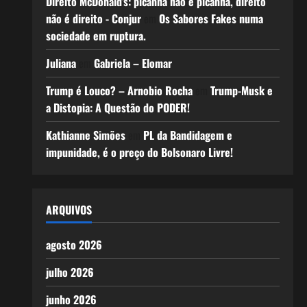
Direito McDonald’s: picanha não é picanha, direito
não é direito - Conjur
em
Os Sabores Fakes numa
sociedade em ruptura.
Juliana
em
Gabriela – Elomar
Trump é Louco? – Arnobio Rocha
em
Trump-Musk e
a Distopia: A Questão do PODER!
Kathianne Simões
em
PL da Bandidagem e
impunidade, é o preço do Bolsonaro Livre!
ARQUIVOS
agosto 2026
julho 2026
junho 2026