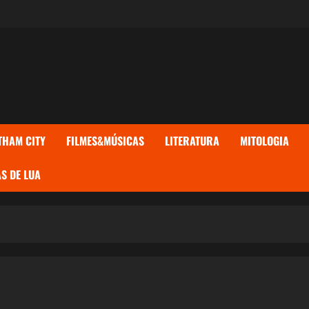
THAM CITY
FILMES&MÚSICAS
LITERATURA
MITOLOGIA
S DE LUA