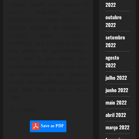
Captar esses sentimentos e
2022
como trabalhar numa
outubro
perspectiva de longo prazo não
2022
parece simples, as pesquisas
trazem essas pressões
setembro
imediatas, que causam estragos
2022
nos planos de comunicações,
agosto
mas isso é um reflexo das
2022
decisões políticas, de como elas
se sustentam e por quanto
julho 2022
tempo, são desafios que passam
por 2026, mas vão muito mais
junho 2022
além.
maio 2022
Ao trabalho!
abril 2022
Save as PDF
março 2022