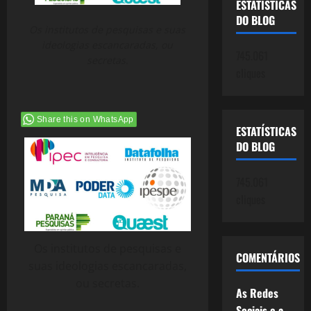
ESTATÍSTICAS
DO BLOG
Os institutos de pesquisas e suas
ideologias escancaradas, ou
745.061
secretas.
cliques
Share this on WhatsApp
ESTATÍSTICAS
DO BLOG
745.061
cliques
Os institutos de pesquisas e
COMENTÁRIOS
suas ideologias escancaradas,
ou secretas.
As Redes
Sociais e a