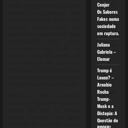
Conjur
em
ainda, dificilmente hoje pode-se
Os Sabores
comparar uma pesquisa com
Fakes numa
outras ou mesmo dentro dos
sociedade
próprios institutos, pois em
em ruptura.
parte foram aprimorando suas
metodologias, outra parte
Juliana
em
adequando-as ao gosto do
Gabriela –
freguês, então há sempre um
Elomar
risco enorme em seguir as
“tendências”, especialmente por
Trump é
pesquisas contratadas por seus
Louco? –
inimigos/adversários de classes.
Arnobio
Rocha
em
Pesquisas têm conteúdo
Trump-
ideológico, até parece bobagem
Musk e a
repetir que não se deveria
Distopia: A
confiar cegamente em alguns
Questão do
números, em particular aqueles
PODER!