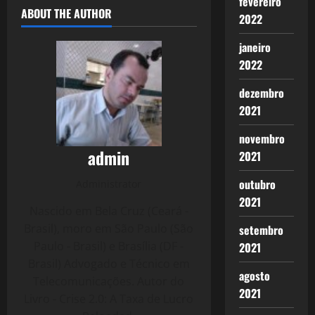
fevereiro
ABOUT THE AUTHOR
2022
janeiro
2022
dezembro
2021
novembro
admin
2021
outubro
Administrator
2021
Nascido em Bela Cruz (Ceará -
Brasil), moro em São Paulo (São
setembro
Paulo - Brasil) e Brasília (DF -
2021
Brasil) Advogado e Técnico em
agosto
Telecomunicações. Autor do
2021
Livro - Crise 2.0: A Taxa de Lucro