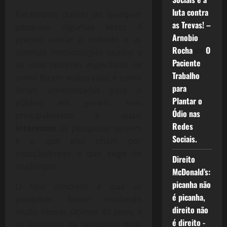
luta contra
Raramente duvido de qualquer
as Trevas! –
pesquisa, algumas vezes é
Arnobio
preciso captar o método e as
Rocha
em
O
diversas metodologias usadas e
Paciente
os seus recortes específicos de
Trabalho
como foram elaboradas e como
para
foram apresentadas para o
Plantar o
público em geram, mas
Ódio nas
principalmente a quais
Redes
interesses
as pesquisas servem
Sociais.
e o que elas criam por
indução/medo e que exige de
Direito
mudanças.
McDonald’s:
picanha não
O fato concreto é que as
é picanha,
pesquisas foram mudando
direito não
muito nesses últimos 40 anos, e
é direito -
os institutos de pesquisas mais