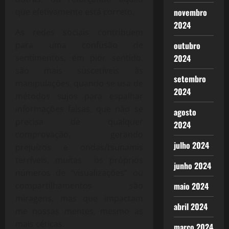
que efetivamente está correto.
novembro
2024
As redes sociais contribuem
para uma confusão de
outubro
sentimentos, em pior sentido,
2024
são mais suscetíveis às
setembro
manipulações, quando se usa de
2024
métodos sujos para espalhar
informações falsas, que não se
agosto
precisa de qualquer
2024
comprovação, gerando
julho 2024
prejuízos e ondas/tsunamis
terríveis, muitas os próprios
junho 2024
números de “visualizações” ou
compartilhamentos são
maio 2024
miragens, mas que impactam
abril 2024
me nossas mentes, mesmo as
mais céticas.
março 2024