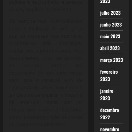
2023
política é escrutinada e precisa
de uma explicação coerente.
julho 2023
Há sentimentos contraditórios
junho 2023
entre a melhoria de vida geral
que se expressa nos números
maio 2023
econômicos (PIB, empregos,
abril 2023
renda), nos supermercados, nos
restaurantes, nos aeroportos,
março 2023
ao mesmo tempo um
fevereiro
pessimismo de que tudo esteja
2023
caro, que a carestia vem de
agora, não de antes, o que não é
janeiro
simples de se explicar e mesmo
2023
de entender, mais, que os
preços não cairão o bastante,
dezembro
como a recomposição de renda
2022
não supre essa diferença.
novembro