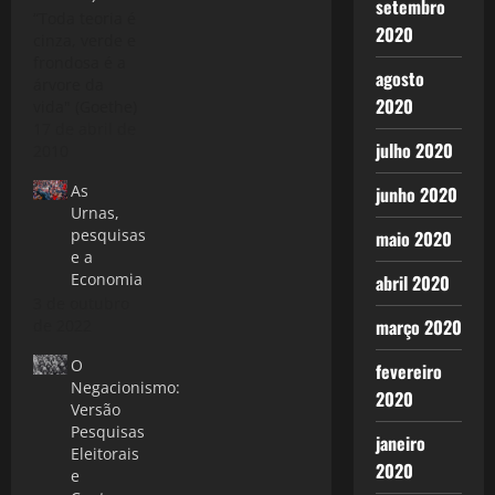
setembro
“Toda teoria é
2020
cinza, verde e
frondosa é a
agosto
árvore da
2020
vida" (Goethe)
Durante as
17 de abril de
julho 2020
duas grandes
2010
guerras a
As
junho 2020
pequena Suíça manteve-
Urnas,
se na posição
pesquisas
maio 2020
de
e a
"neutralidade".
Economia
abril 2020
Isso se deu
3 de outubro
pelo fato
março 2020
de 2022
deste país ter
em sua
O
fevereiro
formação
Negacionismo:
influência das
2020
Versão
principais
Pesquisas
culturas
janeiro
Eleitorais
européias:
2020
e
França, Itália,