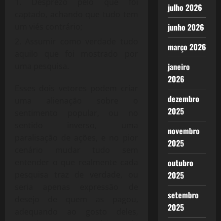
Desprezo pelo que foi
julho 2026
captado, achando que tudo tem
um viés contrário;
junho 2026
Assumir como verdade tudo
março 2026
aquilo que foi mostrado por
uma pesquisa.
janeiro
2026
Esses dois vetores podem criar
dezembro
uma alienação sobre o
2025
sentimento popular, ou no
sentido inverso, uma
novembro
paralisação de ações, e no pior
2025
cenário mudar tudo sem
entender o que realmente cada
outubro
pesquisa traz de verdade, ou
2025
seria apenas expressão de
setembro
desejo de quem as pagou,
2025
adequando ao gosto deles,