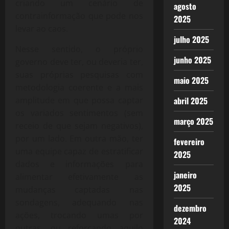
criando um cenário de
agosto
contrainformação que pode nos
2025
levar ao caos.
julho 2025
Nesse sentido, o próprio
junho 2025
governo deve ter, ou deveria ter,
suas próprias pesquisas com
maio 2025
metodologia coerente e a mais
amplitude em que possa captar
abril 2025
os variados sentimentos (sem
março 2025
receio de que sejam negativos),
por um lado. Em outra mão, ter
fevereiro
uma equipe capaz de estratificar
2025
dados e informações para
janeiro
alimentar efetivamente as
2025
mudanças captadas nas
sondagens, adequando nas
dezembro
ações, trocando umas por
2024
outras, ou reforçando aquilo