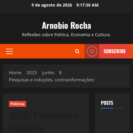
Skip
9 de agosto de 2026
9:17:31 AM
to
content
Arnobio Rocha
Reflexões sobre Política, Economia e Cultura.
SUBSCRIBE
Primary
Menu
Home
2025
junho
8
Pesquisas e induções, contrainformações!
POSTS
Política
2598: Pesquisas e
induções,
S
T
Q