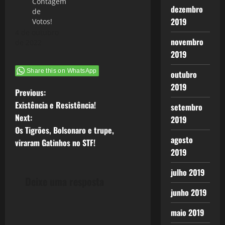
Contagem
Alemanha.
dezembro
de
Tornando
2019
Votos!
impossível
4 de outubro
assumir um
novembro
de 2022
lado, bem, é…
2019
Share this on WhatsApp
outubro
2019
P
Previous:
Existência e Resistência!
setembro
o
Next:
2019
Os Tigrões, Bolsonaro e trupe,
s
agosto
viraram Gatinhos no STF!
2019
t
julho 2019
n
Deixe uma resposta
junho 2019
a
maio 2019
v