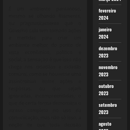
É um ambiente pantanoso,
fevereiro
mesmo se olhando friamente,
2024
ou pragmaticamente que o
janeiro
Governo Lula tem tomado ações
2024
e medidas para criar um
ambiente melhor do ponto de
dezembro
vista econômico, político e
2023
social, a sensação é que isso não
chega nos cidadãos e cidadãs
novembro
comuns, como se houvesse uma
2023
assincronias entre ações e
outubro
respostas, ou que sejam
2023
ignoradas, incompreendidas, o
que de certa forma demonstra o
setembro
atraso completo no uso da
2023
comunicação, mas não só isso, a
agosto
noção de que toda decisão