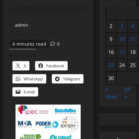
contrainformações!
admin
2
3
4
8 de junho de 2025
9
10
11
4 minutes read
0
16
17
18
Compartilhe isso:
23
24
25
X
Facebook
30
WhatsApp
Telegram
«
jul
E-mail
maio
»