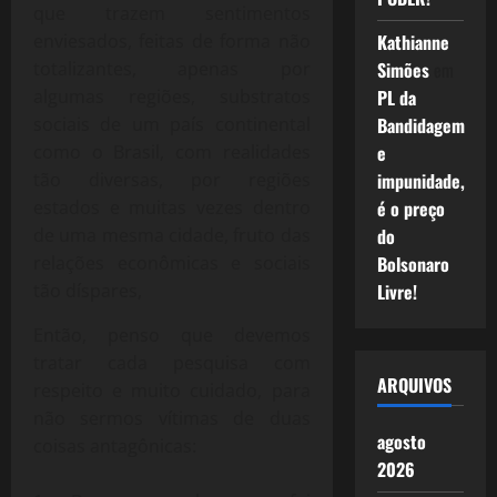
que trazem sentimentos
enviesados, feitas de forma não
Kathianne
totalizantes, apenas por
Simões
em
algumas regiões, substratos
PL da
sociais de um país continental
Bandidagem
como o Brasil, com realidades
e
tão diversas, por regiões
impunidade,
estados e muitas vezes dentro
é o preço
de uma mesma cidade, fruto das
do
relações econômicas e sociais
Bolsonaro
tão díspares,
Livre!
Então, penso que devemos
tratar cada pesquisa com
ARQUIVOS
respeito e muito cuidado, para
não sermos vítimas de duas
agosto
coisas antagônicas:
2026