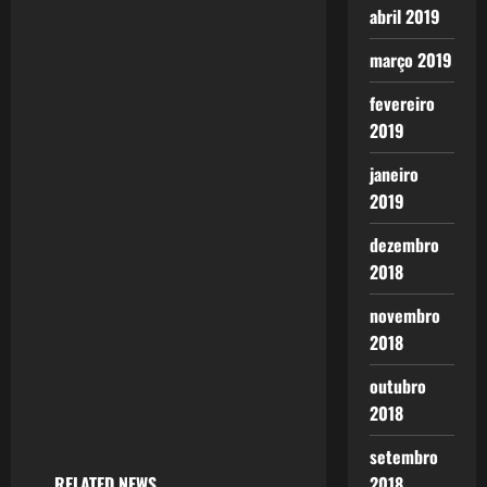
abril 2019
i
março 2019
g
fevereiro
a
2019
t
janeiro
2019
i
dezembro
o
2018
n
novembro
2018
outubro
2018
setembro
RELATED NEWS
2018