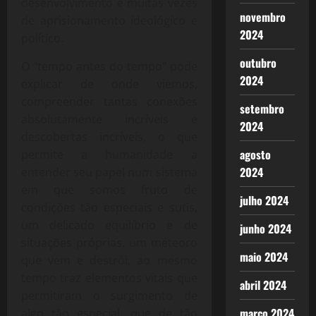
desenvolvimento e muitas vezes
novembro
de aprisionamento ideológico e
2024
político.
outubro
O “tempo antes do tempo” pode
2024
explicar de onde viemos,
compreender tantas conexões
setembro
absolutamente incríveis e
2024
descobertas incríveis, o que
agosto
permite a humanidade a
2024
entender seu papel num sistema
em que somos fruto de
julho 2024
condições tão especiais e sutis,
um delicado equilíbrio e de
junho 2024
situações próprias, um meteoro
maio 2024
que vem e destrói, ao mesmo
tempo traz elementos vitais que
abril 2024
permitiram o surgimento de
março 2024
algo tão especial, que de tão