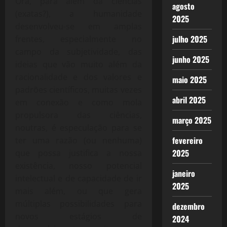
Ora, para além da ciências
agosto
(exatas?), a humanidade
2025
desenvolveu-se em amplas
julho 2025
frentes, especialmente no
campo da subjetividade, das
junho 2025
ideias que vão muito além da
racionalidade e dos valores e
maio 2025
padrões científicos, muitas vezes
abril 2025
em conexão e como mola
propulsora das ciências,
março 2025
noutras, é especulação para se
fevereiro
ter uma razão (ou nenhuma)
2025
que possa justifica a nossa
existência, nosso potencial
janeiro
intelectual e de capacidade de ir
2025
mais além, ou que gera
múltiplas possibilidades para
dezembro
novos estágios de
2024