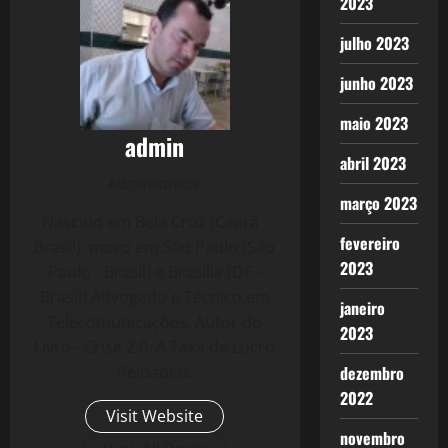
2023
julho 2023
junho 2023
maio 2023
admin
abril 2023
Administrator
março 2023
Nascido em Bela Cruz (Ceará -
fevereiro
Brasil), moro em São Paulo (São
2023
Paulo - Brasil) e Brasília (DF -
Brasil) Advogado e Técnico em
janeiro
Telecomunicações. Autor do
2023
Livro - Crise 2.0: A Taxa de Lucro
Reloaded.
dezembro
2022
Visit Website
novembro