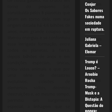
de nossa galáxia, foi criado em
Conjur
em
torno do pequeno Sol,
Os Sabores
constituída pelos 8 planetas que
Fakes numa
giram em torno dele, tem sua
sociedade
origem datada há 4,6 bilhões de
em ruptura.
anos, num grande colapso que
liberou energias e se conformou
Juliana
em
essa intrigada formação, entre
Gabriela –
todos os planetas, a Terra,
Elomar
depois bilhões de anos e em
Trump é
condições especiais, únicas,
Louco? –
criou vidas animais e que por
Arnobio
uma série de desastres
Rocha
em
evolutivos, colisões de
Trump-
elementos soltos, decretou
Musk e a
destruições e, ao mesmo tempo,
Distopia: A
permitiu um surgimento
Questão do
especial, a linhagem que se
PODER!