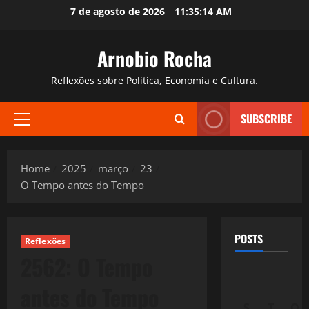
Skip
7 de agosto de 2026
11:35:15 AM
to
content
Arnobio Rocha
Reflexões sobre Política, Economia e Cultura.
SUBSCRIBE
Primary
Menu
Home
2025
março
23
O Tempo antes do Tempo
POSTS
Reflexões
2562: O Tempo
antes do Tempo
S
T
Q