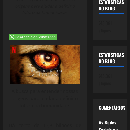
ESTATÍSTICAS
origens para ajudar a definir o
DO BLOG
futuro da humanidade.
745.061
cliques
Share this on WhatsApp
ESTATÍSTICAS
DO BLOG
745.061
cliques
A busca para entender nossas
origens para ajudar a definir o
futuro da humanidade.
COMENTÁRIOS
As Redes
Há cerca de 13,8 bilhões de
Sociais e a