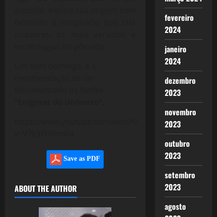
especial, explica sua origem com
fevereiro
fantasias e imaginário que cria
2024
criadores, os mais variados e
escatologias do pós vida.
janeiro
2024
Um bom domingo, e a
recomendação de um
dezembro
documentário da Netflix
2023
“Enigmas do Universo”.
novembro
https://www.youtube.com/watch?
2023
v=V7k3YhYomF4
outubro
2023
Save as PDF
setembro
2023
ABOUT THE AUTHOR
agosto