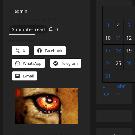
admin
23 de março de 2025
3
4
5
3 minutes read
0
10
11
12
Compartilhe isso:
17
18
19
X
Facebook
24
25
26
WhatsApp
Telegram
31
E-mail
«
abr
fev
»
A busca para entender nossas