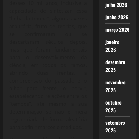
desses 10 mil anos, inclusive a
julho 2026
capacidade de sintetizar essa
junho 2026
“linha do tempo”, algumas vezes
arbitrária, fruto de teorias, que
março 2026
se confirmaram ou se
janeiro
descartaram séculos depois,
2026
mas que foram fundamentais
para o desenvolvimento da
dezembro
ciência, em todos os ramos,
2025
abrindo duas frentes, a
compreensão do passado e o
novembro
olhar para frente, o porvir,
2025
estabelecendo relações entre os
outubro
“tempos”, até mesmo a sua
2025
determinação se não é mera
regra criada de forma aleatória
setembro
para definir marcos e medidas.
2025