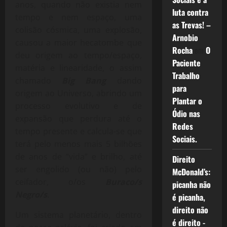
anos, quando não existia nem
luta contra
tempo e nem espaço, uma
as Trevas! –
colisão cósmica, uma explosão,
Arnobio
causou a maior hecatombe que
Rocha
em
O
deu origem ao tempo/espaço,
Paciente
matéria e linearidade, o assim
Trabalho
chamado
Big Bang
dando
para
origem ao Universo, abrindo um
Plantar o
processo evolutivo e de
Ódio nas
expansão que perdura até o
Redes
tempo presente e calcula-se que
Sociais.
terá pelo menos mais 5 bilhões
de anos de “vida” e brilho, até
Direito
ser engolido (ou não) pelo
McDonald’s:
ceifador, o/os
Buraco/s
picanha não
Negro/s
.
é picanha,
direito não
Um sistema planetário, dentro
é direito -