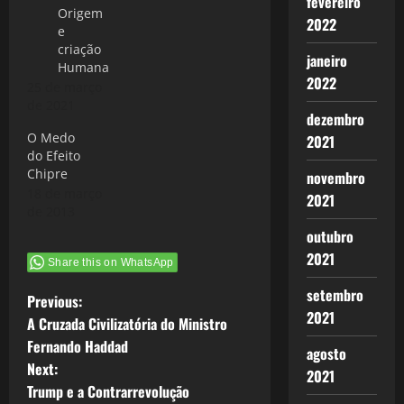
fevereiro
Origem
2022
e
criação
janeiro
Humana
2022
25 de março
de 2021
dezembro
O Medo
2021
do Efeito
Chipre
novembro
18 de março
2021
de 2013
outubro
2021
Share this on WhatsApp
setembro
P
Previous:
2021
A Cruzada Civilizatória do Ministro
o
Fernando Haddad
agosto
Next:
s
2021
Trump e a Contrarrevolução