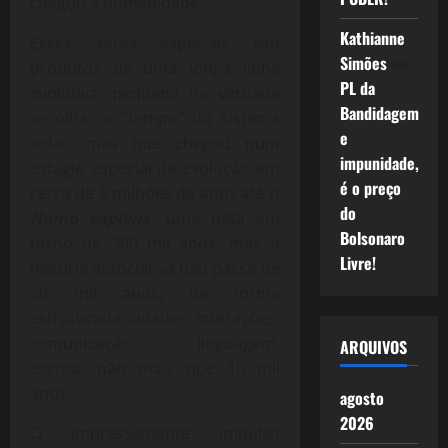
chegou à humanidade.
Kathianne
Esses seres especiais são
Simões
em
produtos de uma longa linha
PL da
evolutiva, pequena na verdade
Bandidagem
se olhar o “tempo” do sistema
e
solar, mas que chegou num
impunidade,
estágio especial de evolução em
é o preço
cerca de 5 milhões de anos até o
do
Homo sapiens,
uma data em
Bolsonaro
torno de 300 mil anos, mas a
Livre!
história associativa não passa de
50 mil anos, de forma
estruturada, cidades, interações,
comunicação, linguagem,
ARQUIVOS
escrita, não mais que 10 mil
anos.
agosto
2026
O impressionante impulso