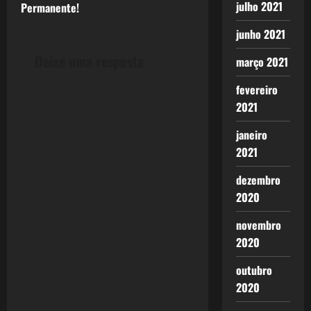
t
julho 2021
Permanente!
junho 2021
n
Deixe uma resposta
março 2021
a
fevereiro
v
2021
i
janeiro
g
2021
dezembro
a
2020
t
novembro
i
2020
o
outubro
2020
n