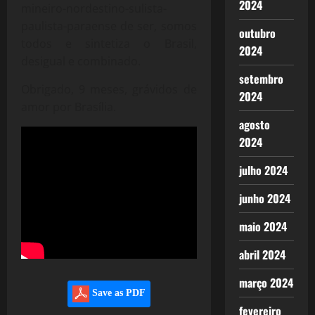
2024
mineiro-nordestino-sulista-
paulista-paraense de ser, somos
outubro
todos e sintetiza o Brasil,
2024
desigual e combinado.
setembro
Obrigado, 9 meses, grávidos de
2024
amor por Brasília.
agosto
2024
julho 2024
junho 2024
maio 2024
abril 2024
março 2024
Save as PDF
fevereiro