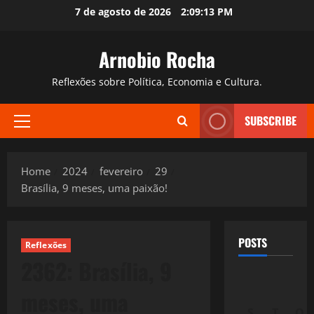
Skip
7 de agosto de 2026
2:09:14 PM
to
content
Arnobio Rocha
Reflexões sobre Política, Economia e Cultura.
SUBSCRIBE
Primary
Menu
Home
2024
fevereiro
29
Brasília, 9 meses, uma paixão!
POSTS
Reflexões
2362: Brasília, 9
meses, uma
S
T
Q