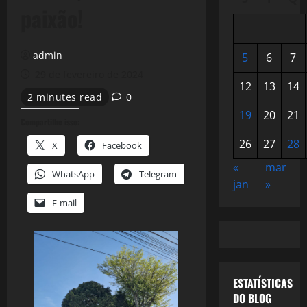
paixão!
admin
5
6
7
29 de fevereiro de 2024
12
13
14
2 minutes read
0
19
20
21
Compartilhe isso:
26
27
28
X
Facebook
«
mar
WhatsApp
Telegram
jan
»
E-mail
ESTATÍSTICAS
DO BLOG