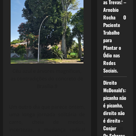
as Trevas! –
Arnobio
Rocha
em
O
Paciente
Trabalho
para
Plantar o
Ódio nas
Redes
Sociais.
Céu azul e árvores magníficas,
as contradições do concreto de
Direito
Brasília.9
McDonald’s:
picanha não
é picanha,
Um outro dia que parece ontem,
direito não
uma longa jornada solitária de
é direito -
carro, cheia de medos,
Conjur
em
incertezas, a mudança radical
Os Sabores