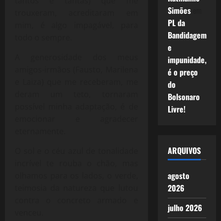
tantos e tantas) que me
Simões
em
trouxeram, acreditaram em
PL da
mim, é algo impagável, para
Bandidagem
todo o sempre.
e
A generosidade dos meus
impunidade,
amigos-irmãos (Fausto, Marilena
é o preço
e Laiza) que me receberam, me
do
deram um teto, tornaram
Bolsonaro
possível minha adaptação, é de
Livre!
emocionar e agradecer
eternamente.
ARQUIVOS
O sol e o céu azul de tonalidade
incrível te rouba o chão, mas
agosto
olhamos para os lados, o verde,
2026
teimosia da natureza que lutou
contra o concreto armado e
julho 2026
venceu.