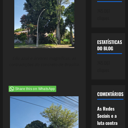
745.061
cliques
ESTATÍSTICAS
DO BLOG
Céu azul e árvores magníficas, as
745.061
contradições do concreto de Brasília.
cliques
Share this on WhatsApp
COMENTÁRIOS
As Redes
Sociais e a
luta contra