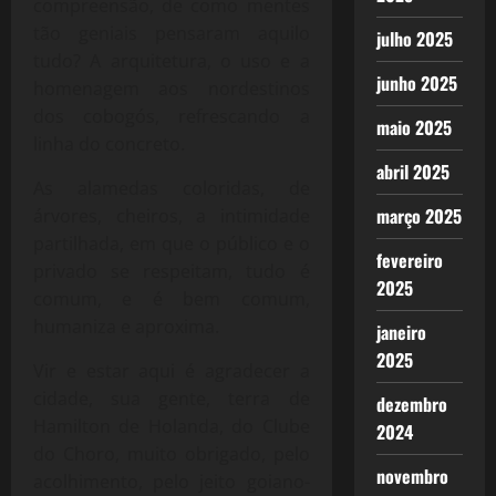
compreensão, de como mentes
tão geniais pensaram aquilo
julho 2025
tudo? A arquitetura, o uso e a
junho 2025
homenagem aos nordestinos
dos cobogós, refrescando a
maio 2025
linha do concreto.
abril 2025
As alamedas coloridas, de
março 2025
árvores, cheiros, a intimidade
partilhada, em que o público e o
fevereiro
privado se respeitam, tudo é
2025
comum, e é bem comum,
humaniza e aproxima.
janeiro
2025
Vir e estar aqui é agradecer a
cidade, sua gente, terra de
dezembro
Hamilton de Holanda, do Clube
2024
do Choro, muito obrigado, pelo
novembro
acolhimento, pelo jeito goiano-