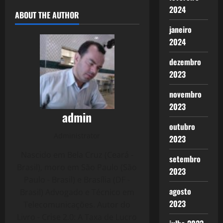
2024
ABOUT THE AUTHOR
janeiro
2024
dezembro
2023
novembro
2023
admin
outubro
Administrator
2023
Nascido em Bela Cruz (Ceará -
setembro
Brasil), moro em São Paulo (São
2023
Paulo - Brasil) e Brasília (DF -
agosto
Brasil) Advogado e Técnico em
2023
Telecomunicações. Autor do
Livro - Crise 2.0: A Taxa de Lucro