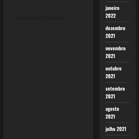
t
janeiro
n
2022
Deixe uma resposta
a
dezembro
2021
v
novembro
i
2021
g
outubro
2021
a
setembro
t
2021
i
agosto
2021
o
julho 2021
n