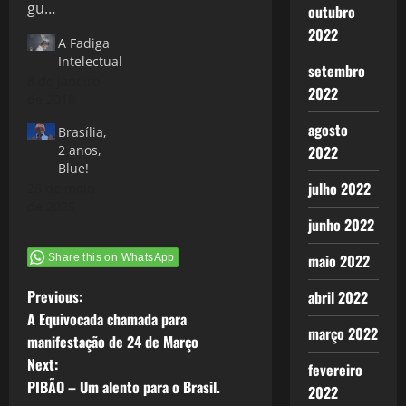
outubro
2022
A Fadiga
Intelectual
setembro
8 de janeiro
2022
de 2018
agosto
Brasília,
2022
2 anos,
Blue!
julho 2022
28 de maio
de 2025
junho 2022
maio 2022
Share this on WhatsApp
P
Previous:
abril 2022
A Equivocada chamada para
o
março 2022
manifestação de 24 de Março
Next:
fevereiro
s
PIBÃO – Um alento para o Brasil.
2022