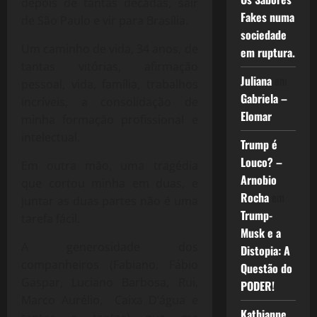
depois de tantas décadas, sair
Fakes numa
de São Paulo e vir para Brasília.
sociedade
Um caminho de vida, 34 anos, de
em ruptura.
tantas vitórias, afirmação
Juliana
em
pessoal, vida, família, trabalhos
Gabriela –
incríveis, a consolidação de
Elomar
minha formação profissional e
intelectual.
Trump é
Louco? –
Em outra mão, uma tragédia
Arnobio
que cortou minha em duas, e
Rocha
em
juntar as duas partes não é uma
Trump-
tarefa fácil.
Musk e a
A generosidade dos
Distopia: A
companheiros (Fabiano, Fábio
Questão do
Gaspar, Luciano Barbosa, Rui,
PODER!
Marco Aurélio, Caixa D’água e
Kathianne