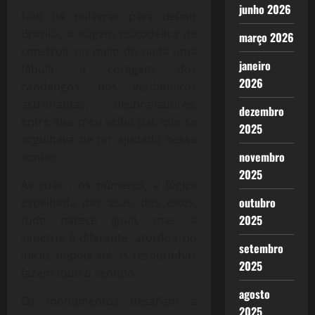
junho 2026
Não há palavras para definir
Brasília, a viagem psicodélica de
março 2026
construir no meio do nada uma
janeiro
fábula, a coragem dos
2026
candangos, dos verdadeiros
astronautas, desbravadores,
dezembro
entre eles meu velho pai, que se
2025
orgulhava de ter ajudado nesse
novembro
sonho.
2025
As ruas , os números, a lógica
outubro
espelhada das asas, dos eixos,
2025
tudo parece igual, mas a
simetria é diferente, atordoa no
setembro
início, depois até as tesourinhas
2025
fazem todo o sentido.
agosto
Os monumentos desafiam a
2025