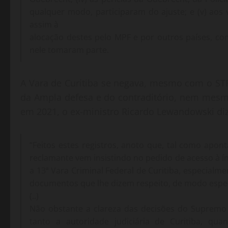
qualquer modo, participaram do ajuste; e (v) ao
assim à
alocação destes pelo MPF e por outros países, c
nele tomaram parte.
A Vara de Curitiba se negava, mesmo com o ST
da Ampla defesa e do contraditório, nem mesmo
em 2021, o ex-ministro Ricardo Lewandowski di
“Feitos estes registros, anoto que, tal como apon
reclamante vem insistindo no pedido de acesso à ín
a 13ª Vara Criminal Federal de Curitiba, especial
documentos que lhe dizem respeito, de modo especia
(..)
Não obstante a clareza das decisões do Supremo T
tanto a autoridade judiciária de Curitiba, qua