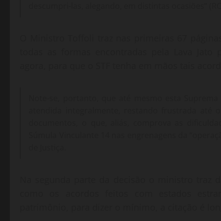
descumpri-las, alegando, em distintas ocasiões” (R
O Ministro Toffoli traz nas primeiras 67 pági
todas as formas encontradas pela Lava Jato
agora, para que o STF tenha em mãos tais acord
Note-se, portanto, que até mesmo esta Suprema 
atendida integralmente, restando frustrada at
documentos, o que, aliás, comprova as dificuld
Súmula Vinculante 14 nas engrenagens da “operaçã
de Justiça.
Na segunda parte da decisão o ministro traz 
como os acordos feitos com estados estran
patrimônio, para dizer o mínimo, a citação é lo