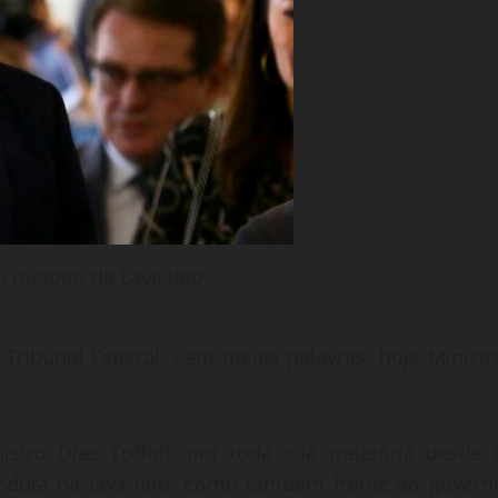
 o método da Lava Jato
ribunal Federal, sem meias palavras, hoje Ministr
stro Dias Toffoli, por toda sua trajetória desde 
duta na lava jato, como também frente ao govern