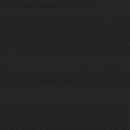
ns, fuçar seus impostos, suas compras.
io e assombrou as pessoas, os magistrados, é o qu
estigaram ilegalmente suas vidas. Desobediência à
s, como o próprio STF, com uma naturalidade de que
vam’ os ministros, de como afrontavam a defesa d
 antes de seu julgamento, ao acordo de leniência d
ra ele dizia ter “provas” obtidas em tais acordos, no
ca de correspondência entre a ‘Força Tarefa da Lava Jato’ e
tamente, da avença, como, por exemplo, autoridades dos
 documentos e depoimentos relacionados aos sistemas da
ia Federal, do MPF e realizadas por outros países que, de