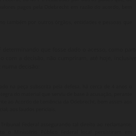
s valores pagos pela Odebrecht em razão do acordo, bem
omo também por outros órgãos, entidades e pessoas que
F determinando que fosse dado o acesso, como part
 com a decisão, não cumpriram, até hoje, inclusive
z numa decisão:
tado na peça subscrita pela defesa, há cerca de 4 anos o
tegra do material que serviu de base à acusação, perante
mente ao Acordo de Leniência da Odebrecht, bem assim aos
l, aos laudos periciais.
ribunal Federal assegurando tal direito ao reclamante,
nto o Ministério Público Federal local persistiram em