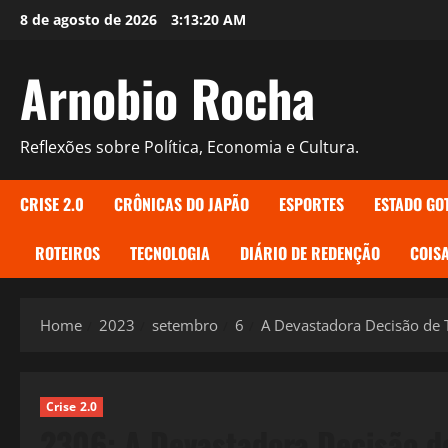
Skip
8 de agosto de 2026
3:13:21 AM
to
content
Arnobio Rocha
Reflexões sobre Política, Economia e Cultura.
CRISE 2.0
CRÔNICAS DO JAPÃO
ESPORTES
ESTADO GO
ROTEIROS
TECNOLOGIA
DIÁRIO DE REDENÇÃO
COISA
Home
2023
setembro
6
A Devastadora Decisão de T
Crise 2.0
2306: A Devastadora Decisão de 