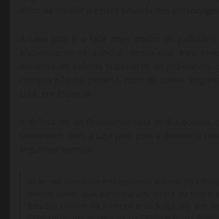
Além de invadir à esfera privada dos personage
A Lava jato é a face mais podre do judiciár
efetivamente se concluí, posto que eles inv
decisões de esferas superiores do judiciário
compra pão na padaria, riam de como “engana
Lula, em especial.
A defesa do ex-Presidente Lula pediu acesso,
Odebretch com a Laja jato, pois a denúncia cont
seguintes termos:
(i) ao seu conteúdo e respectivos anexos; (ii) à tro
outros países que participaram, direta ou indire
Estados Unidos da América e da Suíça; (iii) aos
Odebrecht; (iv) às perícias da Odebrecht, da Políc