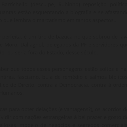
arrichello (desculpe, Rubinho) reposição política
uantas estão esquentando a biografia e se afastand
, o que lembra o marcatismo em tantos aspectos..
 é perfeita, é um tiro de bazuca no que sobrou de lav
e Moro, Dallagnol, delegados da PF e servidores qu
, ou seria fora do Estado, desse século.
 saber que todos esses personagens estão soltos e na
tiras, fascismo, bula de remédio e salmos bíblicos
ico de Direito, contra a Democracia, contra à orde
s Humanos.
cas para obter delações (e vantagens?), os acordos d
ividir com nações estrangeiras à bel prazer e gosto d
igilosas, modelo de negócios e segredos comerciais