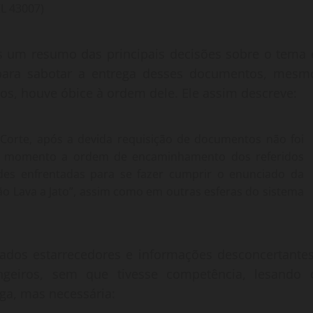
CL 43007)
nas um resumo das principais decisões sobre o tema 
 para sabotar a entrega desses documentos, mesm
os, houve óbice à ordem dele. Ele assim descreve:
Corte, após a devida requisição de documentos não foi
é o momento a ordem de encaminhamento dos referidos
ades enfrentadas para se fazer cumprir o enunciado da
o Lava a Jato”, assim como em outras esferas do sistema
dados estarrecedores e informações desconcertantes
geiros, sem que tivesse competência, lesando 
nga, mas necessária: