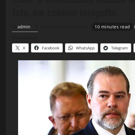
Jato, um cadáver insepulto
admin
6 de setembro de 2023
10 minutes read
Compartilhe isso:
X
Facebook
WhatsApp
Telegram