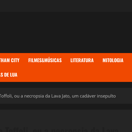
THAM CITY
FILMES&MÚSICAS
LITERATURA
MITOLOGIA
S DE LUA
offoli, ou a necropsia da Lava Jato, um cadáver insepulto
Toffoli, ou a necropsia da Lava