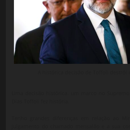
A histórica decisão de Toffoli destrói
Uma decisão histórica. um marco no Supremo T
Dias Toffoli fez história.
Tenho grandes diferenças em relação ao Mini
julgamento do chamado mensalão e a sua con