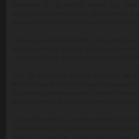
Bolsonaro. A sua decisão parece algo meio B
adaptação ao novos tempos. Aliás, quantos e q
(apagando literalmente) do passado lavajatista
Dito isso, li a decisão da RCL, posso dizer que
jato, tem material para um processo duro sobr
contribuíram com a mais perversa ação de Estado
Li as 135 páginas fiz recortes, anotações, dói
Redes Socias defendendo suas sociopatias, men
Os crimes cometidos contra o Estado Democrát
pública, contra a Economia e contra os Direito
O abuso do direito, o uso de medidas não jurídi
leniência e de uso de patrimônio público para d
freguês, compartilhar informações privadas, s