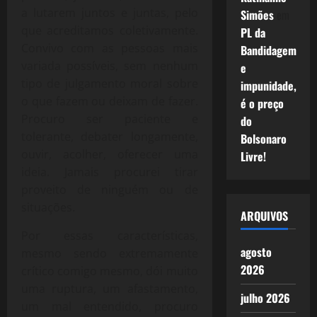
a lutarem juntos e juntas, pelo
Simões
em
que acreditamos coletivamente.
PL da
Convivo com as pessoas mais
Bandidagem
variada possíveis, sem nenhum
e
tipo de julgamento moral sobre
impunidade,
o que fazem ou deixam de fazer.
é o preço
Procuro ser paciente e
do
tolerante, debater longamente,
Bolsonaro
ouvir, acolher, oferecer uma
Livre!
ideia. Jamais procurei tirar
proveito de ninguém ou de
situações.
ARQUIVOS
Por essas características,
agosto
mesmo sendo extremamente
2026
crítico comigo mesmo, dói muito
uma ruptura, um afastamento,
julho 2026
um mal entendido, procuro