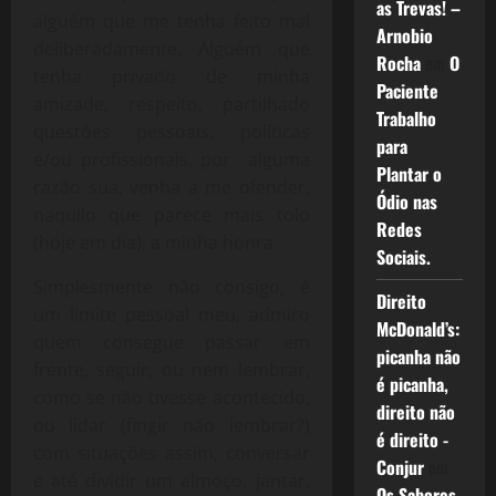
as Trevas! –
alguém que me tenha feito mal
Arnobio
deliberadamente. Alguém que
Rocha
em
O
tenha privado de minha
Paciente
amizade, respeito, partilhado
Trabalho
questões pessoais, políticas
para
e/ou profissionais, por alguma
Plantar o
razão sua, venha a me ofender,
Ódio nas
naquilo que parece mais tolo
Redes
(hoje em dia), a minha honra.
Sociais.
Simplesmente não consigo, é
Direito
um limite pessoal meu, admiro
McDonald’s:
quem consegue passar em
picanha não
frente, seguir, ou nem lembrar,
é picanha,
como se não tivesse acontecido,
direito não
ou lidar (fingir não lembrar?)
é direito -
com situações assim, conversar
Conjur
em
e até dividir um almoço, jantar,
Os Sabores