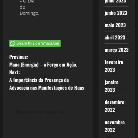
julho 2023
– O Dia
de
junho 2023
Domingo.
28 de março
maio 2023
de 2021
abril 2023
Share this on WhatsApp
março 2023
P
Previous:
fevereiro
Mana (Energia) – a Força em Ação.
o
2023
Next:
A Importância da Presença da
s
janeiro
Advocacia nas Manifestações de Ruas
2023
t
dezembro
n
2022
Deixe uma resposta
a
novembro
2022
v