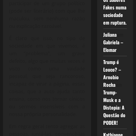
participar de um grupo político
Fakes numa
(pode ser literário) com que lhe
sociedade
maculou, sem nenhuma razão
em ruptura.
ou explicação razoável.
Juliana
em
É claro que isso, no tipo de
Gabriela –
sociedade em que vivemos, é
Elomar
um “problema”, um grave
defeito, algo que muitas vezes é
Trump é
visto como uma vaidade
Louco? –
pessoal, que seja rancoroso,
Arnobio
incapaz de virar a página, essas
Rocha
em
coisas, que a auto ajuda tanto
Trump-
ensina, como nos tornar cínicos
Musk e a
ou sermos insensíveis com a
Distopia: A
nossa própria personalidade.
Questão do
PODER!
Em regra geral tento agregar as
pessoas, juntá-las, convencê-las
Kathianne