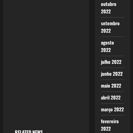
outubro
i
2022
g
setembro
2022
a
agosto
t
2022
i
julho 2022
o
junho 2022
n
maio 2022
abril 2022
março 2022
fevereiro
2022
RELATED NEWS