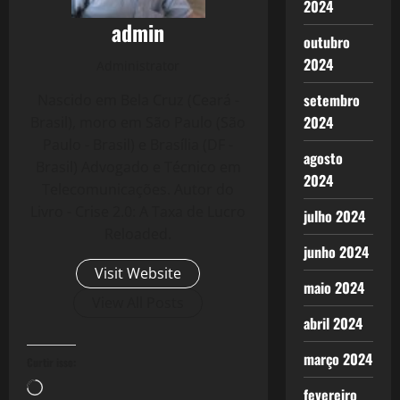
2024
admin
outubro
2024
Administrator
setembro
Nascido em Bela Cruz (Ceará -
2024
Brasil), moro em São Paulo (São
Paulo - Brasil) e Brasília (DF -
agosto
Brasil) Advogado e Técnico em
2024
Telecomunicações. Autor do
Livro - Crise 2.0: A Taxa de Lucro
julho 2024
Reloaded.
junho 2024
Visit Website
maio 2024
View All Posts
abril 2024
março 2024
Curtir isso:
Carregando...
fevereiro