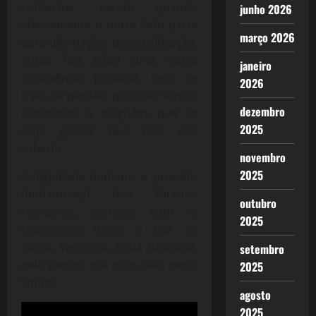
contornar, exceto quando
junho 2026
efetivamente o outro lado parte
março 2026
para difamação, desqualificação,
então fica difícil uma outra
janeiro
convivência próxima, nem se
2026
trata de perdão, pois não somos
dezembro
superiores a ninguém, que se
2025
exija gestos que não nos
caberia.
novembro
2025
A dignidade humana, o preceito
fundamental dos Direitos
outubro
Humanos, começa com o
2025
tratamento digno e leal ao
outro, sem isso, nada funciona,
setembro
pelo menos pra mim, são meus
2025
limites.
agosto
2025