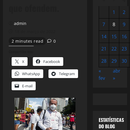
que ofendem.
1
2
admin
7
8
9
18 de março de 2022
14
15
16
2 minutes read
0
21
22
23
Compartilhe isso:
28
29
30
X
Facebook
«
abr
WhatsApp
Telegram
fev
»
E-mail
ESTATÍSTICAS
DO BLOG