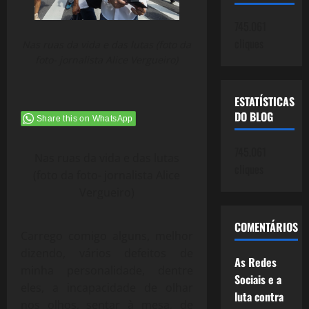
745.061
cliques
Nas ruas da vida e das lutas (foto da
foto- jornalista Alice Vergueiro)
ESTATÍSTICAS
DO BLOG
Share this on WhatsApp
745.061
Nas ruas da vida e das lutas
cliques
(foto da foto- jornalista Alice
Vergueiro)
COMENTÁRIOS
Carrego comigo alguns, melhor
dizendo, vários defeitos de
As Redes
minha personalidade, dentre
Sociais e a
eles, a incapacidade de olhar
luta contra
nos olhos, sentar à mesa, de