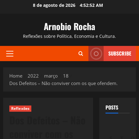
Skip
8 de agosto de 2026
4:52:53 AM
to
content
Arnobio Rocha
Reflexões sobre Política, Economia e Cultura.
SUBSCRIBE
Primary
Menu
Home
2022
março
18
Dos Defeitos – Não conviver com os que ofendem.
POSTS
Reflexões
Dos Defeitos – Não
conviver com os
S
T
Q