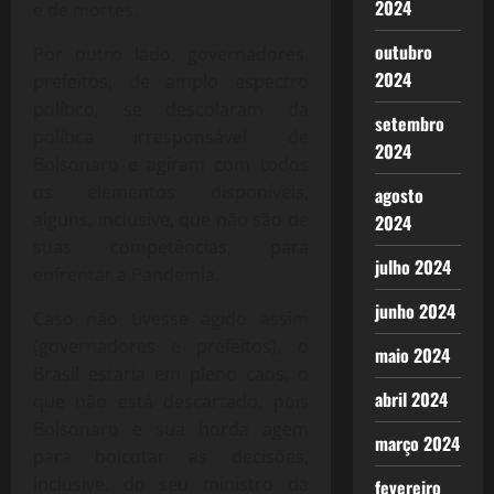
2024
e de mortes.
outubro
Por outro lado, governadores,
2024
prefeitos, de amplo espectro
político, se descolaram da
setembro
política irresponsável de
2024
Bolsonaro e agiram com todos
os elementos disponíveis,
agosto
alguns, inclusive, que não são de
2024
suas competências, para
julho 2024
enfrentar a Pandemia.
junho 2024
Caso não tivesse agido assim
(governadores e prefeitos), o
maio 2024
Brasil estaria em pleno caos, o
abril 2024
que não está descartado, pois
Bolsonaro e sua horda agem
março 2024
para boicotar as decisões,
inclusive, do seu ministro da
fevereiro