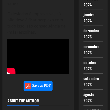
saúde.
2024
O desfecho é imprevisível, só
janeiro
não deve é ficar perplexo com
2024
tudo isso, são consequência de
dezembro
(más) escolhas.
2023
novembro
2023
outubro
2023
setembro
2023
Save as PDF
agosto
2023
ABOUT THE AUTHOR