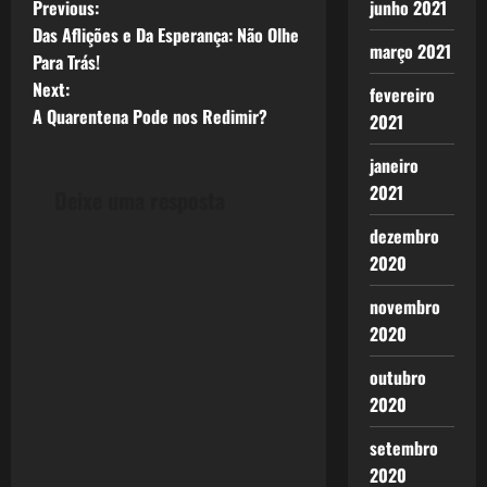
P
Previous:
junho 2021
Das Aflições e Da Esperança: Não Olhe
o
março 2021
Para Trás!
Next:
fevereiro
s
A Quarentena Pode nos Redimir?
2021
t
janeiro
n
2021
Deixe uma resposta
a
dezembro
2020
v
novembro
i
2020
g
outubro
2020
a
setembro
t
2020