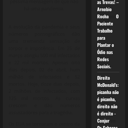
péssima mensagem de que não
as Trevas! –
há uma pandemia.
Arnobio
Rocha
em
O
Paciente
A evolução da pandemia e seus
Trabalho
números pornográficos dão
para
uma tremenda sensação de
Plantar o
torpor e impotência. Em 25 de
Ódio nas
março atingiu 500 mil infectados
Redes
e 22 mil mortos. Apenas oito
Sociais.
dias depois, 02 de abril, hum
milhão de infectados e 52
Direito
mortos. Hoje, doze dias depois,
McDonald’s:
2 milhões de infectados, com
picanha não
125 mil mortos. As curvas
é picanha,
crescem e dão números
direito não
assustadores para a tragédia.
é direito -
Conjur
em
Os EUA se tornaram o centro da
Os Sabores