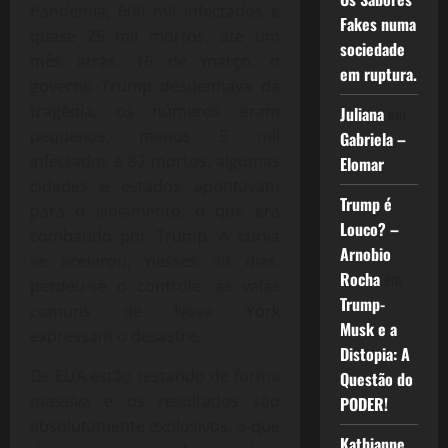
Pandemia, 600 mil infectados e
Fakes numa
quase 25 mil mortos, até um
sociedade
mês atrás, 16 de março, o
em ruptura.
governo Trump desdenhava da
tragédia, os números eram
Juliana
em
pequenos, menos 5 mil
Gabriela –
infectados e 82 mortos, algumas
Elomar
cidades e estados apontavam
Trump é
para o isolamento, o que era
Louco? –
combatido por Trump. A curva
Arnobio
se acelerou, nesses 30 dias,
Rocha
em
perdeu-se o controle, as valas
Trump-
comuns de Nova York
Musk e a
expressam o desastre.
Distopia: A
Os EUA estão testando de forma
Questão do
massiva e os resultados são
PODER!
absolutamente explosivos, o que
Kathianne