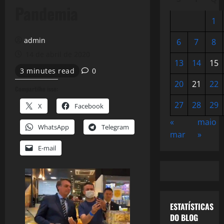
Pandemia
1
admin
6
7
8
14 de abril de 2020
13
14
15
3 minutes read
0
20
21
22
Compartilhe isso:
27
28
29
X
Facebook
«
maio
WhatsApp
Telegram
mar
»
E-mail
ESTATÍSTICAS
DO BLOG