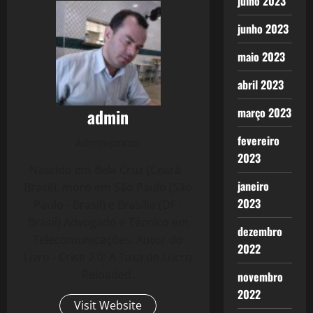
julho 2023
junho 2023
maio 2023
abril 2023
admin
março 2023
fevereiro
Administrator
2023
Nascido em Bela Cruz (Ceará -
janeiro
Brasil), moro em São Paulo (São
2023
Paulo - Brasil) e Brasília (DF -
Brasil) Advogado e Técnico em
dezembro
Telecomunicações. Autor do
2022
Livro - Crise 2.0: A Taxa de Lucro
Reloaded.
novembro
2022
Visit Website