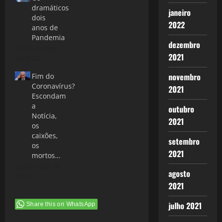
dramáticos
janeiro
dois
2022
anos de
Pandemia
dezembro
21 de março
2021
de 2022
novembro
Fim do
Coronavírus?
2021
Escondam
a
outubro
Notícia,
2021
os
caixões,
setembro
os
2021
mortos…
22 de abril de
agosto
2020
2021
julho 2021
Share this on WhatsApp