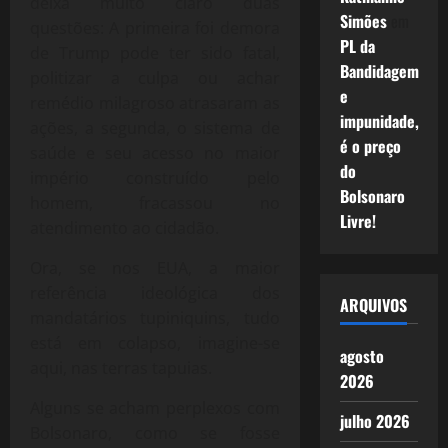
deixa muito claro duas
Simões
em
questões: A primeira foi demora
PL da
de Trump pode ter sido fatal,
Bandidagem
politizar a culpa ou achar
e
remédio milagroso atrasaram as
impunidade,
ações, a segunda, o sistema de
é o preço
saúde e seu acesso no maior
do
império construído pelo
Bolsonaro
homem, fracassou no
Livre!
atendimento ao cidadão.
Ora, se nos EUA, a maior
referência ideológica dos
ARQUIVOS
mandatários tupiniquins, tudo
está em colapso, imagine-se
agosto
aqui, nas terras tapuias.
2026
Alguns se acham perplexos com
julho 2026
Bolsonaro, como se fosse