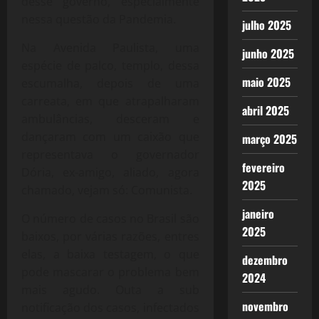
desse governo, especialmente
nessa questão da Pandemia.
julho 2025
Na Avenida Paulista, uma
junho 2025
espécie de palco, templo, dessa
maio 2025
escumalha, depois de uma
carreata, em que atrapalharam
abril 2025
ambulâncias, desceram e
dançaram com um caixão que
março 2025
representava o governador
fevereiro
Dória, ex-amigo, aliado, agora
2025
chamado, vejam só: Comunista.
janeiro
O número de casos no Brasil são
2025
baixos, por várias razões, entres
elas, a baixa testagem, o que
dezembro
pode mascarar o problema bem
2024
mais agudo. Outa a sub
novembro
notificação dos casos, infectados