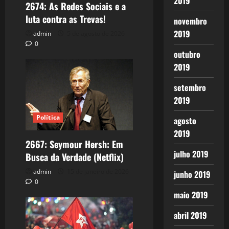
2019
2674: As Redes Sociais e a
luta contra as Trevas!
novembro
2019
admin
5 de agosto de 2026
0
outubro
2019
setembro
2019
Política
agosto
2019
2667: Seymour Hersh: Em
julho 2019
Busca da Verdade (Netflix)
admin
15 de janeiro de 2026
junho 2019
0
maio 2019
abril 2019