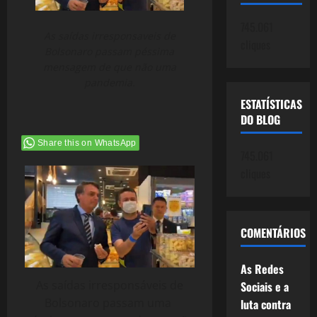
745.061
As saídas irresponsaveis de
cliques
Bolsonaro passam péssima
mensagem de que não uma
pandemia.
ESTATÍSTICAS
DO BLOG
Share this on WhatsApp
745.061
cliques
COMENTÁRIOS
As Redes
As saídas irresponsáveis de
Sociais e a
Bolsonaro passam uma
luta contra