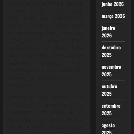
surpresa sua completa falta de
junho 2026
empatia pelas pessoas, pela
março 2026
vida. Toda sua trajetória foi
assim, nunca demonstrou
janeiro
qualquer compaixão, amor, suas
2026
aparições na Câmara eram
dezembro
escatológicas, a última tinha
2025
sido votar pelo impeachment
fazendo discurso em
novembro
homenagem a um torturador
2025
canalha e assassino. Qual a
surpresa?
outubro
2025
Formou-se nos últimos anos
uma horda de sociopatas que se
setembro
identificam com esses valores
2025
desumanos, que dão suporte às
agosto
piores e mais sórdidas ações
2025