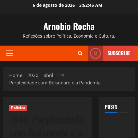
Skip
6 de agosto de 2026
3:52:46 AM
to
content
Arnobio Rocha
Reflexões sobre Política, Economia e Cultura.
SUBSCRIBE
Primary
Menu
Home
2020
abril
14
Perplexidade com Bolsonaro e a Pandemia
POSTS
Política
1641: Perplexidade
com Bolsonaro e a
S
T
Q