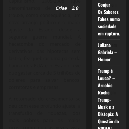
Capitalismo, 2005-2008 (que
Conjur
em
denominamos de
Crise 2.0
),
Os Sabores
trouxe, como consequência, um
Fakes numa
novo arranjo político e o maior
sociedade
ajuste do Estado desde a
em ruptura.
segunda guerra mundial. A
hecatombe do mercado de
Juliana
em
derivativos, das hipotecas sem
Gabriela –
lastro, fez quebrar uma parte da
Elomar
banca dos EUA e o Estado teve
Trump é
que gastar cerca de 5 trilhões de
Louco? –
dólares para salvar bancos,
Arnobio
corretoras e empresas.
Rocha
em
A retomado do crescimento se
Trump-
deu com esse profundo ajuste, a
Musk e a
transfusão de riquezas, dos
Distopia: A
mais pobres para os maios
Questão do
ricos, como poucas vezes vista
PODER!