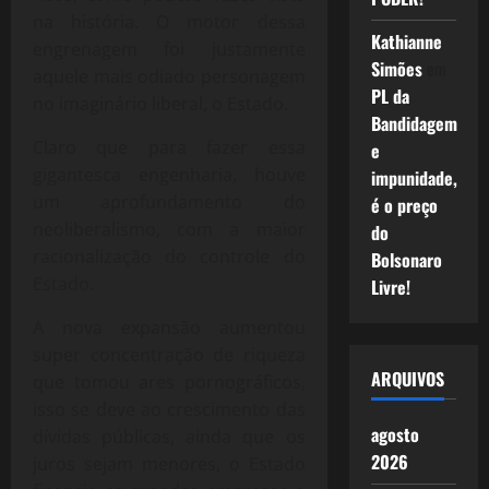
na história. O motor dessa
Kathianne
engrenagem foi justamente
Simões
em
aquele mais odiado personagem
PL da
no imaginário liberal, o Estado.
Bandidagem
Claro que para fazer essa
e
gigantesca engenharia, houve
impunidade,
um aprofundamento do
é o preço
neoliberalismo, com a maior
do
racionalização do controle do
Bolsonaro
Estado.
Livre!
A nova expansão aumentou
super concentração de riqueza
ARQUIVOS
que tomou ares pornográficos,
isso se deve ao crescimento das
agosto
dívidas públicas, ainda que os
2026
juros sejam menores, o Estado