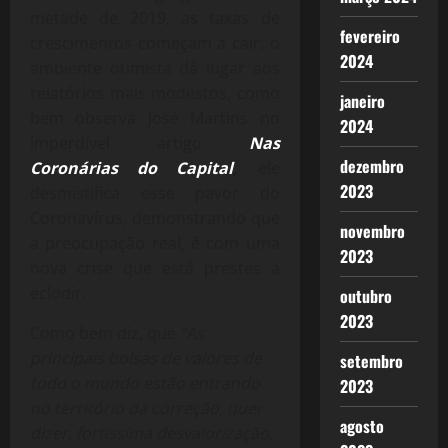
metade de 2019, as taxas de
fevereiro
crescimentos começam a cair, o
2024
ambiente otimista dá lugar aos
relatórios mais modestos, como
janeiro
bem observa José Martins no
2024
imperdível artigo
Nas
dezembro
Coronárias do Capital
,
ele
2023
desmistifica esse pavor do
Coronavírus, demonstrando que
novembro
a preocupação real, é com uma
2023
nova crise que está prestes a
eclodir.
outubro
2023
Como bem diz, que
“As
principais bolsas de valores de
setembro
todo o mundo estão entrando
2023
no território da correção, quer
agosto
dizer, fortíssima desvalorização,