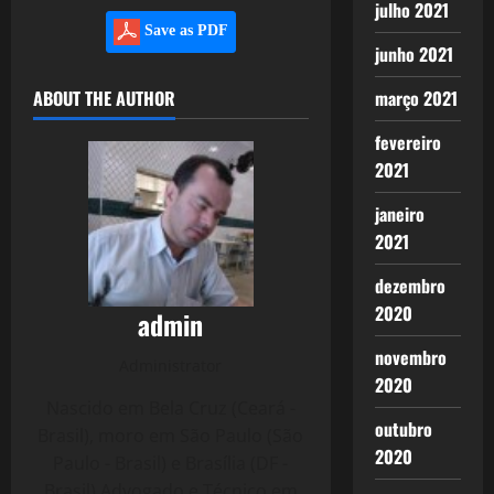
julho 2021
Save as PDF
junho 2021
ABOUT THE AUTHOR
março 2021
fevereiro
2021
janeiro
2021
dezembro
2020
admin
novembro
Administrator
2020
Nascido em Bela Cruz (Ceará -
outubro
Brasil), moro em São Paulo (São
2020
Paulo - Brasil) e Brasília (DF -
Brasil) Advogado e Técnico em