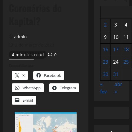
Coronárias do
Kapital?
2
3
4
admin
9
10
11
2 de março de 2020
16
17
18
4 minutes read
0
23
24
25
Compartilhe isso:
30
31
X
Facebook
«
abr
WhatsApp
Telegram
fev
»
E-mail