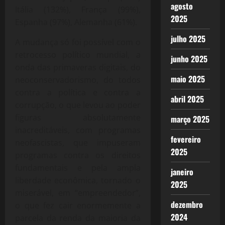
agosto
Itália (132%), França (99%),
2025
Espanha (97%), Alemanha (61%).
julho 2025
A mudança só foi possível com o
retrocesso político mundial, a
junho 2025
onda das primaveras digitais, do
maio 2025
neoconservadorismo, do todos
contra a política e contra a
abril 2025
corrupção, o que levou ao poder
figuras absolutamente
março 2025
inacreditáveis, com programas
fevereiro
neofascistas, que impuseram
2025
programas contra os direitos
fundamentais e pela ampla
janeiro
liberdade econômica, tornado o
2025
miserável, em “empreendedor”,
dezembro
o que fez cair enormemente a
2024
parcela da renda da maioria da