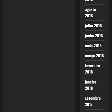
v
escrevo
quase que…
i
agosto
2018
g
julho 2018
a
junho 2018
t
maio 2018
i
março 2018
o
fevereiro
2018
n
janeiro
2018
setembro
2017