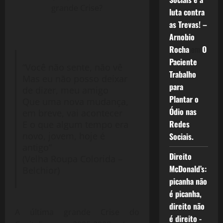
grande Crise?
luta contra
as Trevas! –
Arnobio
Rocha
em
O
Paciente
“Você não sente, não vê
Trabalho
Mas eu não posso deixar
para
de dizer, meu amigo
Plantar o
Que uma nova mudança,
Ódio nas
em breve, vai acontecer
Redes
E o que algum tempo era
novo, jovem, hoje é
Sociais.
antigo”
Direito
(Velha Roupa Colorida –
McDonald’s:
Belchior)
picanha não
é picanha,
direito não
A última grande Crise do
é direito -