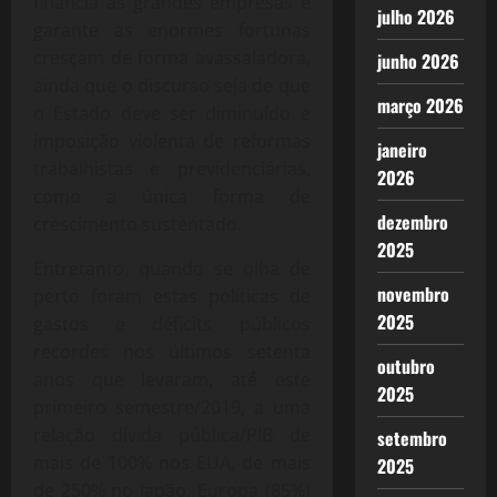
financia as grandes empresas e
julho 2026
garante as enormes fortunas
cresçam de forma avassaladora,
junho 2026
ainda que o discurso seja de que
março 2026
o Estado deve ser diminuído e
imposição violenta de reformas
janeiro
trabalhistas e previdenciárias,
2026
como a única forma de
dezembro
crescimento sustentado.
2025
Entretanto, quando se olha de
novembro
perto foram estas políticas de
2025
gastos e déficits públicos
recordes nos últimos setenta
outubro
anos que levaram, até este
2025
primeiro semestre/2019, a uma
relação dívida pública/PIB de
setembro
mais de 100% nos EUA, de mais
2025
de 250% no Japão, Europa (85%)