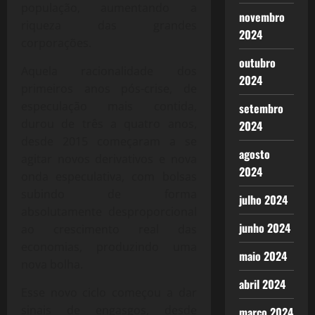
população, aumentando a
novembro
riqueza das grandes
2024
corporações.
outubro
Aquela racionalidade dos
2024
primeiros anos pós-crise, de
especulação mais contida,
setembro
durou de três a quatro anos,
2024
desde 2015 começaram a se
agosto
agitar novos derivativos e nova
2024
onda especulativa, com bolsas
subindo de forma
julho 2024
absolutamente desproporcional
junho 2024
ao crescimento real das
economias, produzindo uma
maio 2024
nova bolha.
abril 2024
Esse novo ciclo começou a dar
sinais de engasgos, desde
março 2024