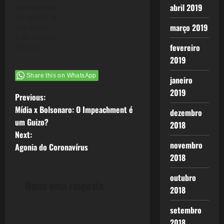
abril 2019
permanente
do capital, o
março 2019
que existe
são crises
6 de janeiro
fevereiro
periódicas
de 2012
em
2019
permanência”
Share this on WhatsApp
(O Capital -
janeiro
Marx) A série
2019
P
Previous:
Crise 2.0
pode ser lida
Mídia x Bolsonaro: O Impeachment é
dezembro
o
de
um Guizo?
2018
forma autônoma,
Next:
s
sem se
novembro
Agonia do Coronavírus
preocupar
2018
t
em sequência
ou se perdeu
outubro
qualquer
n
Deixe uma resposta
post, até
2018
porque tenho
a
tido muitos
setembro
assuntos e
2018