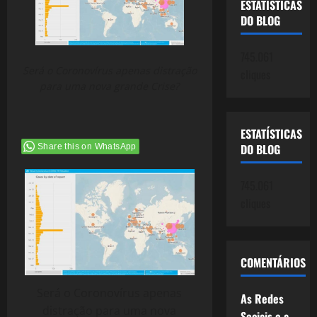
ESTATÍSTICAS
DO BLOG
745.061
Será o Coronovírus apenas distração
cliques
para uma nova grande Crise?
ESTATÍSTICAS
DO BLOG
Share this on WhatsApp
745.061
cliques
COMENTÁRIOS
Será o Coronovírus apenas
As Redes
distração para uma nova
Sociais e a