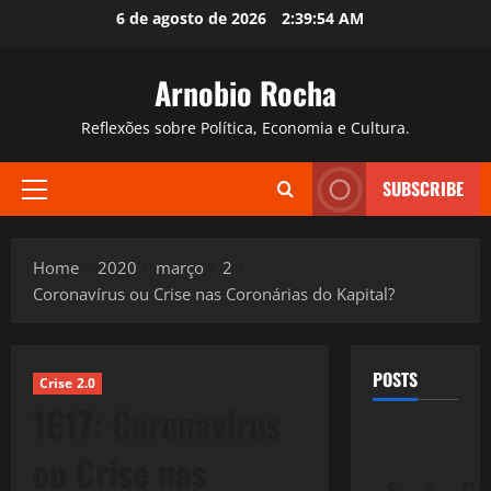
Skip
6 de agosto de 2026
2:39:54 AM
to
content
Arnobio Rocha
Reflexões sobre Política, Economia e Cultura.
SUBSCRIBE
Primary
Menu
Home
2020
março
2
Coronavírus ou Crise nas Coronárias do Kapital?
POSTS
Crise 2.0
1617: Coronavírus
ou Crise nas
S
T
Q