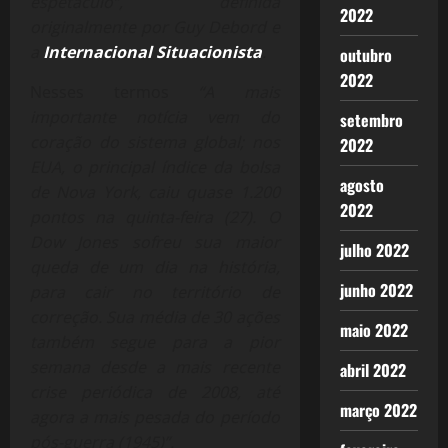
espetáculo”, definida
2022
originalmente por Guy Debord e
a
Internacional Situacionista
.
outubro
2022
Nesses termos
“A mais
importante notícia vem do
setembro
coração do sistema global; nos
2022
EUA, o principal índice da bolsa
agosto
de Nova York, caiu quase 1.200
2022
pontos na quinta-feira (27). O
Dow Jones sofreu sua maior
julho 2022
queda de um dia na história,
junho 2022
para cair no território de
correção. Sua média de 30 ações
maio 2022
também segue para a pior
semana desde a mais recente
abril 2022
crise periódica de 2008, até
março 2022
agora a mais pesada do período
pós-guerra (1945)”.