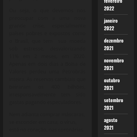
fevereiro
2022
Ou seja, o que devemos nos
preocupar com a uma nova
janeiro
grande crise, especialmente
2022
países pobres e expostos como
dezembro
o Brasil, que tem sua moeda
2021
sob estresse, desvalorizando
11% em 2 meses, em 2020.
novembro
Apenas em dois dias a Bolsa de
2021
Valores perdeu uma Petrobrás
inteira. As reservas cambiais que
outubro
beiraram os 400 bilhões,
2021
irresponsavelmente tem sido
setembro
gastas pagando especuladores.
2021
Nem adianta comprar máscaras,
agosto
se esconder em casa, o vírus,
2021
está no coração, nas coronárias.