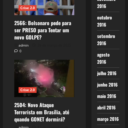
2016
Crise 2.0
outubro
2566: Bolsonaro pede para
2016
ser PRESO para Tentar um
setembro
novo GOLPE?
2016
admin
26 de março de 2025
0
agosto
2016
julho 2016
junho 2016
Crise 2.0
maio 2016
2504: Novo Ataque
abril 2016
Terrorista em Brasília, até
março 2016
quando GONET dormirá?
admin
13 de novembro de