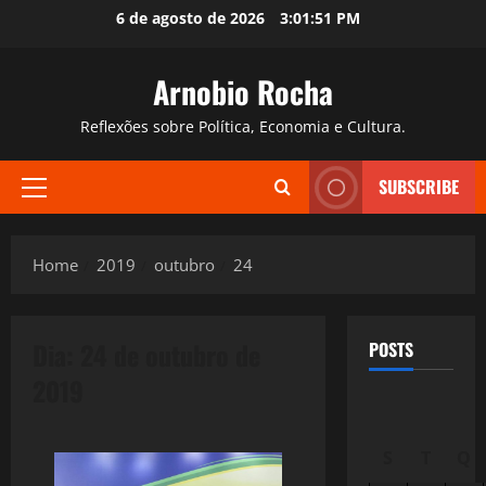
Skip
6 de agosto de 2026
3:01:52 PM
to
content
Arnobio Rocha
Reflexões sobre Política, Economia e Cultura.
SUBSCRIBE
Primary
Menu
Home
2019
outubro
24
Dia:
24 de outubro de
POSTS
2019
S
T
Q