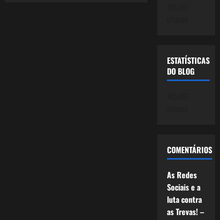
Coerente.
745.061
O
Desgoverno
cliques
do
Inimigo.
ESTATÍSTICAS
DO BLOG
745.061
cliques
COMENTÁRIOS
As Redes
Sociais e a
luta contra
as Trevas! –