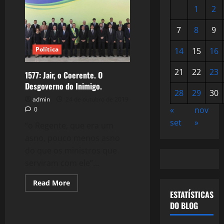
1
2
7
8
9
Política
14
15
16
21
22
23
1577: Jair, o Coerente. O
Desgoverno do Inimigo.
28
29
30
admin
24 de outubro de 2019
«
nov
0
set
»
“o Regente, que era um
asno, pouco menos asno
do que os ministros que
serviram com ele”...
Read
Read More
more
ESTATÍSTICAS
about
1577:
DO BLOG
Jair,
o