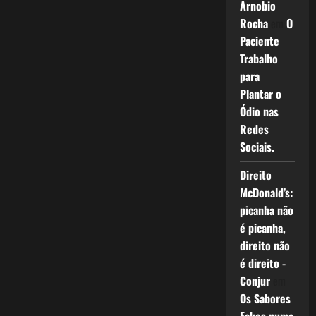
Arnobio
Rocha
em
O
Paciente
Trabalho
para
Plantar o
Ódio nas
Redes
Sociais.
Direito
McDonald’s:
picanha não
é picanha,
direito não
é direito -
Conjur
em
Os Sabores