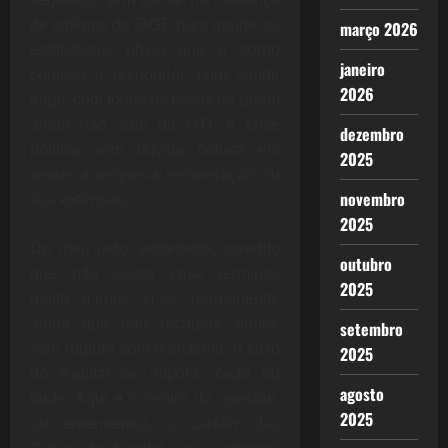
de critérios do IBGE para apurar as
março 2026
estatísticas, óbvio que o corpo
janeiro
começa a responder, com saúde
2026
frágil, com todos os riscos de quem
ainda não saiu da UTI. A crise
dezembro
política sem dúvida coloca em
2025
xeque a pequena recuperação ou
novembro
sua extensão.
2025
Do meu lado, entretanto, acredito
outubro
que não existe crise terminal,
2025
muito menos crise permanente,
ainda que não recupere agora,
setembro
sem ruptura com o sistema, o ciclo
2025
do Kapital se imporá, cedo ou
agosto
tarde. Aqui é o centro da questão,
2025
ou entendemos o caráter das