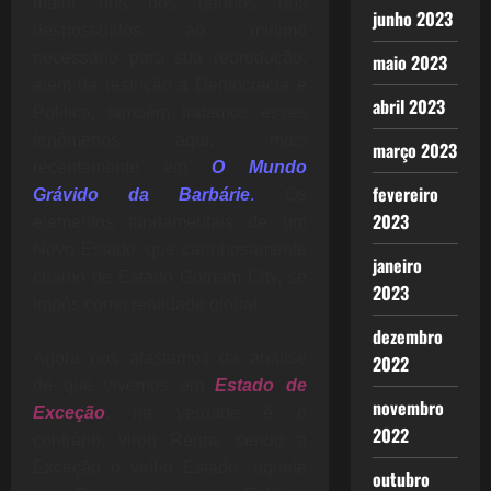
maior dos dos ganhos dos
junho 2023
despossuídos ao mínimo
necessário para sua reprodução,
maio 2023
além da restrição à Democracia e
abril 2023
Política, também tratamos esses
fenômenos aqui, mais
março 2023
recentemente em
O Mundo
fevereiro
Grávido da Barbárie
.
Os
2023
elementos fundamentais de um
Novo Estado, que carinhosamente
janeiro
chamo de Estado Gotham City, se
2023
impôs como realidade global.
dezembro
Agora nos afastamos da análise
2022
de que vivemos em
Estado de
novembro
Exceçã
o
, na verdade é o
2022
contrário, virou Regra, sendo a
Exceção o velho Estado, aquele
outubro