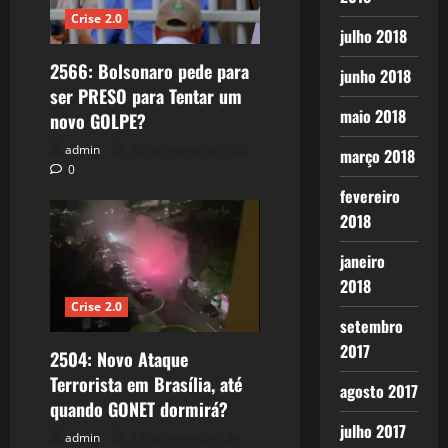
Crise 2.0
julho 2018
2566: Bolsonaro pede para
junho 2018
ser PRESO para Tentar um
maio 2018
novo GOLPE?
admin
26 de março de 2025
março 2018
0
fevereiro
2018
janeiro
2018
Crise 2.0
setembro
2017
2504: Novo Ataque
Terrorista em Brasília, até
agosto 2017
quando GONET dormirá?
julho 2017
admin
13 de novembro de