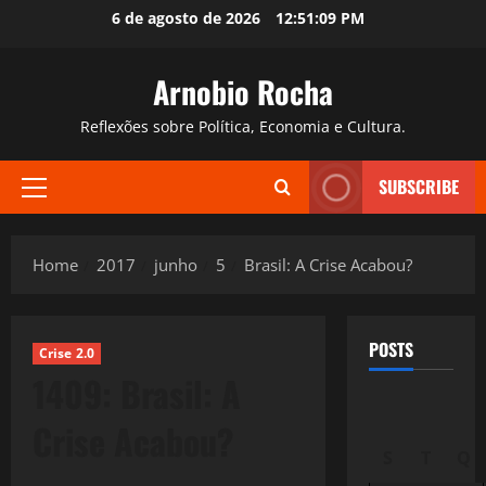
Skip
6 de agosto de 2026
12:51:10 PM
to
content
Arnobio Rocha
Reflexões sobre Política, Economia e Cultura.
SUBSCRIBE
Primary
Menu
Home
2017
junho
5
Brasil: A Crise Acabou?
POSTS
Crise 2.0
1409: Brasil: A
Crise Acabou?
S
T
Q