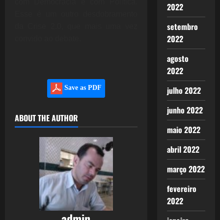
com Democracia e com Política.
2022
Esse é um outro desdobramento
setembro
da Crise 2.0, que mais uma vez
2022
convido ao debate.
agosto
2022
Save as PDF
julho 2022
junho 2022
ABOUT THE AUTHOR
maio 2022
abril 2022
março 2022
fevereiro
2022
admin