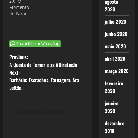
agosto
2.0: O
Momento
2020
de Parar
7 de janeiro
julho 2020
de 2013
junho 2020
Share this on WhatsApp
maio 2020
P
Previous:
abril 2020
A Queda de Temer e as #DiretasJá
o
março 2020
Next:
Barbárie: Escrachos, Tatuagem, Sra
s
fevereiro
Leitão.
2020
t
janeiro
n
Deixe uma resposta
2020
a
dezembro
2019
v