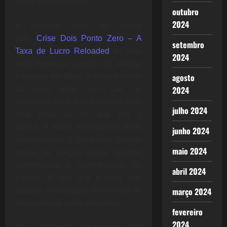
Valor, ou mais-valia.
outubro
2024
A primeira parte do nosso
livro,
Crise Dois Ponto Zero – A
setembro
Taxa de Lucro Reloaded
foi feita
2024
para demarcar campos de análise
agosto
e buscar, em Marx, o entendimento
2024
da crise atual sem cair no
simplismo de que era apenas mais
julho 2024
uma crise ou de que era a
última. A maior importância deste
junho 2024
entendimento é para não sermos
maio 2024
pegos de “calças curtas” quando
acontecesse a recomposição do
abril 2024
Kapital. É fato que a crise não
março 2024
acabou, mas alguns elementos de
retomadas já estão presentes.
fevereiro
2024