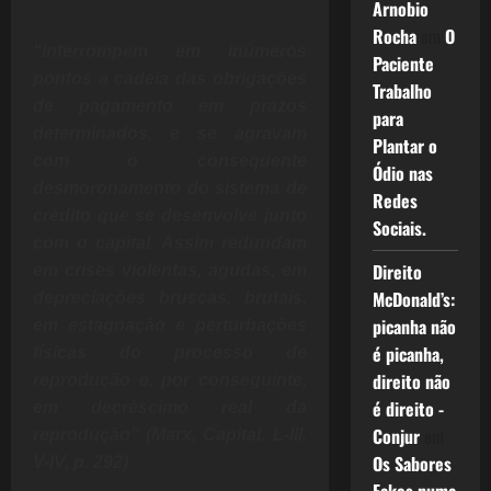
Arnobio
Rocha
em
O
“interrompem em inúmeros
Paciente
pontos a cadeia das obrigações
Trabalho
de pagamento em prazos
para
determinados, e se agravam
Plantar o
com o consequente
Ódio nas
desmoronamento do sistema de
Redes
crédito que se desenvolve junto
Sociais.
com o capital. Assim redundam
Direito
em crises violentas, agudas, em
McDonald’s:
depreciações bruscas, brutais,
picanha não
em estagnação e perturbações
é picanha,
físicas do processo de
direito não
reprodução e, por conseguinte,
é direito -
em decréscimo real da
Conjur
em
reprodução” (Marx, Capital, L-III,
Os Sabores
V-IV, p. 292)