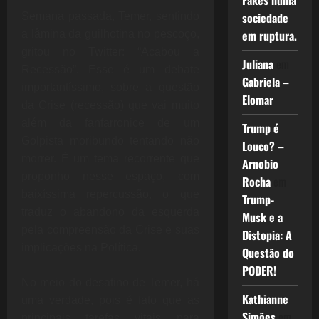
Fakes numa
sociedade
Semana passada, Temer, sentindo
em ruptura.
a lâmina da guilhotina no pescoço,
gritou no Twitter: “Acabou a
Juliana
em
Recessão”. Esse é um debate
Gabriela –
importantíssimo, sobre a questão
Elomar
da Crise (recessão) que vai muito
além da fanfarronice de um
Trump é
Golpista moribundo tentando não
Louco? –
morrer. É um tema recorrente que
Arnobio
proponho nesse espaço, com
Rocha
em
baixíssima repercussão, o que
Trump-
traduz o abandono da esquerda
Musk e a
pela compreensão da Crise e suas
Distopia: A
implicações na Política.
Questão do
PODER!
No meio do desatino de Temer, há
Kathianne
uma verdade, pois é fato que as
Simões
em
principais tarefas vitais para