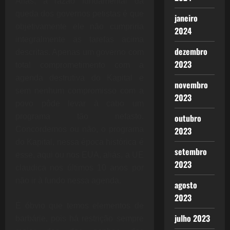
Aliás, a razão fundamental da
queda dos governos petistas é que
janeiro
objetivamente ele não cumpriria
2024
integralmente as tarefas acima
dezembro
descritas. Apenas um governo com
2023
total comprometimento com a
agenda destrutiva do Kapital e
novembro
sem nenhum compromisso com a
2023
povo pôde levar à cabo um
programa tão nefasto.
outubro
Concordemos ou não, o programa
2023
do Kapital, nessa época histórica é
setembro
esse, aqui ou nos EUA, aliás, a UE
2023
claudica nos últimos 10 anos por
não ir à fundo nessa agenda.
agosto
2023
É óbvio que temos elementos de
julho 2023
barbárie, pois há restrição sempre