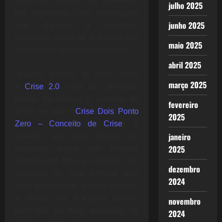
Crises do Kapital, ou viveremos
julho 2025
por espasmos, com concepções
junho 2025
que chegam à crendices
religiosas, como se o Kapital não
maio 2025
se recupere ou não cresça mais.
abril 2025
Quando escrevi a série sobre
março 2025
a
Crise 2.0
, uma das primeiras
tarefas foi retomar o conceito de
fevereiro
Crise em Marx (
Crise Dois Ponto
2025
Zero – Conceito de Crise
). A
janeiro
questão era nos afastar do
2025
marxismo vulgar que entende
formalmente Marx e trabalha com
dezembro
conceitos de crise terminal e/ou
2024
crise permanente. Alguns chegam
a afirmar que o Kapital acabou
novembro
pois não há mais produção de
2024