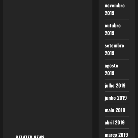
novembro
i
2019
g
outubro
2019
a
setembro
t
2019
i
agosto
2019
o
julho 2019
n
junho 2019
maio 2019
abril 2019
março 2019
RELATED NEWS