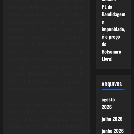
PL da
recomposição da taxa de lucro
Bandidagem
foram cumpridas, a saber: Queima
e
da Forças Produtivas, eliminação
impunidade,
massiva de emprego, corte de
é o preço
direitos sociais e trabalhista,
do
adoção de terceirização ampla,
Bolsonaro
que leva à precarização do
Livre!
emprego, com queda dos salários
e renda. Além da transferência de
riqueza (Privatizações, quebra do
pré-sal) do Estado para as grandes
ARQUIVOS
empresas, perdão de dívidas.
agosto
Diante de todas essas medidas e
2026
com uma base de análise
julho 2026
extremamente rebaixada, com
queda do PIB por oito trimestres
junho 2026
seguidos, sem contar na mudança