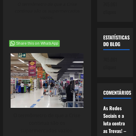
745.061
O termômetro de que a Crise
continua são os supermercados
cliques
vazios.
ESTATÍSTICAS
DO BLOG
Share this on WhatsApp
745.061
cliques
COMENTÁRIOS
As Redes
Sociais e a
O termômetro de que a Crise
luta contra
continua são os
as Trevas! –
supermercados vazios.