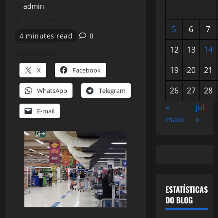
admin
5 de junho de 2017
5
6
7
4 minutes read
0
12
13
14
Compartilhe isso:
19
20
21
X
Facebook
26
27
28
WhatsApp
Telegram
«
jul
E-mail
maio
»
ESTATÍSTICAS
DO BLOG