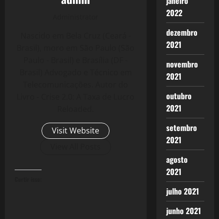
janeiro
2022
Administrator
dezembro
Nascido em Bela Cruz (Ceará -
2021
Brasil), moro em São Paulo (São
Paulo - Brasil) e Brasília (DF -
novembro
Brasil) Advogado e Técnico em
2021
Telecomunicações. Autor do
outubro
Livro - Crise 2.0: A Taxa de Lucro
2021
Reloaded.
setembro
Visit Website
2021
View All Posts
agosto
2021
Curtir isso:
julho 2021
junho 2021