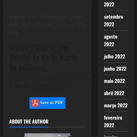
____________________________________________________
2022
Relendo e me olhando pelo espelho,
setembro
2022
mais atual, impossível. Tentemos ficar
bem.
agosto
2022
Olivier’s Hamlet film
(1948): To Be Or Not To
julho 2022
Be soliloquy
junho 2022
[youtube]https://www.youtube.com/watch?
maio 2022
v=5ks-NbCHUns[/youtube]
abril 2022
Save as PDF
março 2022
fevereiro
ABOUT THE AUTHOR
2022