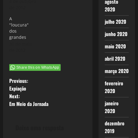
agosto
4 de outubro
de 2012
2020
A
julho 2020
"loucura"
dos
junho 2020
grandes
30 de maio
maio 2020
de 2012
abril 2020
Share this on WhatsApp
março 2020
P
Previous:
fevereiro
Expiação
2020
o
Next:
janeiro
Em Meio da Jornada
s
2020
t
dezembro
Deixe uma resposta
2019
n