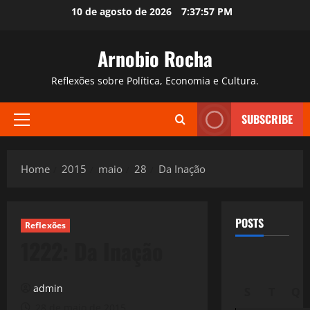
Skip
10 de agosto de 2026
7:37:58 PM
to
content
Arnobio Rocha
Reflexões sobre Política, Economia e Cultura.
SUBSCRIBE
Primary
Menu
Home
2015
maio
28
Da Inação
POSTS
Reflexões
1222: Da Inação
admin
S
T
Q
28 de maio de 2015