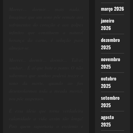
março 2026
Morrer… dormir… mais nada…
Imaginar que um sono põe remate aos
janeiro
sofrimentos do coração e aos golpes
2026
infinitos que constituem a natural
dezembro
herança da carne, é solução para
2025
almejar-se.
novembro
Morrer.., dormir… dormir… Talvez
2025
sonhar… É aí que bate o ponto. O não
sabermos que sonhos poderá trazer o
outubro
sono da morte, quando ao fim
2025
desenrolarmos toda a meada mortal,
setembro
nos põe suspensos.
2025
É essa ideia que torna verdadeira
agosto
calamidade a vida assim tão longa!
2025
Pois quem suportaria o escárnio e