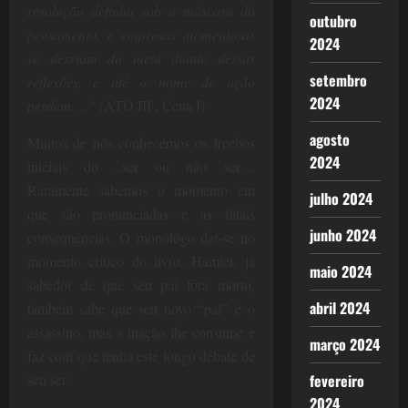
resolução definha sob a máscara do
outubro
pensamento, e empresas momentosas
2024
se desviam da meta diante dessas
setembro
reflexões, e até o nome de ação
2024
perdem.…” (
ATO III , Cena I)
agosto
Muitos de nós conhecemos os trechos
2024
iniciais do ..ser ou não ser…
Raramente sabemos o momento em
julho 2024
que são pronunciadas e as fatais
junho 2024
consequências. O monólogo dar-se no
momento crítico do livro, Hamlet, já
maio 2024
sabedor de que seu pai fora morto,
abril 2024
também sabe que seu novo “pai” é o
assassino, mas a inação lhe consume e
março 2024
faz com que tenha este longo debate de
seu ser.
fevereiro
2024