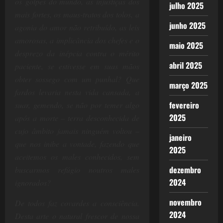
os golpes do mundo, as injustiças dos
julho 2025
mais fortes, os maus-tratos dos tolos, a
junho 2025
agonia do amor não retribuído, as leis
amorosas, a implicância dos chefes e o
maio 2025
desprezo da inépcia contra o mérito
abril 2025
paciente, se estivesse em suas mãos
obter sossego com um punhal? Que
março 2025
fardos levaria nesta vida cansada, a
fevereiro
suar, gemendo, se não por temer algo
2025
após a morte – terra desconhecida de
cujo âmbito jamais ninguém voltou –
janeiro
que nos inibe a vontade, fazendo que
2025
aceitemos os males conhecidos, sem
dezembro
buscarmos refúgio noutros males
2024
ignorados?
novembro
De todos faz covardes a consciência.
2024
Desta arte o natural frescor de nossa