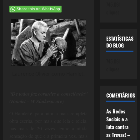
745.061
Share this on WhatsApp
cliques
ESTATÍSTICAS
DO BLOG
745.061
cliques
Laurence Olivier como Hamlet.
“De todos faz covardes a consciência”
COMENTÁRIOS
(Hamlet – W Shakespeare)
As Redes
O Hamlet é, para mim, a mais completa
Sociais e a
obra escrita, por mais que leia e releia,
luta contra
nas mais de 20 vezes, tenho a nítida
as Trevas! –
sensação de que é a primeira vez, mais