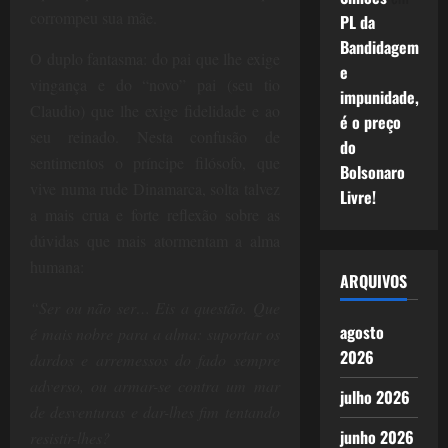
corrompeu sua mãe.
PL da
Bandidagem
O duplo fantasma: do pai que lhe exige
e
vingança e do “novo” pai (seu tio
impunidade,
Claudio) que lhe exige fidelidade e ao
é o preço
seu reinado. Nesta confusão de
do
sentimentos o príncipe filósofo, que
Bolsonaro
vive numa rude Dinamarca, solta talvez
Livre!
a mais crua e forte reflexão sobre as
dúvidas que mais atormentam a alma
humana:
ARQUIVOS
“Ser ou não ser… Eis a questão. Que
agosto
é mais nobre para a alma: suportar os
2026
dardos e arremessos do fado sempre
adverso, ou armar-se contra um mar
julho 2026
de desventuras e dar-lhes fim tentando
junho 2026
resistir-lhes?