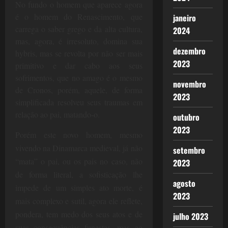
No fundo o homem que aparece agora
é o homem do Renascimento, que
janeiro
carrega o saber grego e da alta cultura,
2024
mas, agora, é irresoluto, domina sua
dezembro
hybris, mas se revolta por não ser mais
2023
primitivo e dar cabo aos seus
sofrimentos, que no amago é o mesmo
novembro
de Cronos, porém, aquele, de forma
2023
simplificada resolveu seus traumas em
relação ao pai, matando-o.
outubro
2023
Porém este novo homem, mesmo
vivendo na Dinamarca medieval, já não
setembro
“mata” o pai, ou os pais no caso, não
2023
de forma literal, a sofisticação lhe
agosto
impede de um simples ato morte, é
2023
mais complexo e sutil, agora ele reflete,
pondera, tem medo dos seus atos e de
julho 2023
suas consequências funestas, mas ao