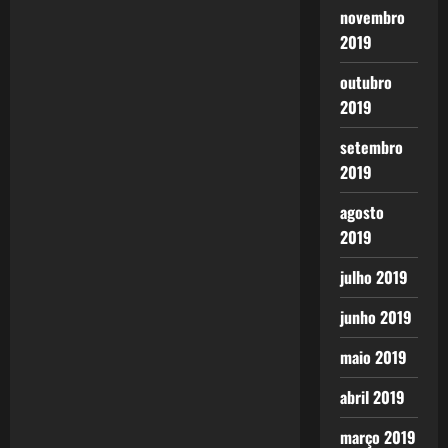
novembro
a
2019
v
outubro
i
2019
g
setembro
2019
a
agosto
t
2019
i
julho 2019
o
junho 2019
n
maio 2019
abril 2019
março 2019