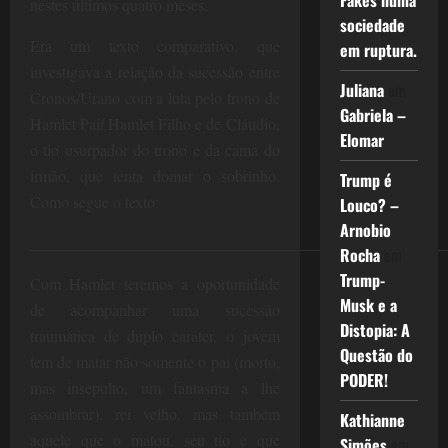
Fakes numa
nestes últimos quatro meses.
sociedade
Era um texto comparativo, que
em ruptura.
investigava a relação da sucessão entre
Juliana
em
Cronos/Urano com a luta pelo trono de
Gabriela –
Hamlet Pai/ Hamlet Filho e de Cláudio,
Elomar
o tio usurpador do trono e da cama do
irmão, que tenta domar o sobrinho.
Trump é
Como segue o texto:
Louco? –
Arnobio
____________________________________________________
Rocha
em
Trump-
Com Hamlet teremos a oportunidade
Musk e a
de acompanhar uma sucessão
Distopia: A
traumática de duplo caráter, o jovem
Questão do
tem de matar não somente o pai (morto,
PODER!
mas insepulto, um fantasma a lhe
assombrar), rei velho, mas também
Kathianne
aquele que o matou, seu tio e que
Simões
em