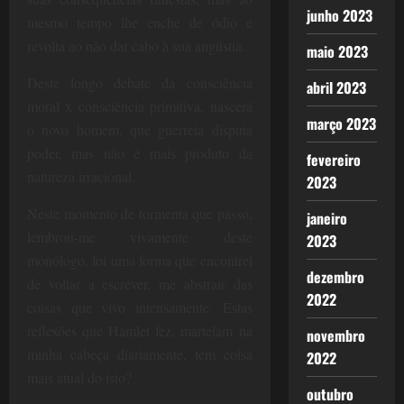
junho 2023
mesmo tempo lhe enche de ódio e
revolta ao não dar cabo à sua angústia.
maio 2023
Deste longo debate da consciência
abril 2023
moral x consciência primitiva, nascerá
março 2023
o novo homem, que guerreia disputa
poder, mas não é mais produto da
fevereiro
natureza irracional.
2023
Neste momento de tormenta que passo,
janeiro
lembrou-me vivamente deste
2023
monólogo, foi uma forma que encontrei
dezembro
de voltar a escrever, me abstrair das
2022
coisas que vivo intensamente. Estas
reflexões que Hamlet fez, martelam na
novembro
minha cabeça diariamente, tem coisa
2022
mais atual do isto?
outubro