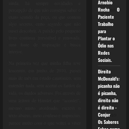
Arnobio
ainda, há sempre novidades e
Rocha
em
O
percepção de que não consegui saber o
Paciente
exato sentido da peça, ou que contem
Trabalho
algo secreto, certo segredo que não
ousei descobrir. A paixão pelo pequeno
para
livro continua irresistível e renovada,
Plantar o
uma fonte de inspiração e busca
Ódio nas
interior.
Redes
Sociais.
Na primeira vez que minha filha teve
leucemia, em junho de 2010, passei
Direito
mais de mês em estado catatônico, sem
McDonald’s:
entender nada, sem aceitar os fardos da
picanha não
é picanha,
vida, os dardos adversos. Foi através de
direito não
uma leitura de Hamlet que “acordei”,
é direito -
mesmo muito atordoado, escrevi o
Conjur
em
texto abaixo, meio confuso e impreciso,
Os Sabores
parece muito com o que voltei a viver