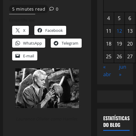
5 minutes read
0
4
5
6
Compartilhe isso:
X
Facebook
11
12
13
WhatsApp
Telegram
18
19
20
E-mail
25
26
27
«
jun
abr
»
ESTATÍSTICAS
Laurence Olivier como Hamlet.
DO BLOG