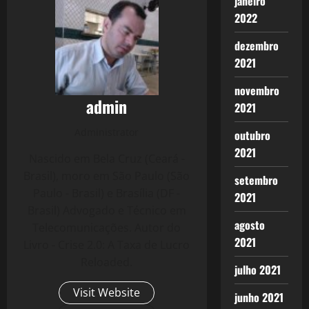
janeiro
2022
dezembro
2021
novembro
admin
2021
Administrator
outubro
2021
Nascido em Bela Cruz (Ceará -
Brasil), moro em São Paulo (São
setembro
Paulo - Brasil) e Brasília (DF -
2021
Brasil) Advogado e Técnico em
agosto
Telecomunicações. Autor do
2021
Livro - Crise 2.0: A Taxa de Lucro
Reloaded.
julho 2021
Visit Website
junho 2021