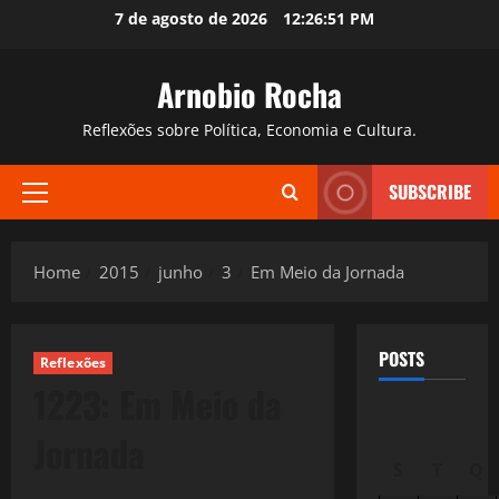
Skip
7 de agosto de 2026
12:26:52 PM
to
content
Arnobio Rocha
Reflexões sobre Política, Economia e Cultura.
SUBSCRIBE
Primary
Menu
Home
2015
junho
3
Em Meio da Jornada
POSTS
Reflexões
1223: Em Meio da
Jornada
S
T
Q