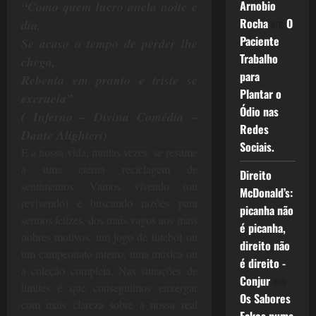
Arnobio
“Como quem lucro anela noite e
Rocha
em
O
dia,
Paciente
Se acaso o tempo de perder lhe
Trabalho
chega,
para
Rebenta em pranto e triste se
Plantar o
excrucia”
Ódio nas
( Inferno – Divina Comédia –
Redes
Dante Alighieri)
Sociais.
E a nossa vida, muitas vezes, se resume
a uma eterna reciclagem de
Direito
sentimentos. Vamos vivendo (ou
McDonald’s:
revivendo) e buscando razões para
picanha não
sermos felizes, dos mais vagos aos mais
é picanha,
nobres motivos, um jogo de futebol ou
direito não
um campeonato inteiro, uma música ou
é direito -
a coleção completa. Nas situações de
Conjur
em
limites é que conseguimos enxergar
Os Sabores
com mais clareza sobre a nossa real