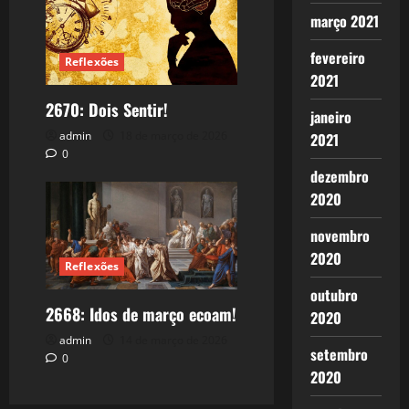
março 2021
fevereiro
Reflexões
2021
2670: Dois Sentir!
janeiro
admin
18 de março de 2026
2021
0
dezembro
2020
novembro
2020
Reflexões
outubro
2668: Idos de março ecoam!
2020
admin
14 de março de 2026
setembro
0
2020