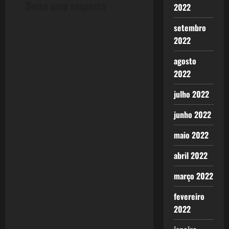
Deixe uma resposta
2022
n
setembro
a
2022
v
agosto
2022
i
julho 2022
g
junho 2022
a
maio 2022
t
abril 2022
i
março 2022
o
fevereiro
n
2022