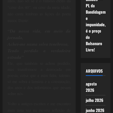
anos, não sei se é o famoso efeito da
PL da
“crise dos 40”, ou crise da meia idade,
Bandidagem
não custa lembras as lições do poeta
e
maior, Dante:
impunidade,
é o preço
“Da nossa vida, em meio da
do
jornada,
Bolsonaro
Achei-me numa selva tenebrosa,
Livre!
Tendo perdido a verdadeira
estrada”
Ele, que também se achou perdido,
mas transformou a derrocada em
ARQUIVOS
poesia, coisa que a mim falta, talento.
só me sobra a lamúria e a constatação,
agosto
dos anos e dos infortúnios que pesam
2026
sobre nós.
julho 2026
Volto a antigos escritos e me encontro
junho 2026
mais uma vez na mesma reflexão de