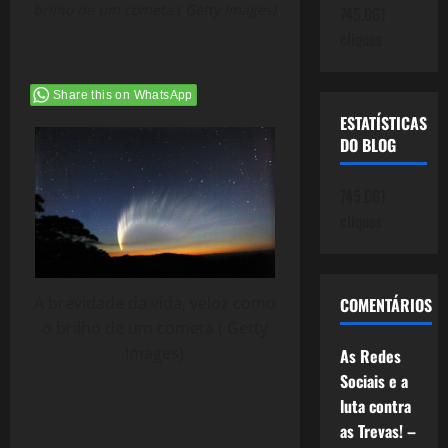
brilho de um cometa ( Getty Images)
745.061
cliques
Share this on WhatsApp
ESTATÍSTICAS
DO BLOG
745.061
cliques
A brevidade da vida, veloz como
COMENTÁRIOS
o brilho de um cometa ( Getty
Images)
As Redes
Sociais e a
luta contra
as Trevas! –