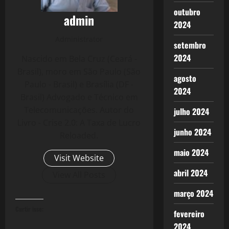
outubro
admin
2024
Administrator
setembro
2024
Nascido em Bela Cruz (Ceará -
Brasil), moro em São Paulo (São
agosto
Paulo - Brasil) e Brasília (DF -
2024
Brasil) Advogado e Técnico em
Telecomunicações. Autor do
julho 2024
Livro - Crise 2.0: A Taxa de Lucro
junho 2024
Reloaded.
maio 2024
Visit Website
abril 2024
View All Posts
março 2024
Curtir isso:
fevereiro
2024