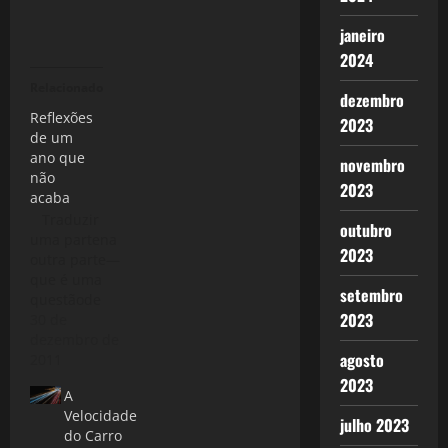
janeiro
2024
Relacionado
dezembro
Reflexões
2023
de um
ano que
novembro
não
2023
acaba
Traduzir
outubro
uma partena
2023
outra parte—
que é uma
setembro
questãode
2023
vida ou morte
30 de
—será arte? (
dezembro de
agosto
Traduzir-se -
2011
Ferreira
2023
A
Gullar) Muito
Velocidade
difícil
julho 2023
do Carro
escrever um