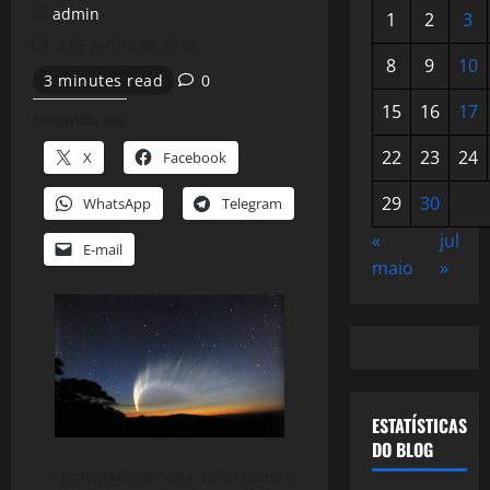
admin
1
2
3
3 de junho de 2015
8
9
10
3 minutes read
0
15
16
17
Compartilhe isso:
22
23
24
X
Facebook
29
30
WhatsApp
Telegram
«
jul
E-mail
maio
»
ESTATÍSTICAS
DO BLOG
A brevidade da vida, veloz como o