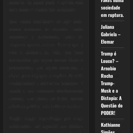
Fakes numa
natureza, na maior parte, é apenas uma
sociedade
doce ilusão e sonhos não realizados.
em ruptura.
Mas somos buscadores de algo mais,
Juliana
em
somos teimosos ao extremo, então
Gabriela –
insistimos e persistimos, antes de
Elomar
virarmos apenas cínicos. Parece que é
essa a dialética da vida, por mais
Trump é
sofisticados que sejam nossas ideias e
Louco? –
pensamentos, em algum momento, a
Arnobio
Rocha
em
chave para negação completa de todo
Trump-
conhecimento e aspirações honrosas, é
Musk e a
virada e nos tornamos absolutamente
Distopia: A
comuns, sem cheiro ou fedor, apenas
Questão do
cidadãos pálidos, sem brilho e sem cor.
PODER!
Venho sendo assombrado por esses
Kathianne
sentimentos, em especial nos últimos
Simões
em