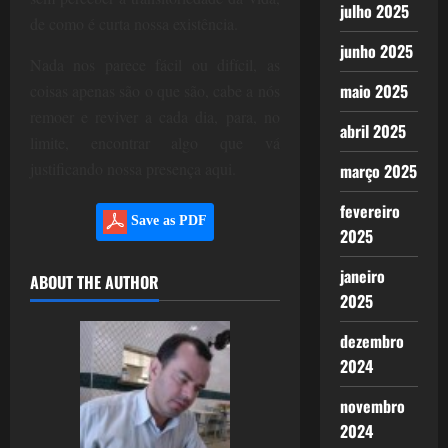
julho 2025
de como é curta nossa existência.
junho 2025
Nada nos parece fácil ou difícil, as
maio 2025
coisas apenas são o que são, cabe a nós
remoer e reviver a cada dia, para, no
abril 2025
limite, encontrar algo que vá
justificando nossa presença aqui.
março 2025
fevereiro
Save as PDF
2025
janeiro
ABOUT THE AUTHOR
2025
dezembro
2024
novembro
2024