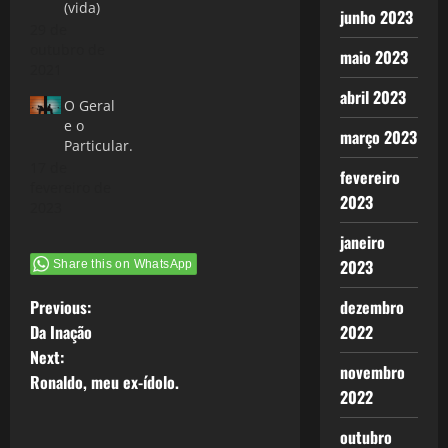
(vida)
último artigo
junho 2023
29 de
deste ano,
outubro de
para fechar
maio 2023
2021
várias frentes
de temas que
abril 2023
O Geral
comecei, as
e o
reformulações
março 2023
Particular.
e caminhos
17 de
do blog. Até
fevereiro
fevereiro de
ano passado
2023
2023
ainda não
tinha
janeiro
encontrado
2023
Share this on WhatsApp
um formato
claro…
P
dezembro
Previous:
2022
Da Inação
o
Next:
novembro
Ronaldo, meu ex-ídolo.
s
2022
t
outubro