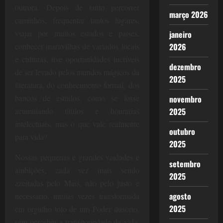
outrora. Depois de tanto percorrer
março 2026
caminhos, frequentar tantos lugares,
viajar por muitos estados e países,
janeiro
2026
conhecer maravilhas de variados locais
e culturas, tive oportunidades incríveis
dezembro
de ser levado pelos mundos mágicos da
2025
literatura, do conhecimento formal, dos
bancos de estudos, como se fosse
novembro
2025
acumulando títulos e honrarias
intelectuais, mas o que vale realmente
outubro
para vida?
2025
Nossas pequenas e grandes vaidades e
setembro
ambições, cada vez mais sendo
2025
azeitadas pelo Mais, não pelo justo e
agosto
necessário, muitas vezes transformada
2025
em orgulho tolo de um Poder ilusório,
sem perceber a transitoriedade da vida,