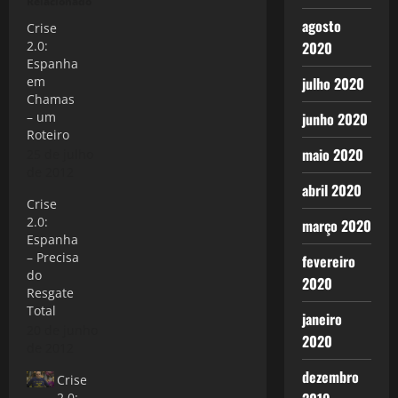
Relacionado
agosto
Crise
2.0:
2020
Espanha
em
julho 2020
Chamas
– um
junho 2020
Roteiro
maio 2020
25 de julho
de 2012
abril 2020
Crise
2.0:
março 2020
Espanha
– Precisa
fevereiro
do
2020
Resgate
Total
janeiro
20 de junho
2020
de 2012
dezembro
Crise
2.0: