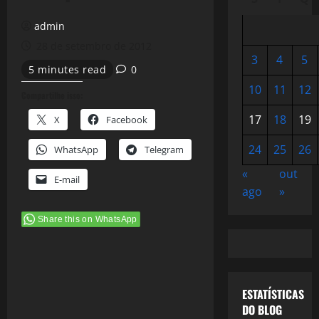
admin
28 de setembro de 2012
3
4
5
5 minutes read
0
10
11
12
Compartilhe isso:
17
18
19
X
Facebook
24
25
26
WhatsApp
Telegram
«
out
E-mail
ago
»
Share this on WhatsApp
ESTATÍSTICAS
DO BLOG