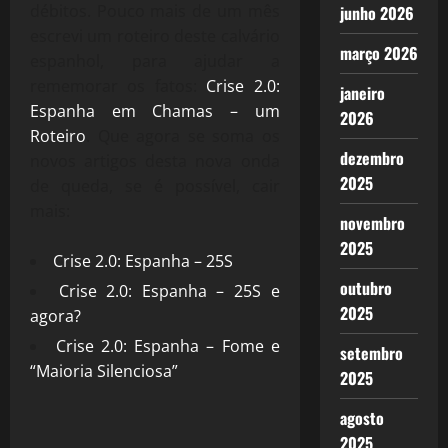
débitos. Pouco mais de um mês
junho 2026
escrevi um roteiro deste calvário
março 2026
espanhol, para ajudar a
rememorar os fatos:
Crise 2.0:
janeiro
Espanha em Chamas – um
2026
Roteiro
. Que agora se soma os
dezembro
novos artigos desta nova onda
2025
de queda, se é possível, cair
mais:
novembro
2025
Crise 2.0: Espanha – 25S
outubro
Crise 2.0: Espanha – 25S e
2025
agora?
Crise 2.0: Espanha – Fome e
setembro
“Maioria Silenciosa”
2025
agosto
2025