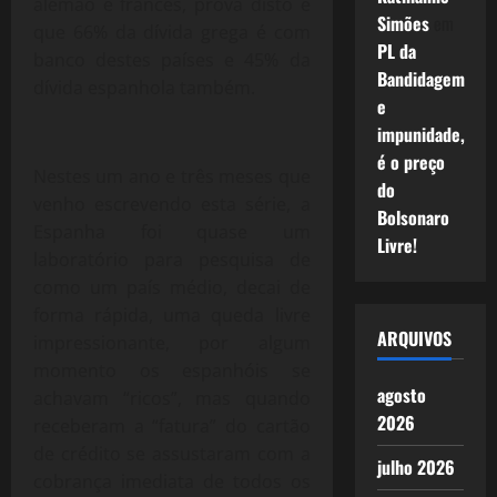
alemão e francês, prova disto é
Simões
em
que 66% da dívida grega é com
PL da
banco destes países e 45% da
Bandidagem
dívida espanhola também.
e
impunidade,
é o preço
Nestes um ano e três meses que
do
venho escrevendo esta série, a
Bolsonaro
Espanha foi quase um
Livre!
laboratório para pesquisa de
como um país médio, decai de
forma rápida, uma queda livre
ARQUIVOS
impressionante, por algum
momento os espanhóis se
agosto
achavam “ricos”, mas quando
2026
receberam a “fatura” do cartão
de crédito se assustaram com a
julho 2026
cobrança imediata de todos os