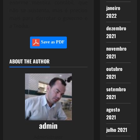
enorme mentira contábil, que
janeiro
não se sustenta, mas é preciso
2022
mais para derrotar o governo e
a Troika.
dezembro
2021
Save as PDF
novembro
2021
ABOUT THE AUTHOR
outubro
2021
setembro
2021
agosto
2021
admin
julho 2021
Administrator