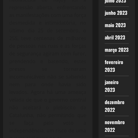
julho 2023
repressão aberta, enfrentando
junho 2023
as manifestações com uma força
desmedida e intimidatória, no
maio 2023
último dia 25 de setembro, o
abril 2023
25S, teve centenas de milhares
de pessoas nas ruas e as forças
março 2023
de segurança agiram com furor,
prendendo e batendo, estes
fevereiro
presos se tornaram
2023
incomunicáveis não se sabendo
janeiro
nem para onde havia sido
2023
levados. Agora há uma ameaça
velada de que o governo central
dezembro
não aceitará o plebiscito da
2022
Catalunha, não permitindo que
novembro
se faça pelo voto a
2022
independência, um risco de uma