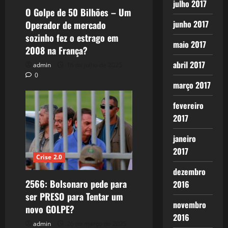
julho 2017
O Golpe de 50 Bilhões – Um
junho 2017
Operador de mercado
sozinho fez o estrago em
maio 2017
2008 na França?
abril 2017
admin
16 de julho de 2025
0
março 2017
fevereiro
2017
janeiro
2017
Crise 2.0
dezembro
2566: Bolsonaro pede para
2016
ser PRESO para Tentar um
novembro
novo GOLPE?
2016
admin
26 de março de 2025