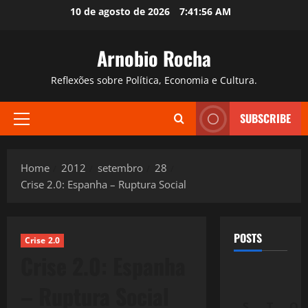
Skip
10 de agosto de 2026
7:41:57 AM
to
content
Arnobio Rocha
Reflexões sobre Política, Economia e Cultura.
SUBSCRIBE
Primary
Menu
Home
2012
setembro
28
Crise 2.0: Espanha – Ruptura Social
POSTS
Crise 2.0
Crise 2.0: Espanha
– Ruptura Social
S
T
Q