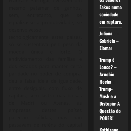
França e Portugal, tivessem um
Fakes numa
mesmo patamar de ganhos,
sociedade
sem, entretanto, que se
em ruptura.
equalizasse a produtividade, se
desenvolvesse
Juliana
em
tecnologicamente estes países,
Gabriela –
só se sustentava pelo peso da
Elomar
moeda única e forte. O
endividamento das famílias e
Trump é
dos estados para manter certa
Louco? –
paridade no poder de compra,
Arnobio
deu a falsa ideia de igualdade,
Rocha
em
entre desiguais, com fluxo de
Trump-
capitais, sem lastro nas bolsas
Musk e a
de Madri ou Atenas, as
Distopia: A
empresas destes países
Questão do
pareciam sólidas, mas não
PODER!
passavam de reféns do capital
Kathianne