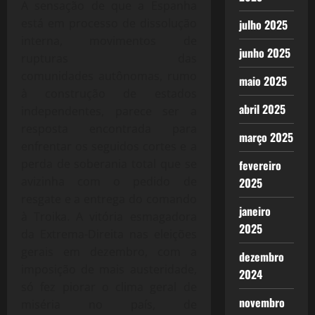
A sensação de que a Espanha
está em processo de dissolução
julho 2025
interna, movimentos de
junho 2025
rupturas das
comunidades autônomas, rumo
maio 2025
à construção de estados
abril 2025
independentes, parece ser a
resposta encontrada para
março 2025
enfrentar os seguidos cortes e a
perda de soberania total que se
fevereiro
avizinha com o pedido de
2025
resgate e a entrega do comando
janeiro
à Troika. A vitória esmagadora
2025
da Extrema-Direita nas eleições
gerais em dezembro, com a
dezembro
imposição de mais austeridade,
2024
só fez piorar o clima geral de
novembro
miséria no país, de