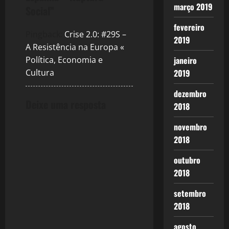
v
março 2019
Social
”
i
fevereiro
Pingback:
Crise 2.0: #29S –
2019
g
A Resistência na Europa «
Política, Economia e
janeiro
a
Cultura
2019
t
dezembro
Deixe uma resposta
2018
i
novembro
o
2018
n
outubro
2018
setembro
2018
agosto