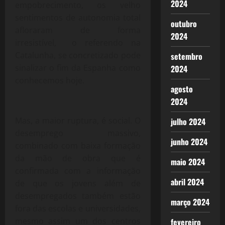
2024
empobrecimento, os velho
sentimentos de autonomia total
outubro
afloraram de forma
2024
irresistível, o referendo na
Catalunha, se concretizado pode
setembro
sinalizar o fim da Espanha como
2024
conhecemos hoje.
agosto
2024
Mas, a maior ruptura, é social. O
julho 2024
desemprego massivo,
junho 2024
combinado com baixa formação
da mão de obra que é
maio 2024
confirmada com a informação
abril 2024
de que os jovens além de
desempregados também estão
março 2024
fora das escolas e universidades,
mesmo assim um dos centros
fevereiro