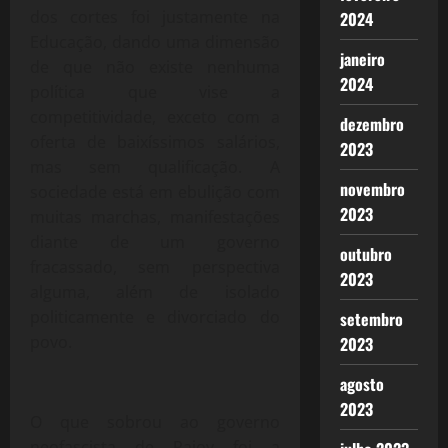
dos cortes foi justamente na
2024
Educação, dando uma dimensão
janeiro
de que não existe nenhuma
2024
política que vise a
competitividade, exceto com a
dezembro
oferta de baixíssimos salários,
2023
mas sem qualificação. A
novembro
sociedade está em ebulição com
2023
muitas marchas, manifestações
diante de um governo
outubro
fracassado, sem perspectiva
2023
alguma, além de isolado
politicamente e divorciado do
setembro
povo.
2023
agosto
2023
O que sobrou ao governo
neofascista de Rajoy foi a