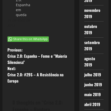
2019
Espanha
novembro
em
queda
2019
18 de abril de
2012
outubro
2019
Share this on WhatsApp
setembro
2019
P
Previous:
Crise 2.0: Espanha – Fome e "Maioria
agosto
o
Silenciosa"
2019
Next:
s
Crise 2.0: #29S – A Resistência na
julho 2019
t
Europa
junho 2019
n
maio 2019
a
0 thoughts on “
Crise 2.0:
abril 2019
Espanha – Ruptura