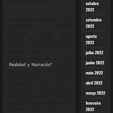
guerra civil paira no ar.
outubro
2022
setembro
As desastradas falas de Rajoy,
2022
conclamando a “Maioria
Silenciosa” recebeu uma
agosto
deliciosa resposta de Pedro
2022
Almadóvar, o grande cineasta
espanhol, num belo artigo
julho 2022
publicado hoje no El País
junho 2022
“
Realidad y Narración”
, em que
deixa bem claro, mesmo não
maio 2022
estando presente ao 25S, ele
abril 2022
não estava em silêncio. Vamos
acompanhar mais de perto
março 2022
ainda os próximos passos,
ontem o governo mandou o
fevereiro
orçamento de 2013, uma
2022