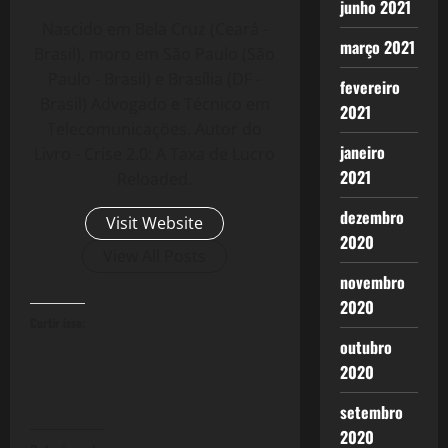
junho 2021
Nascido em Bela Cruz (Ceará -
março 2021
Brasil), moro em São Paulo (São
Paulo - Brasil) e Brasília (DF -
fevereiro
Brasil) Advogado e Técnico em
2021
Telecomunicações. Autor do
janeiro
Livro - Crise 2.0: A Taxa de Lucro
2021
Reloaded.
dezembro
Visit Website
2020
View All Posts
novembro
2020
Curtir isso:
outubro
2020
setembro
2020