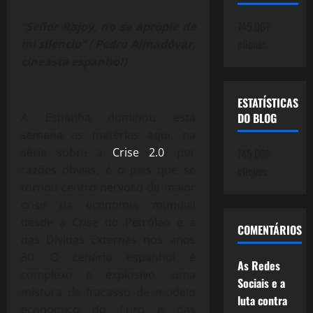
745.061
“Señor Rajoy, no se apropie de
cliques
mi silencio” ( Pedro Almadóvar,
cineasta espanhol)
ESTATÍSTICAS
A Espanha dominou esta
DO BLOG
semana as matérias aqui, na
série sobre a
Crise 2.0
, por
745.061
razões óbvias, é o país que se
cliques
tornou centro nervoso da maior
crise da economia mundial
desde a Crise do Petróleo e a
COMENTÁRIOS
das Dívidas Externas nos anos
80. O cenário espanhol é
As Redes
complexo e explosivo, uma
Sociais e a
mistura de fracasso de modelo
luta contra
econômico do Euro e das