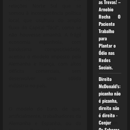
as Trevas! –
relações Norte Sul que se
Arnobio
somou à incompetência política
Rocha
em
O
local, que usufruiu do amplo
Paciente
fluxo do Capital “fácil”, como se
Trabalho
não houvesse amanhã. A frágil
para
economia espanhola, com
Plantar o
baixíssima competitividade,
Ódio nas
aceitou o modelo imposto pela
Redes
Alemanha e França, com altos
Sociais.
déficits comerciais, sem
desenvolver uma sólida
Direito
indústria no país.
McDonald’s:
picanha não
é picanha,
direito não
O modelo do Euro, de que,
é direito -
artificialmente, trabalhadores da
Conjur
em
Alemanha e Espanha, ou da
Os Sabores