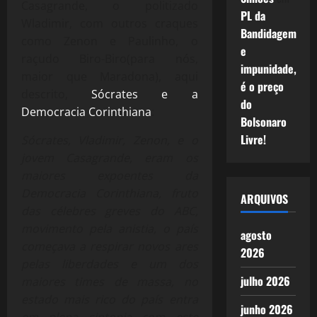
Casagrande, o politizado
PL da
Wladimir, com outros craques
Bandidagem
como Zenon e Paulinho, o
e
raçudo Biro-Biro(para nós,
impunidade,
maior que Maradona), aqui
é o preço
descrito,
Sócrates e a
do
Democracia Corinthiana
:
Bolsonaro
Livre!
Sócrates, Vladimir, Zenon, e o
jovem Casagrande, eram os
maiores expoentes da
Democracia Corinthiana, fruto
ARQUIVOS
das célebres greves do ABC,
movimento pela anistia, o país
agosto
começava a respirar novos ares
2026
pelas liberdades e um dos
julho 2026
maiores times de massa, no
estado mais rico do país entra
junho 2026
em plena sintonia com este