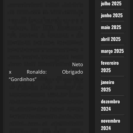
julho 2025
extremamente unido, solidário
ao único fora de série, Neto, já
junho 2025
naquela época lutando contra a
maio 2025
balança. Em 1990, finalmente,
ele rompeu a fronteira e foi
abril 2025
campeão, um time improvável,
mas de meio a zero em meio a
março 2025
zero, venceu, consagrado Neto,
fevereiro
como ídolo. Escrevi assim:
Neto
2025
x Ronaldo: Obrigado
“Gordinhos”
:
“Neto foi o artífice
janeiro
do Primeiro título nacional do
2025
Corinthians em 1990, ele fez de
dezembro
tudo, os vídeos abaixo mostram
2024
as duas partidas contra Atlético
MG e a Semi contra o Bahia. Sem
novembro
dúvida Neto foi esplendoroso,
2024
marcou nos dois jogos, bateu