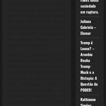
Fakes numa
fusquinhas saíram em carreata.
sociedade
Ali nasceu meu maior amor da
em ruptura.
vida, nem sabia bem os porquês
Juliana
em
de tudo aquilo, mas aquela
Gabriela –
paixão me invadiu e fui batizado
Elomar
pela religião, fé e coragem algo
tão abstrato como concreto
Trump é
chamado: Corinthians”.
Louco? –
Arnobio
Quando já adolescente, fazia
Rocha
em
movimento estudantil, final da
Trump-
ditadura, aquela minha paixão
Musk e a
foi motivo de grande orgulho,
Distopia: A
Corinthians e Democracia, um
Questão do
time espetacular, cheio de
PODER!
significados, Liderado por
Sócrates, o genial Doutor, mas
Kathianne
que também tinha o rebelde
Simões
em