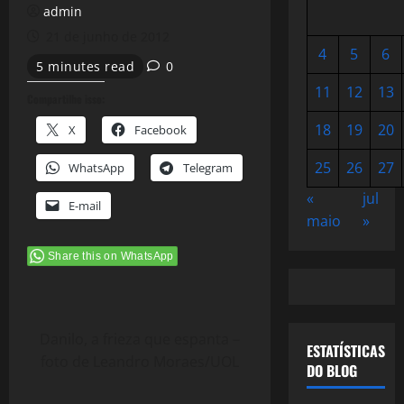
admin
21 de junho de 2012
4
5
6
5 minutes read
0
11
12
13
Compartilhe isso:
18
19
20
X
Facebook
25
26
27
WhatsApp
Telegram
«
jul
E-mail
maio
»
Share this on WhatsApp
Danilo, a frieza que espanta –
ESTATÍSTICAS
foto de Leandro Moraes/UOL
DO BLOG