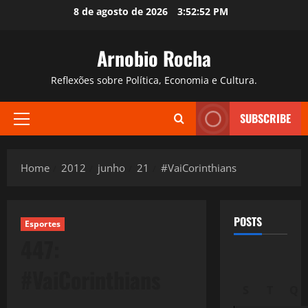
Skip
8 de agosto de 2026
3:52:53 PM
to
content
Arnobio Rocha
Reflexões sobre Política, Economia e Cultura.
SUBSCRIBE
Primary
Menu
Home
2012
junho
21
#VaiCorinthians
POSTS
Esportes
447:
#VaiCorinthians
S
T
Q