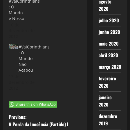
agosto
#VaiCorinthians
: O
2020
Mundo
é Nosso
julho 2020
16 de
dezembro de
junho 2020
2012
maio 2020
#VaiCorinthians
: O
abril 2020
Mundo
Não
março 2020
Acabou
17 de
fevereiro
dezembro de
2020
2012
janeiro
2020
Share this on WhatsApp
P
dezembro
Previous:
2019
A Perda da Inocência (Partido) I