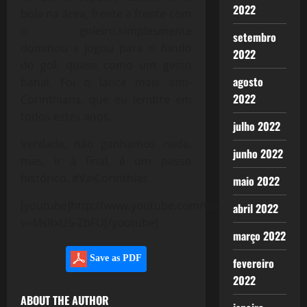
2022
bola na área, frente a frente com
o goleiro,simplesmente
setembro
dominou e jogou para o fundo
2022
do gol, quase como um gesto
agosto
banal. Foi o lance mais anti-
2022
Corinthians, que eu lembre em
todos estes anos.
julho 2022
Verdade, não ganhamos nada,
junho 2022
mas, ir à final, é um passo
histórico. #VaiCorinthias
maio 2022
[youtube]http://www.youtube.com/watch?
abril 2022
v=MsRxU5-ZbFU[/youtube]
março 2022
Save as PDF
fevereiro
2022
ABOUT THE AUTHOR