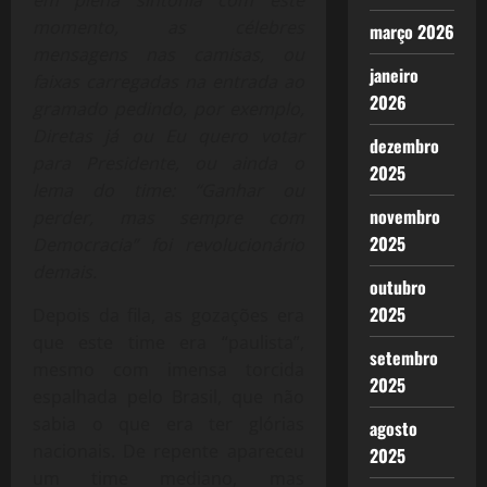
momento, as célebres
março 2026
mensagens nas camisas, ou
janeiro
faixas carregadas na entrada ao
2026
gramado pedindo, por exemplo,
Diretas já ou Eu quero votar
dezembro
para Presidente, ou ainda o
2025
lema do time: “Ganhar ou
novembro
perder, mas sempre com
2025
Democracia” foi revolucionário
demais.
outubro
2025
Depois da fila, as gozações era
que este time era “paulista”,
setembro
mesmo com imensa torcida
2025
espalhada pelo Brasil, que não
sabia o que era ter glórias
agosto
nacionais. De repente apareceu
2025
um time mediano, mas