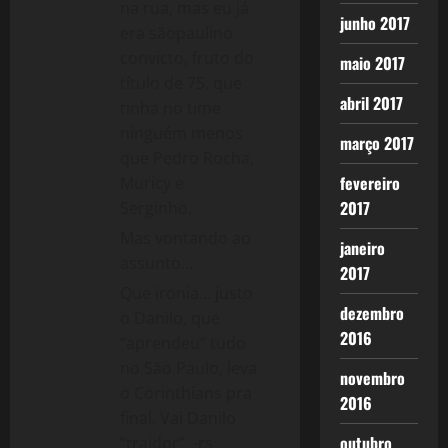
na rua, mas eu já
junho 2017
era sãopaulino
convicto, fruto do
maio 2017
título de 75, que
abril 2017
tinha no time
ninguém menos
março 2017
que Pedro Rocha,
fevereiro
Muricy e
2017
Serginho.
Mas vontando ao
janeiro
assunto…
2017
Que ironia… justo
dezembro
o Danilo, que
2016
“aprendeu” tudo
no São Paulo, leva
novembro
o Corinthians pra
2016
final. Vai Danilo
outubro
“traidor”. -rs