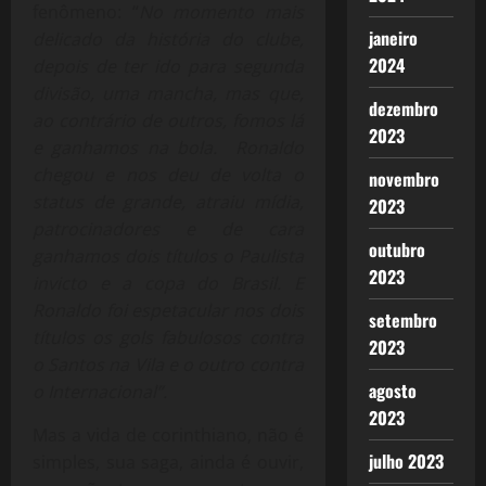
fenômeno: “
No momento mais
janeiro
delicado da história do clube,
2024
depois de ter ido para segunda
divisão, uma mancha, mas que,
dezembro
ao contrário de outros, fomos lá
2023
e ganhamos na bola. Ronaldo
chegou e nos deu de volta o
novembro
status de grande, atraiu mídia,
2023
patrocinadores e de cara
outubro
ganhamos dois títulos o Paulista
2023
invicto e a copa do Brasil. E
Ronaldo foi espetacular nos dois
setembro
títulos os gols fabulosos contra
2023
o Santos na Vila e o outro contra
agosto
o Internacional”.
2023
Mas a vida de corinthiano, não é
julho 2023
simples, sua saga, ainda é ouvir,