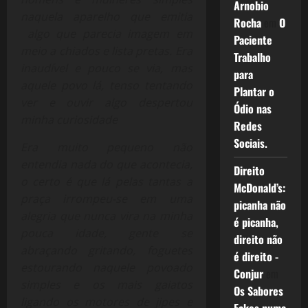
Arnobio
naquela aparelho que emitia
Rocha
em
O
algo que parecia imagem em
Paciente
meio a chiados e lista pretas. Era
Trabalho
inaudível e pouco se via, mas
para
aquele povo lá, tenso tentando
Plantar o
ver e ouvir algo despertou
Ódio nas
minha curiosidade
Redes
Sociais.
Era muito pequeno não
entendia nada do que acontecia,
Direito
o certo é que lá pelas tantas a
McDonald’s:
praça irrompeu-se em uma
picanha não
alegria que nunca vira na minha
é picanha,
pouca idade, gente se
direito não
abraçando gritando, foguetes
é direito -
estourando naquele povoado
Conjur
em
simples e os mais gaiatos
Os Sabores
ligando os motores de jipes e