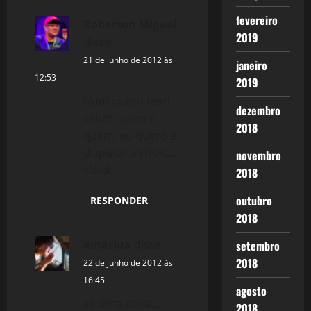
o
fevereiro
Roberson Miguel
n
2019
disse:
21 de junho de 2012 às
janeiro
12:53
2019
Num quero nem
dezembro
saber quem é
2018
quem, eu quero é
disputar a FINAL…
novembro
kkkkk
2018
outubro
RESPONDER
2018
amarlua
disse:
setembro
2018
22 de junho de 2012 às
16:45
agosto
só uma coisa…
2018