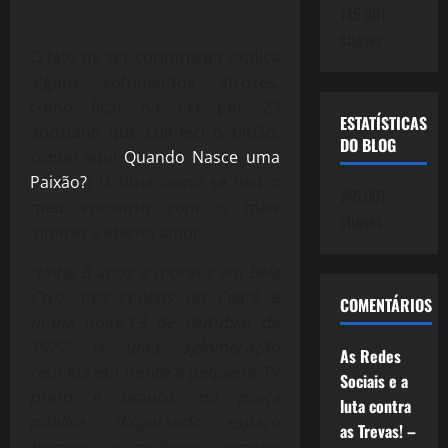
745.061
cliques
O fato de ser corinthiano explica
alguns sofrimentos atrozes,
como ficar na fila por 23
ESTATÍSTICAS
anos(ano que conheci o timão,
DO BLOG
contei aqui
Quando Nasce uma
Paixão?
) lá dizia como se deu o
745.061
meu encontro com o mais
cliques
intenso e eterno amor:
“tinha 8 anos e morava em Bela
Cruz, nos confins do Ceará e
COMENTÁRIOS
numa noite,13 de Outubro de
1977, vi uma aglomeração
As Redes
reunida em frente a pequena TV
Sociais e a
preto e branco, da praça
luta contra
pública, disputando espaço
as Trevas! –
homens e mulheres simples