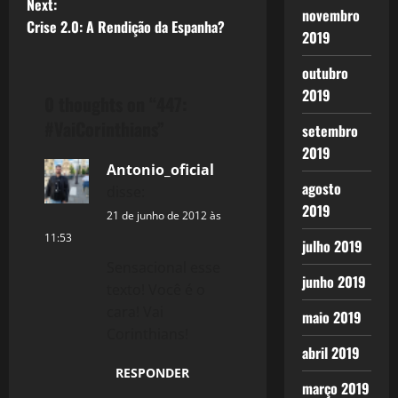
o
Next:
novembro
Crise 2.0: A Rendição da Espanha?
s
2019
t
outubro
2019
0 thoughts on “
447:
n
#VaiCorinthians
”
setembro
a
2019
Antonio_oficial
v
agosto
disse:
2019
i
21 de junho de 2012 às
11:53
julho 2019
g
Sensacional esse
junho 2019
texto! Você é o
a
cara! Vai
maio 2019
t
Corinthians!
abril 2019
i
RESPONDER
março 2019