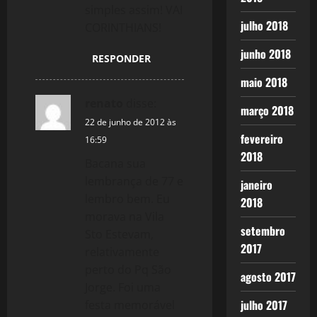
simples assim! VAI
julho 2018
CORINTHIANS!
junho 2018
RESPONDER
maio 2018
renato
disse:
março 2018
22 de junho de 2012 às
fevereiro
16:59
2018
Bacana sua
lembrança de 77 e
janeiro
lembro bem. Eu
2018
morava na Vila
setembro
Sto Estevam,
2017
relativamente
perto do Pq São
agosto 2017
Jorge. Foi uma
julho 2017
festa memorável