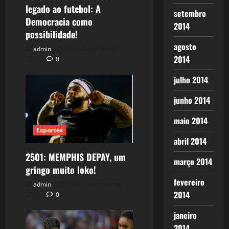
legado ao futebol: A
setembro
Democracia como
2014
possibilidade!
agosto
admin
4 de dezembro de
2014
2024
0
julho 2014
junho 2014
maio 2014
Esportes
abril 2014
2501: MEMPHIS DEPAY, um
março 2014
gringo muito loko!
fevereiro
admin
12 de novembro de
2014
2024
0
janeiro
2014