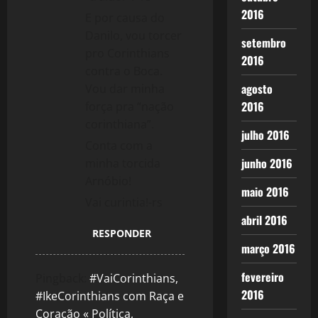
2016
E por causa do
Danilo, vou torcer
setembro
pro Corinthians
2016
contra o Boca.
agosto
Vou dar minha
2016
força pra “nação
corinthiana”.
julho 2016
Conta com a
junho 2016
minha torcida
Arnóbio!
maio 2016
Vai curintia!-rs
abril 2016
RESPONDER
março 2016
fevereiro
Pingback:
#VaiCorinthians,
2016
#IkeCorinthians com Raça e
Coração « Política,