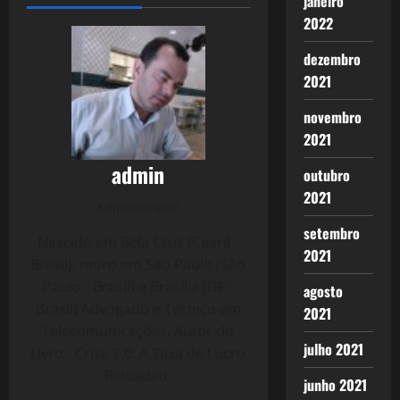
janeiro
2022
dezembro
2021
novembro
2021
admin
outubro
2021
Administrator
setembro
Nascido em Bela Cruz (Ceará -
2021
Brasil), moro em São Paulo (São
Paulo - Brasil) e Brasília (DF -
agosto
Brasil) Advogado e Técnico em
2021
Telecomunicações. Autor do
julho 2021
Livro - Crise 2.0: A Taxa de Lucro
Reloaded.
junho 2021