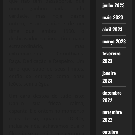
que não tem passaporte, que
junho 2023
nunca ganhou nada. Tudo
verdade, mas hoje, desde
maio 2023
ontem, estamos diante de um
abril 2023
time que lembra 1990, o
desbravador nacional, time nada
março 2023
extraordinário, mas
fevereiro
extremamente Corinthians:
2023
Raça, Dedicação e Respeito. Um
time que sabe de seus limites,
janeiro
então se entrega como onze
2023
leões, sem trégua.
dezembro
Um cara destoa de tudo isto:
2022
Danilo, sua frieza, calma,
espanta. Ele ontem no momento
novembro
mais tenso, quando TODOS,
2022
inclusive nós, achávamos que o
outubro
filme ia se repetir, recebeu uma