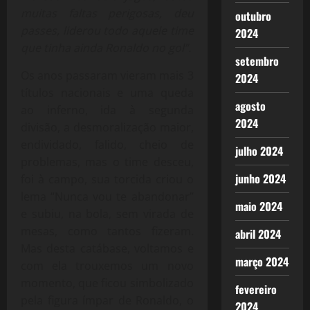
muitas faltas perigosas, deu
outubro
passes, liderou todo aquele time
2024
que tinha ainda Ronaldo no gol”.
setembro
Os anos passaram vieram mais 3
2024
títulos nacionais e uma queda
agosto
ao inferno, ida à segunda
2024
divisão, a desmoralização maior,
endividado, falido, cheio de
julho 2024
problemas, mas o time desceu,
junho 2024
foi à campo, sua torcida criou o
lema “Nunca vou te abandonar”
maio 2024
e subiu, na bola, sem virada de
mesas, como tantos fizeram.
abril 2024
Mas desta catábase, voltamos e
março 2024
com ela trouxemos um novo
momento, que ficou simbolizado
fevereiro
pela figura ímpar de Ronaldo, o
2024