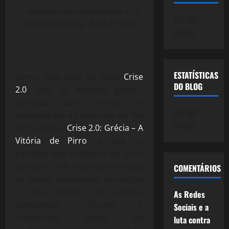
O vendaval não desarruma só o
745.061
cabelo de Rajoy - foto: El País
cliques
ESTATÍSTICAS
Vimos hoje aqui na série
Crise
DO BLOG
2.0
, que as eleições gregas,
vencidas pela Direita, se
745.061
assemelhava à campanha do Rei
cliques
Pirro à Itália,
Crise 2.0: Grécia – A
Vitória de Pirro
, o que se
pensava que acalmaria ao Zona
do Euro, com a perspectiva que
COMENTÁRIOS
as forças vencedoras manterão
o país dentro do acordo,
As Redes
cumprindo inclusive o
Sociais e a
draconiano plano de
luta contra