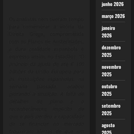
junho 2026
março 2026
Os analistas nem tiveram tempo
para comemorar a vitória da
janeiro
Direita Grega, comprometida
2026
com os Planos de Austeridades,
dezembro
a dura realidade espanhola é
2025
expresso assim, no Estadão:
“O
anúncio da ajuda de até € 100
novembro
bilhões da União Europeia para
2025
as instituições espanholas, na
outubro
semana passada, acabou
2025
piorando a situação. A falta de
detalhes do plano e o
setembro
reconhecimento implícito de
2025
que o país perdeu a capacidade
de se financiar no mercado
agosto
trouxeram alertas de que um
2025