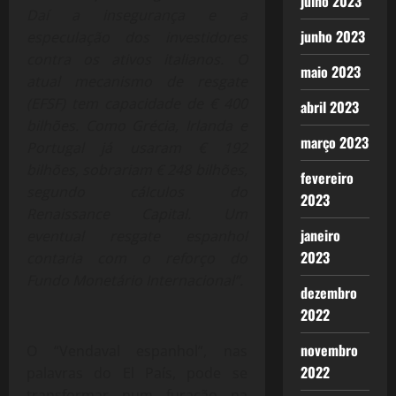
julho 2023
Daí a insegurança e a
junho 2023
especulação dos investidores
contra os ativos italianos. O
maio 2023
atual mecanismo de resgate
(EFSF) tem capacidade de € 400
abril 2023
bilhões. Como Grécia, Irlanda e
março 2023
Portugal já usaram € 192
bilhões, sobrariam € 248 bilhões,
fevereiro
segundo cálculos do
2023
Renaissance Capital. Um
janeiro
eventual resgate espanhol
2023
contaria com o reforço do
Fundo Monetário Internacional”.
dezembro
2022
novembro
O “Vendaval espanhol”, nas
2022
palavras do El País, pode se
transformar num furacão na