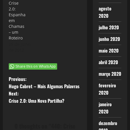
Crise
agosto
2.0:
Espanha
2020
em
Chamas
julho 2020
– um
Roteiro
junho 2020
25 de julho
maio 2020
de 2012
abril 2020
Share this on WhatsApp
março 2020
P
Previous:
fevereiro
Hugo Cabret – Mais Algumas Palavras
o
2020
Next:
Crise 2.0: Uma Nova Partilha?
s
janeiro
2020
t
dezembro
0 thoughts on “
440: Crise
n