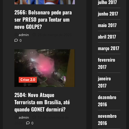
julho 2017
2566: Bolsonaro pede para
junho 2017
ser PRESO para Tentar um
maio 2017
novo GOLPE?
admin
26 de março de 2025
abril 2017
0
março 2017
fevereiro
2017
janeiro
Crise 2.0
2017
2504: Novo Ataque
dezembro
Terrorista em Brasília, até
2016
quando GONET dormirá?
novembro
admin
13 de novembro de
2016
2024
0