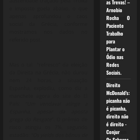
austeridade traçado pela Troika
as Trevas! –
e imposto goela abaixo, o que
Arnobio
apenas aprofundou o caos
Rocha
em
O
social da Grécia, conforme
Paciente
mostramos nos dados no
Trabalho
referido post.
para
Plantar o
Ódio nas
Redes
Mas o tal “refresco” da eleição
Sociais.
da Direita na Grécia, não durou
nem 24 horas, a situação
Direito
Espanha, explodiu, como diz a
McDonald’s:
manchete agora do site do El
picanha não
País:
“Um vendaval atinge a
é picanha,
Espanha, apesar da aposta
direito não
grega do Resgate
“. O prêmio de
é direito -
risco atingiu os 7%, segundo
Conjur
em
estadão:
“Os yields dos bônus de
Os Sabores