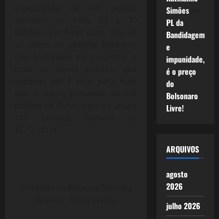
especulação de um pedido
Simões
em
adicional de mais 60 a 70
PL da
bilhões, que fique claro, isto só
Bandidagem
se refere ao sistema bancário,
e
não é dinheiro para suavizar a
impunidade,
crise da dívida pública, que
é o preço
explodiu em 4 anos para mais
do
que o dobro, passando de 374
Bolsonaro
bilhões de Euros para os atuais
Livre!
771 bilhões( número de
31.12.2011).
ARQUIVOS
agosto
2026
O Prêmio de Risco da Espanha
dispara - Fonte El País
julho 2026