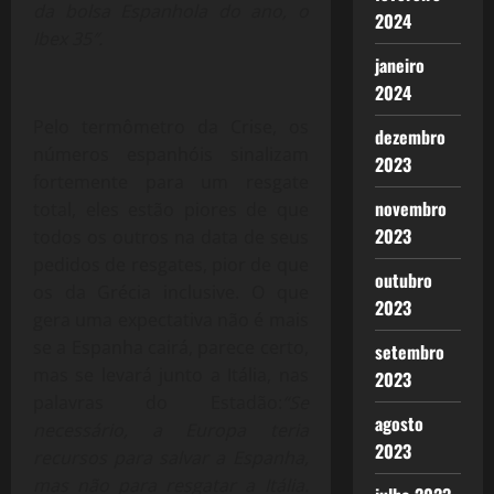
da bolsa Espanhola do ano, o
2024
Ibex 35″.
janeiro
2024
Pelo termômetro da Crise, os
dezembro
números espanhóis sinalizam
2023
fortemente para um resgate
novembro
total, eles estão piores de que
2023
todos os outros na data de seus
pedidos de resgates, pior de que
outubro
os da Grécia inclusive. O que
2023
gera uma expectativa não é mais
se a Espanha cairá, parece certo,
setembro
mas se levará junto a Itália, nas
2023
palavras do Estadão:
“Se
agosto
necessário, a Europa teria
2023
recursos para salvar a Espanha,
mas não para resgatar a Itália.