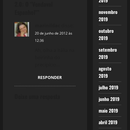
2019
2.0: O "Vendaval
a
Espanhol"
”
novembro
2019
v
marinildac
disse:
outubro
i
20 de junho de 2012 às
2019
12:36
g
setembro
Ah, olha a Itália na
2019
a
beirinha do
precipício…
agosto
t
2019
RESPONDER
i
julho 2019
o
Deixe uma resposta
junho 2019
n
maio 2019
abril 2019