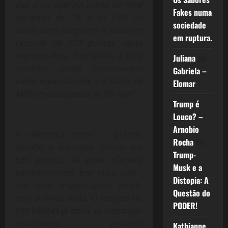
dez anos operam acima do nível
Fakes numa
perigoso de 7% e os CDS de
sociedade
cinco anos atingiram o patamar
em ruptura.
recorde de 627 pontos nesta
segunda-feira. Por tabela, a Itália
Juliana
em
também acaba contaminada
Gabriela –
pelas especulações – a Bolsa de
Elomar
Milão recuou perto de 3% hoje”.
Trump é
Louco? –
Arnobio
A diferença entre o prêmio
Rocha
em
alemão e espanhol fechou em
Trump-
589 pontos, se estes número
Musk e a
permanecerem por mais dias ,
Distopia: A
um novo resgate,agora amplo
Questão do
será a única saída. O resgate de
PODER!
100 bilhões já tinha se mostrado
insuficiente, gerando
Kathianne