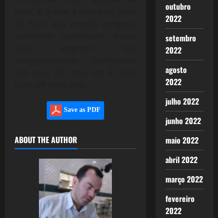
outubro
Itália, aí o caos é total para Zona
2022
do Euro, que mundo perigoso,
assistimos apreensivos daqui.
setembro
Paul krugman fala
2022
categoricamente: “Bem-vindos
agosto
aos anos 30”, mas isto é tema
2022
para um novo post…
julho 2022
Save as PDF
junho 2022
ABOUT THE AUTHOR
maio 2022
abril 2022
março 2022
fevereiro
2022