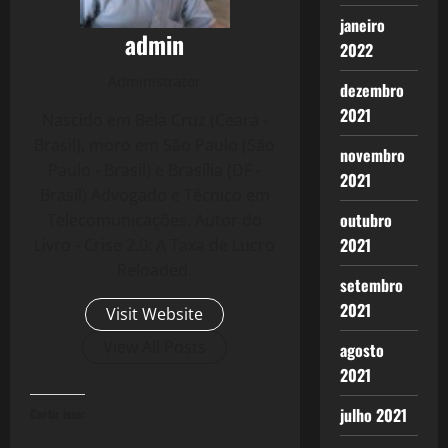
janeiro
admin
2022
Administrator
dezembro
2021
Nascido em Bela Cruz (Ceará -
Brasil), moro em São Paulo (São
novembro
Paulo - Brasil) e Brasília (DF -
2021
Brasil) Advogado e Técnico em
outubro
Telecomunicações. Autor do
2021
Livro - Crise 2.0: A Taxa de Lucro
Reloaded.
setembro
2021
Visit Website
View All Posts
agosto
2021
julho 2021
Curtir isso: