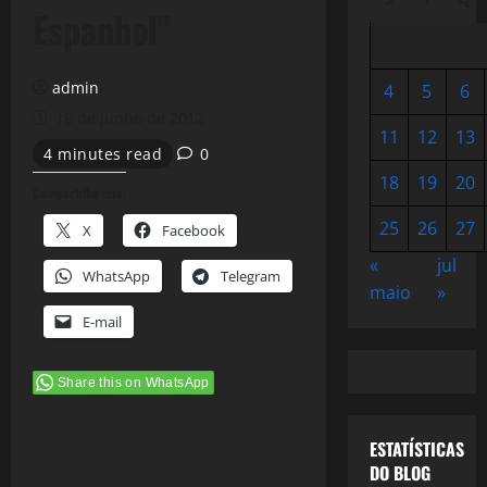
Espanhol"
admin
4
5
6
18 de junho de 2012
11
12
13
4 minutes read
0
18
19
20
Compartilhe isso:
25
26
27
X
Facebook
«
jul
WhatsApp
Telegram
maio
»
E-mail
Share this on WhatsApp
ESTATÍSTICAS
DO BLOG