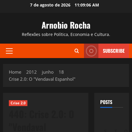
Skip
7 de agosto de 2026
11:09:07 AM
to
content
Arnobio Rocha
Reflexões sobre Política, Economia e Cultura.
SUBSCRIBE
Primary
Menu
Home
2012
junho
18
Crise 2.0: O "Vendaval Espanhol"
POSTS
Crise 2.0
440: Crise 2.0: O
"Vendaval
S
T
Q