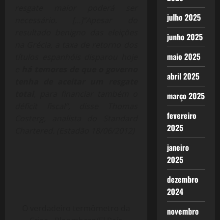
resgate maior poderá ser
julho 2025
necessário. […]”Apesar do
resultado benigno das eleições
junho 2025
na Grécia, a taxa de retorno dos
maio 2025
títulos espanhóis disparou hoje
e
há temores de que o governo
abril 2025
tenha de aceitar um resgate
total
, para financiar também o
março 2025
déficit fiscal”, disse Thomas
fevereiro
Costerg, analista do Standard
2025
Chartered. (Estadão 18/06/2012)
janeiro
2025
dezembro
2024
O verdadeiro termômetro da
novembro