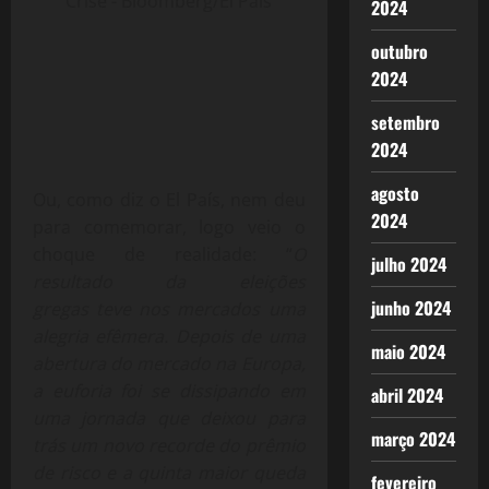
Crise - Bloomberg/El País
2024
outubro
2024
setembro
2024
agosto
Ou, como diz o El País, nem deu
2024
para comemorar, logo veio o
choque de realidade: “
O
julho 2024
resultado da eleições
junho 2024
gregas teve nos mercados uma
alegria efêmera. Depois de uma
maio 2024
abertura do mercado na Europa,
a euforia foi se dissipando em
abril 2024
uma jornada que deixou para
março 2024
trás um novo recorde do prêmio
de risco e a quinta maior queda
fevereiro