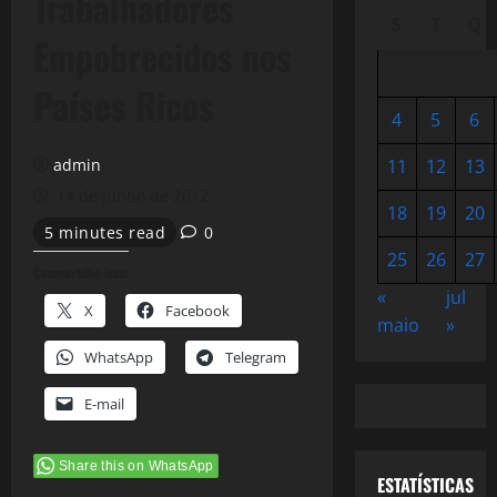
Trabalhadores
S
T
Q
Empobrecidos nos
Países Ricos
4
5
6
admin
11
12
13
14 de junho de 2012
18
19
20
5 minutes read
0
25
26
27
Compartilhe isso:
«
jul
X
Facebook
maio
»
WhatsApp
Telegram
E-mail
Share this on WhatsApp
ESTATÍSTICAS