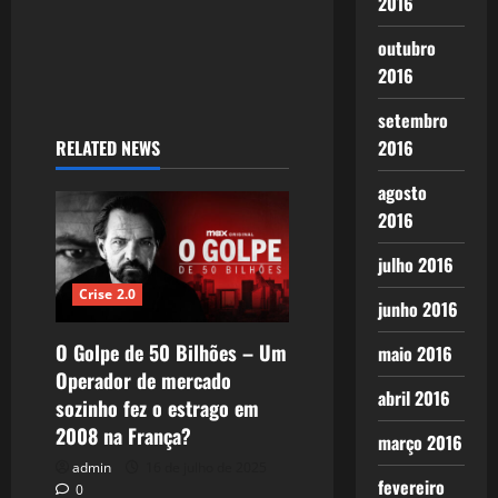
n
2016
outubro
2016
setembro
RELATED NEWS
2016
agosto
2016
julho 2016
Crise 2.0
junho 2016
O Golpe de 50 Bilhões – Um
maio 2016
Operador de mercado
abril 2016
sozinho fez o estrago em
2008 na França?
março 2016
admin
16 de julho de 2025
fevereiro
0