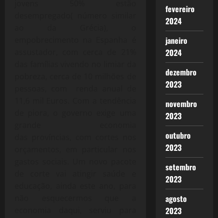
jovens 50% estão
fevereiro
desempregado( número similar
2024
ao da Grécia), o
empobrecimento na Espanha é
janeiro
assustador, com cerca de 21%
2024
das famílias vivendo no limiar da
dezembro
pobreza, cerca de 10 milhões de
2023
pessoas, com renda anual de
11,6 mil Euros. Com a tendência
novembro
de piora, o governo exige uma
2023
grande economia
outubro
das províncias, com cortes nos
2023
orçamentos, em particular nos
gastos sociais. Um novo pacote
setembro
de corte vai atingir saúde e
2023
educação, ainda este ano, para
não esquecermos que a
agosto
economia daqui, serviu para
2023