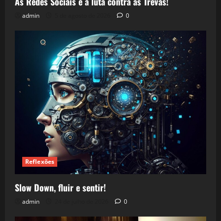
As Redes Sociais e a luta contra as Trevas!
admin
5 de agosto de 2026
0
Reflexões
Slow Down, fluir e sentir!
admin
24 de julho de 2026
0