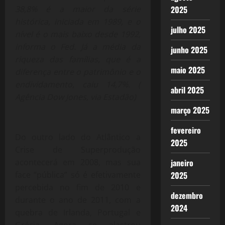
38,8% é a maior da série
2025
histórica, iniciada em 1989, e o
julho 2025
nível é o mais baixo desde 1992,
informa o Fed. Já a média da
junho 2025
riqueza das famílias, que é a
maio 2025
diferença entre o patrimônio e o
endividamento, caiu 14,7%. (
abril 2025
Agência Dow Jones, via Estadão)
março 2025
fevereiro
Do outro lado do Atlântico a
2025
Crise de Superprodução
acontecerá em 2008, mas sua
janeiro
face “pública” só é efetivamente
2025
percebida no fim de 2010 e
dezembro
durante o ano de 2011, com a
2024
quebra de Irlanda, Portugal e
Grécia. Agora se alastrou