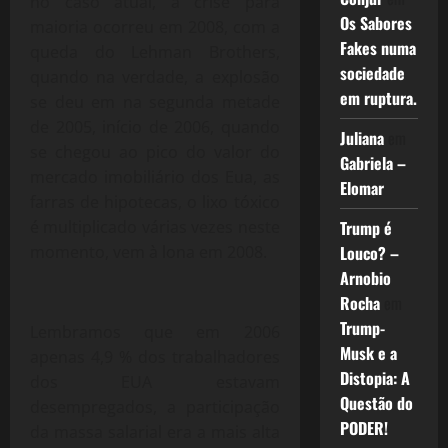
no caso atual, a crise para
Os Sabores
maioria ocorreu em 2008, com a
Fakes numa
queda do Lehman Brothers,
sociedade
quando na verdade, a explosão
em ruptura.
se deu em na segunda metade
de 2005, início de 2006, quando
Juliana
em
se chegou ao pico do valor do
Gabriela –
mercado imobiliário dos Eua, as
Elomar
farras de hipotecas, o lixo tóxico
é multiplicado várias vezes neste
Trump é
momento, vem à lona em 2008.
Louco? –
Arnobio
Rocha
em
Trump-
Lembramos que em 2006
Musk e a
apenas 4,9 % dos trabalhadores
Distopia: A
dos EUA estavam
Questão do
desempregados, a participação
PODER!
da massa salarial era a mais alta