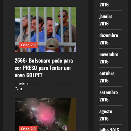
2016
janeiro
2016
dezembro
2015
Crise 2.0
novembro
2566: Bolsonaro pede para
2015
ser PRESO para Tentar um
outubro
novo GOLPE?
2015
admin
26 de março de 2025
0
setembro
2015
agosto
2015
Crise 2.0
julho 2015