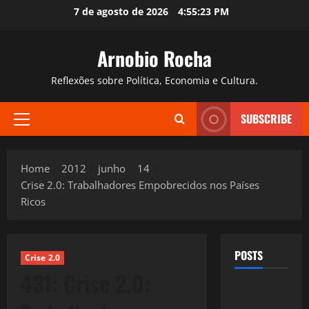
Skip
7 de agosto de 2026
4:55:24 PM
to
content
Arnobio Rocha
Reflexões sobre Política, Economia e Cultura.
SUBSCRIBE
Primary
Menu
Home
2012
junho
14
Crise 2.0: Trabalhadores Empobrecidos nos Países
Ricos
POSTS
Crise 2.0
431: Crise 2.0: