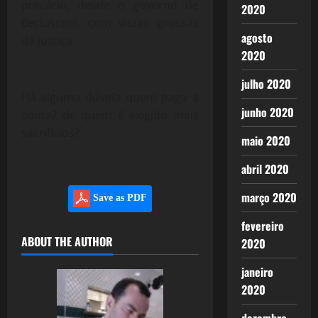
precário, desde o governo de
2020
Berlusconi, com vistas grossas
agosto
da justiça.
2020
julho 2020
Há alguma dúvida quem paga a
junho 2020
conta? de quem é exigido mais
sacrifícios?
maio 2020
abril 2020
março 2020
Save as PDF
fevereiro
ABOUT THE AUTHOR
2020
janeiro
2020