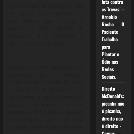
luta contra
após a Crise de Superprodução
as Trevas! –
de Capital. Separamos-nos dos
Arnobio
que acham que a crise é
Rocha
em
O
provocada pela fraqueza da
Paciente
Economia, é o contrário, é
Trabalho
quando ela está no ápice.
para
Plantar o
Ódio nas
Muitas vezes nos apegamos aos
Redes
fenômenos que são relatados
Sociais.
como sendo o centro da crise,
Direito
foi assim em 1974, ano que se
McDonald’s:
diz ocorreu a crise do petróleo,
picanha não
quando na verdade a crise
é picanha,
aconteceu entre 68 e 69, quando
direito não
se chegou no topo da
é direito -
superprodução. Não é diferente,
Conjur
em