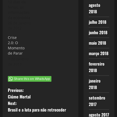
12 dias de
agosto
férias, as
2018
informações
da economia
julho 2018
mundial
26 de janeiro
segue
de 2012
junho 2018
nervosa, a
Crise
Crise 2.0 tem
maio 2018
2.0: O
este efeito:a
Momento
visão
março 2018
de Parar
pendular: no
7 de janeiro
meio da
fevereiro
de 2013
semana é o
2018
caos total,
como o
Share this on WhatsApp
janeiro
apresentado
pelo Banco
2018
P
Previous:
Mundial,
presidida
Ciúme Mortal
setembro
o
pelo
Next:
2017
economista
Brasil e a luta para não retroceder
s
Robert
agosto 2017
Zoellick, que