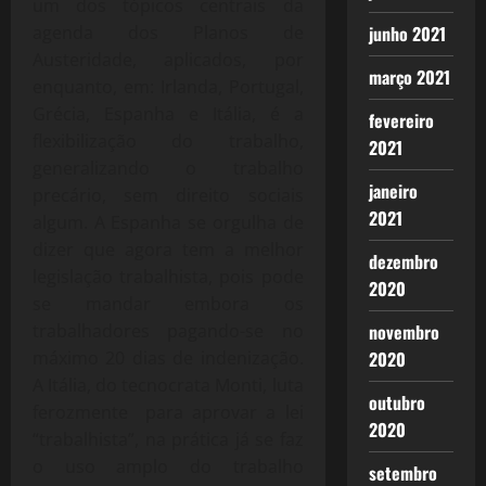
um dos tópicos centrais da
agenda dos Planos de
junho 2021
Austeridade, aplicados, por
março 2021
enquanto, em: Irlanda, Portugal,
Grécia, Espanha e Itália, é a
fevereiro
flexibilização do trabalho,
2021
generalizando o trabalho
janeiro
precário, sem direito sociais
2021
algum. A Espanha se orgulha de
dizer que agora tem a melhor
dezembro
legislação trabalhista, pois pode
2020
se mandar embora os
trabalhadores pagando-se no
novembro
máximo 20 dias de indenização.
2020
A Itália, do tecnocrata Monti, luta
outubro
ferozmente para aprovar a lei
2020
“trabalhista”, na prática já se faz
o uso amplo do trabalho
setembro