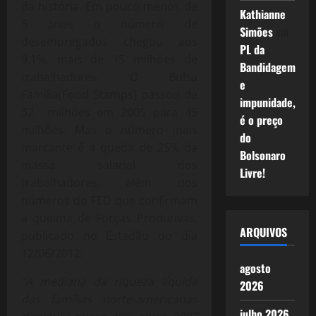
da história. Em pouco menos de
Kathianne
5 anos o número de
Simões
em
desempregados chegou aos
PL da
9,1%, mais de 15 milhões de
Bandidagem
trabalhadores. O Bolsa
e
Família(Food Stamps) passou de
impunidade,
32 milhões em 2005 para 45
é o preço
milhões. Mas o número mais
do
marcante é a queda de 25% da
Bolsonaro
massa salarial dos
Livre!
trabalhadores, além dos
números do FED que confirmam
a queima de Forças Produtivas,
ARQUIVOS
publicado no Estadão do dia
12/06/2012:
agosto
“A mediana da riqueza líquida
2026
das famílias norte-americanas
julho 2026