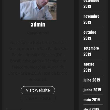
dezembro
2019
novembro
2019
admin
outubro
Administrator
2019
Nascido em Bela Cruz (Ceará -
setembro
Brasil), moro em São Paulo (São
2019
Paulo - Brasil) e Brasília (DF -
Brasil) Advogado e Técnico em
agosto
Telecomunicações. Autor do
2019
Livro - Crise 2.0: A Taxa de Lucro
Reloaded.
julho 2019
junho 2019
Visit Website
View All Posts
maio 2019
abril 2019