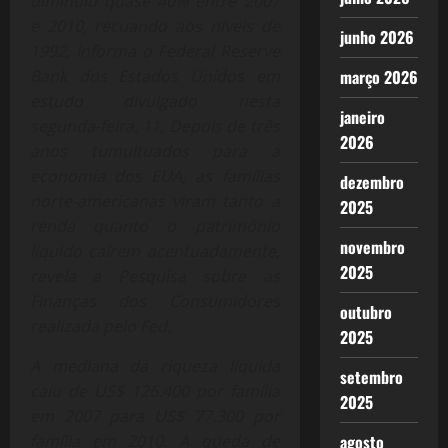
diminuiu quase 40% entre 2007
e 2010, recuando aos níveis de
junho 2026
1992, informa o Federal Reserve
Bank dos Estados Unidos em
março 2026
estudo divulgado nesta
janeiro
segunda-feira, 11. Depois de três
2026
anos tumultuados para a
economia dos EUA, as famílias
dezembro
norte-americanas viram tanto a
2025
renda quanto o patrimônio
novembro
líquido caírem acentuadamente,
2025
revela a Pesquisa sobre as
Finanças dos Consumidores
outubro
realizada pelo Fed.
2025
A mediana da riqueza líquida
setembro
caiu de US$ 126.400 por família
2025
em 2007 para US$ 77.300 por
família em 2010. A queda de
agosto