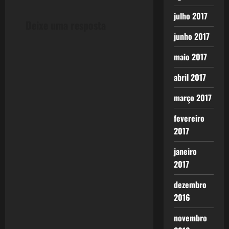
t
"advertiu
julho 2017
nesta quarta-
Deixe uma resposta
n
feira(dia
junho 2017
18/01) que os
governos
a
maio 2017
devem estar
preparados…
v
abril 2017
i
março 2017
g
fevereiro
2017
a
janeiro
t
2017
i
dezembro
2016
o
novembro