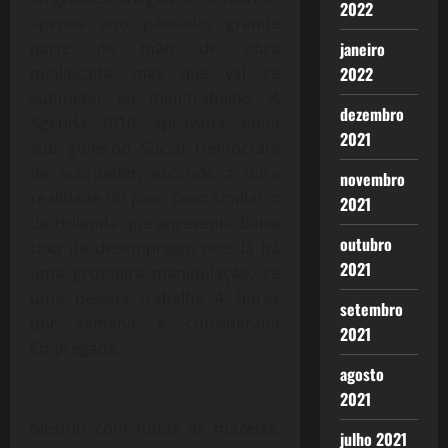
2022
apenas ano passado, grande
parte de mão de obra
janeiro
qualificada, mas que vai se
2022
submeter ao mini-trabalho. A
dezembro
Agenda 2010, aprovada ainda
2021
sob governo Social Democrata
de Schroeder, esconde a dura
novembro
realidade do país. Caso similar o
2021
da Holanda que apresenta baixa
outubro
taxa de desemprego, pois lá há
2021
uma grosseira manipulação, se
uma pessoa trabalha 4 horas
setembro
por semana, é considerada
2021
Empregada.
agosto
2021
Mesmo com todas as mazelas,
julho 2021