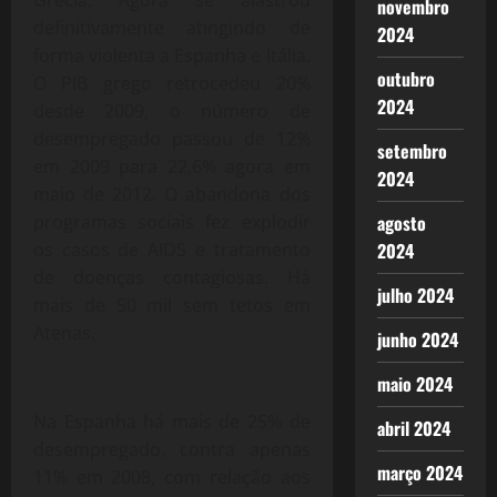
novembro
definitivamente atingindo de
2024
forma violenta a Espanha e Itália.
outubro
O PIB grego retrocedeu 20%
2024
desde 2009, o número de
desempregado passou de 12%
setembro
em 2009 para 22,6% agora em
2024
maio de 2012. O abandona dos
programas sociais fez explodir
agosto
os casos de AIDS e tratamento
2024
de doenças contagiosas. Há
julho 2024
mais de 50 mil sem tetos em
Atenas.
junho 2024
maio 2024
Na Espanha há mais de 25% de
abril 2024
desempregado, contra apenas
março 2024
11% em 2008, com relação aos