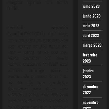
resgatar apenas um banco
julho 2023
falido.
junho 2023
maio 2023
Portugal, segundo
Estadão(10/07/2011) diz:
” Hoje,
abril 2023
um quinto dos portugueses vive
março 2023
com menos de 360 euros por
mês — cerca de R$ 800, não
fevereiro
muito distante do salário
2023
mínimo brasileiro. No total, esse
universo abrange quase 2
janeiro
milhões de pessoas. Uma fatia
2023
de 4% não tem condições
dezembro
financeiras para fazer uma
2022
refeição a cada dois dias com
carne ou peixe. Os dados oficiais
novembro
da UE apontam que o risco de
2022