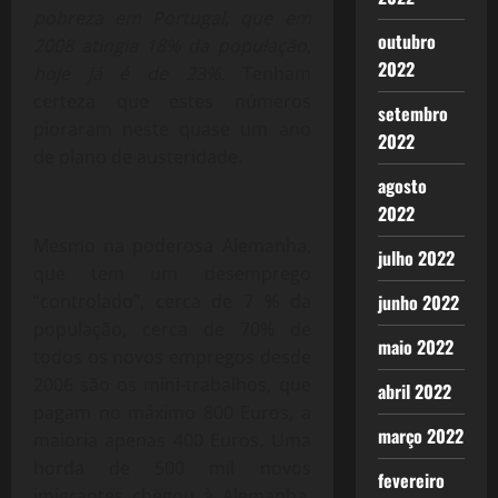
pobreza em Portugal, que em
outubro
2008 atingia 18% da população,
2022
hoje já é de 23%.
Tenham
certeza que estes números
setembro
pioraram neste quase um ano
2022
de plano de austeridade.
agosto
2022
Mesmo na poderosa Alemanha,
julho 2022
que tem um desemprego
“controlado”, cerca de 7 % da
junho 2022
população, cerca de 70% de
maio 2022
todos os novos empregos desde
2006 são os mini-trabalhos, que
abril 2022
pagam no máximo 800 Euros, a
março 2022
maioria apenas 400 Euros. Uma
horda de 500 mil novos
fevereiro
imigrantes chegou à Alemanha,