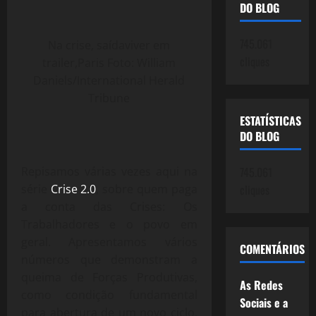
DO BLOG
745.061
Na crise, saídaviver em
cliques
trailer,Paris Foto: William
Daniels/International Herald
Tribune
ESTATÍSTICAS
DO BLOG
Repisamos várias vezes aqui na
745.061
série
Crise 2.0
, sobre quem paga
cliques
a conta das Crises: Os
Trabalhadores e o povo em
geral. Apresentamos vários
COMENTÁRIOS
números que demonstram a
queima de Forças Produtivas,
As Redes
como condição fundamental
Sociais e a
para abertura de um novo ciclo,