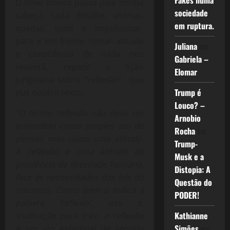
Fakes numa
O filme inteiro passa pela minha
sociedade
cabeça, cada detalhe, vitórias,
em ruptura.
quedas, tudo a impulsionar,
para ir em frente, tomar atitude
Juliana
em
e consciência de nada nos
Gabriela –
vencerá, repetir a lição
Elomar
junguiana sobre “reflexão”, que
Trump é
pus noutro texto:
Louco? –
“O termo reflexão não deve ser
Arnobio
entendido como simples ato de
Rocha
em
pensar, mas como uma atitude.
Trump-
A reflexão é uma atitude de
Musk e a
prudência da liberdade humana,
Distopia: A
face às necessidades das leis da
Questão do
natureza. Como bem o indica a
PODER!
palavra ‘reflexio’, isto é,
Kathianne
‘inclinação para trás’, a reflexão
Simões
em
é um ato espiritual de sentido