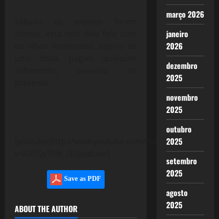
março 2026
Sábado os exames foram
janeiro
ótimos, esta foto dela feliz com
2026
os olhos iluminados, depois de
uma festa, pagam qualquer
dezembro
sofrimento, passado ou
2025
presente.
novembro
2025
outubro
2025
[youtube]http://www.youtube.com/watch?
v=iUiTQvT0W_0[/youtube]
setembro
2025
Save as PDF
agosto
2025
ABOUT THE AUTHOR