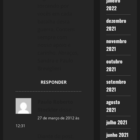
janeiro
torcendo por
2022
vocês em cada
dezembro
batalha desta
2021
guerra. Contem
sempre com
novembro
nosso apoio e
2021
carinho. Abraços,
Sandra e Paulo
outubro
Breviglieri
2021
setembro
RESPONDER
2021
agosto
Paulo Roberto
2021
Stockler
disse:
27 de março de 2012 às
julho 2021
12:31
junho 2021
Diante do post,