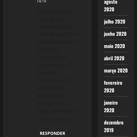
agosto
14:19
2020
Força ela precisa
mais do que
julho 2020
nunca ver algum
junho 2020
sinal de alegria no
olhar de cada um
maio 2020
da familia.
Continuo em
abril 2020
oração pela sua
março 2020
menina!
Força, se sentir
fevereiro
vontade de
2020
chorar deixe a
janeiro
emoção fluir (
2020
longe dela é claro)
Beijo p/ familia
dezembro
2019
RESPONDER