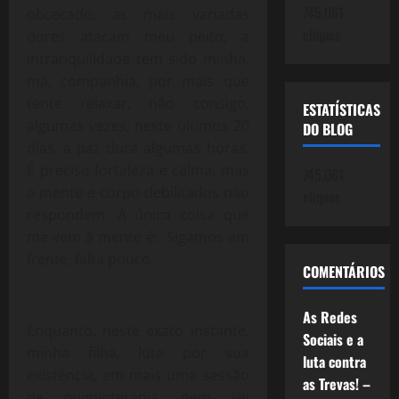
745.061
obcecado, as mais variadas
cliques
dores atacam meu peito, a
intranquilidade tem sido minha,
má, companhia, por mais que
tente relaxar, não consigo,
ESTATÍSTICAS
algumas vezes, neste últimos 20
DO BLOG
dias, a paz dura algumas horas.
É preciso fortaleza e calma, mas
745.061
a mente e corpo debilitados não
cliques
respondem. A única coisa que
me vem à mente é: Sigamos em
frente, falta pouco.
COMENTÁRIOS
As Redes
Enquanto, neste exato instante,
Sociais e a
minha filha, luta por sua
luta contra
existência, em mais uma sessão
as Trevas! –
de quimioterapia, nem sei