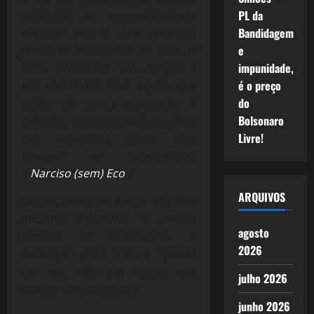
PL da
contrário ao desenvolvimento
Bandidagem
natural; isto é, um deter-se,
e
procurar lembrar-se do que foi
impunidade,
visto, colocar-se em relação a
é o preço
um confronto com aquilo que
do
acaba de ser presenciado. A
Bolsonaro
reflexão, por conseguinte, deve
Livre!
ser entendida como uma
tomada de consciência”.
(
Narciso (sem) Eco
)
ARQUIVOS
Muitos posts no fundo são isto
mesmo: Reflexões, a devida
agosto
tomada de consciência, a
2026
inclinação para trás, é apenas
um ato, não um recuo, que
julho 2026
espero que assim seja.
junho 2026