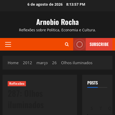
Skip
6 de agosto de 2026
8:13:58 PM
to
content
Arnobio Rocha
Reflexões sobre Política, Economia e Cultura.
SUBSCRIBE
Primary
Menu
Home
2012
março
26
Olhos iluminados
POSTS
Reflexões
287: Olhos
iluminados
S
T
Q