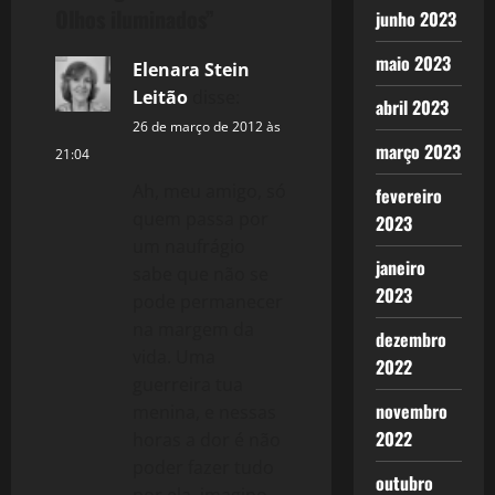
n
guinada,
Olhos iluminados
”
junho 2023
poderia ser
a
apenas uma
maio 2023
Elenara Stein
metáfora…
v
Leitão
disse:
abril 2023
i
26 de março de 2012 às
março 2023
21:04
g
Ah, meu amigo, só
fevereiro
quem passa por
a
2023
um naufrágio
janeiro
t
sabe que não se
2023
pode permanecer
i
na margem da
dezembro
vida. Uma
o
2022
guerreira tua
n
novembro
menina, e nessas
2022
horas a dor é não
poder fazer tudo
outubro