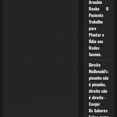
Arnobio
quantas já enfrentou, com
Rocha
em
O
certeza mais de 70, me sinto
Paciente
“morrendo” em cada uma delas.
Trabalho
A coisa não se resume ao ato de
para
tomar a droga que,
Plantar o
contraditoriamente, dá vida,
Ódio nas
mas fragiliza ao extremo, seus
Redes
efeitos são sentidos por dias, a
Sociais.
tensão, emoção e uma
Direito
esperança vã, de que logo
McDonald’s:
acabe. O tempo percorrido já é
picanha não
muito maior do que temos a
é picanha,
percorrer, este é o norte que
direito não
nos acalenta, mas dificilmente
é direito -
nos acalma.
Conjur
em
Os Sabores