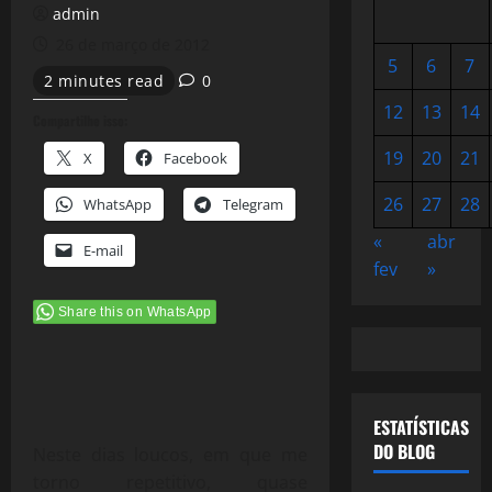
admin
26 de março de 2012
5
6
7
2 minutes read
0
12
13
14
Compartilhe isso:
19
20
21
X
Facebook
26
27
28
WhatsApp
Telegram
«
abr
E-mail
fev
»
Share this on WhatsApp
ESTATÍSTICAS
DO BLOG
Neste dias loucos, em que me
torno repetitivo, quase