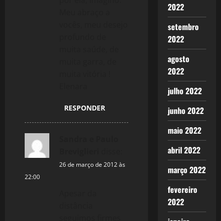
por ela, imagino.
2022
Meu abraço a
vocês, meu desejo
setembro
profundo de
2022
muita saúde, de
agosto
muita garra, de
2022
muita vitória !
Elenara
julho 2022
RESPONDER
junho 2022
maio 2022
Sandra e Paulo
abril 2022
Breviglieri
disse:
26 de março de 2012 às
março 2022
22:00
fevereiro
Apesar da
2022
distância
seguimos firmes