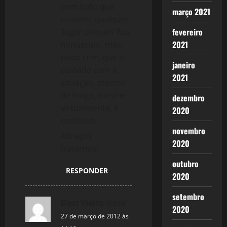
com tudo que
março 2021
contém, qualquer
fevereiro
‘lugar comum’ fica
2021
minúsculo, mas,
pode crer, que o
janeiro
cuidado com a
2021
situação, mesmo
de longe, mesmo
dezembro
virtualmente, é
2020
contínuo.
novembro
Abraços
2020
fraternos!
outubro
RESPONDER
2020
setembro
Daci Vieira
disse:
2020
27 de março de 2012 às