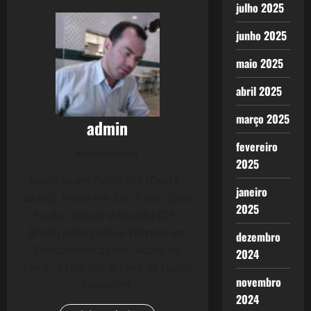
julho 2025
junho 2025
maio 2025
abril 2025
março 2025
admin
fevereiro
Administrator
2025
Nascido em Bela Cruz (Ceará -
janeiro
Brasil), moro em São Paulo (São
2025
Paulo - Brasil) e Brasília (DF -
Brasil) Advogado e Técnico em
dezembro
Telecomunicações. Autor do
2024
Livro - Crise 2.0: A Taxa de Lucro
novembro
Reloaded.
2024