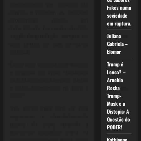
concentradas no coração do
Fakes numa
capital, e refletem as relações
sociedade
econômicas dadas em
em ruptura.
determinado momento do ciclo
Juliana
em
amplo de produção, sempre no
Gabriela –
pico, jamais no vale da curva
Elomar
senoidal.
Trump é
Como bem assinala José Martins
Louco? –
e Coggiola no livros “Dinâmica
Arnobio
da Globalização( Mercado Global
Rocha
em
e Ciclos Econômicos de 1970 a
Trump-
2005)”:
Musk e a
“No ponto mais alto da fase
Distopia: A
expansiva, e imediatamente
Questão do
depois da crise, quando a
PODER!
economia capitalista entra na
Kathianne
fase de crescimento lento, parte