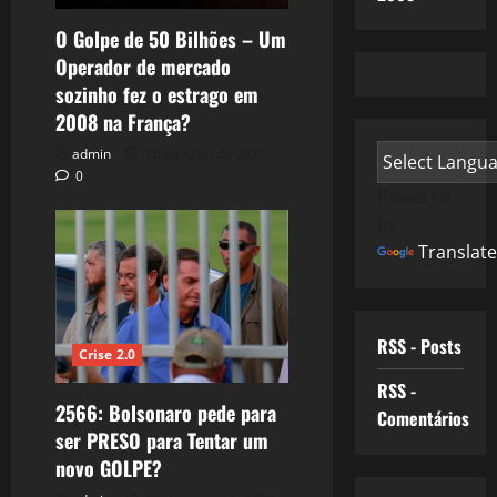
O Golpe de 50 Bilhões – Um
Operador de mercado
sozinho fez o estrago em
2008 na França?
admin
16 de julho de 2025
0
Powered
by
Translate
RSS - Posts
Crise 2.0
RSS -
2566: Bolsonaro pede para
Comentários
ser PRESO para Tentar um
novo GOLPE?