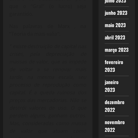
julho 2023
que o “Gral” (o lucro) seja
junho 2023
garantido.
maio 2023
Nas palavras de Marx , na
“Teoria da mais-valia”:
abril 2023
” existe destruição de capital nas
março 2023
crises, pela depreciação de
massas de valor, que as impede
fevereiro
de voltar a se renovar mais
2023
tarde, na mesma escala, seu
janeiro
processo de reprodução como
2023
capital. É a queda ruinosa dos
preços das mercadorias. Não se
dezembro
destrói valores de uso. O que
2022
perdem alguns, ganham outros.
novembro
Mas, consideradas como massa
2022
de valor que atuam como