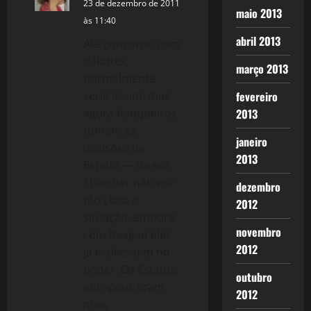
23 de dezembro de 2011
maio 2013
às 11:40
abril 2013
Até concordo com
o Rattes,
março 2013
normalmente
seria assim, mas
fevereiro
agora banqueiros
2013
tomam as
janeiro
decisões de
2013
Estado — na era
Thatcher não era
dezembro
tão clara a
2012
situação, embora
novembro
com Reagan eles
2012
já estivessem no
poder. Os Estados
outubro
europeus eram
2012
mais