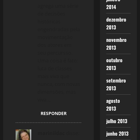
agrega uma série
2014
de decisões
dezembro
históricas
2013
engendradas pela
movimentação
novembro
dos atores em
2013
seu percursso.
outubro
Uma coisa é fato:
2013
luta de classes
mais viva que
setembro
nunca, com novas
2013
dimensões, mas
viva…
agosto
2013
RESPONDER
julho 2013
marinildac
disse:
junho 2013