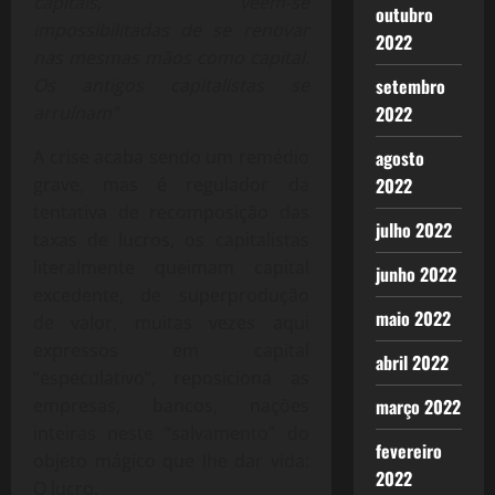
capitais, vêem-se
outubro
impossibilitadas de se renovar
2022
nas mesmas mãos como capital.
Os antigos capitalistas se
setembro
arruínam”
2022
A crise acaba sendo um remédio
agosto
grave, mas é regulador da
2022
tentativa de recomposição das
julho 2022
taxas de lucros, os capitalistas
literalmente queimam capital
junho 2022
excedente, de superprodução
maio 2022
de valor, muitas vezes aqui
expressos em capital
abril 2022
“especulativo”, reposiciona as
empresas, bancos, nações
março 2022
inteiras neste “salvamento” do
fevereiro
objeto mágico que lhe dar vida:
2022
O lucro.