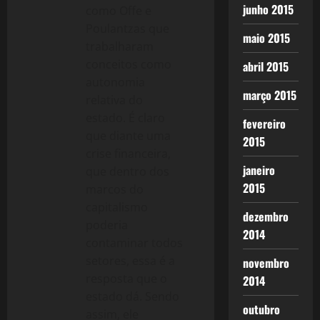
junho 2015
como Offe e
Poulantzas que
maio 2015
trabalharam
conceitos como
abril 2015
autonomia
março 2015
relativa do
estado. É claro
fevereiro
que diante uma
2015
crise financeira,
janeiro
que dentro dos
2015
marcos do
capitalismo
dezembro
poderia
2014
contaminar todos
setores, essa é a
novembro
resposta que o
2014
estado dá. Sendo
outubro
assim, ele