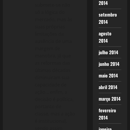
2014
submete-se não
só a lógica do
setembro
mercado, mas às
2014
suas próprias
agosto
limitações da
2014
ausência de uma
margem de
julho 2014
manobra, já que
as reformas das
junho 2014
últimas décadas
maio 2014
diminuiram sua
capacidade de
abril 2014
ação… enfim, a
março 2014
decisão é política,
portanto de
fevereiro
classe, mas a ação
2014
é institucional,
sendo assim
janeiro