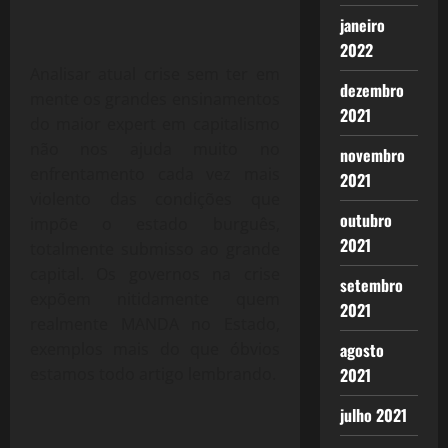
janeiro
2022
Analisar atual crise sem ter em
dezembro
mente os grandes ensinamentos
2021
do maior expert em capitalismo
não nos ajuda muito no
novembro
enfrentamento cada vez mais
2021
violento das condições que
outubro
impõe o estado burguês,
2021
totalmente submisso ao grande
capital. Os governos na crise
setembro
expõem nitidamente quem
2021
realmente MANDA no Estado,
exemplos mais do que óbvios
agosto
estamos todo artigo lembrando.
2021
julho 2021