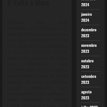
A Volta à Marx
2024
janeiro
2024
Afastadas estas duas
tendências, crise de escassez e
dezembro
terminal, podemos analisar com
2023
mais rigor científico o fulcro da
novembro
crise, a tendência a diminuição
2023
da taxa de lucro e de como o
capital trava uma luta de morte
outubro
para recompô-la, não
2023
economizando meios e saídas
para retomar as taxas de lucros
setembro
vigentes. Os ciclos econômicos
2023
acabam permeados por
agosto
perturbações e lutas intrínsecas
2023
entre capitalistas e destes
contra os trabalhadores para