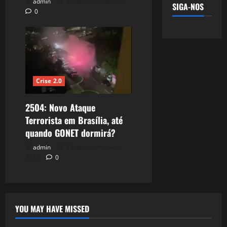
admin
26 de março de 2025
SIGA-NOS
0
Crise 2.0
2504: Novo Ataque
Terrorista em Brasília, até
quando GONET dormirá?
admin
13 de novembro de
2024
0
YOU MAY HAVE MISSED