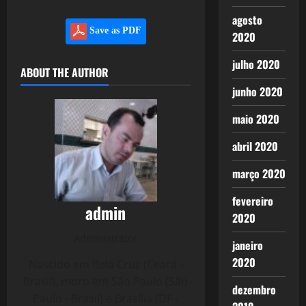
agosto
Save as PDF
2020
julho 2020
ABOUT THE AUTHOR
junho 2020
maio 2020
abril 2020
março 2020
fevereiro
admin
2020
Administrator
janeiro
2020
Nascido em Bela Cruz (Ceará -
Brasil), moro em São Paulo (São
dezembro
Paulo - Brasil) e Brasília (DF -