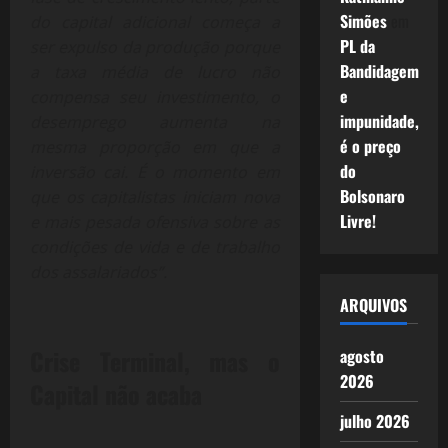
Simões
em
do capital adicional começa a
PL da
ser expulso da produção porque
Bandidagem
a taxa média de lucro não
e
compensa seu investimento, o
impunidade,
desemprego aumenta na
é o preço
mesma proporção em que a
do
inversão cai. É o momento em
Bolsonaro
que os capitalistas iniciam nova
Livre!
e mais pesada ofensiva sobre as
condições de vida e de trabalho
dos assalariados”.
ARQUIVOS
Crise Terminal, mas o
agosto
2026
Capital não acaba
julho 2026