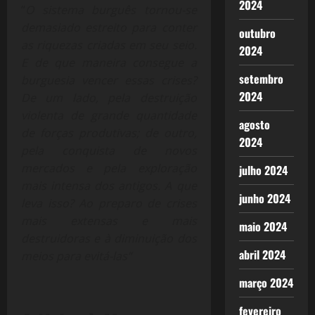
2024
“
O sistema burguês tornou-se
demasiado estreito para conter
outubro
as riquezas criadas em seu seio.
2024
E de que maneira consegue a
setembro
burguesia vencer essas crises?
2024
De um lado, pela destruição
violenta de grande quantidade
agosto
de forças produtivas; de outro,
2024
pela conquista de novos
mercados e pela exploração
julho 2024
mais intensa dos antigos. A que
junho 2024
leva isso? Ao preparo de crises
mais extensas e mais
maio 2024
destruidoras e à diminuição dos
abril 2024
meios para evitá-las”
março 2024
fevereiro