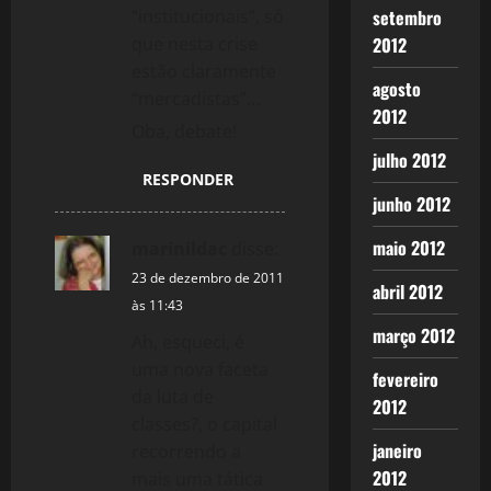
“institucionais”, só
setembro
que nesta crise
2012
estão claramente
agosto
“mercadistas”…
2012
Oba, debate!
julho 2012
RESPONDER
junho 2012
maio 2012
marinildac
disse:
23 de dezembro de 2011
abril 2012
às 11:43
março 2012
Ah, esqueci, é
uma nova faceta
fevereiro
da luta de
2012
classes?, o capital
janeiro
recorrendo a
2012
mais uma tática