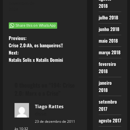
novembro de
post, até
2018
2024
porque tenho
tido muitos
julho 2018
assuntos e
Share this on WhatsApp
escrevo
junho 2018
quase que…
P
Previous:
maio 2018
Crise 2.0:Ah, os banqueiros!!
o
março 2018
Next:
Natalis Solis x Natalis Domini
s
fevereiro
2018
t
janeiro
0 thoughts on “
194: Crise
n
2018
2.0: Marx e a Crise
”
a
setembro
Tiago Rattes
2017
v
disse:
agosto 2017
i
23 de dezembro de 2011
às 10:32