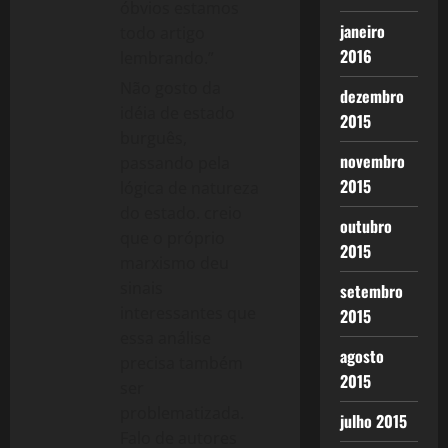
óbvios estamos
janeiro
todo artigo
2016
lembrando.”
Não gosto da
dezembro
idéia de estado
2015
burguês,
novembro
passando pela
2015
lógica de natureza
do estado. creio
outubro
que o próprio
2015
marxismo deu
sinais
setembro
interessantes que
2015
essa análise
agosto
precisa também
2015
ser
problematizada.
julho 2015
Falo de autores