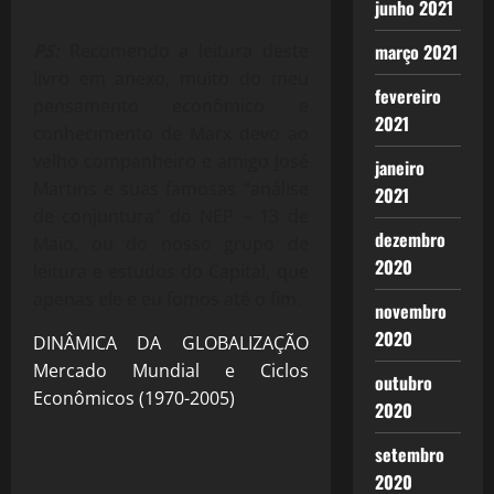
junho 2021
PS:
Recomendo a leitura deste
março 2021
livro em anexo, muito do meu
fevereiro
pensamento econômico e
2021
conhecimento de Marx devo ao
velho companheiro e amigo José
janeiro
Martins e suas famosas “análise
2021
de conjuntura” do NEP – 13 de
dezembro
Maio, ou do nosso grupo de
2020
leitura e estudos do Capital, que
apenas ele e eu fomos até o fim.
novembro
2020
DINÂMICA DA GLOBALIZAÇÃO
Mercado Mundial e Ciclos
outubro
Econômicos (1970-2005)
2020
setembro
2020