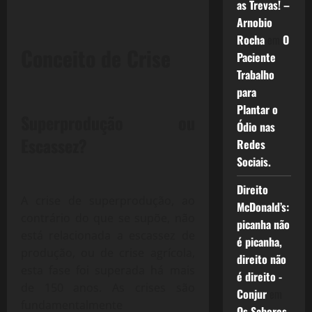
as Trevas! –
Arnobio
Rocha
em
O
Conceito de Crise
Paciente
Trabalho
para
Plantar o
Superprodução ou
Ódio nas
Escassez?
Redes
Sociais.
Direito
A crise de superprodução, ao
McDonald’s:
contrário do que se supõe, não
picanha não
está relacionada a escassez de
é picanha,
produção, ou de crise agrícola,
direito não
esta fase foi superada há mais
é direito -
de 150 anos. As crises são
Conjur
em
fundamentalmente
Os Sabores