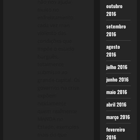
não nos ajuda
outubro
muito no
2016
enfrentamento
cada vez mais
setembro
violento das
2016
condições que
agosto
impõe o estado
2016
burguês,
totalmente
julho 2016
submisso ao
junho 2016
grande capital. Os
governos na crise
maio 2016
expõem
nitidamente
abril 2016
quem realmente
março 2016
MANDA no
Estado, exemplos
fevereiro
mais do que
2016