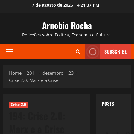
Skip
7 de agosto de 2026
4:21:38 PM
to
content
Arnobio Rocha
Reflexões sobre Política, Economia e Cultura.
SUBSCRIBE
Primary
Menu
Home
2011
dezembro
23
Crise 2.0: Marx e a Crise
POSTS
Crise 2.0
194: Crise 2.0:
Marx e a Crise
S
T
Q