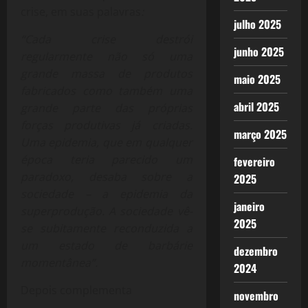
crise, em suas palavras
:
julho 2025
“
Cada crise destrói
junho 2025
regularmente não só uma
grande massa de produtos
maio 2025
fabricados como também uma
abril 2025
grande parte das próprias
forças produtivas já criadas.
março 2025
Uma epidemia, que em qualquer
época teria parecido um
fevereiro
paradoxo, desaba sobre a
2025
sociedade – a epidemia da
janeiro
superprodução. A sociedade vê-
2025
se subitamente reconduzida a
um estado de barbárie
dezembro
momentânea”.
2024
Depois complementa
novembro