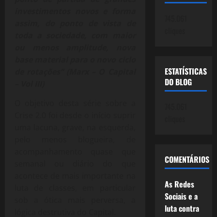
investimentos novos e forma
745.061
assim, do ponto de vista de
cliques
toda a sociedade, com maior
ou menos amplitude, nova
base material para o novo ciclo
ESTATÍSTICAS
de rotações” (Marx – O Capital
DO BLOG
– Vol III)
O objetivo desta série sobre a
745.061
Crise 2.0 foi desde o início suprir
cliques
uma lacuna, grave, na esquerda,
pelo menos blogueira, de
acompanhamento quase que
COMENTÁRIOS
semanal ou diário do que
acontece de mais importante na
As Redes
luta de classes, em particular
Sociais e a
sob a ótica mais perversa, a
luta contra
lógica destrutiva do Capital.