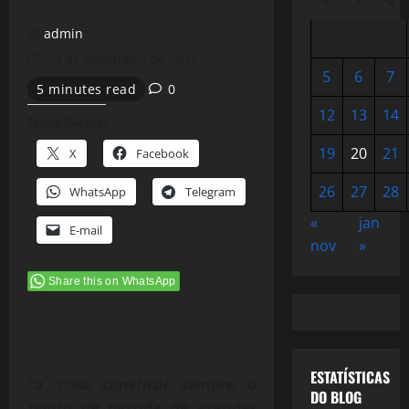
admin
23 de dezembro de 2011
5
6
7
5 minutes read
0
12
13
14
Compartilhe isso:
19
20
21
X
Facebook
26
27
28
WhatsApp
Telegram
«
jan
E-mail
nov
»
Share this on WhatsApp
ESTATÍSTICAS
“a crise constitui sempre o
DO BLOG
ponto de partida de grandes