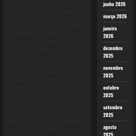
junho 2026
Outro mito, que devemos
combater, é do misticismo de
março 2026
que as crises, ou esta em
janeiro
particular, é “Terminal”, de que o
2026
capitalismo vai acabar, que ele
se destruirá inexoravelmente.
dezembro
Esta crença, quase religiosa, me
2025
faz lembrar os milenaristas ou
novembro
outras seitas que marcam data
2025
para o fim do mundo, mas que
quando não acontece fica ser ter
outubro
o que dizer. Pensar que o
2025
capitalismo acaba por si
desarma os trabalhadores e nos
setembro
leva à barbárie.
2025
Marx já trata no Manifesto
agosto
Comunista da questão social da
2025