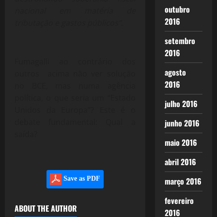
outubro
nacional em matéria de
2016
tributação e gastos públicos”.
setembro
2016
Fumagalli ao contrário dos
agosto
outros acima não ver solução
2016
no BCE, mas numa agência
política, o que seria um “Estado
julho 2016
Unidos da Europa”? Este é o
debate fundamental: Qual a
junho 2016
saída?
maio 2016
abril 2016
Save as PDF
março 2016
fevereiro
ABOUT THE AUTHOR
2016