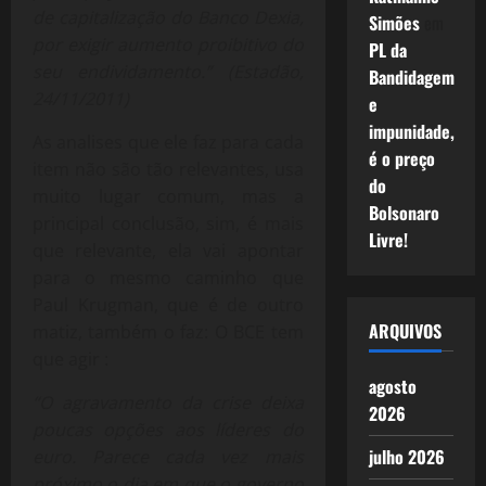
de capitalização do Banco Dexia,
Simões
em
por exigir aumento proibitivo do
PL da
seu endividamento.” (Estadão,
Bandidagem
24/11/2011)
e
impunidade,
As analises que ele faz para cada
é o preço
item não são tão relevantes, usa
do
muito lugar comum, mas a
Bolsonaro
principal conclusão, sim, é mais
Livre!
que relevante, ela vai apontar
para o mesmo caminho que
Paul Krugman, que é de outro
ARQUIVOS
matiz, também o faz: O BCE tem
que agir :
agosto
“O agravamento da crise deixa
2026
poucas opções aos líderes do
julho 2026
euro. Parece cada vez mais
próximo o dia em que o governo