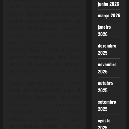
junho 2026
de Berlim terá, enfim, de admitir
que o Banco Central Europeu
março 2026
opere como emprestador de
janeiro
última instância aos Tesouros
2026
nacionais e que, assim, trabalhe
como bombeiro – como o
dezembro
Federal Reserve (Fed, o banco
2025
central americano), em 2008,
novembro
depois da quebra do Lehman
2025
Brothers.”
(Estadão, 24/11/2011)
outubro
Tanto liberais clássicos como
2025
Ming, ou “esquerdista” (seja lá
que diabo signifique isto) tipo
setembro
Krugman, convergem
2025
rapidamente para a mesma
solução, clamam por
agosto
racionalidade diante de um
2025