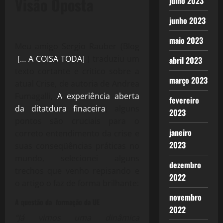
Visão Oposta
julho 2023
junho 2023
maio 2023
Meu amigo Sergio Rauber (Blog
[… A COISA TODA]
) traduziu um
abril 2023
texto cortante e critico sobre a
março 2023
atual Crise, de autoria de Andrea
Fumagalli,
A experiência aberta
fevereiro
da ditatdura finaceira
, alguns
2023
pontos são cruciais para o
janeiro
correto entendimento da crise e
2023
suas conseqüências práticas no
mundo, selecionei alguns
dezembro
trechos que venho repisando e
2022
o artigo o faz de forma brilhante:
novembro
A questão da formação da UE
2022
“Já vimos uma dinâmica