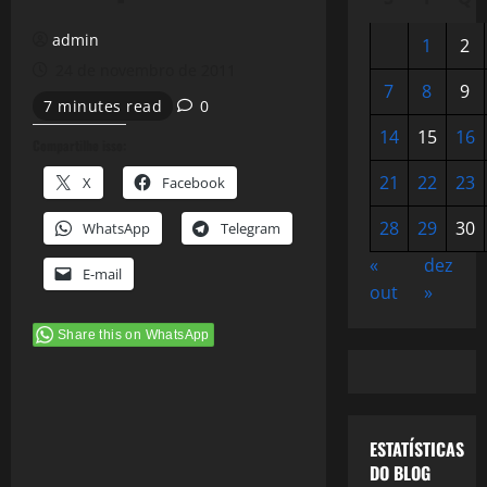
admin
1
2
24 de novembro de 2011
7
8
9
7 minutes read
0
14
15
16
Compartilhe isso:
21
22
23
X
Facebook
28
29
30
WhatsApp
Telegram
«
dez
E-mail
out
»
Share this on WhatsApp
ESTATÍSTICAS
DO BLOG