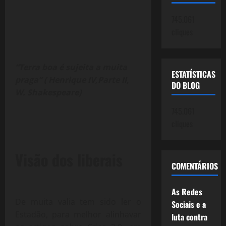
745.061
cliques
“Terra boa é sujeita a muita
ESTATÍSTICAS
praga” ( Henrique IV,Parte II,
DO BLOG
W. Shakespeare)
745.061
cliques
Visão dos liberais
COMENTÁRIOS
As Redes
De muita valia tem sido ler o
Sociais e a
Estadão, para melhor alinhavar
luta contra