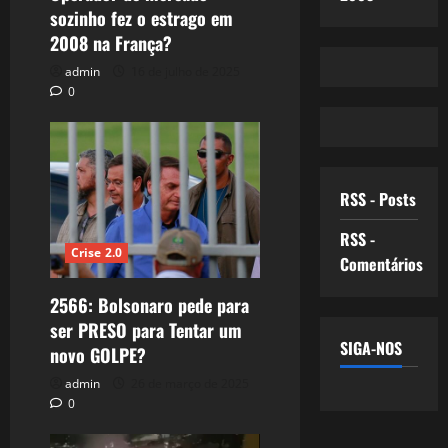
sozinho fez o estrago em
2008 na França?
admin
16 de julho de 2025
0
RSS - Posts
RSS -
Crise 2.0
Comentários
2566: Bolsonaro pede para
ser PRESO para Tentar um
SIGA-NOS
novo GOLPE?
admin
26 de março de 2025
0