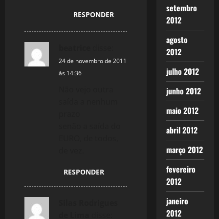
setembro
RESPONDER
2012
agosto
beatrice
disse:
2012
24 de novembro de 2011
julho 2012
às 14:36
Não vejo outra
junho 2012
saída a nenhum
maio 2012
prazo
senão a saída do
abril 2012
EURO, de todos,
março 2012
de vez.
fevereiro
RESPONDER
2012
janeiro
Silas Rodrigues
2012
de Lima
disse: