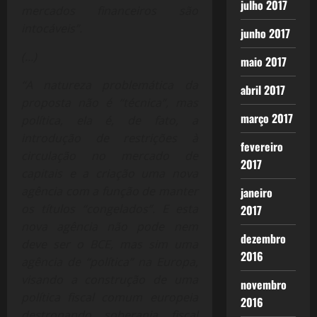
julho 2017
mercados financeiros são
intocáveis”.
junho 2017
(…)
maio 2017
“A natureza problemática da
abril 2017
proposta não é “técnica”, mas
março 2017
política, ela é, de fato, a
introdução de restrições à
fevereiro
circulação no mercado de
2017
capitais e a criação uma nova
agência com a função de manter
janeiro
os títulos “congelados”. E esta
2017
nova agência não pode nem
dezembro
deve ser o BCE, mas sim uma
2016
agência de “política” na Europa,
visando a construção de uma
novembro
política fiscal comum europeia
2016
destronando soberania fiscal