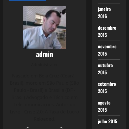
janeiro
2016
dezembro
2015
novembro
admin
2015
outubro
Administrator
2015
Nascido em Bela Cruz (Ceará -
Brasil), moro em São Paulo (São
setembro
Paulo - Brasil) e Brasília (DF -
2015
Brasil) Advogado e Técnico em
agosto
Telecomunicações. Autor do
2015
Livro - Crise 2.0: A Taxa de Lucro
Reloaded.
julho 2015