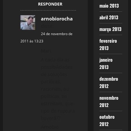
RESPONDER
maio 2013
abril 2013
arnobiorocha
disse:
março 2013
24 de novembro de
fevereiro
2011 às 13:23
2013
Mari,
janeiro
A cada dia as
2013
possibilidades
de soluções
dezembro
pacíficas,
2012
racionais, ou
políticas, se
novembro
estreitam, que
2012
tipo de ruptura
outubro
haverá??
2012
Arnobio