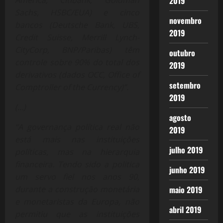
America, Citibank, Goldman
2019
Sachs, HSBC/EUA) e cinco
novembro
bancos (Deutsche Bank, UBS,
2019
Credit Suisse, Merrill Lynch-
CityCorp, BNP/Paribas) têm
outubro
controle sobre 90% do total dos
2019
derivativos (dados OCC, Office of
setembro
Comptroller of the Currency)”.
2019
(…)
agosto
“A governança política real não
2019
está mais nas instituições
julho 2019
políticas, mas na hierarquia
financeira. Tendo sido a politica
junho 2019
um servo fiel nos anos 90,
durante a construção monetária
maio 2019
e monetaristas da Europa, não
abril 2019
permitiu que as instituições