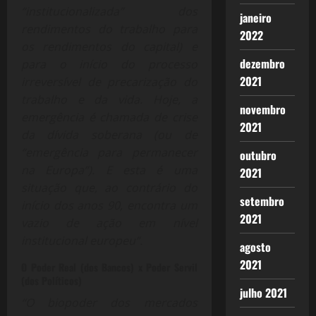
“institucionalizada” dos
janeiro
rendimentos do trabalho para
2022
os rendimentos do capital) e
dezembro
para o início do processo
2021
irreversível de precarização do
trabalho e da vida. Hoje, a
novembro
emergência é chamada de crise
2021
da dívida soberana (ou de
“emergência para permanecer
outubro
na Europa”). E esta é uma
2021
situação que, ao contrário do
setembro
início dos anos 90, encontra um
2021
vazio de ação em nível
institucional europeu”.
agosto
2021
O Poder Real (dos Bancos) x Poder Servil
(dos Políticos)
julho 2021
“O biopoder dos mercados