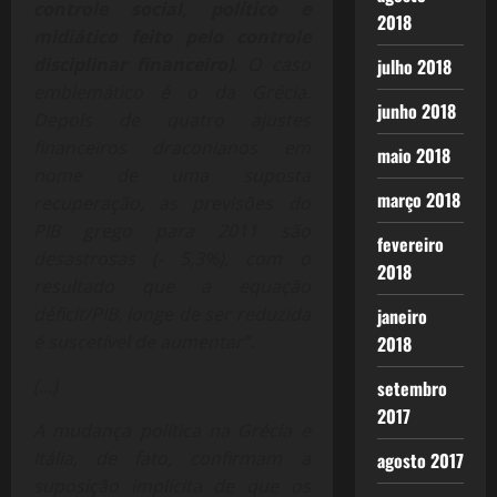
controle social, político e
2018
midiático feito pelo controle
disciplinar financeiro)
. O caso
julho 2018
emblemático é o da Grécia.
junho 2018
Depois de quatro ajustes
financeiros draconianos em
maio 2018
nome de uma suposta
março 2018
recuperação, as previsões do
PIB grego para 2011 são
fevereiro
desastrosas (- 5,3%), com o
2018
resultado que a equação
déficit/PIB, longe de ser reduzida
janeiro
é suscetível de aumentar”.
2018
(…)
setembro
2017
A mudança política na Grécia e
Itália, de fato, confirmam a
agosto 2017
suposição implícita de que os