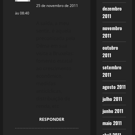
25 de novembro de 2011
dezembro
às 08:40
2011
A saída, a meu
novembro
sentir, é aquela
2011
preconizada pela
Dilma em sua
outubro
visita a Bruxelas:
2011
fomento estatal
setembro
ao crescimento
2011
econômico,
medidas
agosto 2011
anticíclicas,
distribuição de
julho 2011
renda, etc
junho 2011
RESPONDER
maio 2011