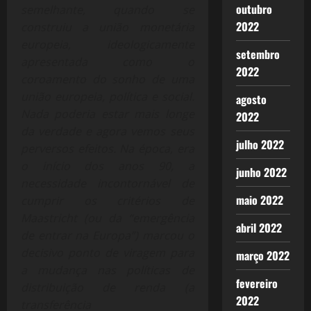
outubro
semelhante, quando se
2022
construiu a união monetária
europeia, ideologicamente
setembro
apresentada como o
2022
coroamento do sonho de uma
união europeia, política e social.
agosto
Nada poderia estar mais longe
2022
da verdade e agora vemos seus
julho 2022
perversos efeitos. Na época, era
o início dos anos 90, a
junho 2022
necessidade incontornável de
maio 2022
cumprir os critérios de
Maastricht (ou da “emergência
abril 2022
de entrar na Europa”) marcou o
decisivo ponto de viragem para
março 2022
a mudança nas políticas de
fevereiro
distribuição de renda (a
2022
transferência