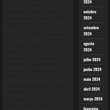
2024
por ser português, país
outubro
mergulhado numa crise mais
2024
intensa, mas porque o modelo
de governança já caducou.
setembro
2024
Merkel e Sarkozy atropelaram a
lógica de funcionamento.
agosto
Impondo humilhação aos que
2024
estão em pior situação,
derrubando e formando novos
julho 2024
governos, comprometidos com
junho 2024
os bancos deles (Alemanha e
França) e não com a UE.
maio 2024
A Crise ontem atingiu a própria
abril 2024
Alemanha, quando não
março 2024
conseguiu rolar seus títulos,
mas atente bem, a taxa
fevereiro