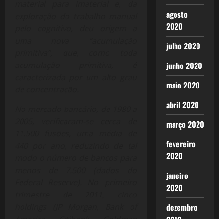
material para imaterial e, da
agosto
exploração do trabalho manual
2020
pelo cognitivo, deu origem a
uma nova “acumulação
julho 2020
primitiva”, que, como toda
acumulação primitiva, é
junho 2020
caracterizada por um alto grau
maio 2020
de concentração.
abril 2020
No mercado bancário, de 1980 a
2005, verificaram-se cerca de
março 2020
11.500 fusões, uma média de
fevereiro
440 por ano, reduzindo de tal
2020
modo o número de bancos para
menos de 7.500 (dados do
janeiro
Federal Reserve). No primeiro
2020
trimestre de 2011, cinco
holdings (JP Morgan, Bank of
dezembro