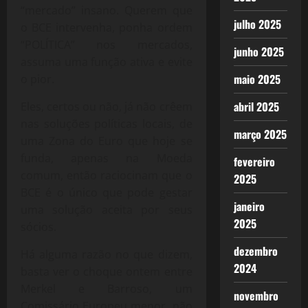
“mercado” insano. Querem que
julho 2025
o BCE intervenha, ponha ordem
“POLÍTICA” nos mercados,
junho 2025
assuma uma função ativa e evite
maio 2025
o pior.
abril 2025
Eles, certos ou não, já não crêem
nas soluções políticas locais, de
março 2025
uma Zona do Euro que hoje se
funda, apenas na Moeda
fevereiro
comum, então raciocinam que o
2025
BCE é o único que pode gestar
janeiro
uma solução aceita por seus
2025
sócios.
dezembro
Há alguma razão no que dizem,
2024
basta ver o choque ontem entre
Merkel e Barroso, um
novembro
Comissário Europeu menor, não