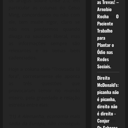
os artigos sobre Crise 2.0, em
as Trevas! –
particular as colunas do Celso
Arnobio
Ming, concordando ou não com
Rocha
em
O
ele, tem muito rigor, claro se
Paciente
não nos perdermos quando
Trabalho
divaga na saudade liberal, mas
para
as informações sempre são
Plantar o
relevantes e os temas bem
Ódio nas
cadenciados.
Redes
Sociais.
Hoje a coluna dele “Trovoada lá
fora”, corretamente ele aponta
Direito
as três questões que
McDonald’s:
provocaram temor no mundo
picanha não
inteiro, pela gravidade e relação
é picanha,
estreita entre elas:
direito não
é direito -
“(1)
A Alemanha, economia mais
Conjur
em
sadia da Europa, não conseguiu
Os Sabores