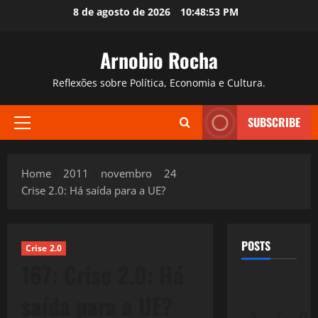
Skip
8 de agosto de 2026
10:48:54 PM
to
content
Arnobio Rocha
Reflexões sobre Política, Economia e Cultura.
SUBSCRIBE
Primary
Menu
Home
2011
novembro
24
Crise 2.0: Há saída para a UE?
POSTS
Crise 2.0
167: Crise 2.0: Há
saída para a UE?
S
T
Q