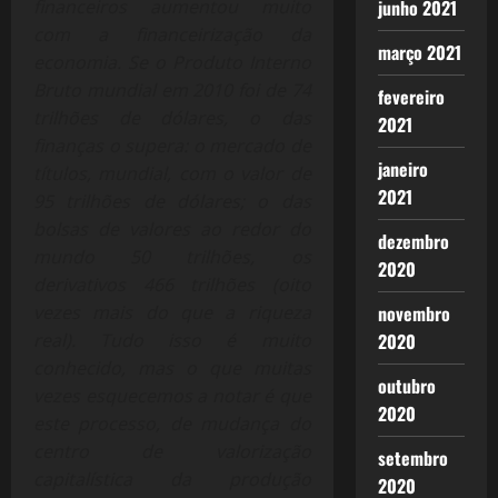
financeiros aumentou muito
junho 2021
com a financeirização da
março 2021
economia. Se o Produto Interno
Bruto mundial em 2010 foi de 74
fevereiro
trilhões de dólares, o das
2021
finanças o supera: o mercado de
janeiro
títulos, mundial, com o valor de
2021
95 trilhões de dólares; o das
bolsas de valores ao redor do
dezembro
mundo 50 trilhões, os
2020
derivativos 466 trilhões (oito
vezes mais do que a riqueza
novembro
real). Tudo isso é muito
2020
conhecido, mas o que muitas
outubro
vezes esquecemos a notar é que
2020
este processo, de mudança do
centro de valorização
setembro
capitalística da produção
2020