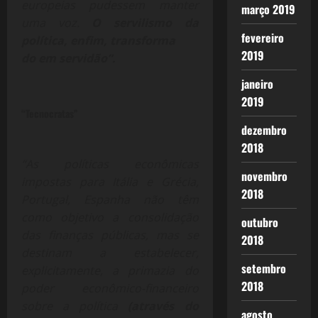
europeias pudessem manter
março 2019
uma voz.
O servilismo da
fevereiro
política, enfim, transforma
2019
do em servidão”.
janeiro
2019
“Tecnocratas”
dezembro
2018
“As políticas econômicas
novembro
impostas para Itália e Grécia,
2018
Portugal, Espanha não têm
como objetivo a consolidação
outubro
das finanças públicas, mas se
2018
destinam a estabelecer,
setembro
explicitamente, a primazia do
2018
poder econômico-financeiro
sobre a política
(através do
agosto