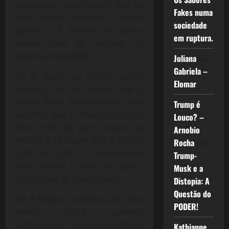
comprador para todo o lote de
Fakes numa
seus títulos leiloados. Captou
sociedade
apenas 3,6 bilhões de euros,
em ruptura.
pouco mais da metade do
volume pretendido.
Juliana
em
Gabriela –
(2)
O Banco da Grécia (banco
Elomar
central) não só avisou que a
dívida ficou insustentável, mas
Trump é
também que o Produto Interno
Louco? –
Bruto (PIB) do país recuará ao
Arnobio
menos 5,5% neste ano e outros
Rocha
em
2,8% em 2012. E acrescentou
Trump-
que cresceu o risco de que a
Musk e a
Grécia saia da área do euro.
Distopia: A
Questão do
(3)
A Bélgica anunciou que ficou
PODER!
muito difícil garantir
participação nas necessidades
Kathianne