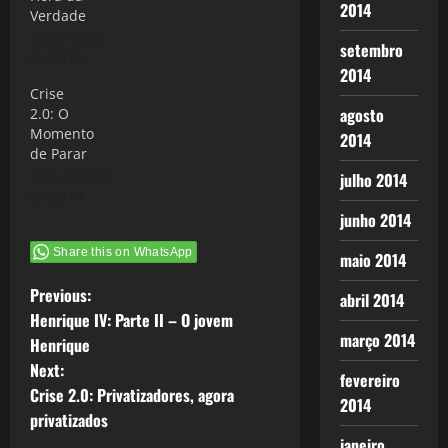
2014
Verdade
28 de maio
setembro
de 2012
2014
Crise
agosto
2.0: O
Momento
2014
de Parar
7 de janeiro
julho 2014
de 2013
junho 2014
Share this on WhatsApp
maio 2014
P
Previous:
abril 2014
Henrique IV: Parte II – O jovem
o
março 2014
Henrique
Next:
s
fevereiro
Crise 2.0: Privatizadores, agora
2014
t
privatizados
janeiro