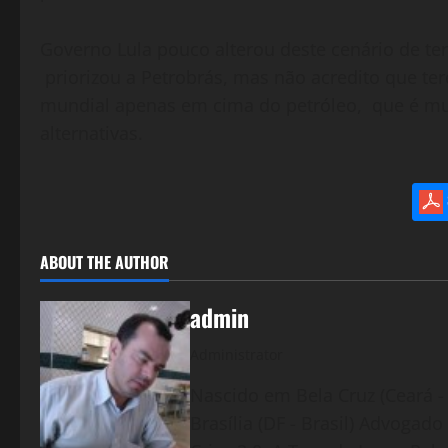
Governo Lula pouco alterou deste cenário de te
priorizou a Petrobrás, mas não acredito que t
mundial apenas em cima do petróleo, que é mu
alternativas.
ABOUT THE AUTHOR
admin
Administrator
Nascido em Bela Cruz (Ceará - 
Brasília (DF - Brasil) Advogad