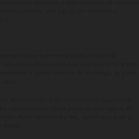
pouco tempo lançaram, o que considero, as melhores
sobre os demais, sem legado pra administrar,
on).
comunicações tivéssemos política industrial
nte com expressão mundial, mas não tem. Erros graves
, perdemos o bonde histórico de tecnologia de ponta
nítido.
rasil, abandonaram o desenvolvimento e passaram
dos equipamentos, houve perda de empregos e de
foram, maior exemplo é a Nec, que chegou a ser a
 Brasil.