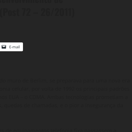
(Post 72 – 26/2011)
E-mail
do muro de Berlim, se preparava para uma nova era
nia celular, por volta de 1992 os principais padrões
 nos EUA – o CDMA. Ambas tecnologias prometiam a
ias, quedas de chamadas, e o pior a insegurança da
rs de equipamentos telefonia fixa passassem a