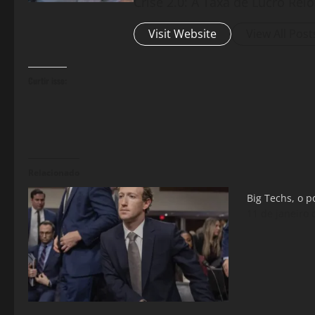
Crise 2.0: A Taxa de Lucro Rel
Visit Website
View All Post
Curtir isso:
Relacionado
Big Techs, o p
11 de janeiro 