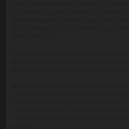
Havia capital abundante no mundo, busca de n
FHC preferiu o capital especulativo. Perdemos a 
grandes empresas querendo ir para novos merc
que os chineses, mas não tínhamos projeto de N
valor Econômico).
O modelo de privatização sem contrapartida naci
pouca articulação para que as compras fossem f
produziam, fez com que rapidamente se desmon
Apresentar resultado dos milhões de celulares
consumidores de produtos que não se faz aqui
entraremos na 4ª geração de telefonia celular ( 
continuaremos fora do circuito. Mesmo a univer
numa articulação de setores de serviços de Tel
produtos.