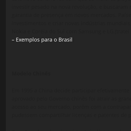
investir pesado na nova revolução, e buscaram
garantia de presença em novos mercados. Países
investimentos e criar novas indústrias mundiais
Nokia e Coréia do Sul com Samsung e LG.(tratei
– Exemplos para o Brasil
)
Modelo Chinês
Em 1995 a China decide participar efetivament
aprovado pelo Governo chinês foi atrair as gr
acesso ao seu mercado, porém com a contrapart
pudessem compartilhar licenças e patentes de 