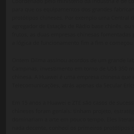
Coordenado pelo ministério da indústria e de 
para que os equipamentos dos grandes fabrica
protótipos chineses. Por exemplo uma Central 
agregador de Estação de Rádio base chinês, ou 
frutos, as duas empresas chinesas fomentadas
a lógica de funcionamento fim a fim e começou 
Ontem Dilma assinou acordos de um grande lab
Campinas, investimento em torno de US$ 350 
chinesa. A Huawei é uma empresa chinesa que 
Telecomunicações, atrás apenas da Secular Eric
Em 15 anos a Huawei e ZTE são casos de sucesso
chineses foram geniais: tinham projeto, estraté
dominariam a arte em pouco tempo. Eles litera
nada decente, conheci os primeiros protótipos d