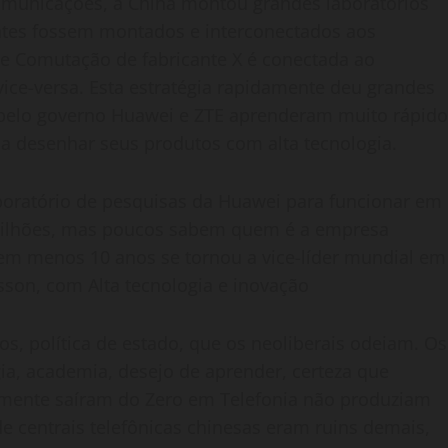
comunicações, a China montou grandes laboratórios
ntes fossem montados e interconectados aos
de Comutação de fabricante X é conectada ao
vice-versa. Esta estratégia rapidamente deu grandes
 pelo governo Huawei e ZTE aprenderam muito rápido
a desenhar seus produtos com alta tecnologia.
oratório de pesquisas da Huawei para funcionar em
milhões, mas poucos sabem quem é a empresa
em menos 10 anos se tornou a vice-líder mundial em
sson, com Alta tecnologia e inovação
s, política de estado, que os neoliberais odeiam. Os
gia, academia, desejo de aprender, certeza que
lmente saíram do Zero em Telefonia não produziam
e centrais telefônicas chinesas eram ruins demais,