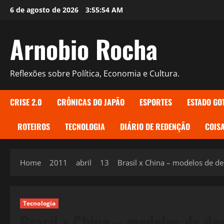
Skip
6 de agosto de 2026
3:55:55 AM
to
content
Arnobio Rocha
Reflexões sobre Política, Economia e Cultura.
CRISE 2.0
CRÔNICAS DO JAPÃO
ESPORTES
ESTADO GO
ROTEIROS
TECNOLOGIA
DIÁRIO DE REDENÇÃO
COISA
Home
2011
abril
13
Brasil x China – modelos de 
Tecnologia
Brasil x China – modelos de de