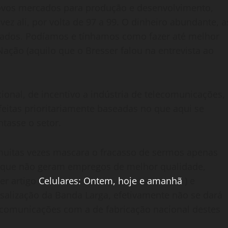
ovos mercados para produção e desenvolvimento,
vez ali, por volta de 97 a 99. O dinheiro abundante, a
ados. Podíamos e tínhamos como fazer até melhor
ação (aquilo que o Bresser falou na entrevista ao
onal, de incentivo a indústria de telecomunicações,
eitas prioritariamente baseadas no que aqui se
tasse o setor.
 muitas vezes mascara o fracasso de sermos apenas
, que não geram empregos de melhor qualidade,
ver artigo
Celulares: Ontem, hoje e amanhã
) e
salização da Banda Larga, efetivamente não se dará
ecomunicações com a de fabricação nacional destes