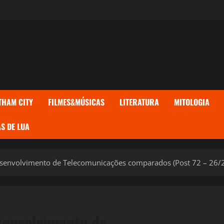
THAM CITY
FILMES&MÚSICAS
LITERATURA
MITOLOGIA
S DE LUA
desenvolvimento de Telecomunicações comparados (Post 72 – 26/
senvolvimento de