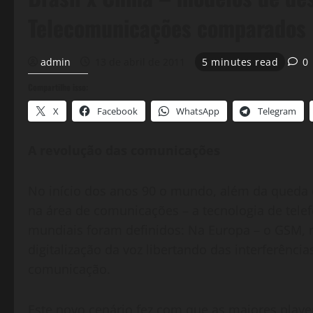
Telecomunicações comparados 
admin
13 de abril de 2011
5 minutes read
0
Compartilhe isso:
X
Facebook
WhatsApp
Telegram
A revolução das comunicações
No início dos anos 90 o mundo, além da queda 
na área de comunicações – a tecnologia de telefo
mundiais foram definidos: Na Europa – o GSM,
digitalização da voz libertando das interferênc
comunicação.
Este novo cenário fez com que as maiores playe