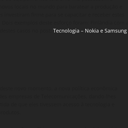
 novos locais no mundo para baratear a produção e
 investiram firme para se capacitar e receber estes
. Dois exemplos deste esforço foram: Finlândia com 
 destes casos no post:
Tecnologia – Nokia e Samsung
e deste novo momento, a nova política econômica
andes empresas de Telecomunicações, dando-lhes
ida de que eles tivessem acesso à tecnologia e
produtos.