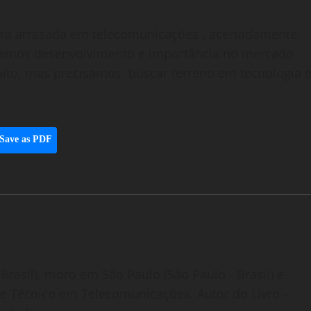
rra arrasada em telecomunicações , acertadamente,
eremos desenvolvimento e importância no mercado
ito, mas precisamos buscar terreno em tecnologia 
Save as PDF
Brasil), moro em São Paulo (São Paulo - Brasil) e
o e Técnico em Telecomunicações. Autor do Livro -