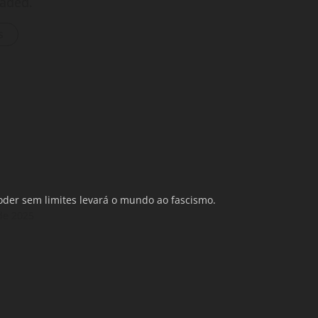
oaded.
s
oder sem limites levará o mundo ao fascismo.
de 2025