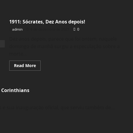
1911: Sócrates, Dez Anos depois!
admin
4 de dezembro de 2021
0
Dez anos depois, parece que foi ontem, naquele
domingo de manhã surgiu a especulação sobre a
morte...
Read
Read More
more
about
1911:
Sócrates,
Dez
o Corinthians
Anos
depois!
e sua inauguração oficial, que serviu também de...