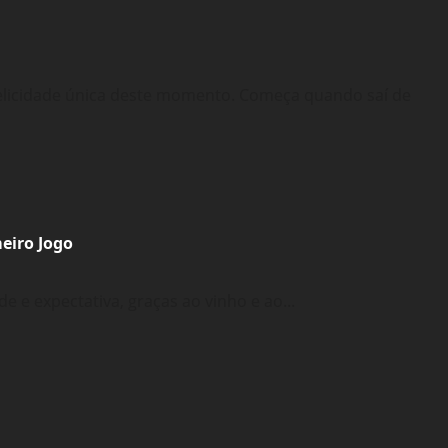
elicidade única deste momento. Começa quando saí de
meiro Jogo
e e expectativa, graças ao vinho e ao...