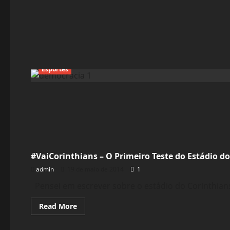
Esportes
Esportes
#VaiCorinthians – O Primeiro Teste do Estádio d
admin
19 de maio de 2014
1
Pensei em escrever sobre o estádio do Corinthians 
Read
Read More
more
about
Esportes
#VaiCorinthians