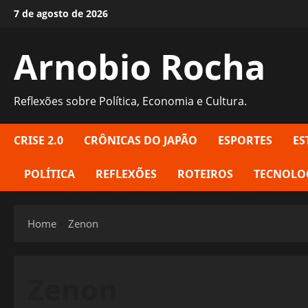
Skip
7 de agosto de 2026
to
content
Arnobio Rocha
Reflexões sobre Política, Economia e Cultura.
CRISE 2.0
CRÔNICAS DO JAPÃO
ESPORTES
ES
POLÍTICA
REFLEXÕES
ROTEIROS
TECNOLO
Home
Zenon
Zenon