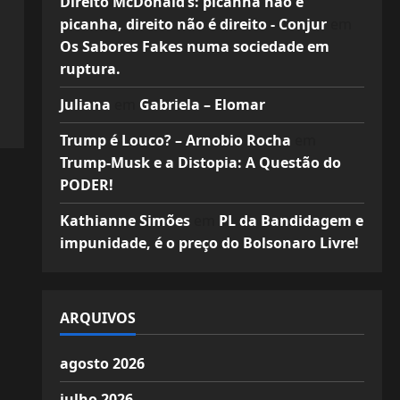
Direito McDonald’s: picanha não é
picanha, direito não é direito - Conjur
em
Os Sabores Fakes numa sociedade em
ruptura.
Juliana
em
Gabriela – Elomar
Trump é Louco? – Arnobio Rocha
em
Trump-Musk e a Distopia: A Questão do
PODER!
Kathianne Simões
em
PL da Bandidagem e
impunidade, é o preço do Bolsonaro Livre!
ARQUIVOS
agosto 2026
julho 2026