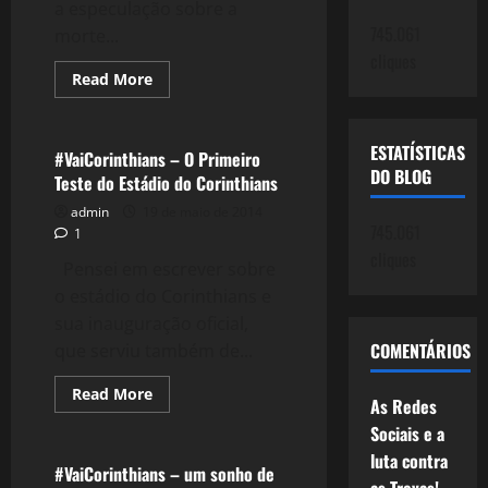
a especulação sobre a
745.061
morte...
cliques
Read
Read More
more
Esportes
about
1911:
Sócrates,
ESTATÍSTICAS
Dez
#VaiCorinthians – O Primeiro
Anos
DO BLOG
Teste do Estádio do Corinthians
depois!
admin
19 de maio de 2014
745.061
1
cliques
Pensei em escrever sobre
o estádio do Corinthians e
sua inauguração oficial,
COMENTÁRIOS
que serviu também de...
Read
Read More
As Redes
more
Esportes
about
Sociais e a
#VaiCorinthians
–
luta contra
O
#VaiCorinthians – um sonho de
Primeiro