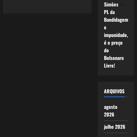
Simões
em
–
A
PL da
Emoção
de
Bandidagem
Ser.
e
impunidade,
é o preço
do
Bolsonaro
Livre!
ARQUIVOS
agosto
2026
julho 2026