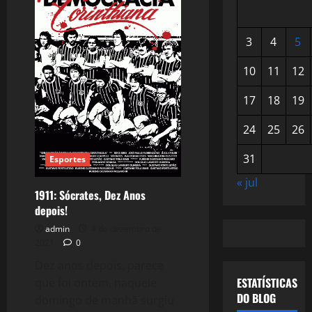
3
4
5
10
11
12
17
18
19
24
25
26
31
Esportes
« jul
1911: Sócrates, Dez Anos
depois!
admin
4 de dezembro de
2021
0
Dez anos depois, parece
ESTATÍSTICAS
que foi ontem, naquele
DO BLOG
domingo de manhã surgiu