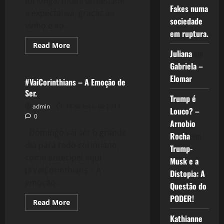
foi longa, muita ansiedade
Fakes numa
e expectativa, graças ao
sociedade
vinho e ao...
em ruptura.
Read
Read More
more
Juliana
em
Filmes&Músicas
about
Gabriela –
1093:
#VaiCorinthians
Elomar
:
#VaiCorinthians – A Emoção de
A
Ser.
Preparação
Trump é
para
admin
16 de maio de 2014
o
Louco? –
Primeiro
0
Jogo
Arnobio
Domingo vai ser o grande
Rocha
em
dia para todo corintiano,
Trump-
como antecipei aqui
Musk e a
(#VaiCorinthians – A
Distopia: A
emoção...
Questão do
PODER!
Read
Read More
more
about
Kathianne
#VaiCorinthians