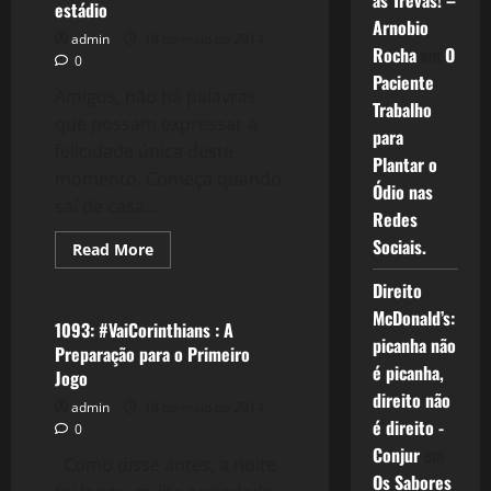
as Trevas! –
estádio
Teste
Arnobio
do
admin
18 de maio de 2014
Estádio
Rocha
em
O
do
0
Corinthians
Paciente
Amigos, não há palavras
Trabalho
que possam expressar a
para
felicidade única deste
Plantar o
momento. Começa quando
Ódio nas
saí de casa...
Redes
Sociais.
Read
Read More
more
Esportes
about
Direito
#VaiCorinthians
–
McDonald’s:
um
1093: #VaiCorinthians : A
sonho
picanha não
Preparação para o Primeiro
de
é picanha,
estádio
Jogo
direito não
admin
18 de maio de 2014
é direito -
0
Conjur
em
Como disse antes, a noite
Os Sabores