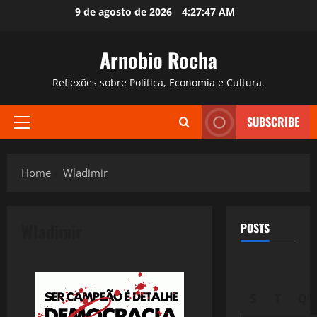
Skip
9 de agosto de 2026
4:27:48 AM
to
content
Arnobio Rocha
Reflexões sobre Política, Economia e Cultura.
SUBSCRIBE
Primary
Menu
Home
Wladimir
Wladimir
POSTS
S
T
Q