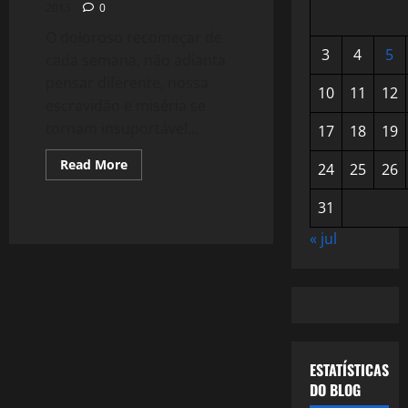
2013
0
O doloroso recomeçar de
3
4
5
cada semana, não adianta
pensar diferente, nossa
10
11
12
escravidão e miséria se
tornam insuportável...
17
18
19
Read
Read More
24
25
26
more
about
920:
31
A
Dor
« jul
de
ser
Segunda-
feira
ESTATÍSTICAS
DO BLOG