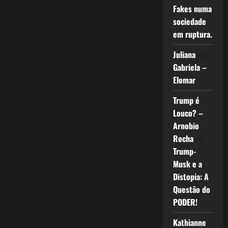
Fakes numa
sociedade
em ruptura.
Juliana
em
Gabriela –
Elomar
Trump é
Louco? –
Arnobio
Rocha
em
Trump-
Musk e a
Distopia: A
Questão do
PODER!
Kathianne