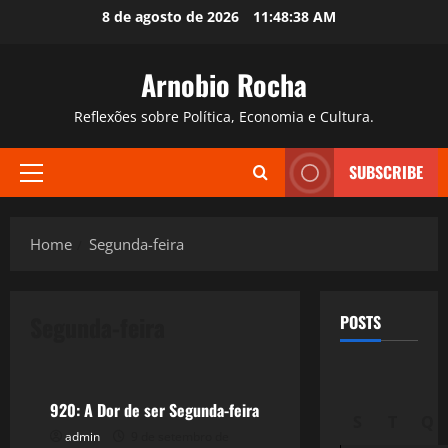
Skip
8 de agosto de 2026
11:48:38 AM
to
content
Arnobio Rocha
Reflexões sobre Política, Economia e Cultura.
SUBSCRIBE
Primary
Menu
Home
Segunda-feira
Segunda-feira
POSTS
Reflexões
920: A Dor de ser Segunda-feira
S
T
Q
admin
9 de setembro de