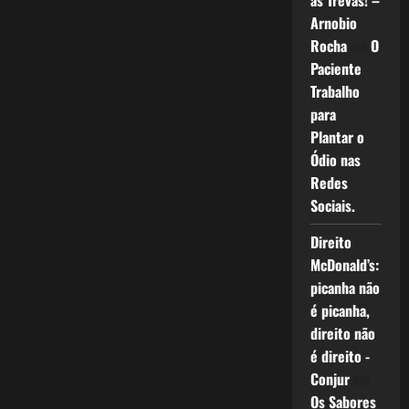
as Trevas! –
Arnobio
Rocha
em
O
Paciente
Trabalho
para
Plantar o
Ódio nas
Redes
Sociais.
Direito
McDonald’s:
picanha não
é picanha,
direito não
é direito -
Conjur
em
Os Sabores