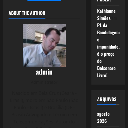
Kathianne
ABOUT THE AUTHOR
Simões
em
PL da
Bandidagem
e
impunidade,
é o preço
do
Bolsonaro
admin
Livre!
Administrator
Nascido em Bela Cruz (Ceará -
ARQUIVOS
Brasil), moro em São Paulo (São
Paulo - Brasil) e Brasília (DF -
agosto
Brasil) Advogado e Técnico em
2026
Telecomunicações. Autor do