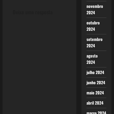
t
novembro
n
Deixe uma resposta
2024
a
outubro
2024
v
setembro
i
2024
g
agosto
2024
a
julho 2024
t
junho 2024
i
maio 2024
o
abril 2024
n
março 2024