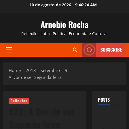
Skip
10 de agosto de 2026
9:46:25 AM
to
content
Arnobio Rocha
Reflexões sobre Política, Economia e Cultura.
SUBSCRIBE
Primary
Menu
Home
2013
setembro
9
A Dor de ser Segunda-feira
POSTS
Reflexões
920: A Dor de ser
Segunda-feira
S
T
Q