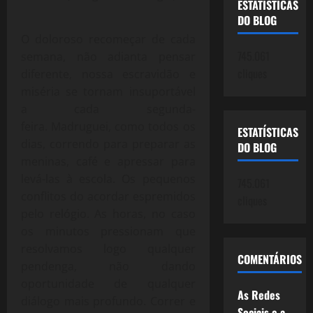
ESTATÍSTICAS
DO BLOG
O doloroso recomeçar de cada
745.061
semana, não adianta pensar
cliques
diferente, nossa escravidão e
miséria se tornam insuportável
a cada segunda-
feira. Madruguei, como todos os
ESTATÍSTICAS
dias, correndo para preparar as
DO BLOG
meninas, café e apressar para
levá-las à escola. Os pequenos
745.061
conflitos do acordar espremidos
cliques
pelo relógio. As horas, no caso
os minutos pressionam que
resolvamos logo qualquer
COMENTÁRIOS
pendenga, não dando
oportunidade de qualquer
As Redes
diálogo mais profundo. Correr e
Sociais e a