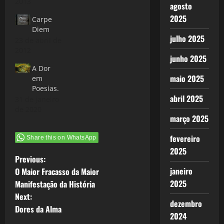
2013
agosto
2025
Carpe
Diem
julho 2025
23 de abril de
2012
junho 2025
A Dor
maio 2025
em
Poesias.
abril 2025
31 de janeiro
de 2020
março 2025
fevereiro
Share this on WhatsApp
2025
P
Previous:
janeiro
O Maior Fracasso da Maior
o
2025
Manifestação da História
Next:
s
dezembro
Dores da Alma
2024