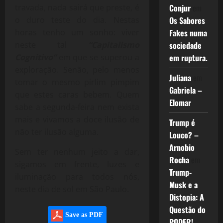
travada, nada sairá que preste, é
Conjur
em
o duro teste do dia. Nestas
Os Sabores
horas tenho um sonho: viver
Fakes numa
neste tal
“Capitalismo
sociedade
Cognitivo”
em que se superou a
em ruptura.
exploração. Senão, pelo menos
Juliana
em
tomar o mesmo pirlim pimpim
Gabriela –
que estes caras bebem. Quem
Elomar
sabe a segunda-feira nem exista
mais e vivamos a doce ilusão de
Trump é
não ter ilusão alguma.
Louco? –
Arnobio
Sem ter nenhum jeito a dar,
Rocha
em
sigamos em frente, luzes e
Trump-
iluminação para todos nós,
Musk e a
neste dia de sol em São Paulo.
Distopia: A
Questão do
Save as PDF
PODER!