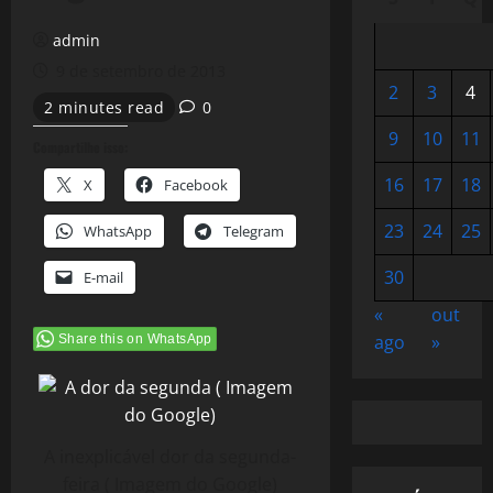
admin
9 de setembro de 2013
2
3
4
2 minutes read
0
9
10
11
Compartilhe isso:
16
17
18
X
Facebook
23
24
25
WhatsApp
Telegram
30
E-mail
«
out
ago
»
Share this on WhatsApp
A inexplicável dor da segunda-
feira ( Imagem do Google)