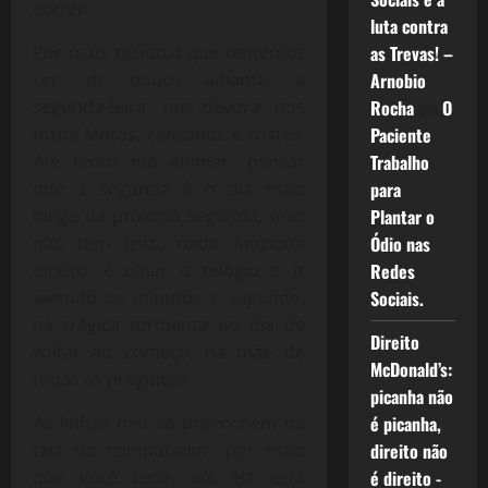
correr.
luta contra
Por mais racional que tentemos
as Trevas! –
ser, de pouco adianta, a
Arnobio
segunda-feira nos devora, nos
Rocha
em
O
torna lentos, cansados e tristes.
Paciente
Até tento me animar, pensar
Trabalho
que a segunda é o dia mais
para
longe da próxima segunda, mas
Plantar o
não tem jeito, nada funciona
Ódio nas
direito, é olhar o relógio e ir
Redes
vivendo os minutos e segundo,
Sociais.
na trágica tormenta do dia de
Direito
voltar ao começo, na mãe de
McDonald’s:
todas as preguiças.
picanha não
As linhas não se preenchem na
é picanha,
tela do computador, por mais
direito não
que você tecle, até ela está
é direito -