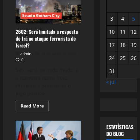
Estado Gotham City
3
4
5
2602: Será limitada a resposta
10
11
12
do Irã ao ataque Terrorista de
Israel?
17
18
19
admin
14 de junho de 2025
24
25
26
0
Sim, será, se nada muda, é
31
a resposta certa, hoje!
« jul
Primeiro é preciso ler o
jogo político...
Read
Read More
more
about
2602:
Será
ESTATÍSTICAS
limitada
a
DO BLOG
resposta