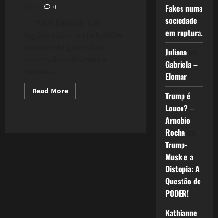
Fakes numa
2011
0
sociedade
“Dos bandos, das
em ruptura.
legiões cabos e chefesVêm
receber do general as
Juliana
em
ordens;Semelhantes a
Gabriela –
deuses...
Elomar
Read
Read More
Trump é
more
about
Louco? –
179:
Crise
Arnobio
2.0:
A
Rocha
em
ruptura
Trump-
do
Bloco
Musk e a
Europeu
Distopia: A
Questão do
PODER!
Kathianne