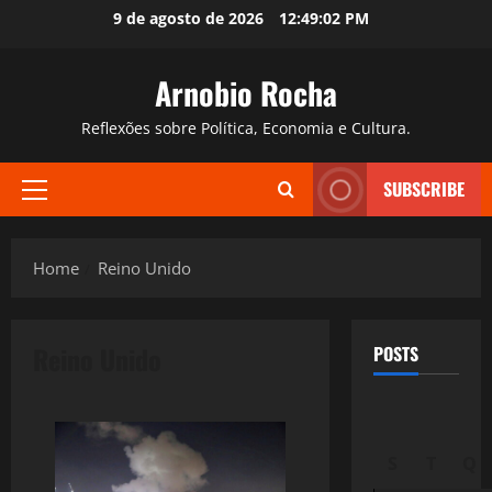
Skip
9 de agosto de 2026
12:49:03 PM
to
content
Arnobio Rocha
Reflexões sobre Política, Economia e Cultura.
SUBSCRIBE
Primary
Menu
Home
Reino Unido
Reino Unido
POSTS
S
T
Q