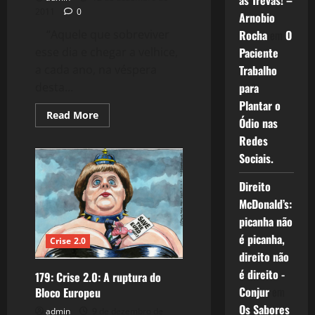
as Trevas! –
2011
0
Arnobio
“Aquele que sobreviver
Rocha
em
O
esse dia e chegar a velhice,
Paciente
a cada ano, na véspera
Trabalho
desta...
para
Plantar o
Read
Read More
Ódio nas
more
about
Redes
181:
Crise
Sociais.
2.0:
A
Ressaca
Direito
Britânica
McDonald’s:
picanha não
é picanha,
Crise 2.0
direito não
é direito -
179: Crise 2.0: A ruptura do
Conjur
em
Bloco Europeu
Os Sabores
admin
9 de dezembro de