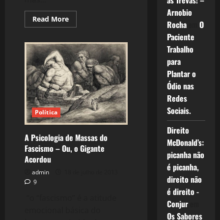
as Trevas! –
Arnobio
Read
Read More
Rocha
em
O
more
about
Paciente
879:
Joaquim
Trabalho
“Batman”,
A
para
Grosseria
Plantar o
Sem
Fim
Ódio nas
Redes
Sociais.
Política
Direito
A Psicologia de Massas do
McDonald’s:
Fascismo – Ou, o Gigante
picanha não
Acordou
é picanha,
admin
18 de julho de 2013
direito não
9
é direito -
“o “fascismo” é a atitude
Conjur
em
emocional básica do
Os Sabores