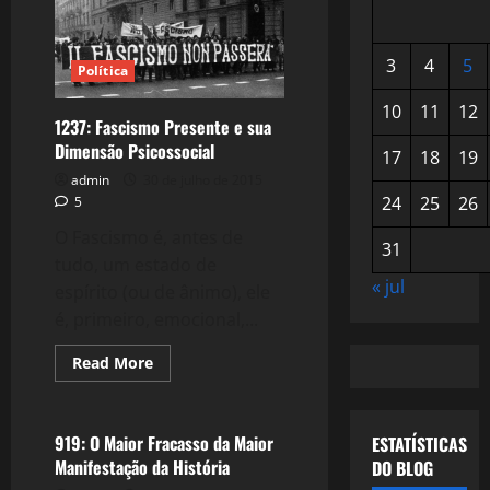
3
4
5
Política
10
11
12
1237: Fascismo Presente e sua
Dimensão Psicossocial
17
18
19
admin
30 de julho de 2015
24
25
26
5
O Fascismo é, antes de
31
tudo, um estado de
« jul
espírito (ou de ânimo), ele
é, primeiro, emocional,...
Read
Read More
more
Política
about
1237:
Fascismo
Presente
919: O Maior Fracasso da Maior
ESTATÍSTICAS
e
Manifestação da História
DO BLOG
sua
Dimensão