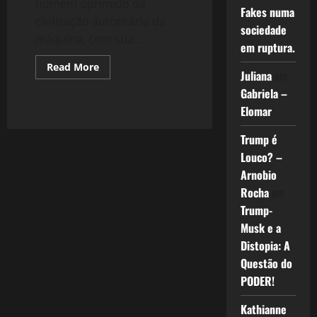
homem oprimido da
Fakes numa
civilização autoritária da
sociedade
máquina, com sua...
em ruptura.
Read
Read More
Juliana
em
more
about
Gabriela –
A
Psicologia
Elomar
de
Massas
do
Trump é
Fascismo
–
Louco? –
Ou,
Arnobio
o
Gigante
Rocha
em
Acordou
Trump-
Musk e a
Distopia: A
Questão do
PODER!
Kathianne