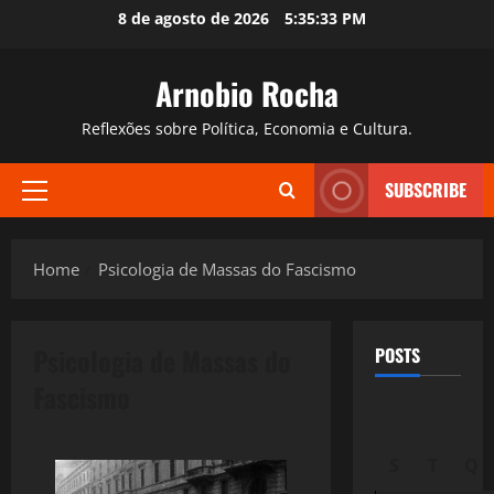
Skip
8 de agosto de 2026
5:35:34 PM
to
content
Arnobio Rocha
Reflexões sobre Política, Economia e Cultura.
SUBSCRIBE
Primary
Menu
Home
Psicologia de Massas do Fascismo
Psicologia de Massas do
POSTS
Fascismo
S
T
Q