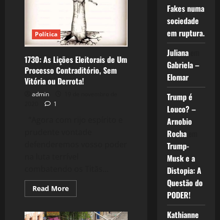
Fakes numa
sociedade
em ruptura.
Política
Juliana
em
1730: As Lições Eleitorais de Um
Gabriela –
Processo Contraditório, Sem
Elomar
Vitória ou Derrota!
admin
19 de novembro de
Trump é
2020
1
Louco? –
“Agora com rijo espírito e
Arnobio
prudente vontade
Rocha
em
defenderemos vosso poder
Trump-
na luta terrível
Musk e a
combatendo os Titãs...
Distopia: A
Questão do
Read
Read More
PODER!
more
about
1730:
Kathianne
As