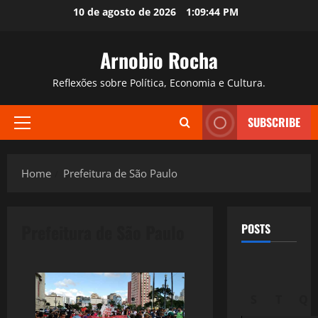
Skip
10 de agosto de 2026
1:09:45 PM
to
content
Arnobio Rocha
Reflexões sobre Política, Economia e Cultura.
SUBSCRIBE
Primary
Menu
Home
Prefeitura de São Paulo
Prefeitura de São Paulo
POSTS
S
T
Q