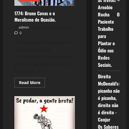
as Trevas! –
Arnobio
1774: Bruno Covas e o
Rocha
em
O
Moralismo de Ocasião.
Paciente
admin
31 de janeiro de 2021
Trabalho
0
para
Vejo muitos comentários
Plantar o
nas redes sociais
Ódio nas
condenando a presença do
Redes
prefeito da cidade de São
Sociais.
Paulo no...
Direito
Read
Read More
McDonald’s:
more
picanha não
about
1774:
é picanha,
Bruno
Covas
direito não
e
o
é direito -
Moralismo
de
Conjur
em
Ocasião.
Os Sabores