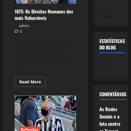
745.061
1875: Os Direitos Humanos dos
cliques
mais Vulneráveis
admin
19 de agosto de 2021
0
ESTATÍSTICAS
As atividades da Comissão
DO BLOG
de Direitos Humanos da
OAB/SP que tomo parte
745.061
são especiais, sempre me
cliques
sinto...
Read
Read More
more
about
COMENTÁRIOS
1875:
Os
Direitos
Humanos
As Redes
dos
mais
Sociais e a
Vulneráveis
luta contra
Reflexões