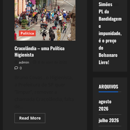
Lições
Simões
em
Eleitorais
de
PL da
Um
Processo
Bandidagem
Contraditório,
e
Sem
Vitória
impunidade,
Política
ou
Derrota!
é o preço
do
Cracolândia – uma Política
Higienista
Bolsonaro
Livre!
admin
8 de abril de 2020
0
Bruno Covas , o Higienista,
a Prefeitura de SP quer
ARQUIVOS
“limpar”, remover a
chamada Cracolândia, falta
agosto
de...
2026
Read
Read More
julho 2026
more
about
Cracolândia