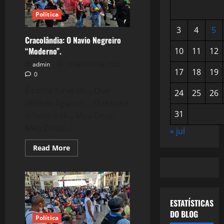
Política
3
4
5
Cracolândia: O Navio Negreiro
“Moderno”.
10
11
12
admin
15 de maio de 2022
17
18
19
0
É canto funeral! … Que
24
25
26
tétricas figuras! … Que cena
31
infame e vil… Meu Deus!
Meu Deus!...
« jul
Read
Read More
more
about
Cracolândia:
O
Navio
Negreiro
“Moderno”.
ESTATÍSTICAS
DO BLOG
Política