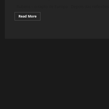
Rubens – o rapto de Europa Depois das reflexões d
Read
Read More
more
about
291:
Voltar
aos
clássicos