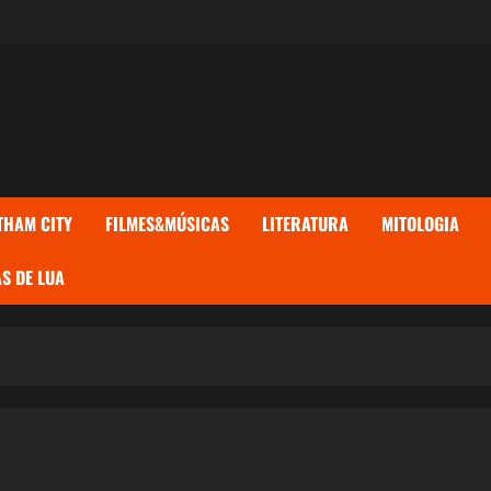
THAM CITY
FILMES&MÚSICAS
LITERATURA
MITOLOGIA
S DE LUA