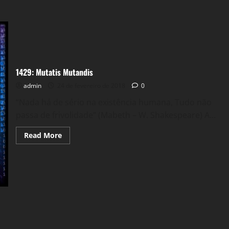
1429: Mutatis Mutandis
admin
24 de fevereiro de 2018
0
“Nada há de sério na existência humana, Tudo não
passa de frivolidade” (Mabeth – W. Shakespeare) A...
Read
Read More
more
about
1429:
Mutatis
Mutandis