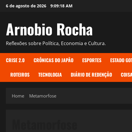
Skip
6 de agosto de 2026
9:09:18 AM
to
content
Arnobio Rocha
Reflexões sobre Política, Economia e Cultura.
CRISE 2.0
CRÔNICAS DO JAPÃO
ESPORTES
ESTADO GO
ROTEIROS
TECNOLOGIA
DIÁRIO DE REDENÇÃO
COISA
Home
Metamorfose
Metamorfose