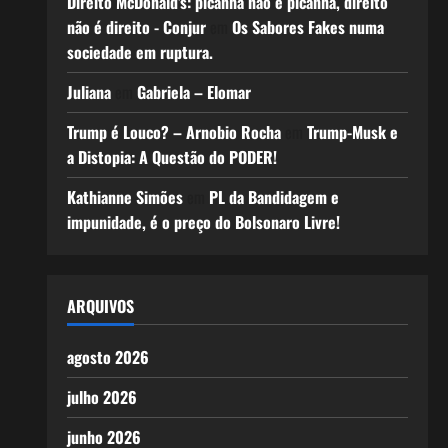
Direito McDonald’s: picanha não é picanha, direito
não é direito - Conjur
em
Os Sabores Fakes numa
sociedade em ruptura.
Juliana
em
Gabriela – Elomar
Trump é Louco? – Arnobio Rocha
em
Trump-Musk e
a Distopia: A Questão do PODER!
Kathianne Simões
em
PL da Bandidagem e
impunidade, é o preço do Bolsonaro Livre!
ARQUIVOS
agosto 2026
julho 2026
junho 2026