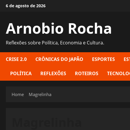
Skip
6 de agosto de 2026
to
content
Arnobio Rocha
Reflexões sobre Política, Economia e Cultura.
CRISE 2.0
CRÔNICAS DO JAPÃO
ESPORTES
ES
POLÍTICA
REFLEXÕES
ROTEIROS
TECNOLO
Home
Magrelinha
Magrelinha