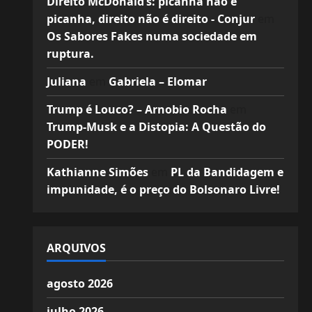
Direito McDonald’s: picanha não é
picanha, direito não é direito - Conjur
em
Os Sabores Fakes numa sociedade em
ruptura.
Juliana
em
Gabriela – Elomar
Trump é Louco? – Arnobio Rocha
em
Trump-Musk e a Distopia: A Questão do
PODER!
Kathianne Simões
em
PL da Bandidagem e
impunidade, é o preço do Bolsonaro Livre!
ARQUIVOS
agosto 2026
julho 2026