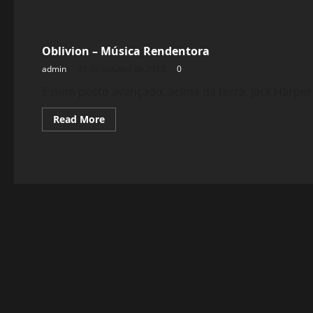
Filmes&Músicas
Oblivion – Música Rendentora
admin
25 de outubro de 2013
0
E num posto avançado, acima da terra, Jack Harper 
Read
Read More
more
about
Oblivion
–
Música
Rendentora