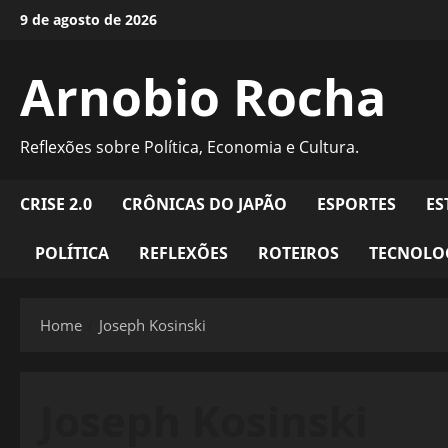
Skip
9 de agosto de 2026
to
content
Arnobio Rocha
Reflexões sobre Política, Economia e Cultura.
CRISE 2.0
CRÔNICAS DO JAPÃO
ESPORTES
ES
POLÍTICA
REFLEXÕES
ROTEIROS
TECNOLO
Home
Joseph Kosinski
Joseph Kosinski