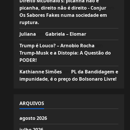
Direito McDonald’s: picanha não é
picanha, direito não é direito - Conjur
em
Os Sabores Fakes numa sociedade em
ruptura.
Juliana
em
Gabriela – Elomar
Trump é Louco? – Arnobio Rocha
em
Trump-Musk e a Distopia: A Questão do
PODER!
Kathianne Simões
em
PL da Bandidagem e
impunidade, é o preço do Bolsonaro Livre!
ARQUIVOS
agosto 2026
julho 2026