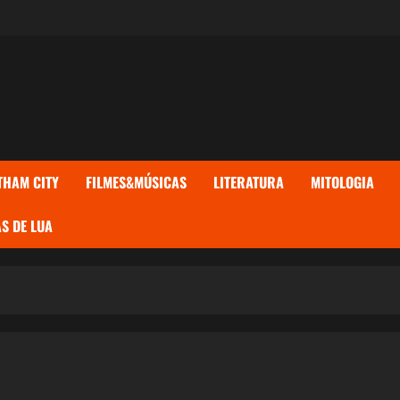
THAM CITY
FILMES&MÚSICAS
LITERATURA
MITOLOGIA
S DE LUA