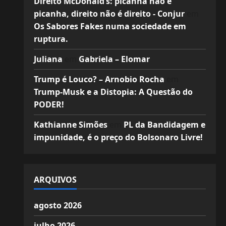
Direito McDonald’s: picanha não é
picanha, direito não é direito - Conjur
em
Os Sabores Fakes numa sociedade em
ruptura.
Juliana
em
Gabriela – Elomar
Trump é Louco? – Arnobio Rocha
em
Trump-Musk e a Distopia: A Questão do
PODER!
Kathianne Simões
em
PL da Bandidagem e
impunidade, é o preço do Bolsonaro Livre!
ARQUIVOS
agosto 2026
julho 2026