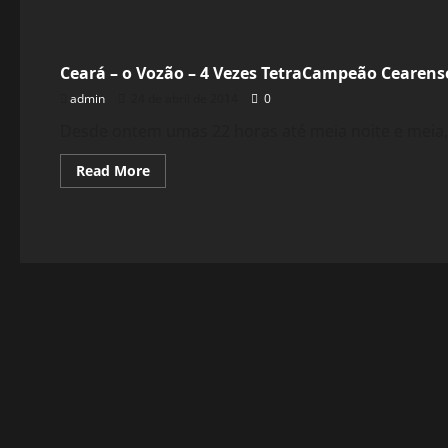
Esportes
Ceará – o Vozão – 4 Vezes TetraCampeão Cearens
admin
24 de abril de 2014
0
Desde ontem umas 22 horas até meia noite e meia,
Read
Read More
more
about
Ceará
–
o
Vozão
–
4
Vezes
TetraCampeão
Cearense