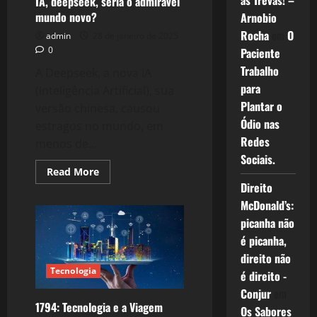
as Trevas! –
IA, deepseek, seria o admirável
e
a
mundo novo?
Arnobio
parceria
Rocha
em
O
com
admin
28 de janeiro de 2025
o
0
Paciente
Brasil!
Trabalho
A Deepseek, a nova IA
para
(Inteligência Artificial), sua
Plantar o
versão chinesa, causou
Ódio nas
estragos no mundo, em
Redes
menos de...
Sociais.
Read
Read More
more
Direito
about
2536:
McDonald’s:
A
China
picanha não
Tecnológica
é picanha,
e
sua
direito não
IA,
deepseek,
Tecnologia
é direito -
seria
o
Conjur
em
admirável
1794: Tecnologia e a Viagem
Os Sabores
mundo