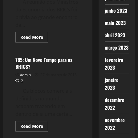
A reunião dos Ministros
da Economia dos BRICS foi
junho 2023
prévia ao grande encontro
maio 2023
da...
abril 2023
Read
Read More
more
Crise 2.0
about
março 2023
BRICS
–
Por
fevereiro
785: Um Novo Tempo para os
um
BRICS?
2023
Mundo
Mulitpolar
admin
27 de março de 2013
janeiro
2
2023
Os blocos comerciais
definidos no mundo,
dezembro
acabam trazendo em
2022
dentro de si uma certa...
novembro
Read
Read More
2022
more
about