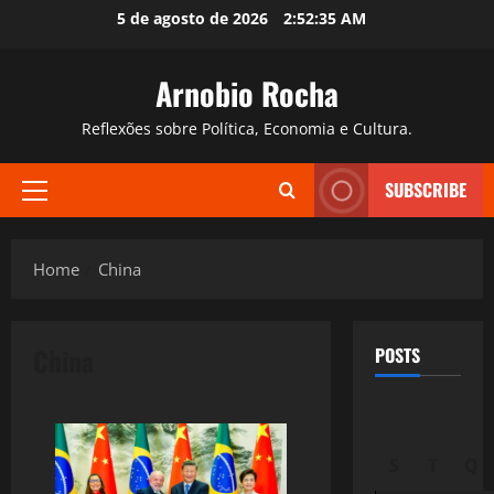
Skip
5 de agosto de 2026
2:52:36 AM
to
content
Arnobio Rocha
Reflexões sobre Política, Economia e Cultura.
SUBSCRIBE
Primary
Menu
Home
China
China
POSTS
S
T
Q