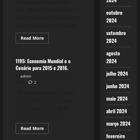
2024
irresponsabilidade sem
par, filhos do presidente e
outubro
seus ministros atacarem o
2024
maior parceiro comercial...
setembro
Read
Read More
2024
more
Crise 2.0
about
Brasil
agosto
x
China
2024
1195: Economia Mundial e o
–
Cenário para 2015 e 2016.
O
julho 2024
Bolsonarismo
admin
26 de novembro de
Destrói
a
2014
2
junho 2024
Economia
do
Nos últimos anos tenho
Brasil
maio 2024
feito um grande esforço
para trazer ao blog as
abril 2024
tendências e análises...
março 2024
Read
Read More
more
fevereiro
Crise 2.0
about