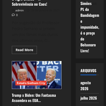
Simões
em
Sobrevivência no Caos!
PL da
admin
26 de janeiro de 2021
Bandidagem
0
e
Por sugestão do Professor
impunidade,
Pedro Serrano⁩ vi ontem
é o preço
um dos filmes mais duros
do
dos últimos anos, O...
Bolsonaro
Read
Read More
Livre!
more
about
O
Tigre
Branco
–
ARQUIVOS
A
Sobrevivência
no
agosto
Caos!
Estado Gotham City
2026
Trump x Biden: Um Fantasma
julho 2026
Assombra os EUA…