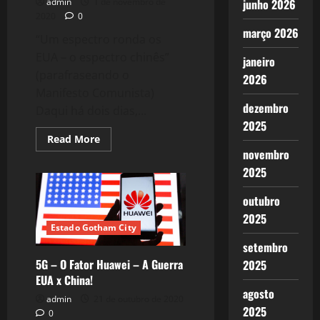
junho 2026
admin
1 de novembro de
2020
0
março 2026
“Um espectro ronda os
EUA – o espectro chinês”
janeiro
(parafraseando o
2026
Manifesto Comunista)
dezembro
Daqui há dois dias,...
2025
Read
Read More
more
novembro
about
Trump
2025
x
Biden:
Um
outubro
Fantasma
2025
Assombra
os
Estado Gotham City
EUA…
setembro
5G – O Fator Huawei – A Guerra
2025
EUA x China!
agosto
admin
21 de outubro de 2020
2025
0