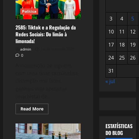
Política
3
4
5
2585: Tiktok e a Regulação da
10
11
12
Redes Sociais: Do limão à
limonada!
17
18
19
admin
14 de maio de 2025
0
24
25
26
A indiscrição de alguém,
31
com uma dose razoável de
distorção dos fatos,
« jul
ganhou vida apelativa
(machista) de...
Read
Read More
more
about
2585:
ESTATÍSTICAS
Tiktok
e
DO BLOG
a
Regulação