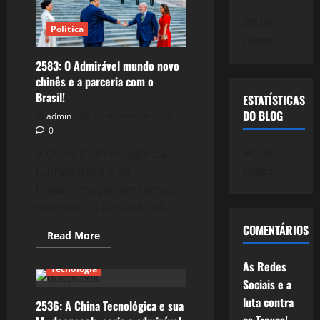
da
Redes
745.061
Sociais:
Política
cliques
Do
limão
à
2583: O Admirável mundo novo
limonada!
chinês e a parceria com o
Brasil!
ESTATÍSTICAS
DO BLOG
admin
13 de maio de 2025
0
745.061
A China é um milagre da
cliques
humanidade e de
transformação em tempo
recorde. Há cerca de 40...
COMENTÁRIOS
Read
Read More
more
about
As Redes
2583:
Tecnologia
O
Sociais e a
Admirável
mundo
luta contra
2536: A China Tecnológica e sua
novo
chinês