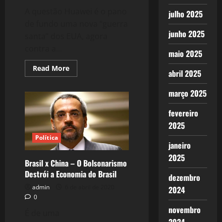
A questão Huawei é o pano
julho 2025
de fundo uma nova “guerra
junho 2025
santa” dos EUA, agora
contra a...
maio 2025
Read
Read More
abril 2025
more
about
5G
março 2025
–
O
Fator
fevereiro
Huawei
–
2025
A
Guerra
Política
janeiro
EUA
x
2025
China!
Brasil x China – O Bolsonarismo
Destrói a Economia do Brasil
dezembro
admin
6 de abril de 2020
2024
0
novembro
É de uma