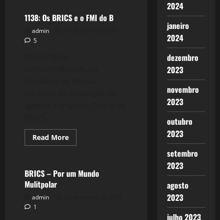
1195:
2024
Economia
Mundial
1138: Os BRICS e o FMI do B
e
janeiro
o
admin
16 de julho de 2014
Cenário
2024
5
para
2015
No Forte de
dezembro
e
2016.
Schoonenborch, ou
2023
Fortaleza de Nossa
novembro
Senhora de Assunção ou
2023
apenas Fortaleza, Ceará, os
BRICS...
outubro
2023
Read
Read More
more
Crise 2.0
about
setembro
1138:
2023
Os
BRICS
BRICS – Por um Mundo
e
Mulitpolar
agosto
o
FMI
2023
admin
27 de março de 2013
do
B
1
julho 2023