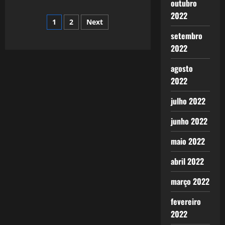
785:
outubro
Um
2022
Novo
Paginação
1
2
Next
Tempo
para
setembro
os
de
BRICS?
2022
posts
agosto
2022
julho 2022
junho 2022
maio 2022
abril 2022
março 2022
fevereiro
2022