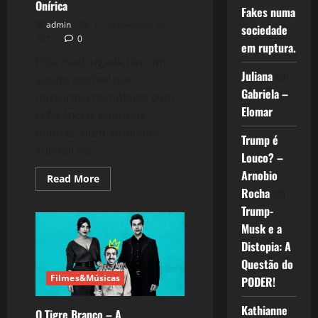
novo?
Onírica
Fakes numa
admin
17 de fevereiro de
sociedade
2021
0
em ruptura.
Esta madrugada tive um
Juliana
em
sonho incrível que
Gabriela –
misturava tecnologia com
Elomar
referências culturais
minhas, num ambiente
Trump é
surreal de...
Louco? –
Arnobio
Read
Read More
more
Rocha
em
about
1794:
Trump-
Tecnologia
Musk e a
e
a
Distopia: A
Viagem
Onírica
Questão do
Filmes&Músicas
PODER!
Kathianne
O Tigre Branco – A