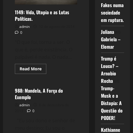
Fakes numa
1149: Vida, Utopia e as Lutas
sociedade
Políticas.
em ruptura.
admin
12 de agosto de 2014
Juliana
em
0
Gabriela –
“O que foi, torna a ser. O
Elomar
que é, perde existência. O
palpável é nada. O nada...
Trump é
Louco? –
Read
Read More
more
Arnobio
Política
about
Rocha
em
1149:
Vida,
Trump-
Utopia
988: Mandela, A Força do
e
Musk e a
Exemplo
as
Lutas
Distopia: A
admin
6 de dezembro de
Políticas.
Questão do
2013
0
PODER!
“Eu sou dono e senhor de
meu destino; Eu sou o
Kathianne