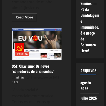
comandante de minha
Simões
em
alma”. (Invictus...
PL da
Bandidagem
Read
Read More
more
e
about
impunidade,
988:
Mandela,
é o preço
A
Força
do
do
Exemplo
Bolsonaro
Livre!
Política
951: Chavismo: Os novos
ARQUIVOS
"comedores de criancinhas"
admin
8 de outubro de 2013
agosto
3
2026
“A vida social é
essencialmente prática.
julho 2026
Todos os mistérios que