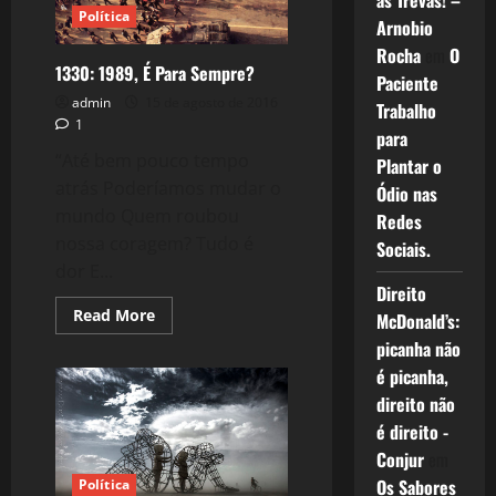
as Trevas! –
Política
Arnobio
Rocha
em
O
1330: 1989, É Para Sempre?
Paciente
admin
15 de agosto de 2016
Trabalho
1
para
“Até bem pouco tempo
Plantar o
atrás Poderíamos mudar o
Ódio nas
mundo Quem roubou
Redes
nossa coragem? Tudo é
Sociais.
dor E...
Direito
Read
Read More
McDonald’s:
more
about
picanha não
1330:
é picanha,
1989,
É
direito não
Para
Sempre?
é direito -
Conjur
em
Os Sabores
Política