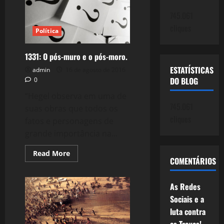
Queda.
745.061
cliques
Política
1331: O pós-muro e o pós-moro.
ESTATÍSTICAS
admin
16 de agosto de 2016
DO BLOG
0
“Hegel observa em uma de
745.061
suas obras que todos os
cliques
fatos e personagens de
grande importância na...
Read
Read More
COMENTÁRIOS
more
about
1331:
O
As Redes
pós-
muro
Sociais e a
e
o
luta contra
pós-
moro.