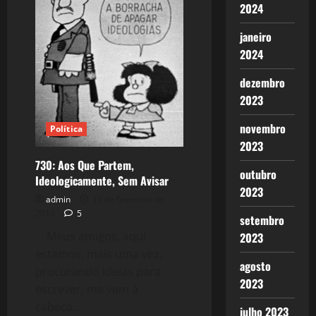
2024
janeiro
2024
dezembro
2023
novembro
Política
2023
730: Aos Que Partem,
outubro
Ideologicamente, Sem Avisar
2023
admin
15 de fevereiro de
2013
5
setembro
Meus amigos, aqui
2023
estamos, mais uma vez,
agosto
procurando ideias para
2023
escrever, me vem à
cabeça...
julho 2023