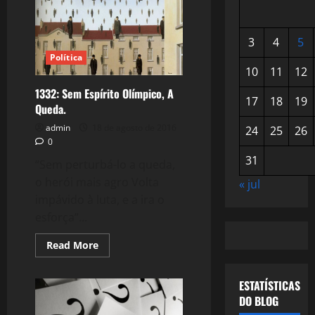
3
4
5
Política
10
11
12
1332: Sem Espírito Olímpico, A
17
18
19
Queda.
admin
18 de agosto de 2016
24
25
26
0
31
“Sem perturbá-lo a queda,
o herói mais agro Volta
« jul
impávido à luta, e a ira o
esforça”...
Read
Read More
more
about
1332:
Sem
ESTATÍSTICAS
Espírito
DO BLOG
Olímpico,
A