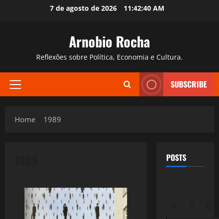
Skip
7 de agosto de 2026
11:42:41 AM
to
content
Arnobio Rocha
Reflexões sobre Política, Economia e Cultura.
SUBSCRIBE
Primary
Menu
Home
1989
1989
POSTS
S
T
Q