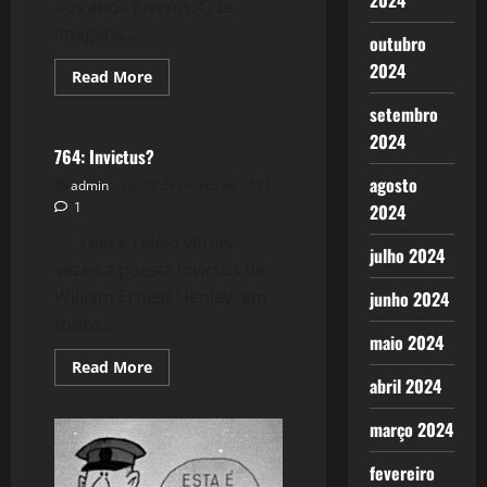
2024
aos anos juvenis. Que
imagens...
outubro
2024
Read
Read More
more
Política
about
setembro
845:
Utopia
2024
e
764: Invictus?
Ideologia
agosto
admin
13 de março de 2013
1
2024
Leio e releio várias
julho 2024
vezes a poesia Invictus de
William Ernest Henley, em
junho 2024
todos...
maio 2024
Read
Read More
more
abril 2024
about
764:
Invictus?
março 2024
fevereiro