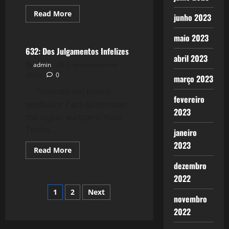
Read
Read More
junho 2023
more
Reflexões
about
730:
maio 2023
Aos
Que
632: Dos Julgamentos Infelizes
Partem,
abril 2023
Ideologicamente,
admin
5 de novembro de
Sem
2012
0
março 2023
Avisar
“Invento em mim o
fevereiro
sonhador Para quem quer
2023
me seguir eu quero mais
Tenho...
janeiro
2023
Read
Read More
more
about
dezembro
632:
2022
Dos
Julgamentos
Paginação
1
2
Next
Infelizes
novembro
de
2022