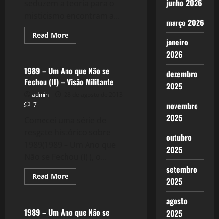
junho 2026
seduzem a teoria para o
misticismo encontram a...
março 2026
Read
Read More
janeiro
more
Política
about
2026
951:
Chavismo:
Os
1989 – Um Ano que Não se
dezembro
novos
Fechou (II) – Visão Militante
"comedores
2025
de
admin
28 de agosto de 2013
criancinhas"
novembro
7
2025
Comecei uma série de
resgate histórico sobre
outubro
1989(1989 – Um Ano que
2025
Não se Fechou (I) ), o...
setembro
Read
Read More
2025
more
Política
about
1989
agosto
–
Um
1989 – Um Ano que Não se
2025
Ano