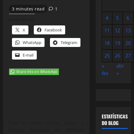
3 minutes read
1
4
5
6
Compartilhe isso:
X
Facebook
11
12
13
WhatsApp
Telegram
18
19
20
E-mail
25
26
27
«
abr
Share this on WhatsApp
fev
»
ESTATÍSTICAS
Leio e releio várias vezes a
DO BLOG
poesia
Invictus de William