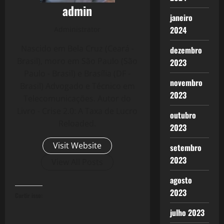
admin
janeiro
2024
Administrator
Nascido em Bela Cruz (Ceará -
dezembro
Brasil), moro em São Paulo (São
2023
Paulo - Brasil) e Brasília (DF -
novembro
Brasil) Advogado e Técnico em
2023
Telecomunicações. Autor do
Livro - Crise 2.0: A Taxa de Lucro
outubro
Reloaded.
2023
Visit Website
setembro
2023
View All Posts
agosto
2023
Curtir isso:
julho 2023