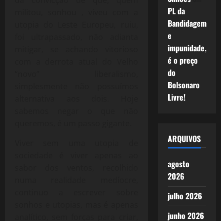
da convicção de que, quem
PL da
militou, sonhou , viveu com a
Bandidagem
utopia do Leste Europeu, ruiu,
e
foi ultrapassado, não adianta
impunidade,
mitigar, se achando vitorioso
é o preço
com a derrota atual do Velho
do
“novo” liberalismo,
Bolsonaro
simplesmente não possuímos
Livre!
alternativa aos dois. Hoje
sabemos negar o que não
queremos, é um passo gigante.
ARQUIVOS
Viver sem uma utopia de
sociedade é viver apenas ao
agosto
sabor dos ventos, recolhido
2026
numa realidade medíocre,
continuo a escrever sobre
julho 2026
sonhos e utopias, mas é apenas
junho 2026
analítico, sem forças para criar,