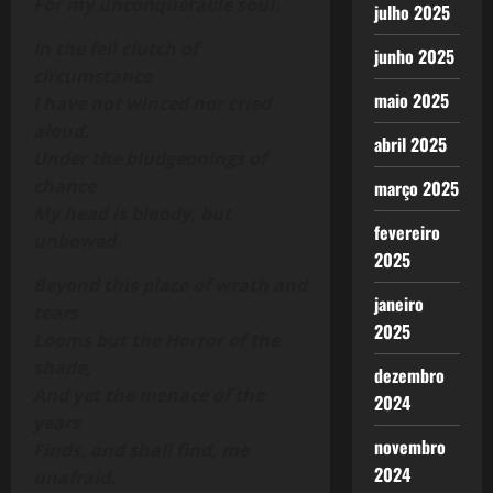
For my unconquerable soul.
julho 2025
In the fell clutch of
junho 2025
circumstance
maio 2025
I have not winced nor cried
aloud.
abril 2025
Under the bludgeonings of
chance
março 2025
My head is bloody, but
fevereiro
unbowed.
2025
Beyond this place of wrath and
janeiro
tears
2025
Looms but the Horror of the
shade,
dezembro
And yet the menace of the
2024
years
novembro
Finds, and shall find, me
2024
unafraid.