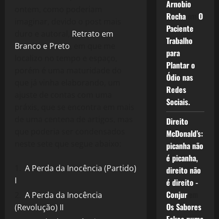
Arnobio
ontem, como poderiam
Rocha
em
O
imaginar, devido o post mais
Paciente
duro e autoral,
Retrato em
Trabalho
Branco e Preto
, em que me
para
localizo no tempo e espaço,
Plantar o
porém é uma maturidade do
Ódio nas
que já vinha elaborando, um
Redes
ajuste de contas com uma
Sociais.
práxis, que se encontra em mais
de uma centena de artigos, mas
Direito
que poderia ser condensados
McDonald’s:
neste sete que segue abaixo:
picanha não
é picanha,
A Perda da Inocência (Partido)
direito não
I
é direito -
Conjur
em
A Perda da Inocência
Os Sabores
(Revolução) II