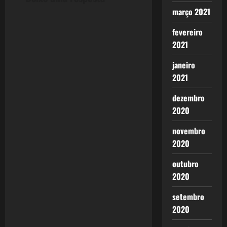
a
março 2021
t
fevereiro
i
2021
o
janeiro
2021
n
dezembro
2020
novembro
2020
outubro
2020
setembro
2020