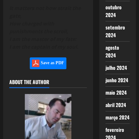
outubro
It matters not how strait the
2024
gate,
How charged with
setembro
punishments the scroll,
2024
I am the master of my fate:
I am the captain of my soul.
agosto
2024
Save as PDF
julho 2024
junho 2024
ABOUT THE AUTHOR
maio 2024
abril 2024
março 2024
fevereiro
2024