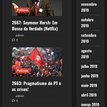
novembro
2019
Política
outubro
2667: Seymour Hersh: Em
2019
Busca da Verdade (Netflix)
setembro
admin
15 de janeiro de 2026
0
2019
agosto
2019
julho 2019
Política
junho 2019
2663: Pragmatismo do PT e
maio 2019
as crises!
abril 2019
admin
3 de janeiro de 2026
0
março 2019