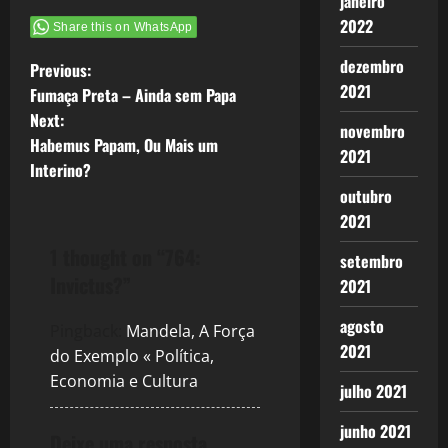
janeiro
2022
Share this on WhatsApp
dezembro
P
Previous:
2021
Fumaça Preta – Ainda sem Papa
o
Next:
novembro
Habemus Papam, Ou Mais um
s
2021
Interino?
t
outubro
2021
n
1 thought on “
764:
setembro
a
Invictus?
”
2021
v
agosto
Pingback:
Mandela, A Força
2021
do Exemplo « Política,
i
Economia e Cultura
julho 2021
g
junho 2021
Deixe uma resposta