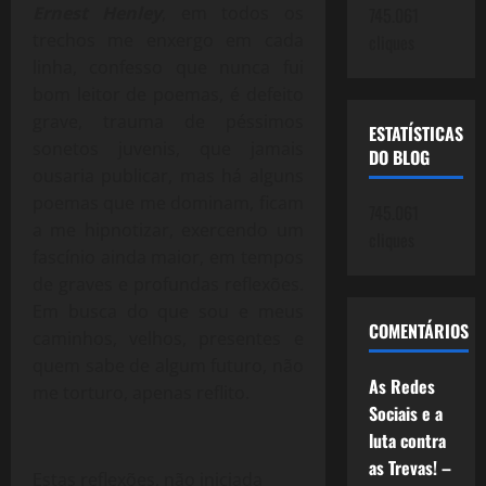
Ernest Henley
, em todos os
745.061
trechos me enxergo em cada
cliques
linha, confesso que nunca fui
bom leitor de poemas, é defeito
grave, trauma de péssimos
ESTATÍSTICAS
sonetos juvenis, que jamais
DO BLOG
ousaria publicar, mas há alguns
poemas que me dominam, ficam
745.061
a me hipnotizar, exercendo um
cliques
fascínio ainda maior, em tempos
de graves e profundas reflexões.
Em busca do que sou e meus
COMENTÁRIOS
caminhos, velhos, presentes e
quem sabe de algum futuro, não
As Redes
me torturo, apenas reflito.
Sociais e a
luta contra
as Trevas! –
Estas reflexões, não iniciada