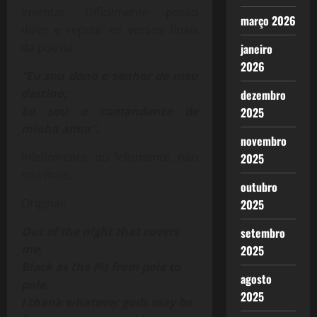
inventar. Dificilmente posso
março 2026
dizer e repetir os versos finais
da poesia:
janeiro
2026
“Eu sou dono e senhor de meu
destino;
dezembro
Eu sou o comandante de
2025
minha alma”.
novembro
Infelizmente, ou felizmente, não
2025
sou mais.
outubro
Original:
2025
Out of the night that covers
setembro
me,
2025
Black as the Pit from pole to
agosto
pole,
2025
I thank whatever gods may be