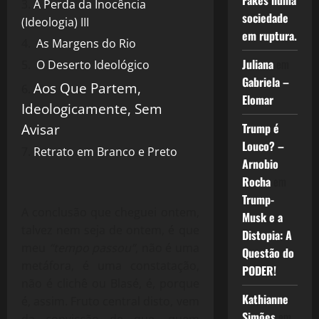
Fakes numa
A Perda da Inocência
sociedade
(Ideologia) III
em ruptura.
As Margens do Rio
Juliana
em
O Deserto Ideológico
Gabriela –
Aos Que Partem,
Elomar
Ideologicamente, Sem
Trump é
Avisar
Louco? –
Retrato em Branco e Preto
Arnobio
Rocha
em
Trump-
A conclusão que cheguei ontem,
Musk e a
talvez nem seja de ontem, é que
Distopia: A
meu
“tempo passou”
, não é uma
Questão do
metáfora, é uma constatação,
PODER!
não é clichê ou Blasé, é, porque
Kathianne
é, assim. Fruto central disto, vem
Simões
em