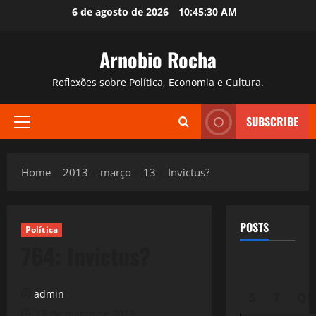
Skip
6 de agosto de 2026
10:45:31 AM
to
content
Arnobio Rocha
Reflexões sobre Política, Economia e Cultura.
SUBSCRIBE
Primary
Menu
Home
2013
março
13
Invictus?
POSTS
Política
764: Invictus?
admin
S
T
Q
13 de março de 2013