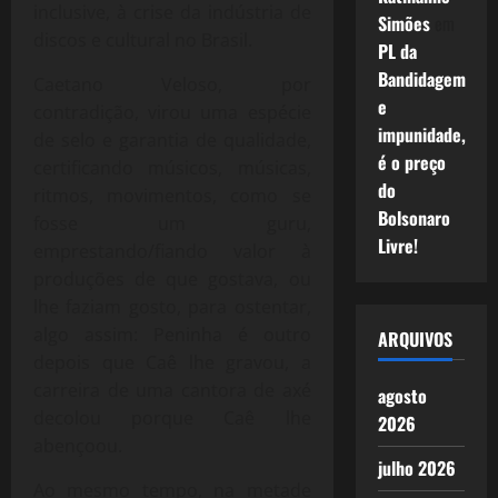
inclusive, à crise da indústria de
Simões
em
discos e cultural no Brasil.
PL da
Bandidagem
Caetano Veloso, por
e
contradição, virou uma espécie
impunidade,
de selo e garantia de qualidade,
é o preço
certificando músicos, músicas,
do
ritmos, movimentos, como se
Bolsonaro
fosse um guru,
Livre!
emprestando/fiando valor à
produções de que gostava, ou
lhe faziam gosto, para ostentar,
algo assim: Peninha é outro
ARQUIVOS
depois que Caê lhe gravou, a
carreira de uma cantora de axé
agosto
decolou porque Caê lhe
2026
abençoou.
julho 2026
Ao mesmo tempo, na metade