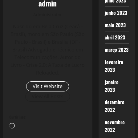
julho 2023
admin
junho 2023
Administrator
maio 2023
Nascido em Bela Cruz (Ceará -
Brasil), moro em São Paulo (São
abril 2023
Paulo - Brasil) e Brasília (DF -
março 2023
Brasil) Advogado e Técnico em
Telecomunicações. Autor do
fevereiro
Livro - Crise 2.0: A Taxa de Lucro
2023
Reloaded.
janeiro
Visit Website
2023
View All Posts
dezembro
2022
Curtir isso:
novembro
Carregando...
2022