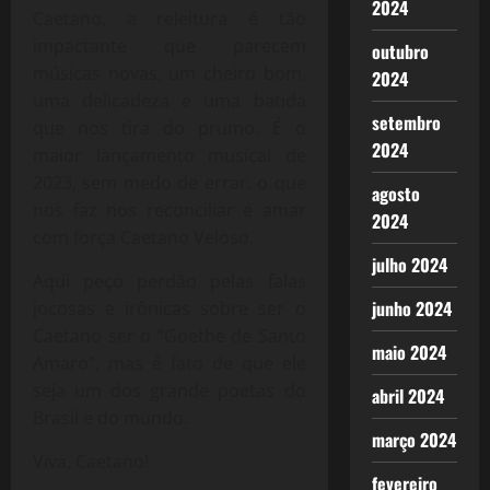
2024
Caetano, a releitura é tão
impactante que parecem
outubro
músicas novas, um cheiro bom,
2024
uma delicadeza e uma batida
setembro
que nos tira do prumo. É o
2024
maior lançamento musical de
2023, sem medo de errar, o que
agosto
nos faz nos reconciliar e amar
2024
com força Caetano Veloso.
julho 2024
Aqui peço perdão pelas falas
junho 2024
jocosas e irônicas sobre ser o
Caetano ser o “Goethe de Santo
maio 2024
Amaro”, mas é fato de que ele
seja um dos grande poetas do
abril 2024
Brasil e do mundo.
março 2024
Viva, Caetano!
fevereiro