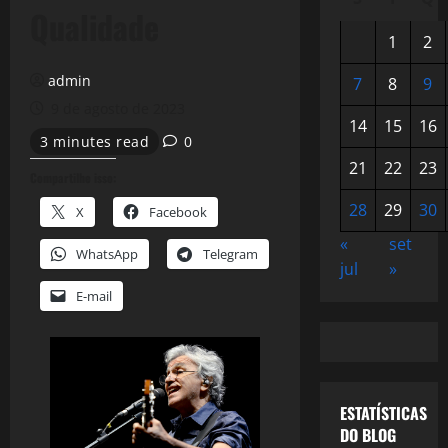
Qualidade
1
2
admin
7
8
9
9 de agosto de 2023
14
15
16
3 minutes read
0
21
22
23
Compartilhe isso:
28
29
30
X
Facebook
«
set
WhatsApp
Telegram
jul
»
E-mail
ESTATÍSTICAS
DO BLOG