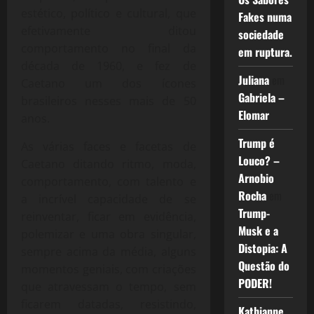
estético, político e cultural, que
Fakes numa
efetivamente ditou
sociedade
comportamento no final da
em ruptura.
década de 1960, e fez de
Juliana
em
Caetano um dos ícones
Gabriela –
brasileiros nesses mais de 50
Elomar
anos.
Trump é
As várias faces e facetas de
Louco? –
Caetano ditando ritmo, moda,
Arnobio
comportamento, com talento e
Rocha
em
a incrível capacidade de se
Trump-
reinventar, ficar em evidência,
Musk e a
polemizar e uma obra singular,
Distopia: A
sempre acima da média, alguns
Questão do
momentos geniais, com criações
PODER!
que atravessam o tempo, sem
ficarem datadas, resistindo,
Kathianne