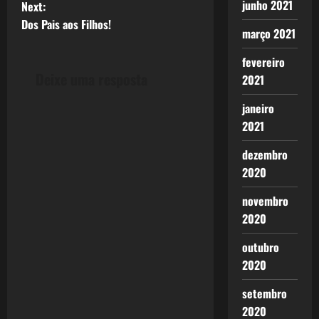
s
junho 2021
Next:
t
Dos Pais aos Filhos!
março 2021
n
fevereiro
Deixe uma resposta
2021
a
janeiro
v
2021
i
dezembro
g
2020
novembro
a
2020
t
outubro
i
2020
o
setembro
2020