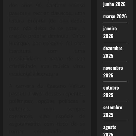
junho 2026
dos anos 90, Caetano Veloso
passou a recriar clássicos, uma
março 2026
leitura própria (de qualidade),
janeiro
mas, não deixa de se notar, a
2026
criação própria diminuiu. Chico
Buarque, por exemplo, foi para
dezembro
literatura com uma
2025
possibilidade e vazão de sua
criatividade, sua música virou
novembro
incidental à literatura.
2025
A carreira de Caetano Veloso
outubro
passou a viver desses repentes,
2025
polêmicas, opções políticas e
setembro
culturais, nem sempre
2025
coerentes, uma espécie de
esgotamento, com risco de se
agosto
tornar conservador, sem
2025