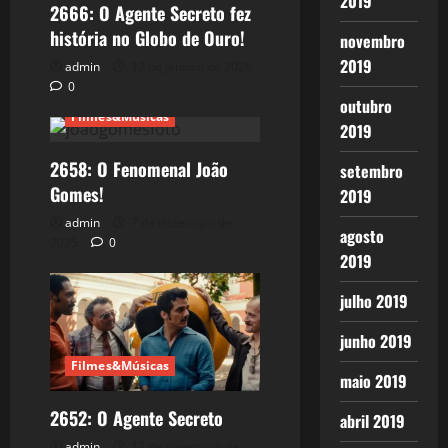
2019
2666: O Agente Secreto fez
história no Globo de Ouro!
novembro
2019
admin
12 de janeiro de 2026
0
outubro
Filmes&Músicas
2019
2658: O Fenomenal João
setembro
Gomes!
2019
admin
7 de dezembro de
agosto
2025
0
2019
julho 2019
junho 2019
Filmes&Músicas
maio 2019
2652: O Agente Secreto
abril 2019
admin
12 de novembro de