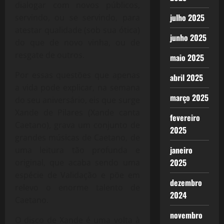
dialogar com novos públicos,
julho 2025
servindo, ou se servindo, para
atestar qualidade (sob sua ótica)
junho 2025
do que de novo vinha, ou de
resgate de outros.
maio 2025
Por essas questões que apenas
abril 2025
a vida pode explicar, na semana
março 2025
do seu aniversário, eis que surge
Xande de Pilares (Xande canta
fevereiro
Caetano), grava um conjunto de
2025
grandes músicas de Caetano, de
janeiro
uma leitura tão profunda e
2025
original, que acaba sendo uma
espécie de Validação e põe em
dezembro
relevo o enorme talento de
2024
Caetano.
novembro
O disco de Xande é uma volta à