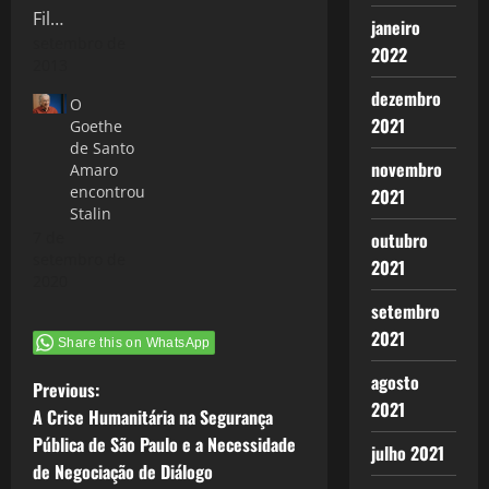
janeiro
setembro de
2022
2013
dezembro
O
2021
Goethe
de Santo
novembro
Amaro
encontrou
2021
Stalin
7 de
outubro
setembro de
2021
2020
setembro
2021
Share this on WhatsApp
agosto
P
Previous:
2021
A Crise Humanitária na Segurança
o
Pública de São Paulo e a Necessidade
julho 2021
de Negociação de Diálogo