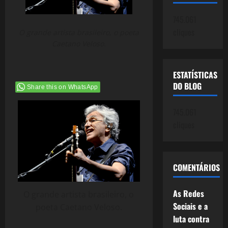
745.061
cliques
O grande artista brasileiro, o poeta
Caetano Veloso.
ESTATÍSTICAS
DO BLOG
Share this on WhatsApp
745.061
cliques
COMENTÁRIOS
As Redes
O grande artista brasileiro, o
Sociais e a
poeta Caetano Veloso.
luta contra