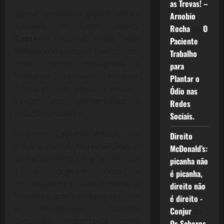
as Trevas! –
Nessa semana, o grande artista
Arnobio
bahiano, de Santo Amaro,
Rocha
em
O
Caetano
Emanuel Viana Teles
Paciente
Veloso
completou 81 anos, com
Trabalho
uma longeva, consagrada e
para
brilhante carreira artística.
Plantar o
Poeta, escritor, ensaísta, músico,
Ódio nas
cantor, ator, performático e
Redes
cidadão brasileiro.
Sociais.
O jovem Caetano Veloso, sua
Direito
irmã, a divinal, Maria Betânia, o
McDonald’s:
avatar Gilberto Gil e “a voz” Gal
picanha não
Costa, surgiram como a
é picanha,
renovação da música bahiana (e
direito não
brasileira, por conseguinte) com
é direito -
o movimento chamado
Conjur
em
Tropicália, importante corte
Os Sabores