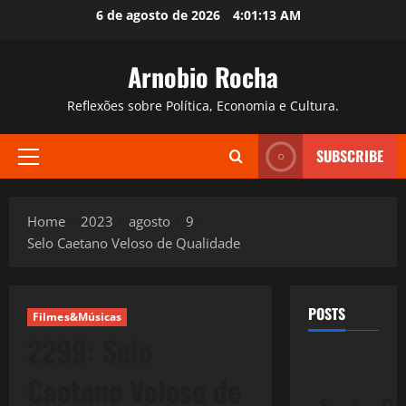
Skip
6 de agosto de 2026
4:01:14 AM
to
content
Arnobio Rocha
Reflexões sobre Política, Economia e Cultura.
SUBSCRIBE
Primary
Menu
Home
2023
agosto
9
Selo Caetano Veloso de Qualidade
POSTS
Filmes&Músicas
2299: Selo
Caetano Veloso de
S
T
Q