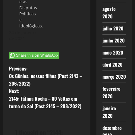
e as
Disputas
agosto
Políticas
2020
e
Ideológicas.
julho 2020
24 de janeiro
de 2021
junho 2020
maio 2020
Share this on WhatsApp
abril 2020
P
Previous:
Os Gênios, nossos filhos (Post 2143 –
março 2020
o
206/2022)
fevereiro
Next:
s
2020
2145: Fátima Rocha – 80 Voltas em
t
torno do Sol (Post 2145 – 208/2022)
janeiro
2020
n
dezembro
a
1 thought on “
2144: