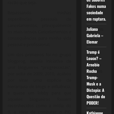
razão que seja.
Fakes numa
sociedade
Repassando minhas
em ruptura.
experiências pessoais de
cancelamentos, principalmente
Juliana
em
os mais tensos Cancelamentos e
Gabriela –
consequências para minha vida
Elomar
pessoal e profissional.
Trump é
Um dos primeiros foi no grupo
Louco? –
blogprog, aquela iniciativa de
Arnobio
unir blogueiros “progressistas”,
Rocha
em
por volta de 2009, 2010, acabou
Trump-
por virar uma espécie de
Musk e a
hierarquia de blogs e influência,
Distopia: A
e quase um lobby para que
Questão do
aqueles blogueiros fossem
PODER!
reconhecidos como a mídia do
B, a ideia de combater o PIG
Kathianne