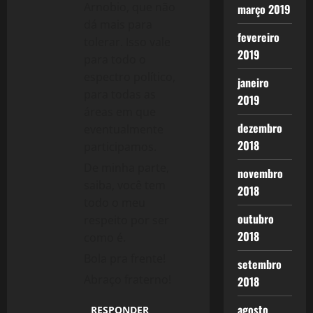
Arnobio, que não
março 2019
dá mais para
fevereiro
tolerar. Isso vale
2019
para todo o
espectro político,
janeiro
para todas as
2019
áreas em que
dezembro
eventualmente
2018
participamos.
De minha parte,
novembro
saiba, você tem
2018
todo o meu
outubro
respeito por ser
2018
como é.
Bola pra frente!
setembro
Abraço fraterno!
2018
agosto
RESPONDER