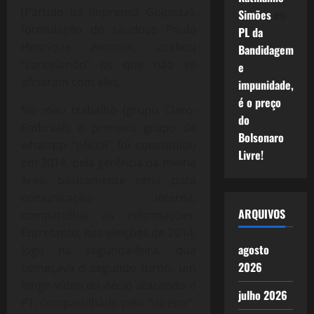
(Partido da Imprensa Golpista),
Simões
em
formulação do saudoso Paulo
PL da
Henrique Amorim, acabou
Bandidagem
“cancelando” os que não se
e
afinaram com eles.
impunidade,
é o preço
No meu trabalho (grupo Claro-
do
Embrael), o primeiro grupo de
Bolsonaro
whatspp “oficial” foi constituído
Livre!
em 2014, pela gerência da minha
área, basicamente seria para
comunicação interna,
ARQUIVOS
compartilhar as informações.
Entretanto, nas eleições de 2014,
agosto
logo na segunda-feira, que
2026
começava o segundo turno, um
longo vídeo do Aécio atacando o
julho 2026
PT, compartilhado pelo “diretor”,