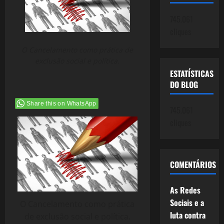
745.061
cliques
O Cancelamento como prática de
exclusão social e política.
ESTATÍSTICAS
DO BLOG
Share this on WhatsApp
745.061
cliques
COMENTÁRIOS
As Redes
Sociais e a
O Cancelamento como prática
luta contra
de exclusão social e política.