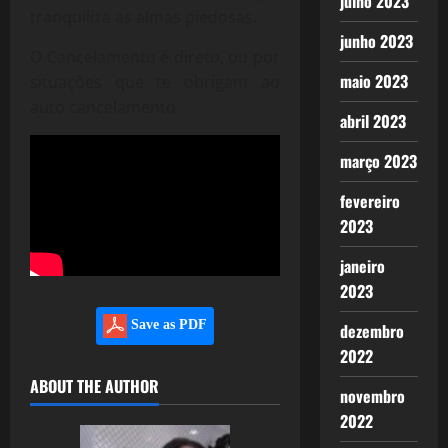
julho 2023
tranquiliza as almas piedosas.
junho 2023
O Cancelamento é direto, ou por
maio 2023
situações que te obrigam ao
auto cancelamento.
abril 2023
março 2023
fevereiro
2023
janeiro
2023
Save as PDF
dezembro
2022
ABOUT THE AUTHOR
novembro
2022