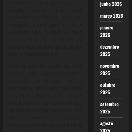
imediatamente respondi que se
junho 2026
aquele grupo era para
março 2026
proselitismo eleitoral, não era
obrigado a participar e saí. A
janeiro
vingança veio 2 anos e meio
2026
depois, com minha demissão,
dezembro
sei que teve relação quase direta
2025
com a minha rebeldia.
novembro
Num grupo de whats de uma
2025
comunidade que frequentava,
que não se discutia política
outubro
partidária, havia certa tolerância
2025
e quando alguém escorregava,
era lembrado do compromisso
setembro
de não derivar para o tema. Não
2025
obstante, no dia que a lava-jato
agosto
decretou a prisão de Lula e havia
2025