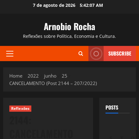
Skip
7 de agosto de 2026
5:42:08 AM
to
content
Arnobio Rocha
Reflexões sobre Política, Economia e Cultura.
SUBSCRIBE
Primary
Menu
Home
2022
junho
25
CANCELAMENTO (Post 2144 – 207/2022)
POSTS
Reflexões
2144:
CANCELAMENTO
S
T
Q