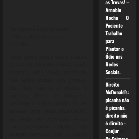
as Trevas! –
Arnobio
Rocha
em
O
Paciente
De repente você se sente
Trabalho
CANCELADO, ou se auto
para
cancelou.
Plantar o
Ódio nas
Muita gente pensa que a cultura
Redes
do CANCELAMENTO é uma moda
Sociais.
recente, uma nova tendência
nas redes sociais, nos grupos,
Direito
etc. Não, não é. A prática é
McDonald’s:
comum desde o bloqueio,
picanha não
unfollow
, e é bem antiga, houve
é picanha,
apenas uma certa atualização,
direito não
ao invés de individual, virou
é direito -
comportamento coletivo de
Conjur
em
apagar
pessoas, por qualquer
Os Sabores