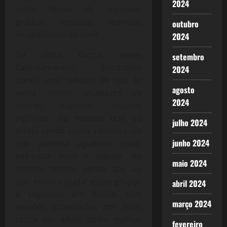
2024
como forma de repensar
práticas viciadas, mandos,
outubro
incapacidade de ouvir.
2024
De certa forma, esses
setembro
Cancelamentos, produzem
2024
dores, uma reflexão de que às
agosto
vezes somos incapazes de
2024
tolerar, suportar debates
inglórios, ou mesmo que eu
julho 2024
esteja sendo muita ranzinza, de
junho 2024
que poderia aguentar mais,
enfrentar mais o debate. Ao
maio 2024
mesmo tempo, penso que ao
sair, estou a ajudar esses grupos
abril 2024
a seguirem em frente, sem
março 2024
tensões provocadas por mim,
causa um alívio, defini melhor
fevereiro