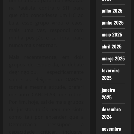
um chamado para manifestação
na Paulista, contra o STF para
julho 2025
que não concedesse um HC ao
junho 2025
Lula, esse grupo virou o caos,
mais uma vez, respondi com
maio 2025
minha posição e caí fora, para
nunca mais retornar.
abril 2025
Mais recentemente, em dois
março 2025
grupos de esquerda, o debate
fevereiro
degringolou, especificamente
2025
sobre as eleições na OAB/SP,
tomei a mesma atitude, preferi
janeiro
me auto CANCELAR, me retirei.
2025
Por fim, hoje, saí de mais grupos
dezembro
de juristas (aliás nem me sinto
2024
como tal) por entender que a
Democracia pressupõe a
novembro
capacidade criticar, inclusive,