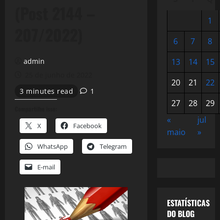
(Post 2144 –
1
207/2022)
6
7
8
admin
13
14
15
25 de junho de 2022
20
21
22
3 minutes read
1
27
28
29
Compartilhe isso:
«
jul
X
Facebook
maio
»
WhatsApp
Telegram
E-mail
ESTATÍSTICAS
DO BLOG