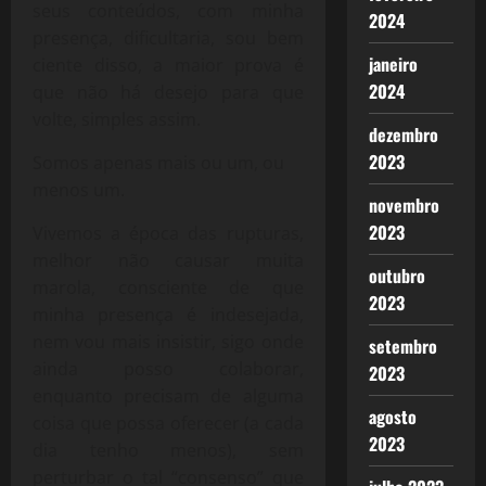
seus conteúdos, com minha
2024
presença, dificultaria, sou bem
janeiro
ciente disso, a maior prova é
2024
que não há desejo para que
volte, simples assim.
dezembro
2023
Somos apenas mais ou um, ou
menos um.
novembro
2023
Vivemos a época das rupturas,
melhor não causar muita
outubro
marola, consciente de que
2023
minha presença é indesejada,
nem vou mais insistir, sigo onde
setembro
ainda posso colaborar,
2023
enquanto precisam de alguma
agosto
coisa que possa oferecer (a cada
2023
dia tenho menos), sem
perturbar o tal “consenso” que