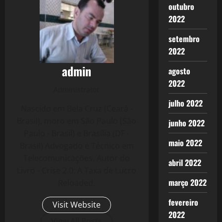
outubro
2022
setembro
2022
admin
agosto
2022
Administrator
julho 2022
Nascido em Bela Cruz (Ceará -
Brasil), moro em São Paulo (São
junho 2022
Paulo - Brasil) e Brasília (DF -
maio 2022
Brasil) Advogado e Técnico em
Telecomunicações. Autor do
abril 2022
Livro - Crise 2.0: A Taxa de Lucro
março 2022
Reloaded.
fevereiro
Visit Website
2022
View All Posts