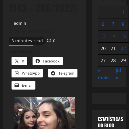
2143 – 206/2022)
1
admin
6
7
8
24 de junho de 2022
13
14
15
3 minutes read
0
20
21
22
Compartilhe isso:
27
28
29
X
Facebook
«
jul
WhatsApp
Telegram
maio
»
E-mail
ESTATÍSTICAS
DO BLOG