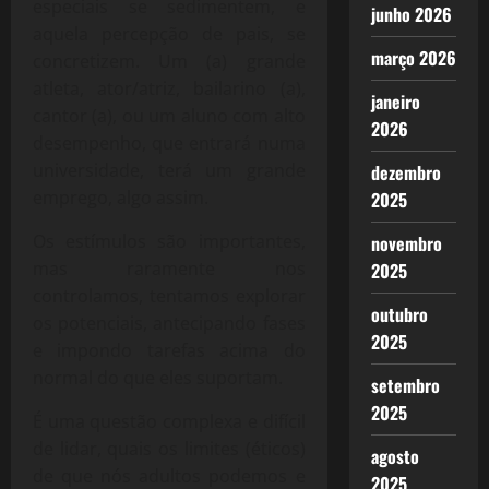
especiais se sedimentem, e
junho 2026
aquela percepção de pais, se
março 2026
concretizem. Um (a) grande
atleta, ator/atriz, bailarino (a),
janeiro
cantor (a), ou um aluno com alto
2026
desempenho, que entrará numa
universidade, terá um grande
dezembro
emprego, algo assim.
2025
Os estímulos são importantes,
novembro
mas raramente nos
2025
controlamos, tentamos explorar
outubro
os potenciais, antecipando fases
2025
e impondo tarefas acima do
normal do que eles suportam.
setembro
2025
É uma questão complexa e difícil
de lidar, quais os limites (éticos)
agosto
de que nós adultos podemos e
2025