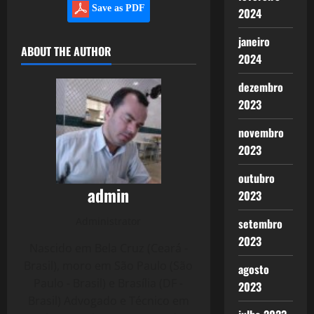
Save as PDF
2024
janeiro
ABOUT THE AUTHOR
2024
dezembro
2023
novembro
2023
outubro
admin
2023
Administrator
setembro
2023
Nascido em Bela Cruz (Ceará -
Brasil), moro em São Paulo (São
agosto
Paulo - Brasil) e Brasília (DF -
2023
Brasil) Advogado e Técnico em