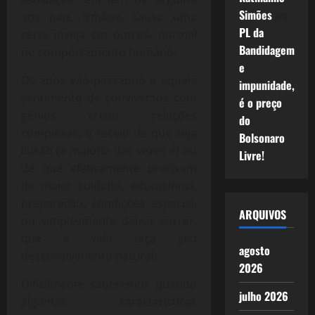
Simões
em
aos pais, irmãos, causa uma
PL da
certa inveja em outros, normal
Bandidagem
no comportamento humano.
e
Os anos vão passando e aquele
impunidade,
sentimento de convivemos com
é o preço
gênios criam relações
do
complexas, o receio de que seja
Bolsonaro
ilusão (a maioria das vezes é) ou
Livre!
de que efetivamente precisam
de maior cuidado, educacional,
preparação, condições especial,
ARQUIVOS
ou simplesmente deixar correr,
que a vida faça seu
agosto
desenvolvimento natural.
2026
Dificilmente saberemos quando
julho 2026
algumas características