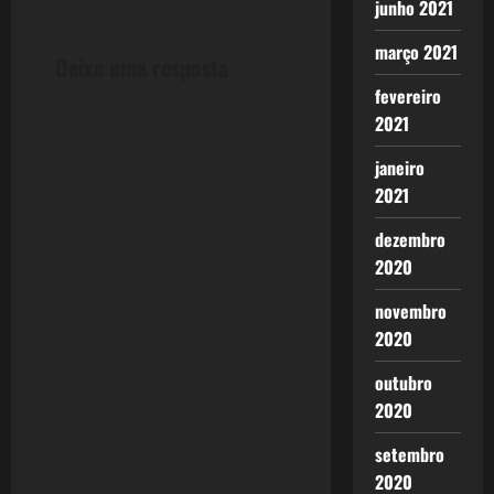
n
junho 2021
a
março 2021
Deixe uma resposta
v
fevereiro
2021
i
janeiro
g
2021
a
dezembro
2020
t
novembro
i
2020
o
outubro
2020
n
setembro
2020