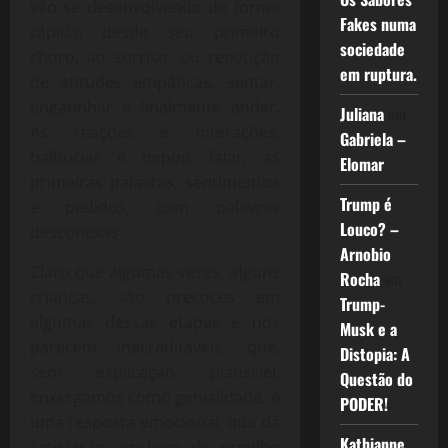
vão se desenvolvendo de forma
Fakes numa
rápida, desde seu primeiro
sociedade
choro, ao sorriso, ou repetição
em ruptura.
de atitudes empáticas, sentar,
engatinhar e finalmente andar.
Juliana
em
As reações e interações,
Gabriela –
balbuciar e depois falar, as
Elomar
primeiras palavras, sentimentos
Trump é
e pedidos, com palavras
Louco? –
desconexas.
Arnobio
Claro que algumas vezes, alguns
Rocha
em
crianças, são precoces em
Trump-
algumas dessas etapas e nos
Musk e a
parecem inacreditáveis, que,
Distopia: A
sem explicação plausível,
Questão do
enxergamos como genialidade, é
PODER!
uma resposta emocional, que dá
Kathianne
satisfação, enchem de orgulho