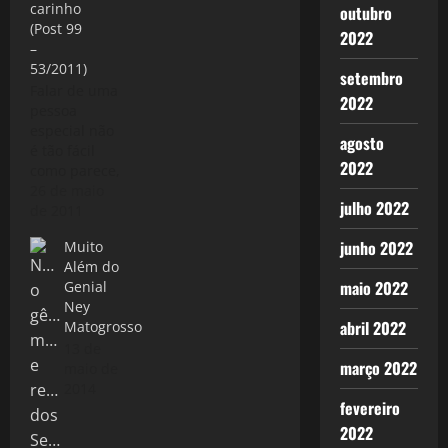
carinho
outubro
(Post 99
2022
–
53/2011)
setembro
Falar de uma
2022
pessoa
especial não
agosto
é tão fácil
2022
como parece,
principalmente
26 de maio
julho 2022
quando você
de 2011
priva de um
junho 2022
Muito
contato mais
Além do
próximo,
maio 2022
Genial
mais difícil
Ney
quando esta
abril 2022
Matogrosso
pessoa é um
13 de
ídolo, que
março 2022
maio de
você conhece
2014
e admira pela
fevereiro
TV, ler nos
2022
jornais e