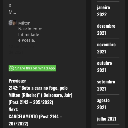
revistas e de
janeiro
repente ele
aparece em
2022
sua timeline
Milton
do Twitter,…
dezembro
Nascimento:
2021
Intimidade
e Poesia.
novembro
12 de janeiro
2021
de 2021
outubro
Share this on WhatsApp
2021
P
Previous:
setembro
2142: “Boto a cara no fogo, pelo
2021
o
Milton (Ribeiro)” ( Bolsonaro, Jair)
agosto
(Post 2142 – 205/2022)
s
2021
Next:
t
CANCELAMENTO (Post 2144 –
julho 2021
207/2022)