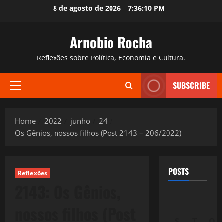
Skip
8 de agosto de 2026
7:36:11 PM
to
content
Arnobio Rocha
Reflexões sobre Política, Economia e Cultura.
SUBSCRIBE
Primary
Menu
Home
2022
junho
24
Os Gênios, nossos filhos (Post 2143 – 206/2022)
POSTS
Reflexões
2143: Os Gênios,
nossos filhos (Post
S
T
Q