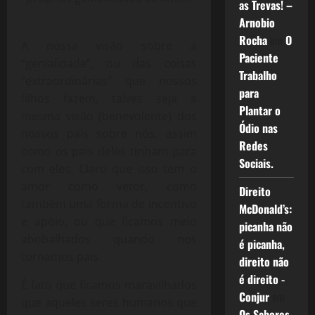
as Trevas! –
Arnobio
Rocha
em
O
A nossa visão sobre a
Paciente
“genialidade”, ou das coisas
Trabalho
“extraordinárias” que nossos
para
filhos fazem, talvez seja a
Plantar o
mesma visão (benevolente) dos
Ódio nas
nossos pais sobre nós, assim
Redes
como os pais deles tinham para
Sociais.
com eles. Claro que isso tem o
amor como vetor, como
Direito
também uma forma de incentivo
McDonald’s:
e apoio, ou que ficamos meio
picanha não
abobalhados quando nos
é picanha,
tornamos pais.
direito não
é direito -
É fato que ficamos maravilhados
Conjur
em
que aqueles seres humanos que
Os Sabores