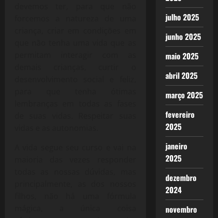
devemos ter, para que não
julho 2025
forcemos a natureza de uma
criança, criar em condições em
junho 2025
que não tenha uma vida que as
permitam interagir com as
maio 2025
demais crianças, curtir o
abril 2025
desenvolvimento social e feliz,
para que tenha ótimas
março 2025
lembranças em todas as fases
fevereiro
de suas vidas. Respeitar suas
2025
vidas e as autonomias.
janeiro
A vida segue seu curso e vai na
2025
maioria das vezes responder
todas as nossas dúvidas, mas
dezembro
principalmente, as dos nossos
2024
filhos, não há uma fórmula
mágica, a única coisa
novembro