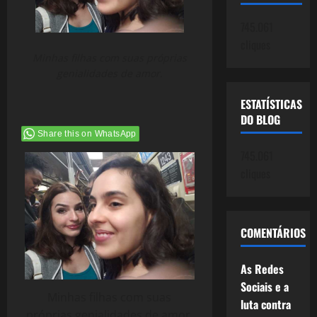
745.061
cliques
Minhas filhas com suas próprias
genialidades de amor.
ESTATÍSTICAS
DO BLOG
Share this on WhatsApp
745.061
cliques
COMENTÁRIOS
As Redes
Sociais e a
Minhas filhas com suas
luta contra
próprias genialidades de amor.