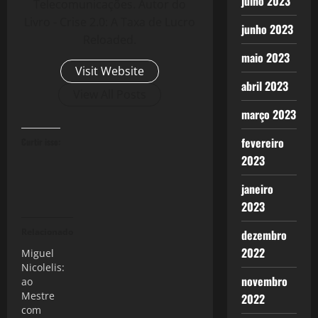
julho 2023
Telecomunicações. Autor do
Livro - Crise 2.0: A Taxa de Lucro
junho 2023
Reloaded.
maio 2023
Visit Website
abril 2023
View All Posts
março 2023
fevereiro
Curtir isso:
2023
janeiro
2023
Relacionado
dezembro
2022
Miguel
Nicolelis:
novembro
ao
Mestre
2022
com