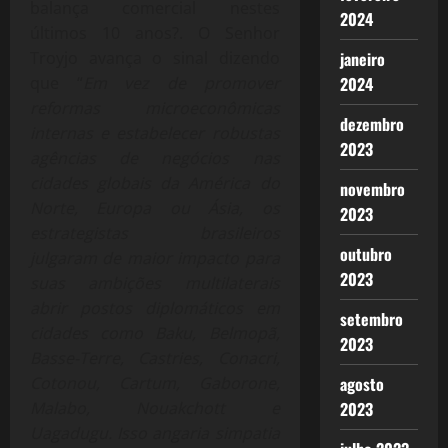
balança comercial nestes
2024
últimos 10 anos?. O Senhor
Troyjo avança o sinal dizendo
janeiro
que “
Em vez de promover
2024
reformas microeconômicas
dezembro
internas e estabelecer robustas
2023
agências de negócios nas
cidades globais da América do
novembro
Norte, Europa ou Ásia, os
2023
estrategistas brasileiros
outubro
julgaram de maior impacto para
2023
suas ambições multilaterais
abrir postos diplomáticos em
setembro
cidades como Baku, Belmopã,
2023
Basse-Terre, Castries, Conacri,
Cotonou, Cartum, Gaborone,
agosto
Malabo, Nouakchott e
2023
Uagadugu. Isso angaria simpatia