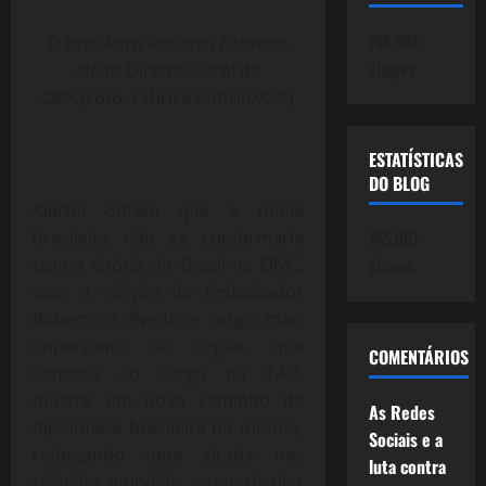
745.061
O brasileiro Roberto Azêvedo
cliques
eleito Diretor-Geral da
OMC(Foto: Fabrice Coffrin/AFP)
ESTATÍSTICAS
DO BLOG
Alertei ontem que a mídia
brasileira não se conformaria
745.061
com a vitória do Brasil na OMC,
cliques
com a eleição do Embaixador
Roberto Azêvedo e cargo mais
importante do órgão, que
COMENTÁRIOS
somado ao cargo na FAO,
mostra um novo caminho da
As Redes
diplomacia brasileira no mundo,
Sociais e a
reforçando uma virada nas
luta contra
relações mundiais, em particular