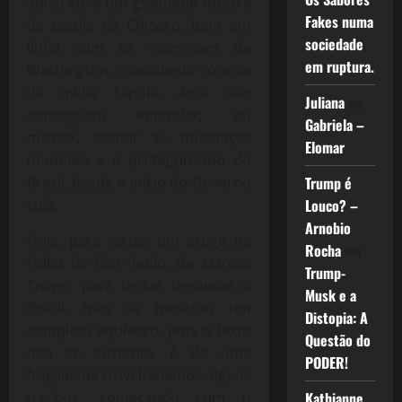
afinal ele é um graduado mestre
Fakes numa
da escola de Chicago, bem em
sociedade
linha com os interesses de
em ruptura.
Washington, coincidindo com os
da mídia tapuia. Aqui não
Juliana
em
conseguem entender, ou
Gabriela –
melhor, aceitar as mudanças
Elomar
mundiais e o protagonismo do
Brasil, desde o início do Governo
Trump é
Lula.
Louco? –
Arnobio
Hoje, para variar, um artigo na
Rocha
em
Folha de São Paulo, de Marcos
Trump-
Troyjo, para tentar desancar o
Musk e a
Brasil, mas se mostrou um
Distopia: A
completo equívoco, pois o texto
Questão do
não se sustenta, é de uma
PODER!
fragilidade risível, leiamos alguns
trechos, começando com o
Kathianne