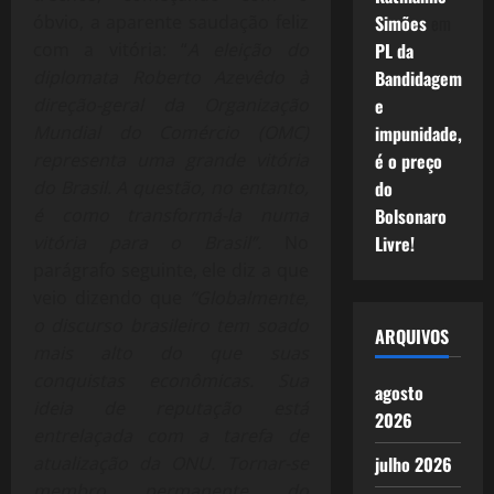
óbvio, a aparente saudação feliz
Simões
em
com a vitória: “
A eleição do
PL da
diplomata Roberto Azevêdo à
Bandidagem
direção-geral da Organização
e
Mundial do Comércio (OMC)
impunidade,
representa uma grande vitória
é o preço
do Brasil. A questão, no entanto,
do
é como transformá-la numa
Bolsonaro
vitória para o Brasil”.
No
Livre!
parágrafo seguinte, ele diz a que
veio dizendo que
“Globalmente,
o discurso brasileiro tem soado
ARQUIVOS
mais alto do que suas
conquistas econômicas. Sua
agosto
ideia de reputação está
2026
entrelaçada com a tarefa de
atualização da ONU. Tornar-se
julho 2026
membro permanente do