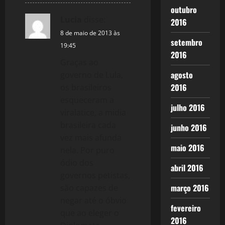
outubro
Lucia
disse:
2016
8 de maio de 2013 às
setembro
19:45
2016
Graças ao
agosto
governo de Lula,
2016
os brasileiros
esqueceram a
julho 2016
viralatice, a midia
brasileira cada
junho 2016
vez mais afunda
maio 2016
nela. Por puro
ódio dos
abril 2016
governos petistas,
março 2016
são capazes de
negar até o óbvio
fevereiro
que ao eleger o
2016