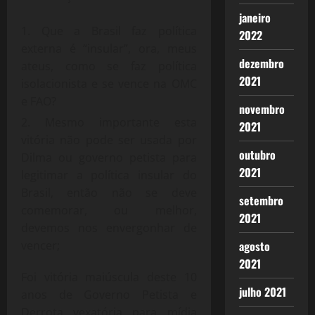
janeiro
Que a Brasil faz política
2022
externa é “insular”, ora, meus
dezembro
ateus, como se faz política
2021
isolacionista e se vence na OMC
e FAO?
novembro
Mesmo importante esta
2021
vitória não pode ser usada por
outubro
Dilma ou governo petista para
2021
legitimar a política insular do
Brasil, então não se deve
setembro
comemorar, ou melhor,
2021
devemos nos envergonhar de
vencer;
agosto
2021
Foi vitória maiúscula deste 10
julho 2021
anos de Governo Petista e
Derrota vexatória para mídia