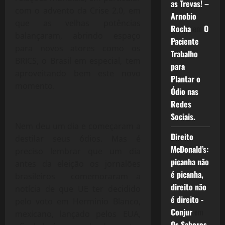
as Trevas! –
com o advento da Crise 2.0, em
Arnobio
que as velhas potências
Rocha
em
O
balançaram, abrindo espaço
Paciente
para novos atores como os
Trabalho
BRICS, o Brasil em especial, tem
para
aproveitando bem este novo
Plantar o
momento.
Ódio nas
Redes
Sociais.
Nem deu um dia e começaram a
Direito
destilar seus ódios. Mas é
McDonald’s:
preciso lembrar que um dia
picanha não
antes da eleição os jornalões
é picanha,
brasileiros comemoraram a
direito não
notícia de que UE ter decidido
é direito -
pelo voto em Herminio Blanco,
Conjur
em
mexicano, lançado pelos EUA,
Os Sabores