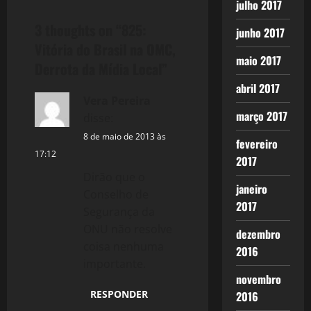
t
julho 2017
3 thoughts on “
825:
n
junho 2017
Vitória do Brasil na OMC,
maio 2017
a
Derrota da Mídia Local
”
abril 2017
v
Vera Pereira
março 2017
disse:
i
8 de maio de 2013 às
fevereiro
g
17:12
2017
a
Dirão que o
janeiro
Conselho de
2017
t
Segurança da
ONU não resolve
dezembro
i
coisa nenhuma
2016
importante.
o
novembro
n
RESPONDER
2016