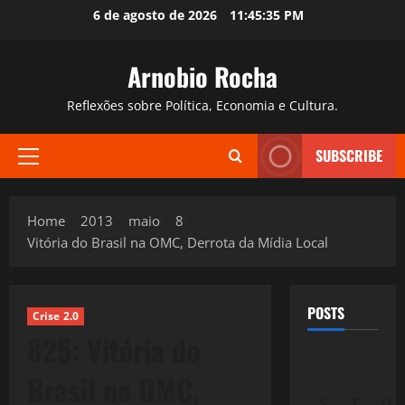
Skip
6 de agosto de 2026
11:45:36 PM
to
content
Arnobio Rocha
Reflexões sobre Política, Economia e Cultura.
SUBSCRIBE
Primary
Menu
Home
2013
maio
8
Vitória do Brasil na OMC, Derrota da Mídia Local
POSTS
Crise 2.0
825: Vitória do
Brasil na OMC,
S
T
Q