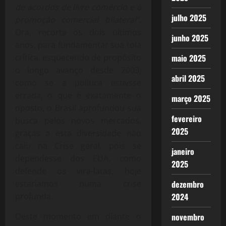
de acordos de livre comércio e à
julho 2025
promoção comercial bilateral”.
Ora, recorta os dois últimos
junho 2025
anos, para fundamentar sua tola
crítica, esquecendo de propósito
maio 2025
o longo avanço desde 2003,
abril 2025
como se a política estivsse
errada, o que é exatamente o
março 2025
oposto, o Brasil aprofundou sua
fevereiro
busca pelos novos mercados,
2025
graças a esta diversidade não
caiu na Crise geral, pois se
janeiro
dependesse dos EUA, como
2025
defende os vira-latas, hoje
estaríamos numa crise
dezembro
profunda.
2024
Deste momento em diante o
novembro