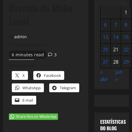
Derrota da Mídia
1
Local
6
7
8
admin
13
14
15
8 de maio de 2013
20
21
22
6 minutes read
3
27
28
29
Compartilhe isso:
«
jun
X
Facebook
abr
»
WhatsApp
Telegram
E-mail
Share this on WhatsApp
ESTATÍSTICAS
DO BLOG