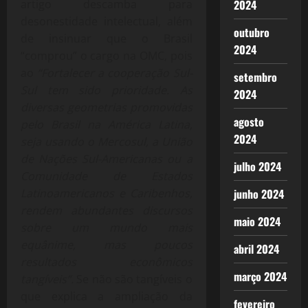
artigo descamba para
2024
desonestidade intelectual, além
outubro
de insinuar que o Brasil
2024
“comprou” o cargo na OMC, pois
ao
“Fortalecer a cooperação Sul-
setembro
Sul tem sido prioridade. As
2024
diversas geometrias promovidas
agosto
pelo Brasil na América Latina,
2024
seja usando o Mercosul, a União
de Nações Sul-Americanas ou a
julho 2024
Comunidade de Estados
Latinoamericanos e Caribenhos,
junho 2024
rendem abundantes discursos
maio 2024
sobre um mundo mais
equânime, mas poucos
abril 2024
resultados econômicos
março 2024
tangíveis”.
Se não são tangíveis o
que explica a ampliação da
fevereiro