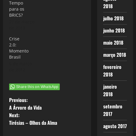
Tempo
2018
para os
BRICS?
julho 2018
27 de março
de 2013
junho 2018
Crise
maio 2018
2.0:
Momento
março 2018
Brasil
6 de março
fevereiro
de 2012
2018
janeiro
Share this on WhatsApp
2018
P
Previous:
setembro
A Árvore da Vida
o
2017
Next:
Tirésias – Olhos da Alma
s
agosto 2017