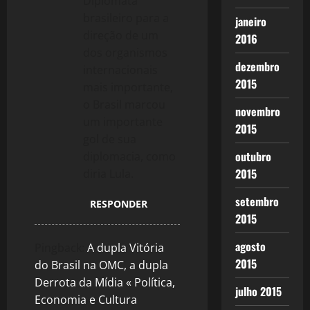
Diplomata
brasileiro para a
janeiro
direção de um
2016
dos organismos
dezembro
internacionais
2015
mais importante,
o Brasil marcou
novembro
um importante
2015
gol de sua
outubro
diplomacia, como
2015
diria Lula.
setembro
RESPONDER
2015
agosto
Pingback:
A dupla Vitória
2015
do Brasil na OMC, a dupla
Derrota da Mídia « Política,
julho 2015
Economia e Cultura