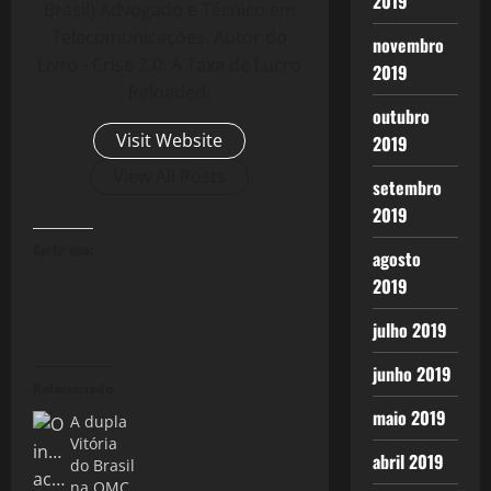
2019
Brasil) Advogado e Técnico em
Telecomunicações. Autor do
novembro
Livro - Crise 2.0: A Taxa de Lucro
2019
Reloaded.
outubro
Visit Website
2019
View All Posts
setembro
2019
Curtir isso:
agosto
2019
julho 2019
junho 2019
Relacionado
maio 2019
A dupla
Vitória
abril 2019
do Brasil
na OMC,