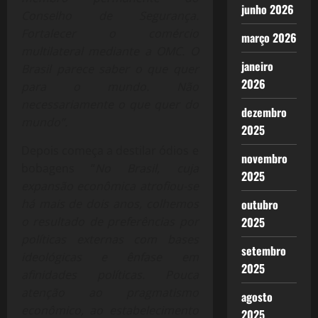
junho 2026
Conselho de Segurança.
Fortalecer o comércio
março 2026
multilateral mediante a OMC. O
janeiro
Brasil parece saber o que quer
2026
para o mundo. Não
necessariamente o que quer do
dezembro
mundo”.
2025
Depois começa a destilar ódios e
novembro
bobagens “
No Brasil, cuja
2025
expansão econômica atrofiou-se
há mais de dois anos, colhemos
outubro
o resultado de preferências por
2025
políticas externas com bases
setembro
ideológicas e ênfase em
2025
afinidades políticas. Pouca
atenção ao pragmatismo
agosto
econômico, ao estabelecimento
2025