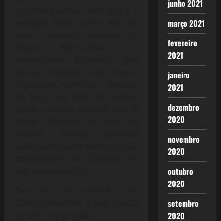
junho 2021
estúpida nacional, esta que é a
verdade. Então como não de
março 2021
pode contestar, tratemos de
fevereiro
relevar a importância, ou a
2021
menosprezar afirmando que
outros objetivos não foram
janeiro
alcançados, como faz o repórter
2021
da Folha no final da matéria
dezembro
sobre a eleição, dizendo que
”O
2020
Maior Objetivo do país na
política externa continua
novembro
inalcançado: a conquista da vaga
2020
permanente no Conselho de
Segurança da ONU”.
outubro
2020
Que dor de cotovelo, né?
Quando tivermos a vaga na CS
setembro
da ONU, o que dirão?
2020