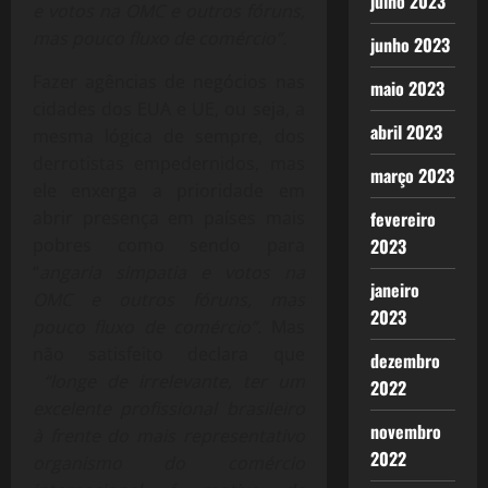
julho 2023
e votos na OMC e outros fóruns,
mas pouco fluxo de comércio”.
junho 2023
Fazer agências de negócios nas
maio 2023
cidades dos EUA e UE, ou seja, a
abril 2023
mesma lógica de sempre, dos
derrotistas empedernidos, mas
março 2023
ele enxerga a prioridade em
abrir presença em países mais
fevereiro
pobres como sendo para
2023
“
angaria simpatia e votos na
janeiro
OMC e outros fóruns, mas
2023
pouco fluxo de comércio”.
Mas
não satisfeito declara que
dezembro
“longe de irrelevante, ter um
2022
excelente profissional brasileiro
novembro
à frente do mais representativo
2022
organismo do comércio