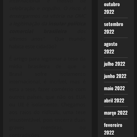
internacional é motivo de
outubro
celebração e orgulho. O risco é
2022
enxergarmos na vitória na OMC
a legitimação da
insular política
setembro
comercial brasileira
dos
2022
últimos anos”.
Que mundo
agosto
habita este cidadão?
2022
É artigo para legitimar a tese da
julho 2022
mídia brasileira de que o
Brasil sofre isolamento
junho 2022
internacional, é incrível, mas é
maio 2022
esta a tese, fazer comércio com
outros países, que não os EUA
abril 2022
ou UE é isolamento. Chegamos
aos raios do ridículo, uma tese
março 2022
insustentável, pois encerra duas
fevereiro
graves mentiras, ou
2022
contradições: