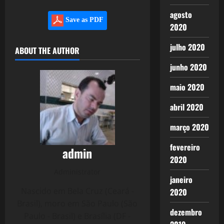
agosto
Save as PDF
2020
julho 2020
ABOUT THE AUTHOR
junho 2020
maio 2020
abril 2020
março 2020
fevereiro
admin
2020
Administrator
janeiro
Nascido em Bela Cruz (Ceará -
2020
Brasil), moro em São Paulo (São
dezembro
Paulo - Brasil) e Brasília (DF -