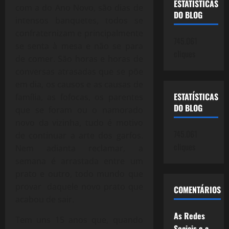
ESTATÍSTICAS
com a do Ano Novo, são dias de
DO BLOG
intensos banquetes, todos se
confraternizam e principalmente
745.061
se senta à mesa e não se para
cliques
de comer. São horas e horas de
conversas atrasadas que se põe
em dia, os causos e as causas de
ESTATÍSTICAS
família, as fofocas, os parentes
DO BLOG
que se foram ou o namorado
novo da vizinha, tudo é motivo
745.061
de continuar a arte dos garfos.
cliques
Nem adianta reclamar, a
semana é arrastada entre um
prato e outro, todo mundo que
provar daquele novo prato que
COMENTÁRIOS
acabou de sair.
As Redes
Tem uns 15 anos que, quando
Sociais e a