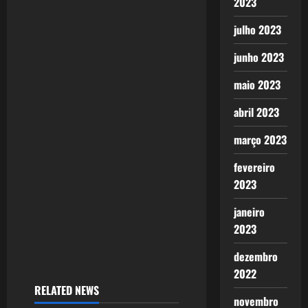
2023
i
julho 2023
g
junho 2023
a
maio 2023
t
abril 2023
i
março 2023
o
fevereiro
n
2023
janeiro
2023
dezembro
2022
RELATED NEWS
novembro