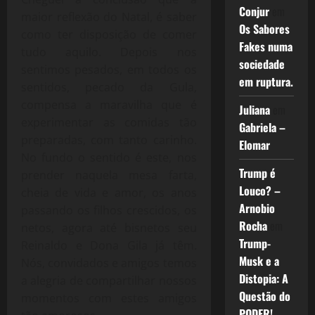
Conjur
em
maior reflexão do Natal, é saber
Os Sabores
como ter disposição de comer
Fakes numa
tudo aquilo. Depois nos
sociedade
sentimos pesados, em todos os
em ruptura.
sentidos, pecado da Gula,
compensa a maravilha que é
Juliana
em
experimentar as comidas tão
Gabriela –
preparadas, com tanto carinho.
Elomar
No fundo o sentido é este, nos
Trump é
prender naquela mesa farta,
Louco? –
cheia de vida e amor, os anos
Arnobio
passando os filhos crescidos, os
Rocha
em
netos, agora até bisnetos seu
Trump-
Reinaldo e Dona Gila já têm.
Musk e a
Nós, convidados e amigos temos
Distopia: A
a alegria de compartilhar nossos
Questão do
momentos com estes amigos
PODER!