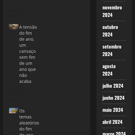
10 de
novembro
dezembro de
2024
2012
outubro
A tensão
do fim
2024
de ano,
um
setembro
cansaço
2024
sem fim
de um
agosto
ano que
2024
não
acaba
julho 2024
28 de
dezembro de
junho 2024
2023
maio 2024
Os
temas
abril 2024
aleatórios
do fim
março 2024
de ano.