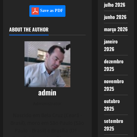
julho 2026
Save as PDF
junho 2026
março 2026
ABOUT THE AUTHOR
janeiro
2026
dezembro
2025
novembro
2025
admin
outubro
Administrator
2025
Nascido em Bela Cruz (Ceará -
setembro
Brasil), moro em São Paulo (São
2025
Paulo - Brasil) e Brasília (DF -