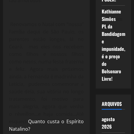
tão amorosos.
Kathianne
Simões
em
Renovamos o Natal com “nossa”
PL da
Família daqui de São Paulo, os
Bandidagem
parentes estão longes, lá no
e
Ceará, mas eles nos recebem
impunidade,
como filhos e nossos filhos
é o preço
como netos, numa festa fraterna
do
e feliz. Agora mais próximos
Bolsonaro
ainda, a Fernanda é madrinha da
Livre!
Letícia, pudemos comemorar a
saúde dela, sua vitória no longo
tratamento, foi motivo para
ARQUIVOS
mais alegria, agora que venha
o réveillon…e haja comida…Até
agosto
esqueci
Quanto custa o Espírito
2026
Natalino?