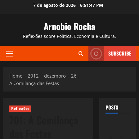
Skip
7 de agosto de 2026
6:51:48 PM
to
content
Arnobio Rocha
Reflexões sobre Política, Economia e Cultura.
SUBSCRIBE
Primary
Menu
Home
2012
dezembro
26
A Comilança das Festas
POSTS
Reflexões
701: A Comilança
das Festas
S
T
Q