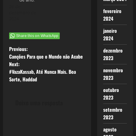
26 de
fevereiro
dezembro de
2024
2024
janeiro
Share this on WhatsApp
2024
P
Previous:
dezembro
Canções Para que o Mundo não Acabe
2023
o
Next:
novembro
#VazaKassab, Até Nunca Mais. Boa
s
2023
Sorte, Haddad
t
outubro
2023
n
Deixe uma resposta
setembro
a
2023
v
agosto