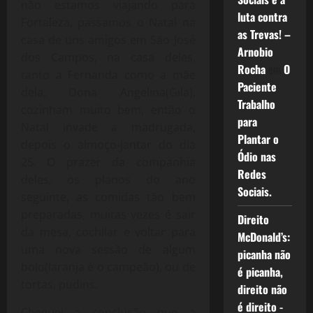
não estamos viajando para
luta contra
Fortaleza, passamos o Natal na
as Trevas! –
casa de uns amigos em São José
Arnobio
dos Campos, na casa deles,
Rocha
em
O
tanto a Fernanda como a mãe
Paciente
dela, Dona Angelina(Gila),
Trabalho
cozinham muito bem, então o
para
Natal invade a madrugada,
Plantar o
depois o almoço-jantar do dia
Ódio nas
25. O prazer da companhia
Redes
deles, os planos do ano
Sociais.
seguinte, as comidas tão bem
preparadas, muitas vezes é sair
Direito
da mesa, cochilar e voltar para
McDonald’s:
uma nova sessão de algum
picanha não
bolo(laranja é o campeão), ou de
é picanha,
tortas, pudins.
direito não
é direito -
Cheguei a conclusão que a