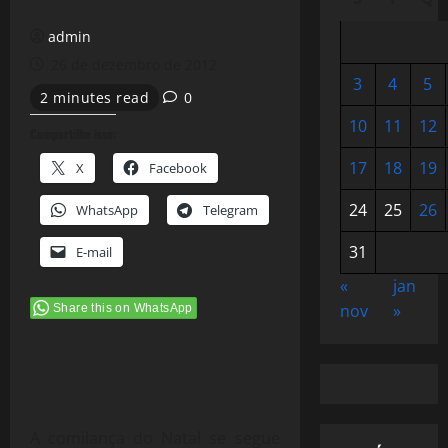
admin
26 de dezembro de 2012
3
4
5
2 minutes read
0
10
11
12
Compartilhe isso:
17
18
19
X
Facebook
24
25
26
WhatsApp
Telegram
31
E-mail
«
jan
nov
»
Share this on WhatsApp
A comilança do Natal se segue