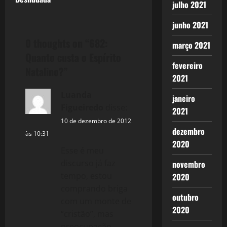
julho 2021
t
junho 2021
n
0 thoughts on “
682:
março 2021
a
Quanto custa o Espírito
fevereiro
Natalino?
”
v
2021
Luanda
i
janeiro
Figueiredo
disse:
2021
g
10 de dezembro de 2012
dezembro
às 10:31
a
2020
Esse é meu
t
discurso já faz
novembro
tempo, estou
2020
i
comprando briga
outubro
com um monte de
o
2020
“cristão”, mas
preocupação