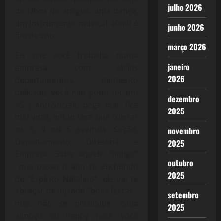
julho 2026
de filhos de amigos, uma dança,
um instrumento musical, afinal é
junho 2026
fim de ano.
março 2026
Eis que você trabalha numa
janeiro
empresa, com vários
2026
departamentos, momento
delicado, você não pode ser um
dezembro
AS ( Anti-Social), pega mal, fica
2025
mal visto, então terá que tolerar
os 3, 4 ou 5 eventos: Seção,
novembro
Departamento, Diretoria e
2025
Empresa. Sabe aquele “amigo”
outubro
que passa o ano te enchendo
2025
de “Espírito Natalino”, ele vai te
abraçar desejando “boas festas”,
setembro
mas não se preocupe, cada
2025
almoço ou happy hour você