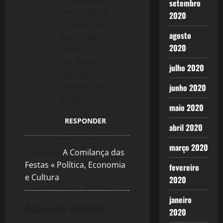
n
setembro
zero. Filho já
2020
adulto e ainda
agosto
mais crítico do
2020
tema que eu já é
um aliado.
julho 2020
Feliz Natal!
Simples, não?
junho 2020
Beijão
maio 2020
RESPONDER
abril 2020
março 2020
Pingback:
A Comilança das
Festas « Política, Economia
fevereiro
e Cultura
2020
janeiro
Deixe uma resposta
2020