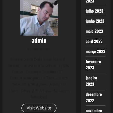
2023
julho 2023
junho 2023
maio 2023
admin
abril 2023
Administrator
março 2023
Nascido em Bela Cruz (Ceará -
fevereiro
Brasil), moro em São Paulo (São
2023
Paulo - Brasil) e Brasília (DF -
janeiro
Brasil) Advogado e Técnico em
2023
Telecomunicações. Autor do
Livro - Crise 2.0: A Taxa de Lucro
dezembro
Reloaded.
2022
Visit Website
novembro