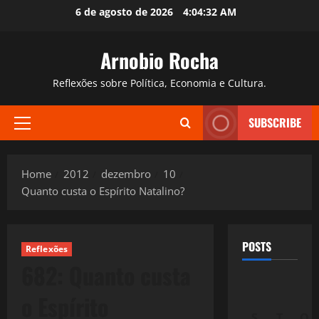
Skip
6 de agosto de 2026
4:04:33 AM
to
content
Arnobio Rocha
Reflexões sobre Política, Economia e Cultura.
SUBSCRIBE
Primary
Menu
Home
2012
dezembro
10
Quanto custa o Espírito Natalino?
POSTS
Reflexões
682: Quanto custa
o Espírito
S
T
Q