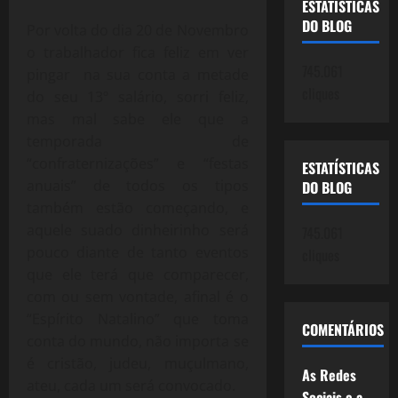
ESTATÍSTICAS
DO BLOG
Por volta do dia 20 de Novembro
o trabalhador fica feliz em ver
745.061
pingar na sua conta a metade
cliques
do seu 13º salário, sorri feliz,
mas mal sabe ele que a
temporada de
“confraternizações” e “festas
ESTATÍSTICAS
anuais” de todos os tipos
DO BLOG
também estão começando, e
aquele suado dinheirinho será
745.061
pouco diante de tanto eventos
cliques
que ele terá que comparecer,
com ou sem vontade, afinal é o
“Espírito Natalino” que toma
COMENTÁRIOS
conta do mundo, não importa se
é cristão, judeu, muçulmano,
As Redes
ateu, cada um será convocado.
Sociais e a