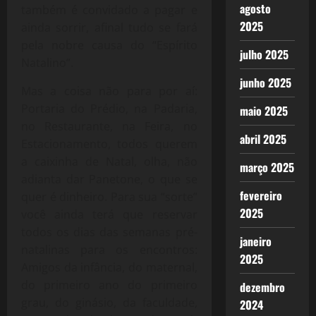
agosto
também é convidado a pagar e
2025
ainda sorrir, afinal tudo se fará
pela nobre causa do “Espírito
julho 2025
Natalino”.
junho 2025
Mas a coisa não para por aí:
Portaria do Prédio, na Padaria,
maio 2025
no Restaurante, na Feira, no
abril 2025
Estacionamento, todos querem
a caixinha de Natal, olha, não
março 2025
adianta dar Panetone, o que se
fevereiro
quer é dinheiro. Para sua “sorte”
2025
você ainda terá que reservar
todos os dias das semanas pré-
janeiro
natalinas para os encontros:
2025
Amigos da infância, do maternal,
do primeiro ano do primeiro
dezembro
grau, do ginásio, da faculdade,
2024