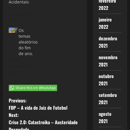
fevereiro
Acidentais
2022
14 de
dezembro de
janeiro
2012
2022
Os
temas
dezembro
aleatórios
2021
do fim
de ano.
novembro
26 de
2021
dezembro de
2024
outubro
2021
Share this on WhatsApp
setembro
P
Previous:
2021
FDP – A vida de Juiz de Futebol
o
agosto
Next:
2021
Crise 2.0: Catastroika – Austeridade
s
Desnudada