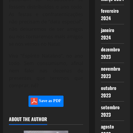
fossem distribuídos o ano todo.
fevereiro
As festas e confraternizações
2024
não precisam de “data especial”,
não deixaremos de ser amigos
janeiro
ou nos tornaremos mais amigos
2024
se nos vemos no Natal.
dezembro
Viva “Espírito Natalino”, no ano
2023
todo. Sem consumismo, afinal
novembro
nem falei nas dezenas de
2023
presentes que teremos que
comprar, né?
outubro
2023
Save as PDF
setembro
2023
ABOUT THE AUTHOR
agosto