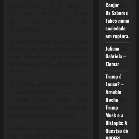
Conjur
em
apresentações; b) filmagem –
Os Sabores
cada uma, um DVD ; c) Saída
Fakes numa
para comemorar com os
sociedade
amiguinhos;
em ruptura.
2) Encerramento do ano, duas
Juliana
em
festas, mais roupas ou camiseta
Gabriela –
e/ou prendas para sorteios,
Elomar
mais valor da festa dividido por
alunos;
Trump é
Louco? –
3) Escola invariavelmente faz
Arnobio
caridade de fim de ano com o
Rocha
em
dinheiro alheio, adote uma
Trump-
criança carente com pacote de
Musk e a
roupa, calçado e brinquedo;
Distopia: A
4) Neste período sempre rola
Questão do
uns encontros de despedidas
PODER!