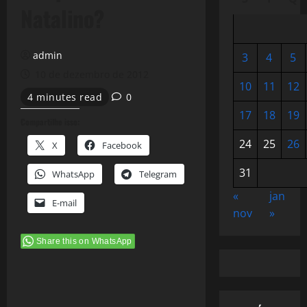
Natalino?
admin
3
4
5
10 de dezembro de 2012
10
11
12
4 minutes read
0
17
18
19
Compartilhe isso:
24
25
26
X
Facebook
31
WhatsApp
Telegram
«
jan
E-mail
nov
»
Share this on WhatsApp