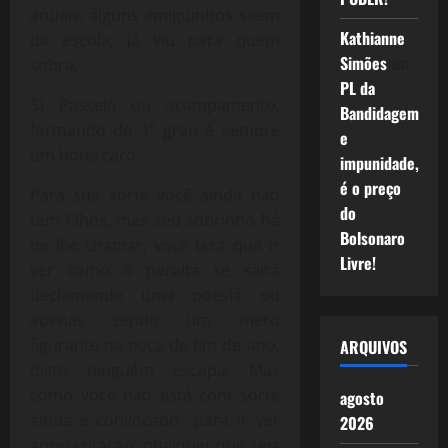
anuais, alguns amiguinhos saem
Kathianne
da escola, já viu para quem
Simões
em
sobra;
PL da
5) Passeio ou acampamento,
Bandidagem
formando do 1º grau é sempre
e
um hotel caro;
impunidade,
é o preço
Para sua sorte você ainda não
do
tem filhos, mas seu sobrinho há
Bolsonaro
de lhe chamar, você terá que ir
Livre!
ver como o peralta se sairá
declamando uma poesia ou
apenas sendo um mero
figurante na peça de fim de ano,
ARQUIVOS
disto ninguém escapa. Mas
como você não está com sorte
agosto
ainda é convocado para ir ver
2026
apresentação, qualquer que seja