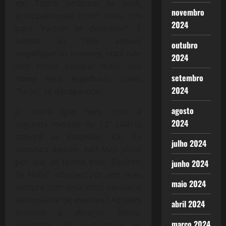
etc. Todos lembram de você,
novembro
principalmente como mais um
2024
para “rachar as despesas”. É
batata, as rede sociais
outubro
amplificam os convites, você não
2024
tem como escapar mais, seu
setembro
nome será espalhado como
2024
“furão” se desaparecer.
agosto
Já viram que nem com a
2024
segunda metade do 13º salário
cobrirá as despesas. Ok, fui
julho 2024
ranzinza demais, né? Mas afinal
por que só temos este “Espírito
junho 2024
de Natal” uma vez por ano, mas
maio 2024
sempre com uma dose cavalar e
estressante de eventos? Aqueles
abril 2024
sorrisos e abraços falsos,
março 2024
poderiam ser verdadeiros se