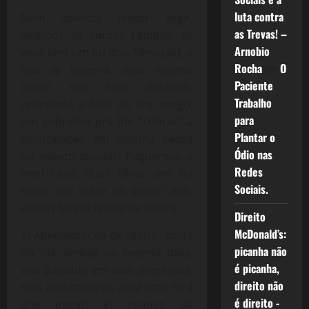
luta contra
Nem adianta tentar fugir,
as Trevas! –
vejamos as contas rápidas, se
Arnobio
você tem um ou dois filhos(as), o
Rocha
em
O
que te reserva, mas mesmo
Paciente
quem não tem nenhum,
Trabalho
aparecerá a filho de um amigo,
para
um sobrinho pra lhe “cobrar” a
Plantar o
participação em alguma causa
Ódio nas
ou evento escolar. Peguemos o
Redes
meu caso, duas filhas, um no
Sociais.
nono ano outra no quinto ano,
ambas fazem teatro na escola:
Direito
McDonald’s:
1) Apresentação de teatro, sorte
picanha não
do dia, ambas na mesma data,
é picanha,
ano passado em dias diferentes,
direito não
mas não importa, cada uma terá
é direito -
que pagar: a) roupas da