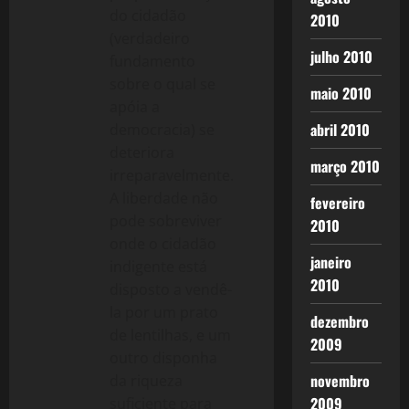
do cidadão
2010
(verdadeiro
julho 2010
fundamento
sobre o qual se
maio 2010
apóia a
abril 2010
democracia) se
deteriora
março 2010
irreparavelmente.
A liberdade não
fevereiro
pode sobreviver
2010
onde o cidadão
janeiro
indigente está
2010
disposto a vendê-
la por um prato
dezembro
de lentilhas, e um
2009
outro disponha
novembro
da riqueza
2009
suficiente para