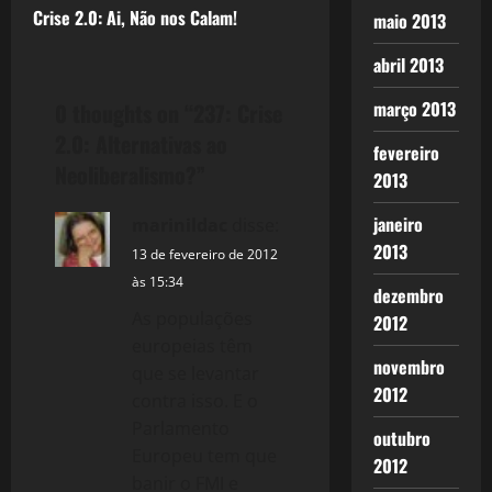
Crise 2.0: Ai, Não nos Calam!
maio 2013
s
abril 2013
t
março 2013
0 thoughts on “
237: Crise
n
2.0: Alternativas ao
fevereiro
a
Neoliberalismo?
”
2013
v
janeiro
marinildac
disse:
2013
i
13 de fevereiro de 2012
às 15:34
dezembro
g
As populações
2012
a
europeias têm
novembro
que se levantar
t
2012
contra isso. E o
Parlamento
outubro
i
Europeu tem que
2012
banir o FMI e