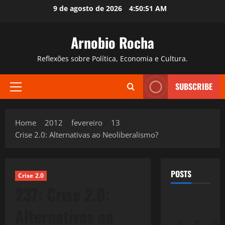
Skip
9 de agosto de 2026
4:50:52 AM
to
content
Arnobio Rocha
Reflexões sobre Política, Economia e Cultura.
SUBSCRIBE
Primary
Menu
Home
2012
fevereiro
13
Crise 2.0: Alternativas ao Neoliberalismo?
POSTS
Crise 2.0
237: Crise 2.0:
Alternativas ao
S
T
Q