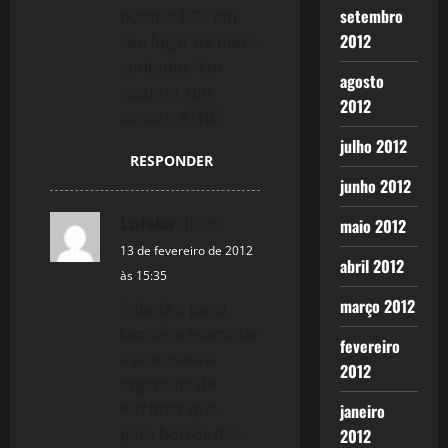
o
setembro
botar o BCE em
n
2012
seu lugar de mero
contador. Em
agosto
resumo, um
2012
sonoro VTNC.
julho 2012
RESPONDER
junho 2012
Lufeba
disse:
maio 2012
13 de fevereiro de 2012
abril 2012
às 15:35
março 2012
Valeria a pena
também examinar
fevereiro
a alternativa
2012
argentina de
Kirchner que,
janeiro
para horror dos
2012