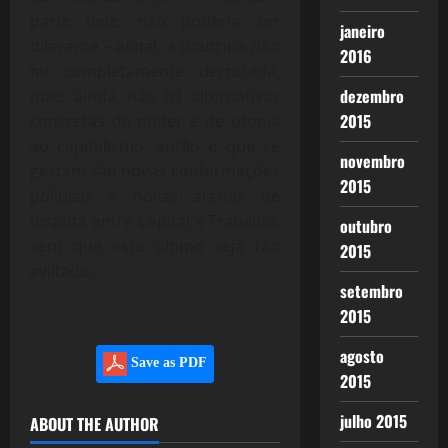
parte dele; não poderia ser
janeiro
diferente – afinal, a doutrina não
2016
foi completamente derrotada,
dezembro
mais ainda, não há alternativas
2015
concretas de poder e de utopia
ao capitalismo, então o que se
novembro
gestam são novas conformações
2015
políticas e novas arenas de
disputa entre Capital x Trabalho,
outubro
sem que este último seja tão
2015
aviltado.
setembro
2015
agosto
Save as PDF
2015
julho 2015
ABOUT THE AUTHOR