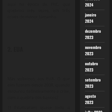
aqui na época de FHC, que
2024
quebrou três vezes, em três
janeiro
crises de menor tamanho.
2024
dezembro
2023
novembro
2. EUA
2023
outubro
2023
Mas voltemos aos EUA. O que
setembro
eles fizeram desde 2008, quando
2023
estourou definitivamente a crise,
agosto
com a quebra dos bancos?
2023
1) Estatizaram quase todo o