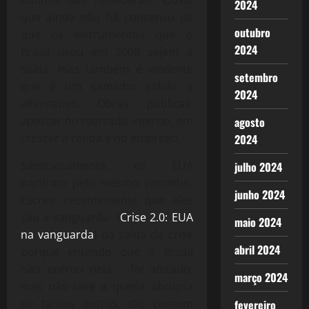
2024
que ainda não há consenso de
outubro
que os instrumentos que o
2024
Brasil usou em 2008 sejam a
saída, mas também é evidente
setembro
que é um caminho sólido e
2024
alternativo. Obras públicas,
apostar no mercado interno, em
agosto
crescer a renda e no emprego.
2024
Silenciosamente, os EUA
julho 2024
partiram pelo mesmo caminho.
junho 2024
Escrevi recentemente que eles
são a vanguarda
(
Crise 2.0: EUA
maio 2024
na vanguarda
)
na saída da crise
abril 2024
porque entendo que o Brasil
não entrou nela – foi afetado,
março 2024
mas não teve a queda abrupta
de tantos outros, tão comum
fevereiro