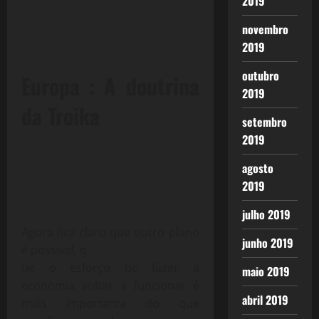
2019
novembro
2019
outubro
Europa : A doutrina
2019
da Troika
setembro
2019
agosto
2019
julho 2019
Agora fica claro que outro plano
junho 2019
é possível, q
ue o esforço de fazer a
maio 2019
economia voltar a funcionar é
abril 2019
mais importante do que