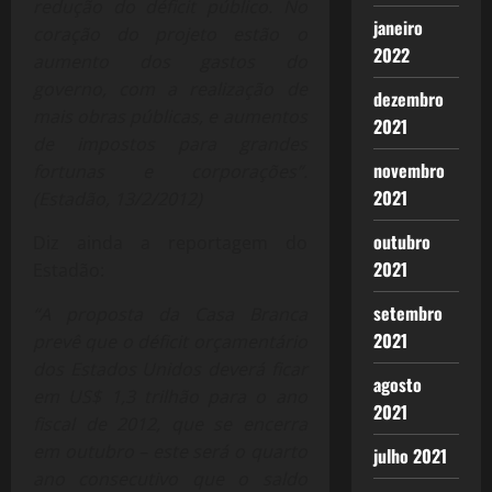
redução do déficit público. No
janeiro
coração do projeto estão o
2022
aumento dos gastos do
governo, com a realização de
dezembro
mais obras públicas, e aumentos
2021
de impostos para grandes
novembro
fortunas e corporações”.
2021
(Estadão, 13/2/2012)
outubro
Diz ainda a reportagem do
2021
Estadão:
setembro
“A proposta da Casa Branca
2021
prevê que o déficit orçamentário
dos Estados Unidos deverá ficar
agosto
em US$ 1,3 trilhão para o ano
2021
fiscal de 2012, que se encerra
em outubro – este será o quarto
julho 2021
ano consecutivo que o saldo