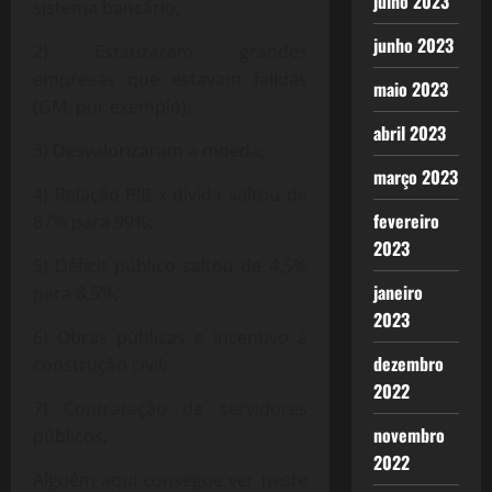
julho 2023
sistema bancário;
junho 2023
2) Estatizaram grandes
empresas que estavam falidas
maio 2023
(GM, por exemplo);
abril 2023
3) Desvalorizaram a moeda;
março 2023
4) Relação PIB x dívida saltou de
fevereiro
87% para 99%;
2023
5) Déficit público saltou de 4,5%
janeiro
para 8,5%;
2023
6) Obras públicas e incentivo à
dezembro
construção civil;
2022
7) Contratação de servidores
novembro
públicos;
2022
Alguém aqui consegue ver neste