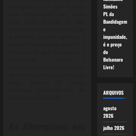
Simões
em
insurgem contra este modelo,
PL da
pois efetivamente não existe
Bandidagem
uma única garantia de que
e
funcione, mas, mesmo assim, ele
impunidade,
é imposto. Quando aplicado, o
é o preço
primeiro fator que se destrói é a
do
soberania do país; o segundo, a
Bolsonaro
democracia – mesmo a
Livre!
burguesa fica em xeque. Porém,
observando bem de perto esta
crise, afirmo, há outros
caminhos, mas estes não são
ARQUIVOS
dados a qualquer país.
agosto
2026
As Alternativas aos
julho 2026