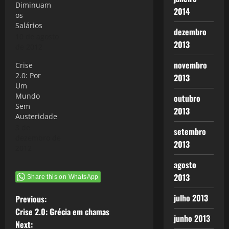
Diminuam
2014
os
Salários
dezembro
10 de agosto
2013
de 2012
novembro
Crise
2.0: Por
2013
Um
Mundo
outubro
Sem
2013
Austeridade
3 de
setembro
dezembro de
2013
2012
agosto
2013
Share this on WhatsApp
P
julho 2013
Previous:
Crise 2.0: Grécia em chamas
junho 2013
o
Next: