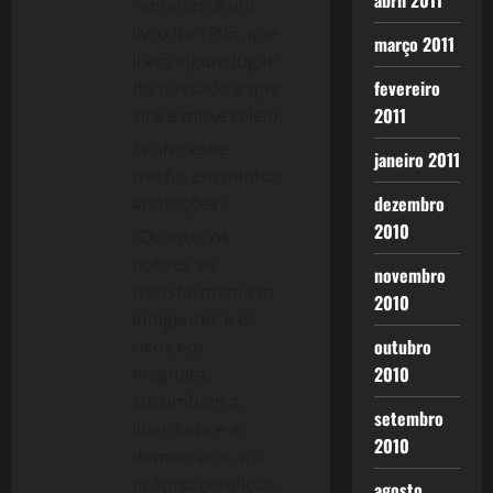
abril 2011
remetem a um
livro de 1995, que
março 2011
li em algum lugar
fevereiro
do passado e que
2011
vira e mexe releio.
Tenho esse
janeiro 2011
trecho em minhas
dezembro
anotações:
2010
“Quando os
pobres se
novembro
transformam em
2010
indigentes e os
outubro
ricos em
2010
magnata,
sucumbem a
setembro
liberdade e a
2010
democracia, e a
própria condição
agosto