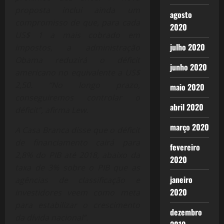
proposta inclui ainda um
agosto
compromisso de que, para cada
2020
US$ 1 a mais cobrado em
julho 2020
impostos, a administração
Obama reduzirá o déficit
junho 2020
americano no equivalente a US$
2,50. “No longo prazo,
maio 2020
conseguiremos controlar o
abril 2020
déficit”, afirma Lew.
março 2020
A Casa Branca disse que o déficit
de financiamento cairá para
fevereiro
2,8% do PIB até 2018, abaixo da
2020
taxa de 3% sobre o PIB que as
janeiro
agências de classificação e
2020
investidores veem como meta
para estabilizar o crescimento
dezembro
da dívida nacional”.