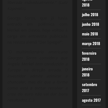
liberada individualmente.” (Lutz
2018
Kapowitz).
julho 2018
George Soros, que já havia
junho 2018
entrado em polêmica com
Merkel em Davos, hoje voltou à
maio 2018
carga em entrevista publicada
na revista alemã “Der Spiegel”:
março 2018
“O multimilionário americano
fevereiro
Georges Soros considera que
2018
Angela Merkel tem conduzido a
janeiro
Europa na direção errada. O
2018
investidor admite admirar a
chanceler, mas diz que a forma
setembro
como está a tentar resolver a
2017
crise do euro não vai dar bons
agosto 2017
resultados. (…)