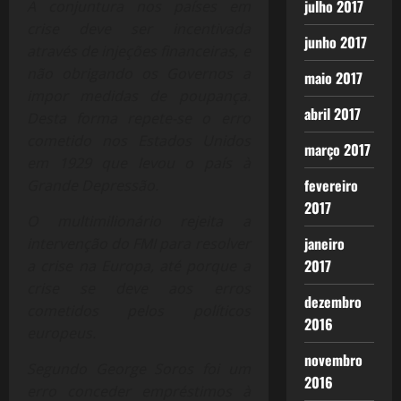
julho 2017
A conjuntura nos países em
crise deve ser incentivada
junho 2017
através de injeções financeiras, e
não obrigando os Governos a
maio 2017
impor medidas de poupança.
abril 2017
Desta forma repete-se o erro
cometido nos Estados Unidos
março 2017
em 1929 que levou o país à
fevereiro
Grande Depressão.
2017
O multimilionário rejeita a
janeiro
intervenção do FMI para resolver
2017
a crise na Europa, até porque a
crise se deve aos erros
dezembro
cometidos pelos políticos
2016
europeus.
novembro
Segundo George Soros foi um
2016
erro conceder empréstimos à