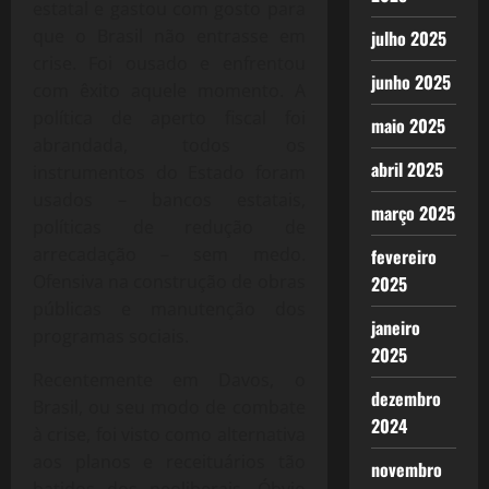
estatal e gastou com gosto para
que o Brasil não entrasse em
julho 2025
crise. Foi ousado e enfrentou
junho 2025
com êxito aquele momento. A
política de aperto fiscal foi
maio 2025
abrandada, todos os
abril 2025
instrumentos do Estado foram
usados – bancos estatais,
março 2025
políticas de redução de
arrecadação – sem medo.
fevereiro
Ofensiva na construção de obras
2025
públicas e manutenção dos
janeiro
programas sociais.
2025
Recentemente em Davos, o
dezembro
Brasil, ou seu modo de combate
2024
à crise, foi visto como alternativa
aos planos e receituários tão
novembro
batidos dos neoliberais. Óbvio