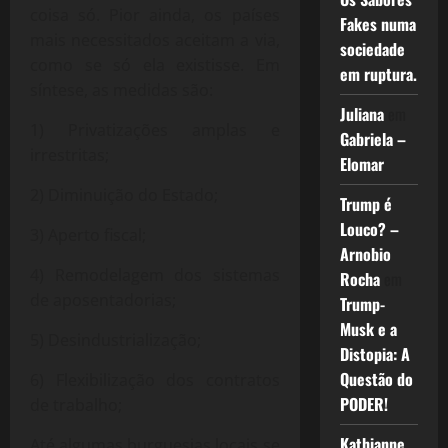
coisa só. Pior ainda, os países
Fakes numa
mais necessitados aceitam a via,
sociedade
como se só ela existisse. Em
em ruptura.
síntese, as medidas são:
Juliana
em
1) Privatizações amplas e
Gabriela –
irrestritas;
Elomar
2) Diminuição do Estado;
Trump é
Louco? –
3) Aperto fiscal;
Arnobio
4) Remodelagem dos sistemas
Rocha
em
de aposentadorias;
Trump-
Musk e a
5) Desindustrialização;
Distopia: A
Questão do
6) Flexibilização dos contratos
PODER!
de trabalho;
Kathianne
Até algumas burguesias locais se