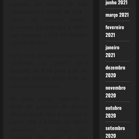
junho 2021
negativo das contas do país
ultrapassam a marca de US$ 1
março 2021
trilhão. As medidas, porém,
fevereiro
prometem garantir que o déficit
2021
seja reduzido a US$ 901 bilhões
a partir de 2013.
janeiro
2021
Caso essa retração venha a se
confirmar, o déficit será
dezembro
reduzido de 8,5% para 5,5% do
2020
Produto Interno Bruto (PIB) de
um ano para o outro.
novembro
2020
No longo prazo, segundo o
chefe de gabinete de Barack
outubro
Obama, Jacob Lew, o objetivo é
2020
cortar US$ 4 trilhões do déficit
setembro
americano ao longo dos
2020
próximos dez anos. A nova