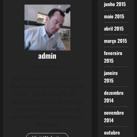
junho 2015
maio 2015
abril 2015
março 2015
fevereiro
admin
2015
Administrator
janeiro
Nascido em Bela Cruz (Ceará -
2015
Brasil), moro em São Paulo (São
dezembro
Paulo - Brasil) e Brasília (DF -
2014
Brasil) Advogado e Técnico em
Telecomunicações. Autor do
novembro
Livro - Crise 2.0: A Taxa de Lucro
2014
Reloaded.
outubro