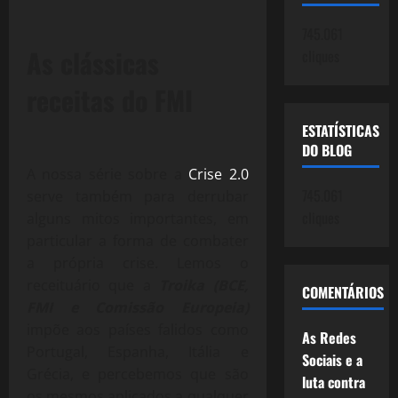
745.061
As clássicas
cliques
receitas do FMI
ESTATÍSTICAS
DO BLOG
A nossa série sobre a
Crise 2.0
745.061
serve também para derrubar
cliques
alguns mitos importantes, em
particular a forma de combater
a própria crise. Lemos o
receituário que a
Troika (BCE,
COMENTÁRIOS
FMI e Comissão Europeia)
impõe aos países falidos como
As Redes
Portugal, Espanha, Itália e
Sociais e a
Grécia, e percebemos que são
luta contra
os mesmos aplicados a qualquer