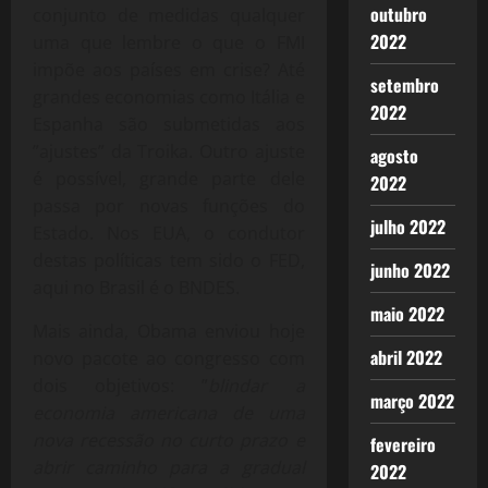
outubro
conjunto de medidas qualquer
2022
uma que lembre o que o FMI
impõe aos países em crise? Até
setembro
grandes economias como Itália e
2022
Espanha são submetidas aos
”ajustes” da Troika. Outro ajuste
agosto
é possível, grande parte dele
2022
passa por novas funções do
julho 2022
Estado. Nos EUA, o condutor
destas políticas tem sido o FED,
junho 2022
aqui no Brasil é o BNDES.
maio 2022
Mais ainda, Obama enviou hoje
abril 2022
novo pacote ao congresso com
dois objetivos: ”
blindar a
março 2022
economia americana de uma
nova recessão no curto prazo e
fevereiro
abrir caminho para a gradual
2022