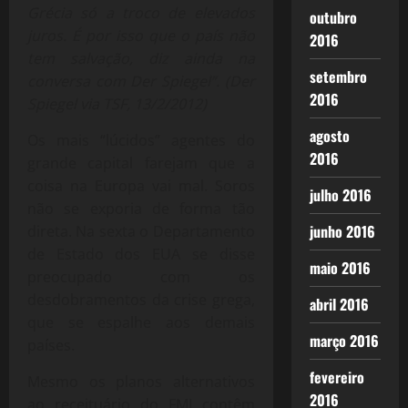
Grécia só a troco de elevados
outubro
juros. É por isso que o país não
2016
tem salvação, diz ainda na
setembro
conversa com Der Spiegel”. (Der
2016
Spiegel via TSF, 13/2/2012)
agosto
Os mais “lúcidos” agentes do
2016
grande capital farejam que a
coisa na Europa vai mal. Soros
julho 2016
não se exporia de forma tão
junho 2016
direta. Na sexta o Departamento
de Estado dos EUA se disse
maio 2016
preocupado com os
desdobramentos da crise grega,
abril 2016
que se espalhe aos demais
março 2016
países.
fevereiro
Mesmo os planos alternativos
2016
ao receituário do FMI contêm