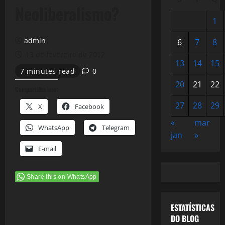
Neoliberalismo?
1
admin
6
7
8
13 de fevereiro de 2012
13
14
15
7 minutes read
0
20
21
22
Compartilhe isso:
27
28
29
X
Facebook
«
mar
WhatsApp
Telegram
jan
»
E-mail
Share this on WhatsApp
ESTATÍSTICAS
DO BLOG