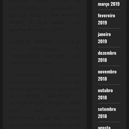
sacrificar ainda mais os
março 2019
trabalhadores e a população. O
fevereiro
Japão já trabalha com enormes
2019
déficits e alta dívida, mas
persiste em outro caminho.
janeiro
2019
Diante da explosão na Grécia,
um estrategista do
dezembro
CommerzBank (segundo maior
2018
banco alemão) disse:
novembro
“Considerando a explosiva
2018
situação na Grécia, pode não ser
uma surpresa se os contrários
outubro
às reformas assumirem o
2018
controle do país em abril. Nesse
setembro
caso, tudo começaria
2018
novamente, já que cada parcela
do pacote de resgate tem de ser
agosto