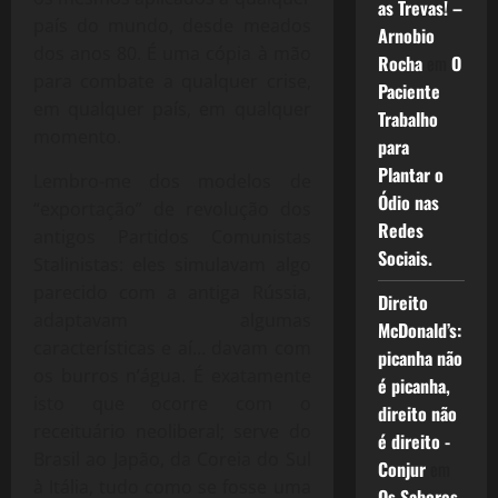
as Trevas! –
país do mundo, desde meados
Arnobio
dos anos 80. É uma cópia à mão
Rocha
em
O
para combate a qualquer crise,
Paciente
em qualquer país, em qualquer
Trabalho
momento.
para
Plantar o
Lembro-me dos modelos de
Ódio nas
“exportação” de revolução dos
Redes
antigos Partidos Comunistas
Sociais.
Stalinistas: eles simulavam algo
parecido com a antiga Rússia,
Direito
adaptavam algumas
McDonald’s:
características e aí… davam com
picanha não
os burros n’água. É exatamente
é picanha,
isto que ocorre com o
direito não
receituário neoliberal; serve do
é direito -
Brasil ao Japão, da Coreia do Sul
Conjur
em
à Itália, tudo como se fosse uma
Os Sabores