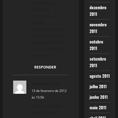
neoliberais,
dezembro
declarou
2011
moratória da
dívida,
novembro
enfrentando dois
2011
anos de recessão
outubro
antes de retomar
2011
o crescimento da
economia.
setembro
2011
RESPONDER
agosto 2011
Luanda
disse:
julho 2011
13 de fevereiro de 2012
junho 2011
às 15:56
Seus textos da
maio 2011
Crise 2.0 me