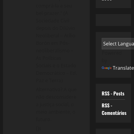
comprá-la a seu
bel-prazer.” (A
Sociedade Civil
depois do Dilúvio
Neoliberal – Atílio
Borón em Pós-
neoliberalismo –
Powered
As Políticas
by
Sociais e o Estado
Translate
Democrático – Ed.
Paz e Terra)
Alternativa? A que
RSS - Posts
não desconsidere
a justiça social, o
RSS -
meio ambiente, o
Comentários
futuro.
[]s