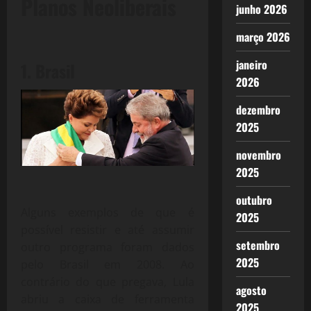
Planos Neoliberais
junho 2026
março 2026
janeiro
1. Brasil
2026
dezembro
2025
novembro
2025
outubro
Alguns exemplos de que é
2025
possível resistir e até assumir
setembro
outro programa foram dados
2025
pelo Brasil em 2008. Ao
contrário do que pregava, Lula
agosto
abriu a caixa de ferramenta
2025