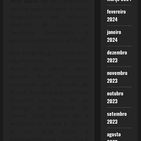
estar social
. No caso da Europa,
deve-se especialmente à atual
fevereiro
incapacidade dos Tesouros
2024
nacionais de bancar os
janeiro
benefícios prometidos à
2024
população nos últimos 60 anos”.
dezembro
Paul Krugman já destruiu esta
2023
argumentação neoliberal,
dentro dela mesma, estes
novembro
estados foram esvaziados
2023
justamente por iniciativa de
Reagan, Tatcher e os posteriores
outubro
dirigentes dos anos 90, da
2023
ideologia do desmonte do
setembro
Estado, como podem ter a
2023
desfaçatez de culpar o “Estado
de bem estar social” e
agosto
endividamento pela Crise? Soa, e