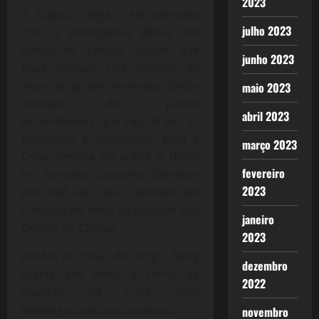
2023
é ilógico, chega a ser ofensivo
julho 2023
com a inteligência alheia um
liberal vir criticar aquilo que
junho 2023
mais fizeram nos últimos 30
anos. Krugman arremata dando
maio 2023
exemplo dos países
abril 2023
escandinavos que resistiram ao
desmonte e sobrevivem bem à
março 2023
Crise, lembra ele sobre o Brasil
fevereiro
ter tomado caminho diferente
2023
em 2008, sob Lula, e também ter
crescido no meio da debaclê dos
janeiro
Centro do Capital.
2023
Porém no meio do artigo, Ming
dezembro
acerta em cheio o cerne da
2022
questão da Crise, sem
embargos, ele nos confessa:
novembro