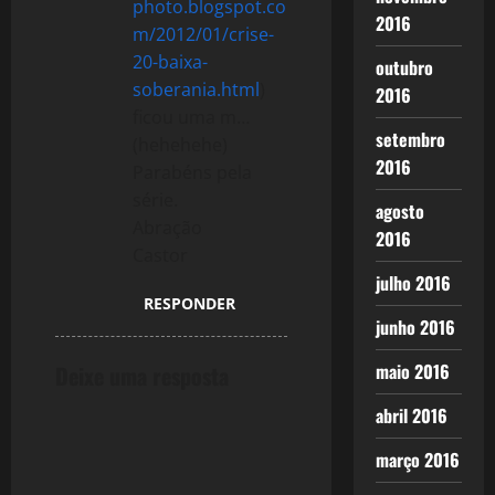
photo.blogspot.co
2016
n
m/2012/01/crise-
20-baixa-
outubro
soberania.html
)
2016
ficou uma m…
setembro
(hehehehe)
2016
Parabéns pela
série.
agosto
Abração
2016
Castor
julho 2016
RESPONDER
junho 2016
maio 2016
Deixe uma resposta
abril 2016
março 2016