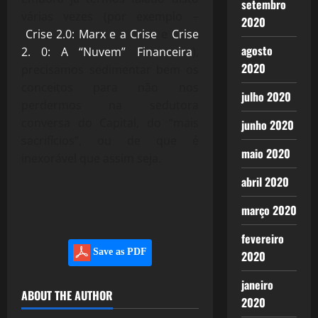
setembro
várias vezes (por exemplo –
2020
Crise 2.0: Marx e a Crise
e
Crise
agosto
2. 0: A “Nuvem” Financeira
),
2020
precisamos sedimentar bem os
conceitos para não nos
julho 2020
perdermos na sedutora
conversa do Capital, do “mais
junho 2020
sacrifícios”, ou de que é
maio 2020
inexorável que assim seja.
abril 2020
março 2020
fevereiro
Save as PDF
2020
janeiro
ABOUT THE AUTHOR
2020