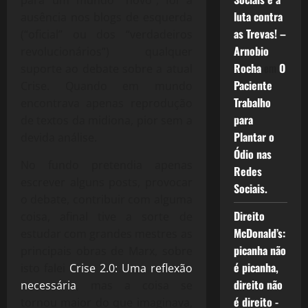
para um mundo “novo”, foi a
luta contra
ausência nos blogs de esquerda
as Trevas! –
(“oficial” ou dos “verdadeiros
Arnobio
revolucionários”) qualquer
Rocha
em
O
suporte ao debate sobre a atual
Paciente
Crise. Quando em mundo
Trabalho
encontrava apenas reprodução
para
de textos da midiona, pior sem a
Plantar o
devida análise.
Ódio nas
No fundo pretendia apenas
Redes
escrever alguns posts, provocar
Sociais.
o debate, contribuir com alguma
Direito
coisa, afinal tive a sorte de
McDonald’s:
estudar com grandes mestres as
picanha não
principais obras de Marx, sobre
é picanha,
isto falei
Crise 2.0: Uma reflexão
direito não
necessária
, mas a coisa se
é direito -
tornou maior do que imaginava,