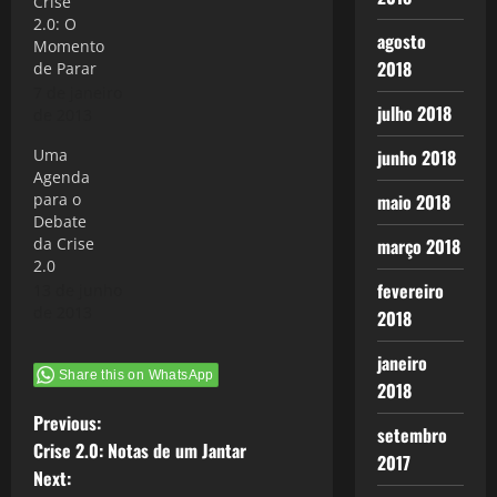
Crise
2.0: O
agosto
Momento
2018
de Parar
7 de janeiro
julho 2018
de 2013
Uma
junho 2018
Agenda
para o
maio 2018
Debate
da Crise
março 2018
2.0
fevereiro
13 de junho
de 2013
2018
janeiro
Share this on WhatsApp
2018
P
Previous:
setembro
Crise 2.0: Notas de um Jantar
2017
o
Next: