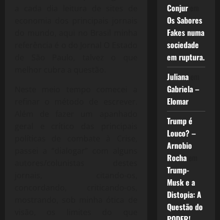
Conjur
em
a cada dia leitura de sites de
Os Sabores
economia dos principais jornais
Fakes numa
do mundo, aqui no Brasil minha
sociedade
referência é o do Jornal O Estado
em ruptura.
de São Paulo, talvez o que
melhor cubra a questão.
Juliana
em
Gabriela –
Neste meio tempo comecei a
Elomar
refinar o método de escrever.
Além de fazer um apanhado
Trump é
geral e crítico das principais
Louco? –
políticas de combate à Crise,
Arnobio
passei a “dialogar” com alguns
Rocha
em
autores/colunistas destes
Trump-
jornais, citando-os,
Musk e a
concordando, criticando-os,
Distopia: A
mostrando, sob minha ótica de
Questão do
visão, os limites do que
PODER!