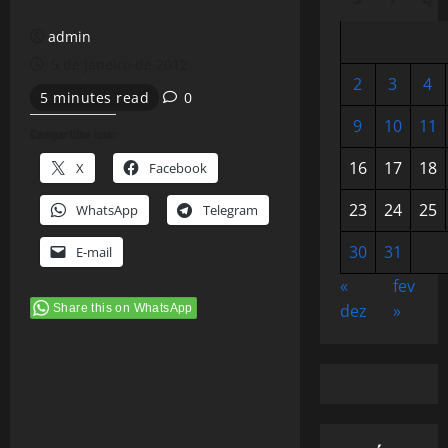
admin
5 de janeiro de 2012
2
3
4
5 minutes read
0
9
10
11
Compartilhe isso:
16
17
18
X
Facebook
23
24
25
WhatsApp
Telegram
30
31
E-mail
«
fev
dez
»
Share this on WhatsApp