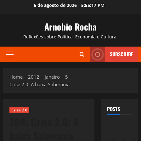
Skip
6 de agosto de 2026
5:55:18 PM
to
content
Arnobio Rocha
Reflexões sobre Política, Economia e Cultura.
SUBSCRIBE
Primary
Menu
Home
2012
janeiro
5
Crise 2.0: A baixa Soberania
POSTS
Crise 2.0
204: Crise 2.0: A
baixa Soberania
S
T
Q