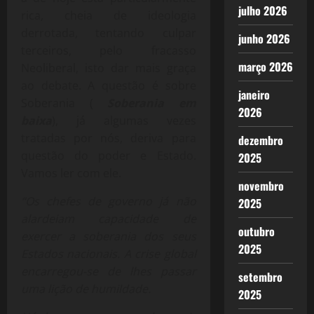
julho 2026
rica, cheia de ideologia
derrotada, tentando culpar
junho 2026
terceiros, pelo fracasso
março 2026
Neoliberal, isto dar mais graça
ao debate. A questão é sobre
janeiro
Soberania (
Soberania em
2026
baixa
), já algumas vezes
tratadas por nós, deriva para
dezembro
questão do poder e Estado.
2025
Vamos ler com ele.
novembro
“Os chefes de governo já não
2025
alardeiam capacidade de
outubro
exercer a soberania dos seus
2025
Estados nacionais. A crise global
encarregou-se de lhes passar
setembro
uma lição de humildade.
2025