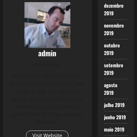
dezembro
2019
novembro
2019
outubro
admin
2019
Administrator
setembro
2019
Nascido em Bela Cruz (Ceará -
Brasil), moro em São Paulo (São
agosto
Paulo - Brasil) e Brasília (DF -
2019
Brasil) Advogado e Técnico em
julho 2019
Telecomunicações. Autor do
Livro - Crise 2.0: A Taxa de Lucro
junho 2019
Reloaded.
maio 2019
Visit Website