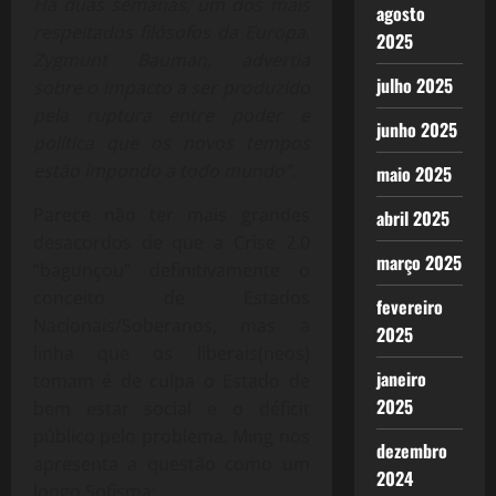
Há duas semanas, um dos mais
agosto
respeitados filósofos da Europa,
2025
Zygmunt Bauman, advertia
julho 2025
sobre o impacto a ser produzido
pela ruptura entre poder e
junho 2025
política que os novos tempos
estão impondo a todo mundo”.
maio 2025
Parece não ter mais grandes
abril 2025
desacordos de que a Crise 2.0
março 2025
“bagunçou” definitivamente o
conceito de Estados
fevereiro
Nacionais/Soberanos, mas a
2025
linha que os liberais(neos)
janeiro
tomam é de culpa o Estado de
2025
bem estar social e o déficit
público pelo problema. Ming nos
dezembro
apresenta a questão como um
2024
longo Sofisma: