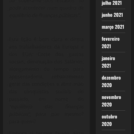
da soberania dos Estados só
julho 2021
pode acontecer num quadro de
junho 2021
equilíbrio de finanças públicas”.
março 2021
fevereiro
Esta lição é bem clara e direta
2021
aos trabalhadores da Europa e
dos EUA: Corte dos gastos
janeiro
sociais, diminuição dos Salários,
2021
alongamento do tempo para
aposentadoria, rebaixamento
dezembro
geral das condições e abrir mão
2020
das conquistas sociais do
novembro
passado, em nome do
2020
“equilíbrio das finanças
públicas”,
para que mesmo?
outubro
para quem?
2020
Embora já termos falado disto