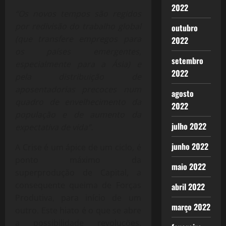
2022
“Os novos tempos são regidos
por redivisão do trabalho global
outubro
(que transfere empregos para
2022
os países emergentes,
setembro
especialmente para a Ásia) e
2022
pela distribuição de
aposentadorias precoces num
agosto
quadro de envelhecimento da
2022
população e de aumento da
julho 2022
expectativa de vida”.
junho 2022
A Crise é um ápice de um ciclo, é
ponto máximo da
maio 2022
superprodução de Capital, a
consequente queima de Forças
abril 2022
Produtiva, para início de um
março 2022
outro. Este hiato é o que se abre
a possibilidade revoluções,