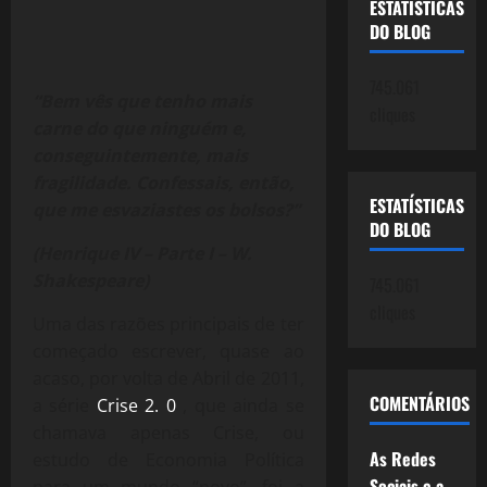
ESTATÍSTICAS
DO BLOG
745.061
“Bem vês que tenho mais
cliques
carne do que ninguém e,
conseguintemente, mais
fragilidade. Confessais, então,
ESTATÍSTICAS
que me esvaziastes os bolsos?”
DO BLOG
(Henrique IV – Parte I – W.
Shakespeare)
745.061
cliques
Uma das razões principais de ter
começado escrever, quase ao
acaso, por volta de Abril de 2011,
COMENTÁRIOS
a série
Crise 2. 0
, que ainda se
chamava apenas Crise, ou
As Redes
estudo de Economia Política
Sociais e a