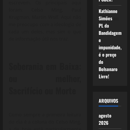
escrevem. Os principais aqui
foram: Celso Ming, Paul
Kathianne
Krugman, Martin Wolf. Aqui não
Simões
em
me preocupo com a ideologia de
PL da
cada um deles, mas sim o que
Bandidagem
de informação útil nos traz.
e
impunidade,
é o preço
do
Soberania em Baixa:
Bolsonaro
ou melhor,
Livre!
Sacrifício ou Morte
ARQUIVOS
Como sempre a primeira leitura
agosto
do dia é a coluna do Celso Ming,
2026
a de hoje está particularmente