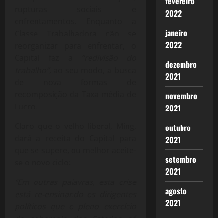
fevereiro
rupturas sociais e
2022
enfrentamentos. Enquanto a
janeiro
Classe Trabalhadora não se
2022
reorganizar para enfrentar, o
Capital faz a
“redivisão do
dezembro
trabalho”
, ao seu modo, a busca
2021
de nova formas de
recomposição da Taxa média de
novembro
Lucro.
2021
Claro que o velho liberal, Ming,
outubro
dará a receita do Capital para
2021
que se supere, ou melhor aceite-
setembro
se o novo ciclo:
2021
“Em outras palavras, esta crise
agosto
está re-ensinando os dirigentes
2021
políticos que o pleno exercício