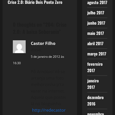
Crise 2.0: Diário Dois Ponto Zero
agosto 2017
s
julho 2017
t
junho 2017
0 thoughts on “
204: Crise
n
2.0: A baixa Soberania
”
maio 2017
a
abril 2017
Castor Filho
v
disse:
março 2017
i
5 de janeiro de 2012 às
16:30
fevereiro
g
2017
Pô Arnóbio! Vê se
arranja uma foto
a
janeiro
melhorzinha p’ra
2017
t
vazar na internet.
dezembro
Aquela que postei
i
2016
lá no bloguinho
(
http://redecastor
o
novembro