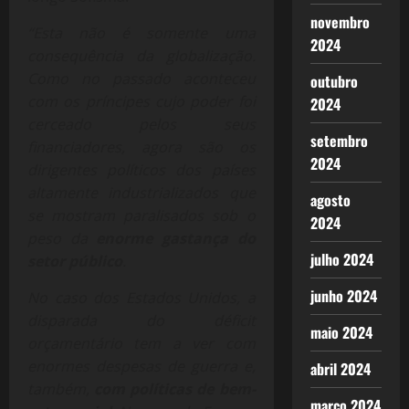
novembro
“Esta não é somente uma
2024
consequência da globalização.
Como no passado aconteceu
outubro
com os príncipes cujo poder foi
2024
cerceado pelos seus
setembro
financiadores, agora são os
2024
dirigentes políticos dos países
altamente industrializados que
agosto
se mostram paralisados sob o
2024
peso da
enorme gastança do
julho 2024
setor público
.
junho 2024
No caso dos Estados Unidos, a
disparada do déficit
maio 2024
orçamentário tem a ver com
enormes despesas de guerra e,
abril 2024
também,
com políticas de bem-
março 2024