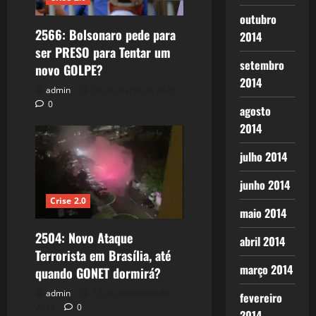
outubro
2566: Bolsonaro pede para
2014
ser PRESO para Tentar um
setembro
novo GOLPE?
2014
admin
26 de março de 2025
0
agosto
2014
julho 2014
junho 2014
Crise 2.0
maio 2014
2504: Novo Ataque
abril 2014
Terrorista em Brasília, até
março 2014
quando GONET dormirá?
admin
13 de novembro de
fevereiro
2024
0
2014