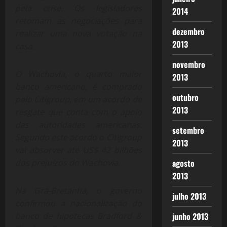
pela crise. Os legisladores
2014
retomam as negociações para
dezembro
realizar uma nova votação na
2013
casa.
novembro
O Wachovia, o quarto maior
2013
banco americano, é comprado
outubro
pelo Citigroup, em um acordo de
2013
resgate que conta com o apoio
das autoridades americanas.
setembro
Segundo este acordo o Citigroup
2013
vai absorver até US$ 42 bilhões
dos prejuízos do Wachovia.
agosto
2013
Na Grã-Bretanha, o governo
julho 2013
confirmou a nacionalização do
banco de hipotecas Bradford &
junho 2013