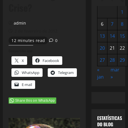
Crise?
1
admin
6
7
8
2 de fevereiro de 2012
13
14
15
12 minutes read
0
20
21
22
Compartilhe isso:
27
28
29
X
Facebook
«
mar
WhatsApp
Telegram
jan
»
E-mail
Share this on WhatsApp
ESTATÍSTICAS
DO BLOG