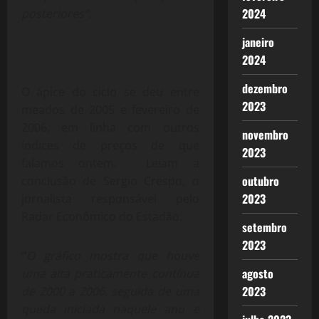
2024
posteriores”.
janeiro
2024
dezembro
O ápice do ciclo se deu entre
2023
meados de 2005 e fevereiro de
2006, em linha com outros
novembro
índices de preços de que
2023
falamos ontem. Leiam a
outubro
conclusão de Sergio Crespo, o
2023
jornalista responsável pelo
Radar Econômico do Estadão:
setembro
2023
“
O gráfico mostra que houve
agosto
uma alta praticamente contínua
2023
de 2000 a 2006, seguida de uma
queda iniciada naquele ano e