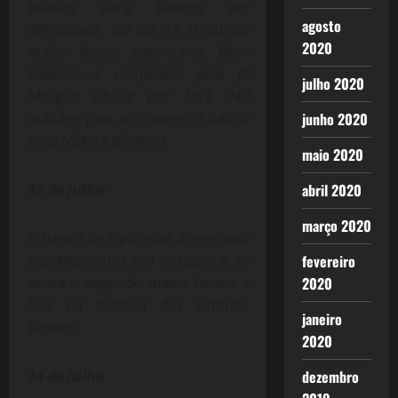
bilhões para bancos em
agosto
dificuldade. No dia 17, o quinto
2020
maior banco americano, Bear
Stearns, é comprado pelo JP
julho 2020
Morgan Chase por US$ 240
milhões (um ano antes, o banco
junho 2020
valia US$ 18 bilhões).
maio 2020
13 de julho
abril 2020
março 2020
O banco de hipotecas americano
IndyMac entra em colapso e se
fevereiro
torna o segundo maior banco a
2020
falir na história dos Estados
janeiro
Unidos.
2020
14 de julho
dezembro