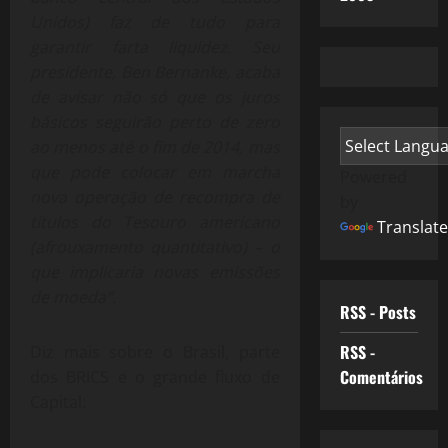
Unidos) faz de tudo para
garantir farta liquidez. Seu
presidente, Ben Bernanke, acaba
de avisar não só que os juros
básicos seguirão perto de zero
ao menos até o fim de 2014, mas
que pode colocar em marcha
Powered
nova operação de recompra de
by
títulos do Tesouro americano
Translate
(afrouxamento quantitativo) – o
que implicaria novas emissões
de moeda”.
RSS - Posts
RSS -
Diz mais sobre o Brasil, parte
Comentários
dos BRICS e o grande fluxo de
Capital: