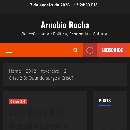
Skip
7 de agosto de 2026
12:24:34 PM
to
content
Arnobio Rocha
Reflexões sobre Política, Economia e Cultura.
SUBSCRIBE
Primary
Menu
Home
2012
fevereiro
2
Crise 2.0: Quando surge a Crise?
POSTS
Crise 2.0
225: Crise 2.0:
Quando surge a
S
T
Q