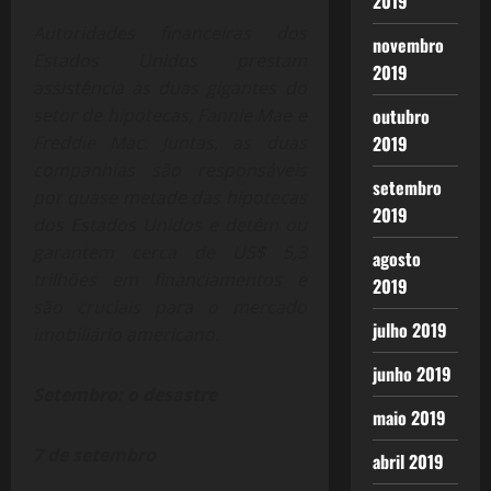
2019
Autoridades financeiras dos
novembro
Estados Unidos prestam
2019
assistência às duas gigantes do
setor de hipotecas, Fannie Mae e
outubro
Freddie Mac. Juntas, as duas
2019
companhias são responsáveis
setembro
por quase metade das hipotecas
2019
dos Estados Unidos e detêm ou
garantem cerca de US$ 5,3
agosto
trilhões em financiamentos e
2019
são cruciais para o mercado
julho 2019
imobiliário americano.
junho 2019
Setembro: o desastre
maio 2019
7 de setembro
abril 2019