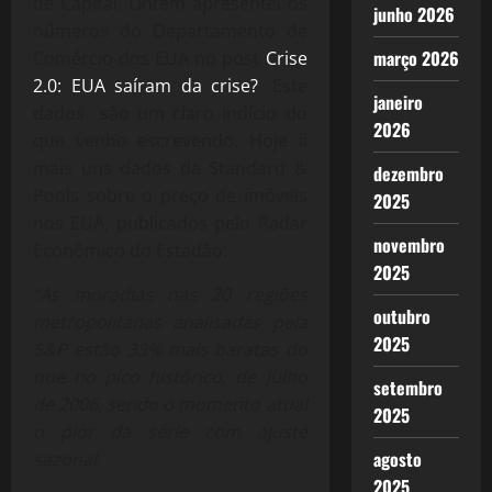
de Capital. Ontem apresentei os
junho 2026
números do Departamento de
março 2026
Comércio dos EUA no post
Crise
2.0: EUA saíram da crise?
. Este
janeiro
dados são um claro indício do
2026
que venho escrevendo. Hoje li
mais uns dados da Standard &
dezembro
Pools sobre o preço de imóveis
2025
nos EUA, publicados pelo Radar
novembro
Econômico do Estadão:
2025
“
As moradias nas 20 regiões
outubro
metropolitanas analisadas pela
2025
S&P estão 33% mais baratas do
que no pico histórico, de julho
setembro
de 2006, sendo o momento atual
2025
o pior da série com ajuste
agosto
sazonal.
2025