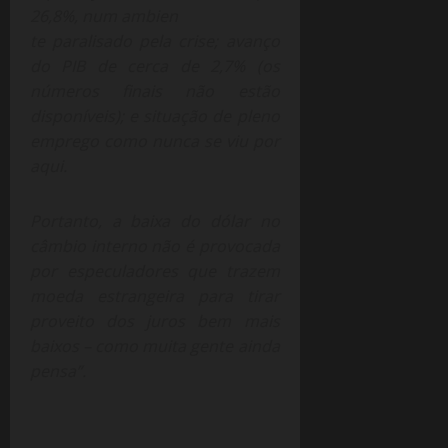
26,8%, num ambien
te paralisado pela crise; avanço
do PIB de cerca de 2,7% (os
números finais não estão
disponíveis); e situação de pleno
emprego como nunca se viu por
aqui.
Portanto, a baixa do dólar no
câmbio interno não é provocada
por especuladores que trazem
moeda estrangeira para tirar
proveito dos juros bem mais
baixos – como muita gente ainda
pensa”.