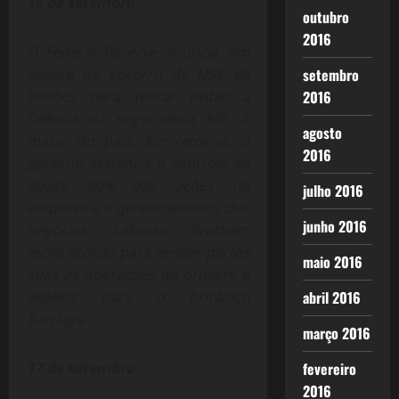
16 de setembro
outubro
2016
O Federal Reserve anuncia um
pacote de socorro de US$ 85
setembro
bilhões para tentar evitar a
2016
falência da seguradora AIG, a
agosto
maior do país. Em retorno, o
2016
governo assumirá o controle de
quase 80% das ações da
julho 2016
empresa e o gerenciamento dos
junho 2016
negócios. Lehman Brothers
fecha acordo para vender partes
maio 2016
suas as operações de brokers e
dealers para o britânico
abril 2016
Barclays.
março 2016
17 de setembro
fevereiro
2016