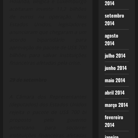
Holanda, Bélgica e Luxemburgo
2014
aceitaram investir 11,2 bilhões
setembro
de euros na operação. Nos
2014
Estados Unidos, legisladores
anunciaram que chegaram a um
agosto
acordo bipartidário para
2014
aprovação do pacote de US$ 700
bilhões para salvar instituições
julho 2014
financeiras afetadas pela crise.
junho 2014
29 de setembro
maio 2014
abril 2014
A Câmara dos Representantes
(deputados) dos Estados Unidos
março 2014
rejeita o pacote de US$ 700 bi
fevereiro
proposto pelo governo
2014
americano para socorrer
instituições financeiras afetadas
janeiro