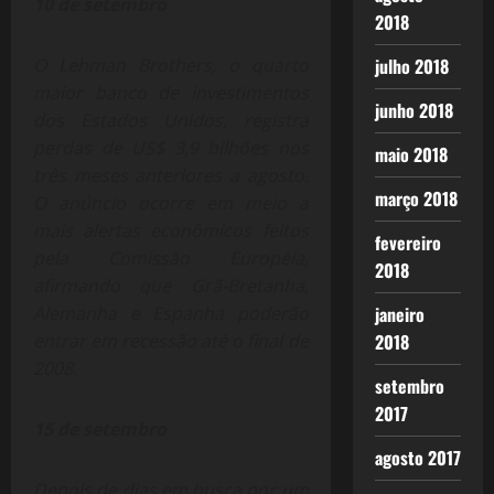
10 de setembro
2018
O Lehman Brothers, o quarto
julho 2018
maior banco de investimentos
junho 2018
dos Estados Unidos, registra
perdas de US$ 3,9 bilhões nos
maio 2018
três meses anteriores a agosto.
março 2018
O anúncio ocorre em meio a
mais alertas econômicos feitos
fevereiro
pela Comissão Européia,
2018
afirmando que Grã-Bretanha,
Alemanha e Espanha poderão
janeiro
entrar em recessão até o final de
2018
2008.
setembro
2017
15 de setembro
agosto 2017
Depois de dias em busca por um