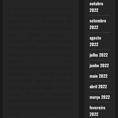
outubro
É importante olhar estes dados
2022
e ligá-los aos fenômenos dos
setembro
sub-primes ou da ciranda das
2022
hipotecas, quase toda baseada
nestes inflados preços de
agosto
imóveis. O “mercado” percebe
2022
como ninguém o movimento do
capital, sabe que o capital não se
julho 2022
reproduz por si, mas
junho 2022
fundamentalmente no Valor, ele
especula em cima da taxa de
maio 2022
lucro, dos ganhos futuros.
abril 2022
Quando as hipotecas começam
a se tornaram impagáveis,
março 2022
precisamente em 2005/2006, foi
o ano de maior emissão de sub-
fevereiro
prime, os bancos de
2022