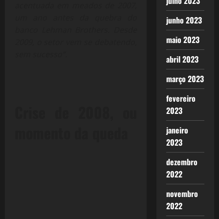
julho 2023
acentuada em meados de 2007,
um ano antes da quebra do
junho 2023
banco Lehman Brothers. Desde
maio 2023
2009, o setor vem se debatendo,
sem sucesso”.
abril 2023
março 2023
fevereiro
Crise de 2008, ou
2023
momento da queda
janeiro
2023
dezembro
2022
novembro
2022