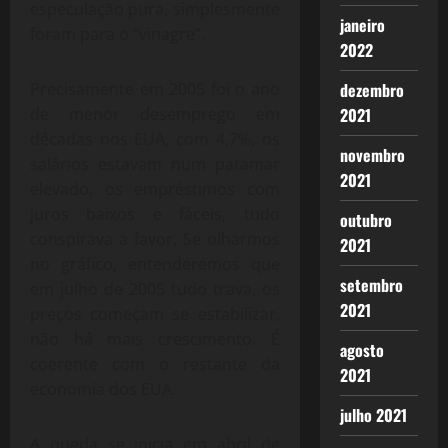
especulação pura, simplesmente
janeiro
foram para o “vinagre”.
2022
Precisamente em 2005 foi o ano
dezembro
de menor desemprego em
2021
décadas nos EUA, com 4,7%, os
novembro
salários estavam num patamar
2021
elevado, os empréstimos com
juros baixos e fáceis, tudo
outubro
conspirava a favor. Se olharmos
2021
no gráfico, entenderemos que
setembro
em julho de 2005 tudo trava, os
2021
preços começam se estabilizar,
não há mais crescimento. É
agosto
coerente com o restante da
2021
economia dos EUA.
julho 2021
A queda se inicia em abril de