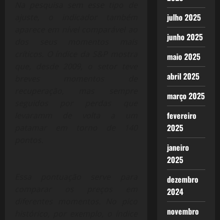
Na pesquisa sem esse tipo de
julho 2025
ajuste, o indicador também
aparece em nível comparável ao
junho 2025
dos seus momentos mais
críticos. O índice da S&P mostra
maio 2025
que, desde 2009, o setor teve
abril 2025
breves momentos de
recuperação, mas sempre
março 2025
seguidos por perdas que
fevereiro
levaramm de volta a um
2025
patamar em torno de 140
pontos.
janeiro
2025
Essa pontuação serve para
dezembro
comparar os preços em
2024
diferentes momentos. No pico
novembro
histórico, por exemplo, o índice