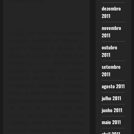
Estados Unidos.
dezembro
2011
novembro
O FED, com disse nesta semana
2011
resgatou durante os últimos 3
outubro
anos 5 trilhões de dólares de
2011
títulos de podres de bancos e
empresas, praticamente
setembro
estatizou ou tutelou o sistema
2011
bancário dos EUA e algumas
simbólicas empresas privadas
agosto 2011
como a GM. Destas emissões
julho 2011
gigantescas sobrou um estoque,
de cerca de 1,7 Trilhões em
junho 2011
títulos americanos, não mais
maio 2011
“tóxicos”, além de uma emissão
pura de bônus de 900 bilhões,