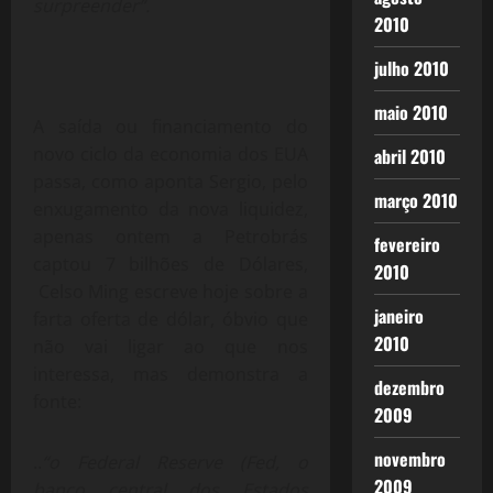
surpreender”.
2010
julho 2010
maio 2010
A saída ou financiamento do
novo ciclo da economia dos EUA
abril 2010
passa, como aponta Sergio, pelo
março 2010
enxugamento da nova liquidez,
apenas ontem a Petrobrás
fevereiro
captou 7 bilhões de Dólares,
2010
Celso Ming escreve hoje sobre a
janeiro
farta oferta de dólar, óbvio que
2010
não vai ligar ao que nos
interessa, mas demonstra a
dezembro
fonte:
2009
novembro
..
“o Federal Reserve (Fed, o
2009
banco central dos Estados