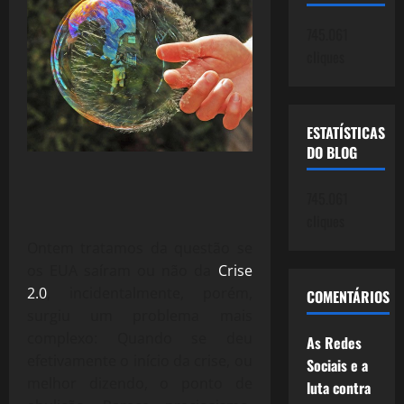
745.061
cliques
ESTATÍSTICAS
DO BLOG
745.061
cliques
Ontem tratamos da questão se
os EUA saíram ou não da
Crise
2.0
, incidentalmente, porém,
COMENTÁRIOS
surgiu um problema mais
complexo: Quando se deu
As Redes
efetivamente o início da crise, ou
Sociais e a
melhor dizendo, o ponto de
luta contra