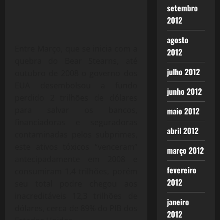
setembro
2012
agosto
Entre Março, que se inicia com a
2012
quebra do Bear Stearns, até
julho 2012
outubro de 2008 o governo dos
EUA desembolsou a fundo
junho 2012
perdido 2 trilhões de dólares
para salvar os bancos,
maio 2012
financiadoras e seguradoras
abril 2012
contaminadas pelos subprimes,
este ativos tóxicos “venceram”
março 2012
antecipadamente em 2008 e
fevereiro
consumiram 1,4 trilhões, porém
2012
seu total podre chegou aos
inacreditáveis 12,3 trilhões de
janeiro
dólares, cerca de 89% do PIB dos
2012