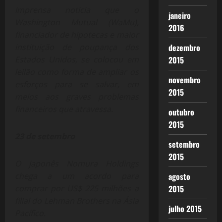
Imprensa noticia que o
janeiro
Washington Mutual (WaMu),
2016
financiador de hipotecas e maior
instituição de poupança dos
dezembro
Estados Unidos, se colocou em
2015
leilão como forma de ampliar os
novembro
esforços para se salvar, em
2015
meios aos graves problemas
financeiros que atravessa.
outubro
2015
23 de setembro
setembro
2015
O japonês Nomura Holdings
chega a um acordo para
agosto
comprar por US$ 225 milhões a
2015
filial do Lehman Brothers na Ásia
julho 2015
Pacífico.