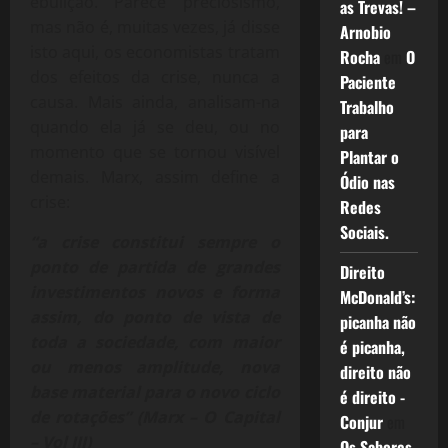
ebulição. Parece preciosismo,
as Trevas! –
mas não é, muitas vezes, já disse
Arnobio
isto aqui, os economistas tratam
Rocha
em
O
dos efeitos da crise, nunca a
Paciente
causa. Mais ainda, analisam-na
Trabalho
quando ela já se deu, ou no
para
momento que se tornou visível
Plantar o
demais. Marx, assim define a
Ódio nas
crise:
Redes
Sociais.
“a crise constitui sempre o
ponto de partida de grandes
Direito
investimentos novos e forma
McDonald’s:
assim, do ponto de vista de
picanha não
toda a sociedade, com maior
é picanha,
ou menos amplitude, nova
direito não
base material para o novo ciclo
é direito -
de rotações” (Marx – O Capital
Conjur
em
– Vol III)
Os Sabores