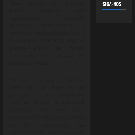
“Essa atuação dos grandes
SIGA-NOS
bancos centrais, que
restabeleceu no mercado
financeiro internacional o
apetite por aplicações de risco, é
a principal explicação para o
grande afluxo de moeda
estrangeira ao mercado de
câmbio do Brasil.
Mas não é a única. Contribui
para isso o aumento da
percepção de que, comparada
com as demais, a economia
brasileira vem tendo bom
desempenho. Não é nada, exibiu
em 2011 crescimento das
exportações de nada menos que