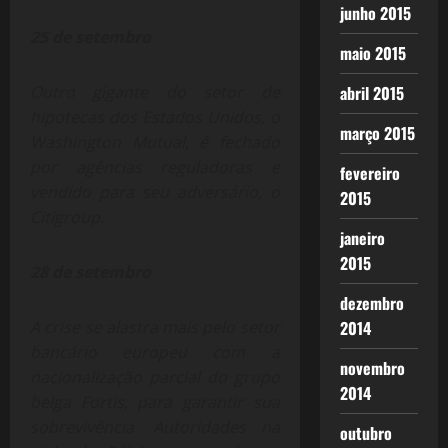
junho 2015
25 de setembro
maio 2015
Outro gigante do setor de
abril 2015
hipotecas dos Estados Unidos, o
março 2015
Washington Mutual, é fechado
por agências reguladoras e
fevereiro
vendido para seu adversário, o
2015
Citigroup.
janeiro
2015
28 de setembro
dezembro
A crise se alastra mais pelo setor
2014
bancário europeu com a
novembro
nacionalização parcial do grupo
2014
belga Fortis, para garantir sua
sobrevivência. Autoridades na
outubro