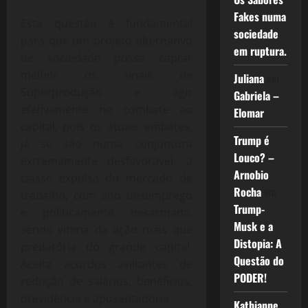
Fakes numa
Esta questão é fundamental
sociedade
para que um projeto alternativo
em ruptura.
de sociedade possa captar
melhor os sinais de
Juliana
em
Superprodução e agir
Gabriela –
efetivamente no combate ao
Elomar
capital, pois os atuais embates,
Trump é
já se são numa conjuntura
Louco? –
extremamente desfavorável, a
Arnobio
classe expulsa do mercado de
Rocha
em
trabalho, com alto desemprego
Trump-
e politicamente desarmada,
Musk e a
sendo vítima da ação mais que
Distopia: A
predatória do grande capital.
Questão do
Aceita acordos aviltantes de
PODER!
redução de salários, benefícios,
previdência e aposentadoria.
Kathianne