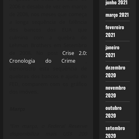
junho 2021
2006 e desaba de vez em março
de 2008, nos meses que começa
março 2021
a longa sequência de falência
fevereiro
dos bancos dos EUA que
2021
culmina com a quebra do
Lehman Brothers em Setembro
janeiro
de 2008. No post
Crise 2.0:
2021
Cronologia do Crime
,
dezembro
demonstro esta sequência de
2020
quebras dos bancos e ajuda do
FED, comparem com os gráfico
novembro
dos imóveis.
2020
outubro
Março
2020
“Em março, o Federal Reserve
setembro
disponibiliza mais US$ 200
2020