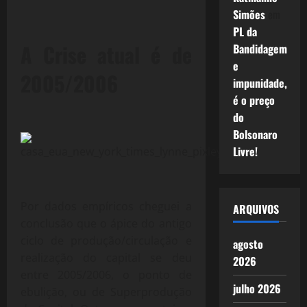
Simões
em
PL da
A Crise atual é de
Bandidagem
e
2005/2006
impunidade,
é o preço
do
Bolsonaro
Livre!
Por dados empíricos cheguei a
ARQUIVOS
conclusão que o ápice do antigo
ciclo de produção/circulação e
agosto
realização do capital se deu
2026
entre 2005/2006, o ponto de
julho 2026
ebulição, ou de Superprodução