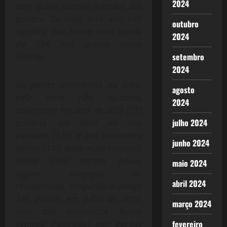
2024
sem ajuste sazonal marcava 206
pontos. Se hoje está em 140,
outubro
significa que houve uma queda
2024
de 33% nos preços nesse
setembro
ínterim.
2024
Os piores momentos da crise,
agosto
pela série não ajustada,
2024
ocorreram em abril de 2009 (139
julho 2024
pontos), em abril do ano
passado (138) e em novembro
junho 2024
último (140, dado mais recente).
Nesse meio tempo, houve
maio 2024
alguns lampejos de
abril 2024
recuperação, chegando a atingir
149 pontos em julho de 2010,
março 2024
mas tais momentos foram
fevereiro
sempre frustrados por perdas