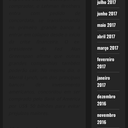
julho 2017
comprador, o Lehman Brothers
entra com pedido de
junho 2017
concordata, se transformando
maio 2017
no primeiro grande banco a
entrar em colapso desde o início
abril 2017
da crise financeira. O ex-
março 2017
presidente do Fed Alan
Greenspan afirma que outras
fevereiro
grandes companhias também
2017
poderão cair. No mesmo dia, o
Merrill Lynch, um dos principais
janeiro
bancos de investimento
2017
americanos, concordou em ser
dezembro
comprado pelo Bank of America
2016
por US$ 50 bilhões para evitar
prejuízos maiores.
novembro
2016