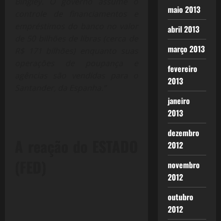
Bingley. O governo assume o
maio 2013
controle de financiamentos e
empréstimos do banco no valor
abril 2013
de 50 bilhões de libras (cerca de
março 2013
R$ 171 bilhões) enquanto suas
operações de poupança e
fevereiro
agências são vendidas para o
2013
Santander, da Espanha.”
janeiro
2013
dezembro
A reação do ESTADO
2012
(FED)
novembro
2012
outubro
2012