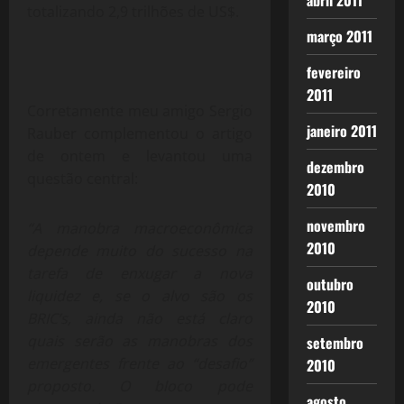
abril 2011
totalizando 2,9 trilhões de US$.
março 2011
fevereiro
2011
Corretamente meu amigo Sergio
janeiro 2011
Rauber complementou o artigo
de ontem e levantou uma
dezembro
questão central:
2010
novembro
“A manobra macroeconômica
2010
depende muito do sucesso na
tarefa de enxugar a nova
outubro
liquidez e, se o alvo são os
2010
BRIC’s, ainda não está claro
quais serão as manobras dos
setembro
emergentes frente ao “desafio”
2010
proposto. O bloco pode
agosto