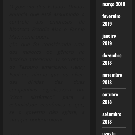
março 2019
O governo dos Estados Unidos
anuncia que está assumindo o
fevereiro
controle das empresas de
2019
hipoteca Freddie Mac e Fannie
janeiro
Mae, numa opera
2019
ção que foi considerada uma
das maiores do gênero na
dezembro
história americana. O secretário
2018
do Tesouro americano, Henry
Paulson, afirma que os níveis
novembro
das dívidas das duas
2018
companhias significavam um
outubro
“risco sistêmico” para a
2018
estabilidade econômica e que,
se o governo não agisse, a
setembro
situação poderia piorar.
2018
agosto