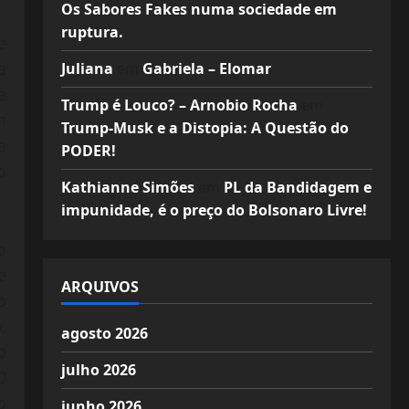
Os Sabores Fakes numa sociedade em
ruptura.
e
a
Juliana
em
Gabriela – Elomar
e
Trump é Louco? – Arnobio Rocha
em
m
Trump-Musk e a Distopia: A Questão do
a
PODER!
o
Kathianne Simões
em
PL da Bandidagem e
impunidade, é o preço do Bolsonaro Livre!
o
e
ARQUIVOS
o
,
agosto 2026
o
julho 2026
0
o
junho 2026