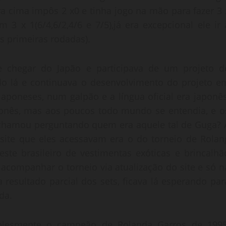
a cima impôs 2 x0 e tinha jogo na mão para fazer 3 
3 x 1(6/4,6/2,4/6 e 7/5),já era excepcional ele ir 
as primeiras rodadas).
 chegar do Japão e participava de um projeto d
ado lá e continuava o desenvolvimento do projeto e
aponeses, num galpão e a língua oficial era japonês
aponês, mas aos poucos todo mundo se entendia, e o
 chamou perguntando quem era aquele tal de Guga? 
 site que eles acessavam era o do torneio de Rolan
ste brasileiro de vestimentas exóticas e brincalhã
a acompanhar o torneio via atualização do site e só n
a resultado parcial dos sets, ficava lá esperando par
da.
mplesmente o campeão de Rolanda Garros de 1995