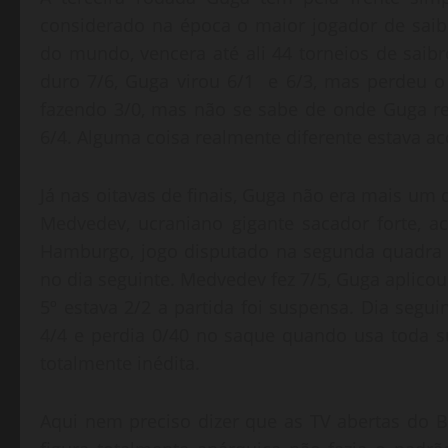
considerado na época o maior jogador de sai
do mundo, vencera até ali 44 torneios de sai
duro 7/6, Guga virou 6/1 e 6/3, mas perdeu o 
fazendo 3/0, mas não se sabe de onde Guga r
6/4. Alguma coisa realmente diferente estava 
Já nas oitavas de finais, Guga não era mais um d
Medvedev, ucraniano gigante sacador forte, a
Hamburgo, jogo disputado na segunda quadra 
no dia seguinte. Medvedev fez 7/5, Guga aplicou
5º estava 2/2 a partida foi suspensa. Dia seg
4/4 e perdia 0/40 no saque quando usa toda sua
totalmente inédita.
Aqui nem preciso dizer que as TV abertas do B