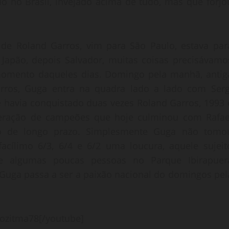
ado no Brasil, invejado acima de tudo, mas que forjo
e Roland Garros, vim para São Paulo, estava par
 Japão, depois Salvador, muitas coisas precisávamo
 momento daqueles dias. Domingo pela manhã, antig
ros, Guga entra na quadra lado a lado com Serg
 havia conquistado duas vezes Roland Garros, 1993 
geração de campeões que hoje culminou com Rafae
to de longo prazo. Simplesmente Guga não tomo
acílimo 6/3, 6/4 e 6/2 uma loucura, aquele sujeit
e algumas poucas pessoas no Parque Ibirapuer
 Guga passa a ser a paixão nacional do domingos pel
ozitma78[/youtube]