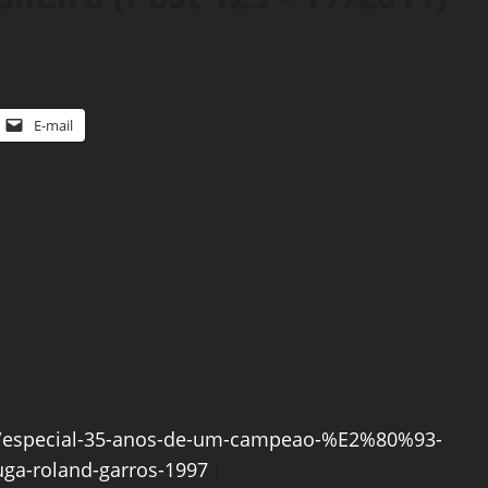
E-mail
as/especial-35-anos-de-um-campeao-%E2%80%93-
guga-roland-garros-1997
)