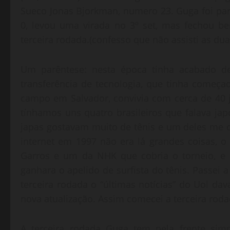
Sueco Jonas Bjorkman, numero 23. Guga foi par
0, levou uma virada no 3º set, mas fechou bem 
terceira rodada.(confesso que não assisti as du
Um parêntese: nesta época tinha acabado de
transferência de tecnologia, que tinha começ
campo em Salvador, convivia com cerca de 40 j
tínhamos uns quatro brasileiros que falava j
japas gostavam muito de tênis e um deles me
internet em 1997 não era lá grandes coisas, o
Garros e um da NHK que cobria o torneio, e e
ganhara o apelido de surfista do tênis. Passei 
terceira rodada o “últimas notícias” do Uol dav
nova atualização. Assim comecei a terceira roda
A terceira rodada Guga tem pela frente si