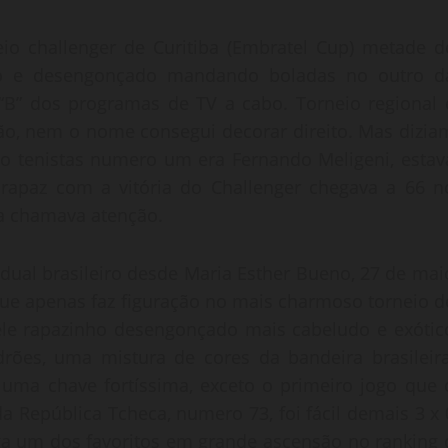
 challenger de Curitiba (Embratel Cup) metade d
o e desengonçado mandando boladas no outro d
 “B” dos programas de TV a cabo. Torneio regional 
o, nem o nome consegui decorar direito. Mas dizia
so tenistas numero um era Fernando Meligeni, estav
 rapaz com a vitória do Challenger chegava a 66 n
ca chamava atenção.
dual brasileiro desde Maria Esther Bueno, 27 de mai
ue apenas faz figuração no mais charmoso torneio d
ele rapazinho desengonçado mais cabeludo e exótic
rões, uma mistura de cores da bandeira brasileira
r uma chave fortíssima, exceto o primeiro jogo que 
da República Tcheca, numero 73, foi fácil demais 3 x 
ega um dos favoritos em grande ascensão no ranking 