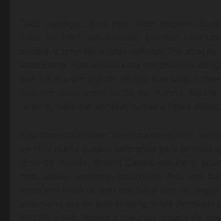
Tudo começou, para mim, num pequeno torneio
maio de 1997, um cidadão grandão cabelud
quadra e urrando a cada esforço. Era atração
secundário, mas aquele cara me chamou atençã
que ele era um grande tenista que surgia, nos
feliz por estar entre os 50 do mundo. Aquele
ranking, nada extraordinário,mas a figura exóti
Aqui começa a maior aventura do esporte indivi
de 1997 numa quadra escondida para tenistas q
tênis do mundo, Roland Garros, em Paris, aqu
com aquele uniforme totalmente fora dos pad
entra pra história, deu um baita azar de pega
adversário era de pior ranking, Slava Doesedel 
(6/0,7/5 e 6/4). Porém a segunda rodada ele p