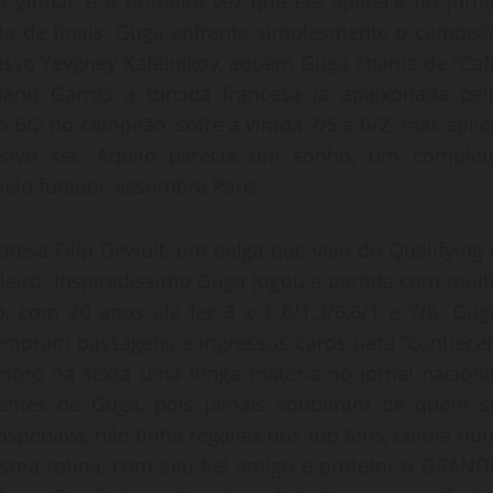
o global, é a primeira vez que ele aparece no jorna
ta de finais, Guga enfrenta simplesmente o campeã
Russo Yevgney Kafelnikov, aquém Guga chama de “Caf
land Garros a torcida francesa já apaixonada pel
 6/2 no campeão, sofre a virada 7/5 e 6/2, mas aplic
sivo set. Aquilo parecia um sonho, um complet
elo futebol, assombra Paris.
presa Filip Dewulf, um belga que veio do Qualifying 
eiro. Inspiradíssimo Guga jogou a partida com muit
o, com 20 anos ele fez 3 x 1 6/1,3/6,6/1 e 7/6. Gug
s compram passagens e ingressos caros para “conhecer
mbro na sexta uma longa matéria no jornal naciona
entes de Guga, pois jamais souberam de quem s
hospedava, não tinha regalias dos top tens, comia nu
sma rotina, com seu fiel amigo e protetor o GRAND