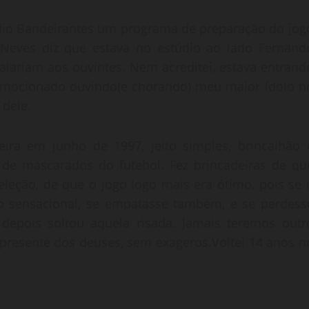
ádio Bandeirantes um programa de preparação do jog
n Neves diz que estava no estúdio ao lado Fernand
falariam aos ouvintes. Nem acreditei, estava entrand
 emocionado ouvindo(e chorando) meu maior ídolo n
 dele.
ra em junho de 1997, jeito simples, brincalhão 
de mascarados do futebol. Fez brincadeiras de qu
seleção, de que o jogo logo mais era ótimo, pois se 
do sensacional, se empatasse também, e se perdess
 depois soltou aquela risada. Jamais teremos outr
presente dos deuses, sem exageros.Voltei 14 anos n