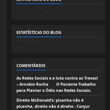
o
745.061 cliques
o
o
o
ESTATÍSTICAS DO BLOG
745.061 cliques
e
e
o
COMENTÁRIOS
e
As Redes Sociais e a luta contra as Trevas!
o
– Arnobio Rocha
em
O Paciente Trabalho
o
para Plantar o Ódio nas Redes Sociais.
Direito McDonald’s: picanha não é
picanha, direito não é direito - Conjur
em