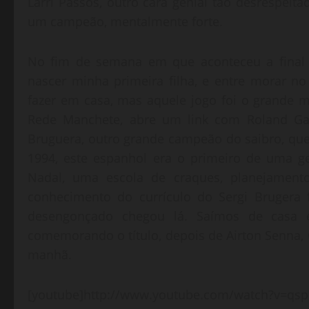
Larri Passos, outro cara genial tão desrespeit
um campeão, mentalmente forte.
No fim de semana em que aconteceu a final d
nascer minha primeira filha, e entre morar no
fazer em casa, mas aquele jogo foi o grande
Rede Manchete, abre um link com Roland Gar
Bruguera, outro grande campeão do saibro, que
1994, este espanhol era o primeiro de uma 
Nadal, uma escola de craques, planejamen
conhecimento do currículo do Sergi Brugera f
desengonçado chegou lá. Saímos de casa 
comemorando o título, depois de Airton Senna,
manhã.
[youtube]http://www.youtube.com/watch?v=qsp