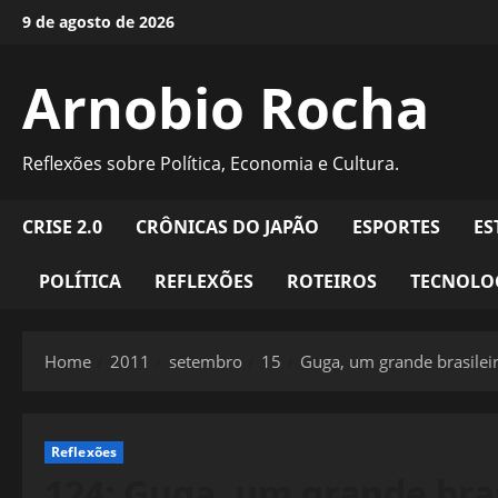
Skip
9 de agosto de 2026
to
content
Arnobio Rocha
Reflexões sobre Política, Economia e Cultura.
CRISE 2.0
CRÔNICAS DO JAPÃO
ESPORTES
ES
POLÍTICA
REFLEXÕES
ROTEIROS
TECNOLO
Home
2011
setembro
15
Guga, um grande brasilei
Reflexões
124: Guga, um grande bras