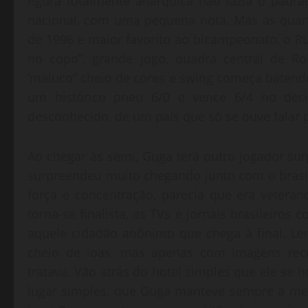
figura totalmente anárquica não fazia o padrã
nacional, com uma pequena nota. Mas as quar
de 1996 e maior favorito ao bicampeonato, o 
no copo”, grande jogo, quadra central de Ro
‘maluco” cheio de cores e swing começa batendo
um histórico pneu 6/0 e vence 6/4 no deci
desconhecido, de um país que só se ouve falar p
Ao chegar às semi, Guga terá outro jogador sur
surpreendeu muito chegando junto com o brasil
força e concentração, parecia que era veteran
torna-se finalista, as TVs e jornais brasileiro
aquele cidadão anônimo que chega à final. Le
cheio de loas, mas apenas com imagens rec
tratava. Vão atrás do hotel simples que ele se 
lugar simples, que Guga manteve sempre a me