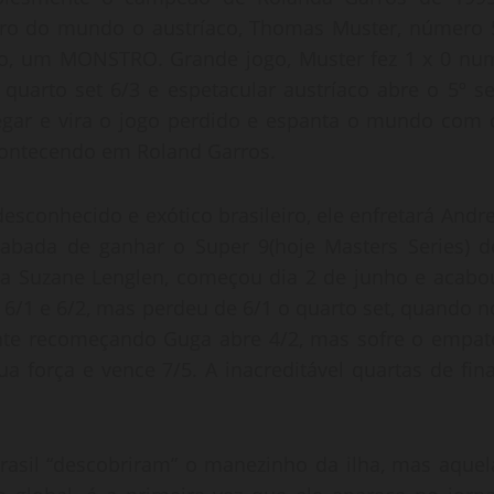
bro do mundo o austríaco, Thomas Muster, número 
bro, um MONSTRO. Grande jogo, Muster fez 1 x 0 nu
quarto set 6/3 e espetacular austríaco abre o 5º se
egar e vira o jogo perdido e espanta o mundo com 
acontecendo em Roland Garros.
esconhecido e exótico brasileiro, ele enfretará Andre
cabada de ganhar o Super 9(hoje Masters Series) d
a Suzane Lenglen, começou dia 2 de junho e acabo
 6/1 e 6/2, mas perdeu de 6/1 o quarto set, quando n
uinte recomeçando Guga abre 4/2, mas sofre o empat
 força e vence 7/5. A inacreditável quartas de fina
rasil “descobriram” o manezinho da ilha, mas aquel