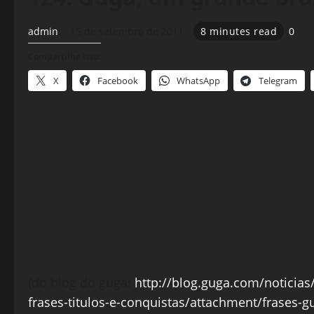
admin
15 de setembro de 2011
8 minutes read
0
Compartilhe isso:
X
Facebook
WhatsApp
Telegram
(do blog do guga:
http://blog.guga.com/notici
frases-titulos-e-conquistas/attachment/frases-