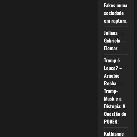
Fakes numa
sociedade
em ruptura.
Juliana
em
Gabriela –
Elomar
Trump é
Louco? –
Arnobio
Rocha
em
Trump-
Musk e a
Distopia: A
Questão do
PODER!
Kathianne