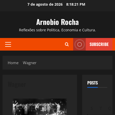
Skip
7 de agosto de 2026
8:18:22 PM
to
content
Arnobio Rocha
Reflexões sobre Política, Economia e Cultura.
SUBSCRIBE
Primary
Menu
Home
Wagner
Wagner
POSTS
S
T
Q