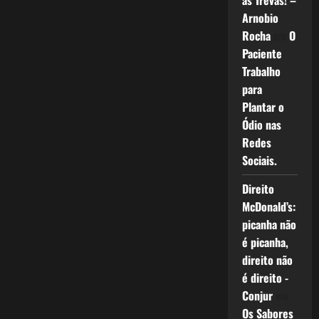
as Trevas! –
Arnobio
Rocha
em
O
Paciente
Trabalho
para
Plantar o
Ódio nas
Redes
Sociais.
Direito
McDonald’s:
picanha não
é picanha,
direito não
é direito -
Conjur
em
Os Sabores