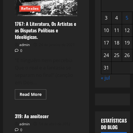
Reflexões
3
4
5
1767: A Literatura, Os Artistas e
as Disputas Políticas e
10
11
12
Ideológicas.
17
18
19
admin
24 de janeiro de 2021
0
24
25
26
“E ninguém nem percebia
31
Que o real e a fantasia se
separam no final” (canção
« jul
em Dois...
Read
Read More
more
Reflexões
about
1767:
A
Literatura,
319: Ao anoitecer
Os
ESTATÍSTICAS
Artistas
admin
14 de abril de 2012
DO BLOG
e
0
as