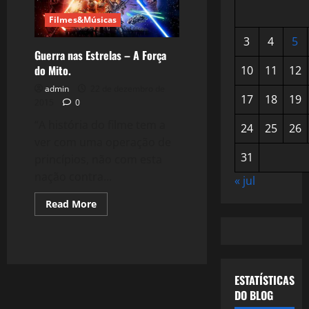
Filmes&Músicas
3
4
5
Guerra nas Estrelas – A Força
do Mito.
10
11
12
admin
22 de dezembro de
17
18
19
2015
0
“A história do filme tem a
24
25
26
ver com uma operação de
31
princípios, não com esta
nação contra...
« jul
Read
Read More
more
about
Guerra
nas
Estrelas
–
A
ESTATÍSTICAS
Força
do
DO BLOG
Mito.