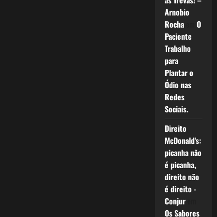
as Trevas! –
Arnobio
Rocha
em
O
Paciente
Trabalho
para
Plantar o
Ódio nas
Redes
Sociais.
Direito
McDonald’s:
picanha não
é picanha,
direito não
é direito -
Conjur
em
Os Sabores