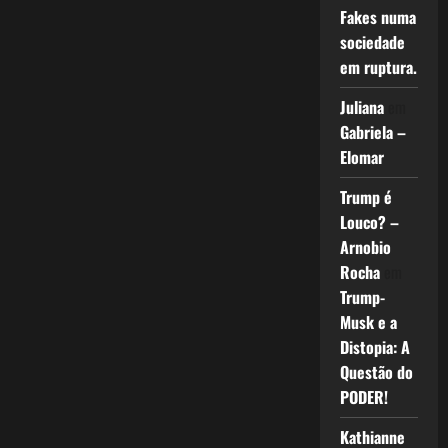
Fakes numa
sociedade
em ruptura.
Juliana
em
Gabriela –
Elomar
Trump é
Louco? –
Arnobio
Rocha
em
Trump-
Musk e a
Distopia: A
Questão do
PODER!
Kathianne