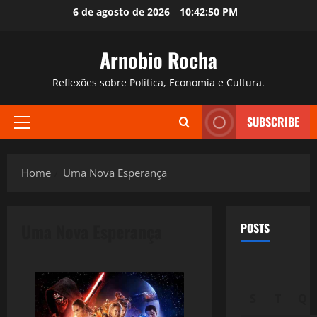
Skip
6 de agosto de 2026
10:42:51 PM
to
content
Arnobio Rocha
Reflexões sobre Política, Economia e Cultura.
SUBSCRIBE
Primary
Menu
Home
Uma Nova Esperança
Uma Nova Esperança
POSTS
S
T
Q